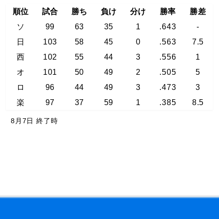
順位
試合
勝ち
負け
分け
勝率
勝差
ソ
99
63
35
1
.643
-
日
103
58
45
0
.563
7.5
西
102
55
44
3
.556
1
オ
101
50
49
2
.505
5
ロ
96
44
49
3
.473
3
楽
97
37
59
1
.385
8.5
8月7日 終了時