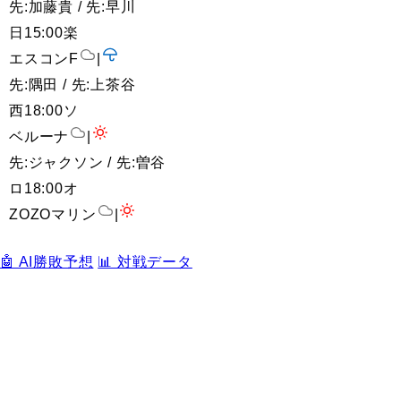
先:加藤貴 / 先:早川
日
15:00
楽
エスコンF
|
先:隅田 / 先:上茶谷
西
18:00
ソ
ベルーナ
|
先:ジャクソン / 先:曽谷
ロ
18:00
オ
ZOZOマリン
|
🤖 AI勝敗予想
📊 対戦データ