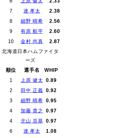
6
上原 健太
2.33
7
達 孝太
2.38
8
細野 晴希
2.56
9
有原 航平
2.60
10
金村 尚真
2.87
北海道日本ハムファイタ
ーズ
順位
選手名
WHIP
1
上原 健太
0.89
2
田中 正義
0.92
3
細野 晴希
0.95
4
加藤 貴之
0.97
4
北山 亘基
0.97
6
達 孝太
1.08