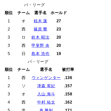
パ・リーグ
順位
チーム
選手名
ホールド
1
オ
椋木 蓮
27
2
西
篠原 響
23
3
ロ
鈴木 昭汰
20
3
西
甲斐野 央
20
5
日
島本 浩也
19
パ・リーグ
順位
チーム
選手名
被打率
1
西
ウィンゲンター
.136
2
ソ
津森 宥紀
.157
3
オ
入山 海斗
.158
4
西
中村 祐太
.162
5
楽
泰 勝利
.171