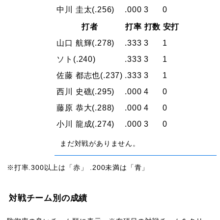
中川 圭太
(.256)
.000
3
0
打者
打率
打数
安打
山口 航輝
(.278)
.333
3
1
ソト
(.240)
.333
3
1
佐藤 都志也
(.237)
.333
3
1
西川 史礁
(.295)
.000
4
0
藤原 恭大
(.288)
.000
4
0
小川 龍成
(.274)
.000
3
0
まだ対戦がありません。
※打率.300以上は「赤」 .200未満は「青」
対戦チーム別の成績