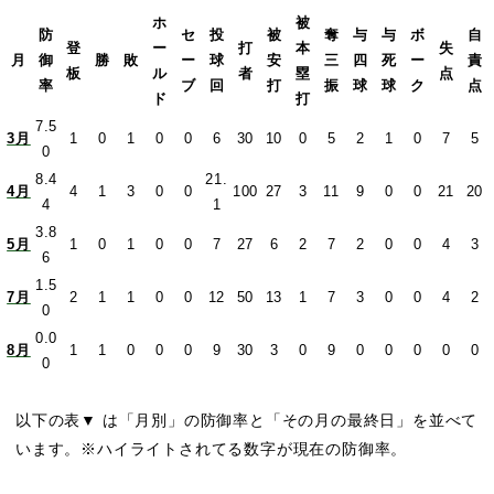
ホ
被
防
セ
投
被
奪
与
与
ボ
自
登
ー
打
本
失
月
御
勝
敗
ー
球
安
三
四
死
ー
責
板
ル
者
塁
点
率
ブ
回
打
振
球
球
ク
点
ド
打
7.5
3月
1
0
1
0
0
6
30
10
0
5
2
1
0
7
5
0
8.4
21.
4月
4
1
3
0
0
100
27
3
11
9
0
0
21
20
4
1
3.8
5月
1
0
1
0
0
7
27
6
2
7
2
0
0
4
3
6
1.5
7月
2
1
1
0
0
12
50
13
1
7
3
0
0
4
2
0
0.0
8月
1
1
0
0
0
9
30
3
0
9
0
0
0
0
0
0
以下の表▼ は「月別」の防御率と「その月の最終日」を並べて
います。※ハイライトされてる数字が現在の防御率。