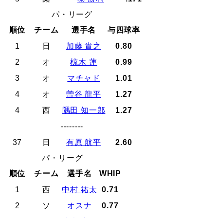
パ・リーグ
順位
チーム
選手名
与四球率
1
日
加藤 貴之
0.80
2
オ
椋木 蓮
0.99
3
オ
マチャド
1.01
4
オ
曽谷 龍平
1.27
4
西
隅田 知一郎
1.27
--------
37
日
有原 航平
2.60
パ・リーグ
順位
チーム
選手名
WHIP
1
西
中村 祐太
0.71
2
ソ
オスナ
0.77