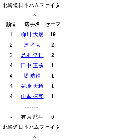
北海道日本ハムファイタ
ーズ
順位
選手名
セーブ
1
柳川 大晟
19
2
達 孝太
2
2
島本 浩也
2
4
田中 正義
1
4
堀 瑞輝
1
4
菊地 大稀
1
4
山本 拓実
1
--------
-
有原 航平
0
北海道日本ハムファイター
ズ