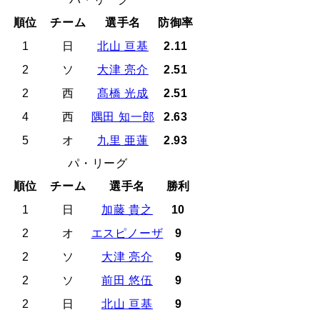
順位
チーム
選手名
防御率
1
日
北山 亘基
2.11
2
ソ
大津 亮介
2.51
2
西
髙橋 光成
2.51
4
西
隅田 知一郎
2.63
5
オ
九里 亜蓮
2.93
パ・リーグ
順位
チーム
選手名
勝利
1
日
加藤 貴之
10
2
オ
エスピノーザ
9
2
ソ
大津 亮介
9
2
ソ
前田 悠伍
9
2
日
北山 亘基
9