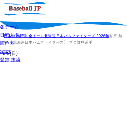
各チーム
日程,結果
日本プロ野球 全チーム
北海道日本ハムファイターズ 2026年
有原 航
平 【北海道日本ハムファイターズ】 プロ野球選手
順位表
Stats
8/9
(日)
登録,抹消