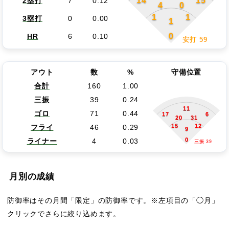
14
15
2塁打
7
0.12
4
0
1
1
3塁打
0
0.00
1
0
HR
6
0.10
安打 59
アウト
数
%
守備位置
合計
160
1.00
三振
39
0.24
11
ゴロ
71
0.44
17
6
20
31
15
12
フライ
46
0.29
9
0
ライナー
4
0.03
三振 39
月別の成績
防御率はその月間「限定」の防御率です。※左項目の「◯月」
クリックでさらに絞り込めます。