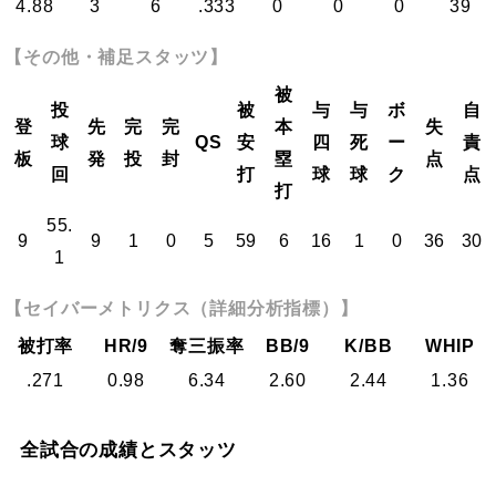
4.88
3
6
.333
0
0
0
39
【その他・補足スタッツ】
被
投
被
与
与
ボ
自
登
先
完
完
本
失
球
QS
安
四
死
ー
責
板
発
投
封
塁
点
回
打
球
球
ク
点
打
55.
9
9
1
0
5
59
6
16
1
0
36
30
1
【セイバーメトリクス（詳細分析指標）】
被打率
HR/9
奪三振率
BB/9
K/BB
WHIP
.271
0.98
6.34
2.60
2.44
1.36
全試合の成績とスタッツ