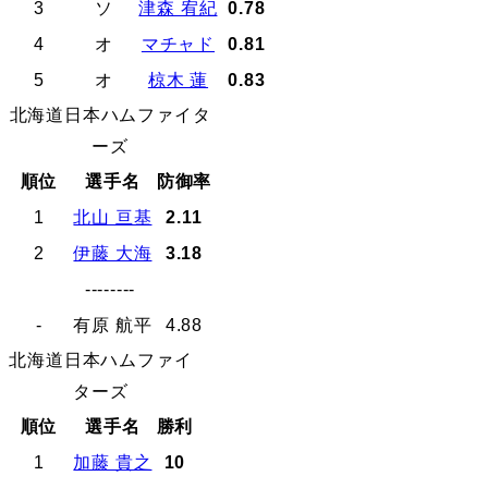
3
ソ
津森 宥紀
0.78
4
オ
マチャド
0.81
5
オ
椋木 蓮
0.83
北海道日本ハムファイタ
ーズ
順位
選手名
防御率
1
北山 亘基
2.11
2
伊藤 大海
3.18
--------
-
有原 航平
4.88
北海道日本ハムファイ
ターズ
順位
選手名
勝利
1
加藤 貴之
10