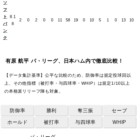
ソ
フ
ト
8.1
2
0
2
0
0
11
58
19
0
10
5
1
0
13
10
バ
8
ン
ク
有原 航平 パ・リーグ、日本ハム内で徹底比較！
【データ集計基準】公平な比較のため、防御率は規定投球回以
上、その他指標（被打率・与四球率・WHIP）は規定1/10以上
の本格派リリーフ陣も対象。
防御率
勝利
奪三振
セーブ
ホールド
被打率
与四球率
WHIP
パ・リーグ