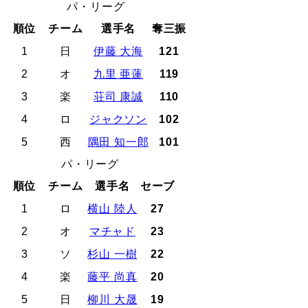
パ・リーグ
順位
チーム
選手名
奪三振
1
日
伊藤 大海
121
2
オ
九里 亜蓮
119
3
楽
荘司 康誠
110
4
ロ
ジャクソン
102
5
西
隅田 知一郎
101
パ・リーグ
順位
チーム
選手名
セーブ
1
ロ
横山 陸人
27
2
オ
マチャド
23
3
ソ
杉山 一樹
22
4
楽
藤平 尚真
20
5
日
柳川 大晟
19