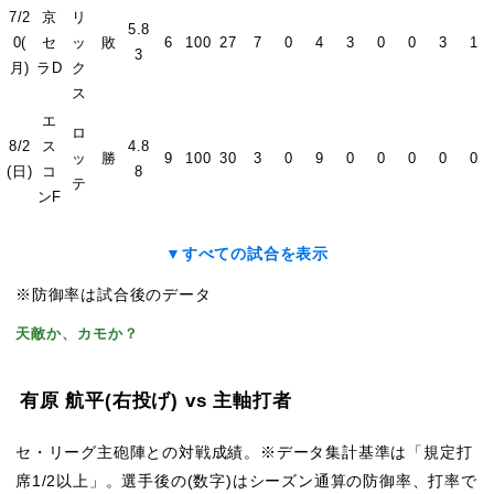
7/2
京
リ
5.8
0(
セ
ッ
敗
6
100
27
7
0
4
3
0
0
3
1
3
月)
ラD
ク
ス
エ
ロ
8/2
ス
4.8
ッ
勝
9
100
30
3
0
9
0
0
0
0
0
(日)
コ
8
テ
ンF
▼すべての試合を表示
※防御率は試合後のデータ
天敵か、カモか？
有原 航平
(右投げ)
vs 主軸打者
セ・リーグ主砲陣との対戦成績。※データ集計基準は「規定打
席1/2以上」。選手後の(数字)はシーズン通算の防御率、打率で