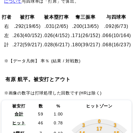
について
与四球率は「打席」で算出。
打者
被打率
被本塁打率
奪三振率
与四球率
右
.292
(19/65)
.031
(2/65)
.200
(13/65)
.092
(6/73)
左
.263
(40/152)
.026
(4/152)
.171
(26/152)
.066
(10/164)
計
.272
(59/217)
.028
(6/217)
.180
(39/217)
.068
(16/237)
※【データ凡例】 率％ (結果 / 対戦数)
有原 航平。被安打とアウト
※画像の数字は打球処理した回数です(HRは除く)
被安打
数
%
ヒットゾーン
合計
59
1.00
0
ヒット
46
0.78
3
3
17