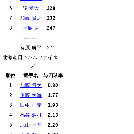
6
達 孝太
.220
7
加藤 貴之
.232
8
福島 蓮
.247
--------
-
有原 航平
.271
北海道日本ハムファイター
ズ
順位
選手名
与四球率
1
加藤 貴之
0.80
2
伊藤 大海
1.77
3
田中 正義
1.93
4
福谷 浩司
2.13
5
北山 亘基
2.20