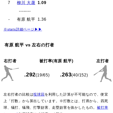
7
柳川 大晟
1.09
--------
-
有原 航平
1.36
※stats詳細ページ▶▶
有原 航平 vs 左右の打者
右打者
被打率(有原 航平)
左打者
.292
.263
(19/65)
(40/152)
左右打者の比較は
投球回
を利用した計算が不可能なので、便宜
上「打数」から算出しています。※打数とは、打席から、四死
球、犠打、犠飛、打撃妨害、走塁妨害を抜かしたもの。
被打率