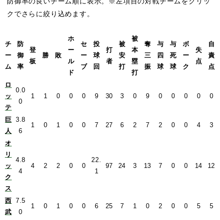
防御率の良いチーム順に表示。※左項目の対戦チームをクリッ
クでさらに絞り込めます。
ホ
被
チ
防
セ
投
被
奪
与
与
ボ
自
登
ー
打
本
失
ー
御
勝
敗
ー
球
安
三
四
死
ー
責
板
ル
者
塁
点
ム
率
ブ
回
打
振
球
球
ク
点
ド
打
ロ
0.0
ッ
1
1
0
0
0
9
30
3
0
9
0
0
0
0
0
0
テ
巨
3.8
1
0
1
0
0
7
27
6
2
7
2
0
0
4
3
人
6
オ
リ
4.8
22.
ッ
4
2
2
0
0
97
24
3
13
7
0
0
14
12
4
1
ク
ス
西
7.5
1
0
1
0
0
6
25
7
1
0
2
0
0
5
5
武
0