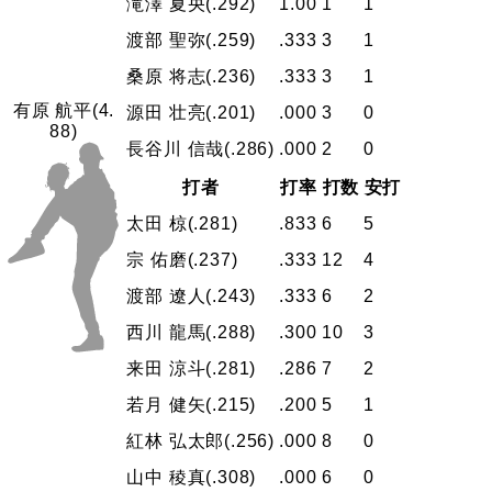
滝澤 夏央
(.292)
1.00
1
1
渡部 聖弥
(.259)
.333
3
1
桑原 将志
(.236)
.333
3
1
有原 航平
(4.
源田 壮亮
(.201)
.000
3
0
88)
長谷川 信哉
(.286)
.000
2
0
打者
打率
打数
安打
太田 椋
(.281)
.833
6
5
宗 佑磨
(.237)
.333
12
4
渡部 遼人
(.243)
.333
6
2
西川 龍馬
(.288)
.300
10
3
来田 涼斗
(.281)
.286
7
2
若月 健矢
(.215)
.200
5
1
紅林 弘太郎
(.256)
.000
8
0
山中 稜真
(.308)
.000
6
0