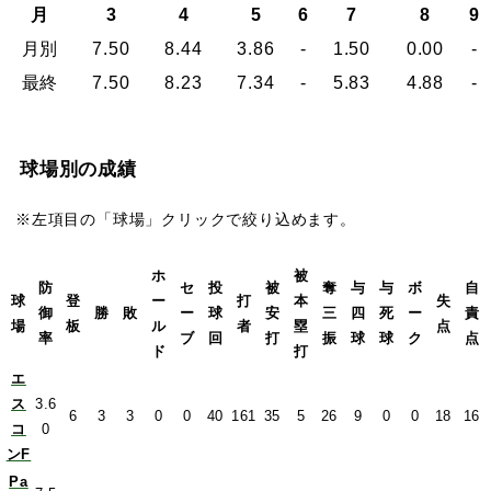
月
3
4
5
6
7
8
9
月別
7.50
8.44
3.86
-
1.50
0.00
-
最終
7.50
8.23
7.34
-
5.83
4.88
-
球場別の成績
※左項目の「球場」クリックで絞り込めます。
ホ
被
防
セ
投
被
奪
与
与
ボ
自
球
登
ー
打
本
失
御
勝
敗
ー
球
安
三
四
死
ー
責
場
板
ル
者
塁
点
率
ブ
回
打
振
球
球
ク
点
ド
打
エ
ス
3.6
6
3
3
0
0
40
161
35
5
26
9
0
0
18
16
コ
0
ンF
Pa