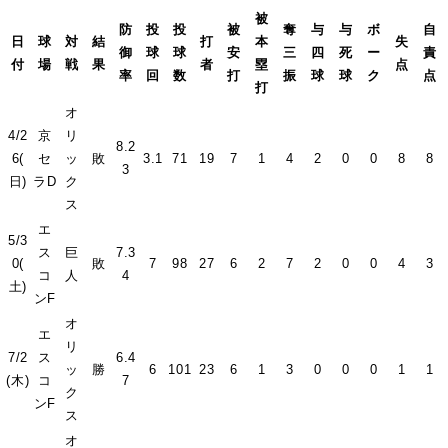
被
防
投
投
被
奪
与
与
ボ
自
日
球
対
結
打
本
失
御
球
球
安
三
四
死
ー
責
付
場
戦
果
者
塁
点
率
回
数
打
振
球
球
ク
点
打
オ
4/2
京
リ
8.2
6(
セ
ッ
敗
3.1
71
19
7
1
4
2
0
0
8
8
3
日)
ラD
ク
ス
エ
5/3
ス
巨
7.3
0(
敗
7
98
27
6
2
7
2
0
0
4
3
コ
人
4
土)
ンF
オ
エ
リ
7/2
ス
6.4
ッ
勝
6
101
23
6
1
3
0
0
0
1
1
(木)
コ
7
ク
ンF
ス
オ