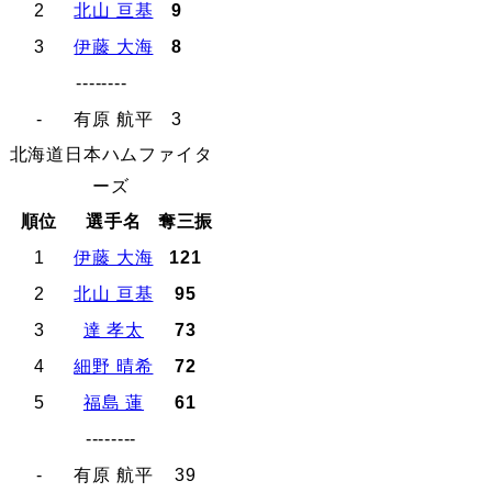
2
北山 亘基
9
3
伊藤 大海
8
--------
-
有原 航平
3
北海道日本ハムファイタ
ーズ
順位
選手名
奪三振
1
伊藤 大海
121
2
北山 亘基
95
3
達 孝太
73
4
細野 晴希
72
5
福島 蓮
61
--------
-
有原 航平
39