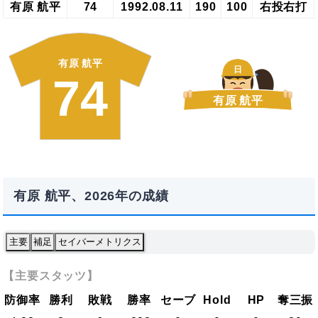
有原 航平
74
1992.08.11
190
100
右投右打
有原 航平
日
74
有原 航平
有原 航平、2026年の成績
主要
補足
セイバーメトリクス
【主要スタッツ】
防御率
勝利
敗戦
勝率
セーブ
Hold
HP
奪三振