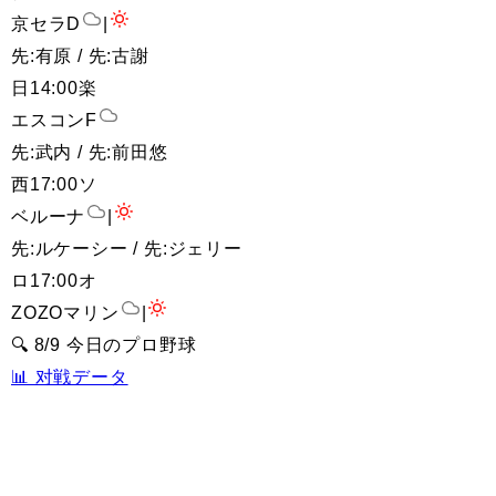
京セラD
|
先:有原 / 先:古謝
日
14:00
楽
エスコンF
先:武内 / 先:前田悠
西
17:00
ソ
ベルーナ
|
先:ルケーシー / 先:ジェリー
ロ
17:00
オ
ZOZOマリン
|
🔍 8/9 今日のプロ野球
📊 对戦データ