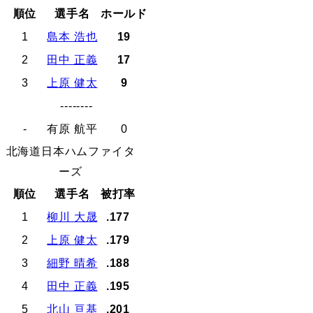
順位
選手名
ホールド
1
島本 浩也
19
2
田中 正義
17
3
上原 健太
9
--------
-
有原 航平
0
北海道日本ハムファイタ
ーズ
順位
選手名
被打率
1
柳川 大晟
.177
2
上原 健太
.179
3
細野 晴希
.188
4
田中 正義
.195
5
北山 亘基
.201