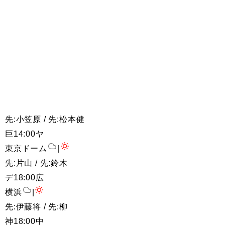
先:小笠原 / 先:松本健
巨
14:00
ヤ
東京ドーム
|
先:片山 / 先:鈴木
デ
18:00
広
横浜
|
先:伊藤将 / 先:柳
神
18:00
中