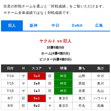
任意の対戦チームを選ぶと「対戦成績」をご覧いただけます。
※チーム全体成績ではなく対戦成績です。
巨人
阪神
中日
DeNA
広島
ヤクルト vs 巨人
10勝8敗0分
ホーム(4勝4敗0分)
ビジター(6勝4敗0分)
日付
H
スコア
V
球場
勝ち
負け
7/14
ヤ
5●4
巨
神宮
山野
中川
7/15
ヤ
2●8
巨
神宮
西舘
奥川
7/16
ヤ
1●3
巨
神宮
赤星
丸山
8/7
巨
0●1
ヤ
東京D
奥川
ハワード
8/8
巨
8●2
ヤ
東京D
竹丸
高橋