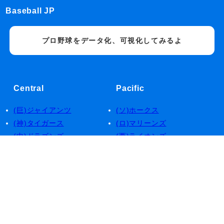
Baseball JP
プロ野球をデータ化、可視化してみるよ
Central
Pacific
(巨)ジャイアンツ
(ソ)ホークス
(神)タイガース
(ロ)マリーンズ
(中)ドラゴンズ
(西)ライオンズ
(デ)ベイスターズ
(楽)イーグルス
(広)カープ
(日)ファイターズ
(ヤ)スワローズ
(オ)バファローズ
Service
About