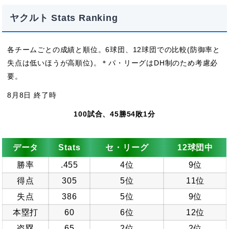
ヤクルト Stats Ranking
各チームごとの成績と順位。6球団、12球団での比較(防御率と
失点は低いほうが高順位)。＊パ・リーグはDH制のため考慮必
要。
8月8日 終了時
100試合、45勝54敗1分
データ
Stats
セ・リーグ
12球団中
勝率
.455
4位
9位
得点
305
5位
11位
失点
386
5位
9位
本塁打
60
6位
12位
盗塁
65
2位
2位