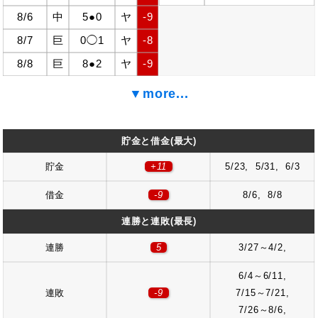
8/6
中
5●0
ヤ
-9
8/7
巨
0◯1
ヤ
-8
8/8
巨
8●2
ヤ
-9
▼more...
貯金と借金(最大)
貯金
+11
5/23,
5/31,
6/3
借金
-9
8/6,
8/8
連勝と連敗(最長)
連勝
5
3/27～4/2,
6/4～6/11,
連敗
-9
7/15～7/21,
7/26～8/6,