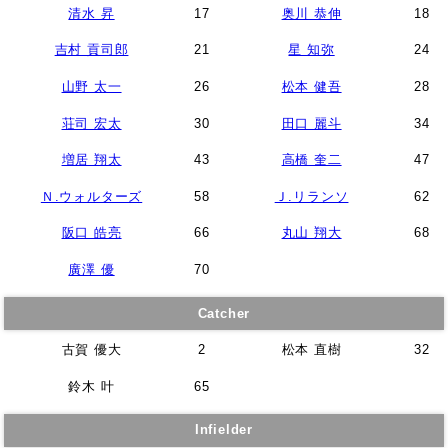
清水 昇
17
奥川 恭伸
18
吉村 貢司郎
21
星 知弥
24
山野 太一
26
松本 健吾
28
荘司 宏太
30
田口 麗斗
34
増居 翔太
43
高橋 奎二
47
Ｎ.ウォルターズ
58
Ｊ.リランソ
62
阪口 皓亮
66
丸山 翔大
68
廣澤 優
70
Catcher
古賀 優大
2
松本 直樹
32
鈴木 叶
65
Infielder