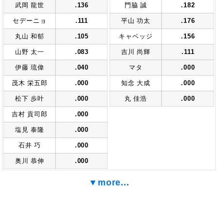
武岡 龍世
.136
門脇 誠
.182
セデーニョ
.111
平山 功太
.176
丸山 和郁
.105
キャベッジ
.156
山野 太一
.083
吉川 尚輝
.111
伊藤 琉偉
.040
マタ
.000
茂木 栄五郎
.000
知念 大成
.000
松下 歩叶
.000
丸 佳浩
.000
吉村 貢司郎
.000
塩見 泰隆
.000
石井 巧
.000
奥川 恭伸
.000
▼more...