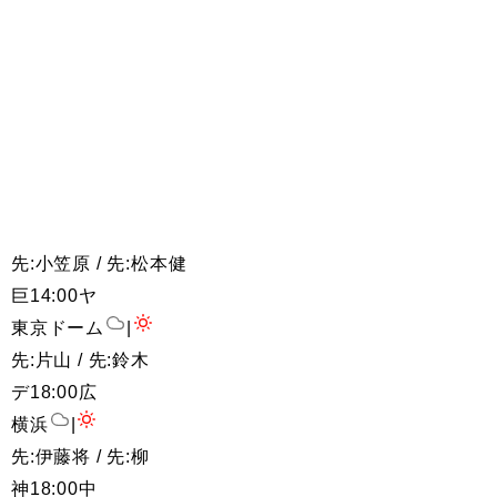
先:小笠原 / 先:松本健
巨
14:00
ヤ
東京ドーム
|
先:片山 / 先:鈴木
デ
18:00
広
横浜
|
先:伊藤将 / 先:柳
神
18:00
中