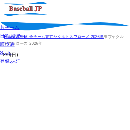
各チーム
日程,結果
日本プロ野球 全チーム
東京ヤクルトスワローズ 2026年
東京ヤクル
トスワローズ 2026年
順位表
Stats
8/9
(日)
登録,抹消