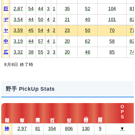
巨
2.87
54
44
3
1
35
52
104
81
デ
3.54
44
50
4
2
21
40
101
82
ヤ
3.59
45
54
4
2
23
50
70
77
中
3.19
44
57
4
1
20
62
58
82
広
3.32
38
55
3
3
20
46
85
74
8月8日 終了時
野手 PickUp Stats
OPS
本塁打
二塁打
三塁打
順位
打率
打点
安打
神
2.97
81
354
806
130
9
▼