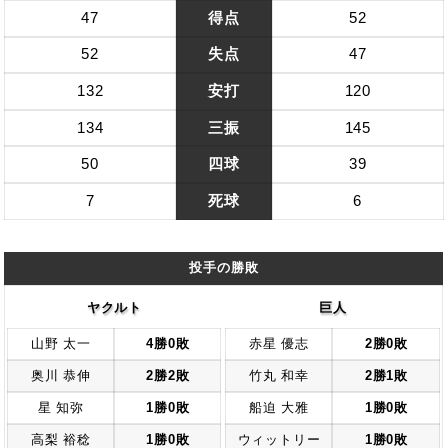
47
得点
52
52
失点
47
132
安打
120
134
三振
145
50
四球
39
7
死球
6
投手の勝敗
ヤクルト
巨人
山野 太一
4勝0敗
赤星 優志
2勝0敗
奥川 恭伸
2勝2敗
竹丸 和幸
2勝1敗
星 知弥
1勝0敗
船迫 大雅
1勝0敗
高梨 裕稔
1勝0敗
ウィットリー
1勝0敗