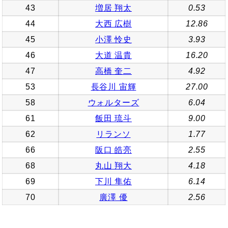
43
増居 翔太
0.53
44
大西 広樹
12.86
45
小澤 怜史
3.93
46
大道 温貴
16.20
47
高橋 奎二
4.92
53
長谷川 宙輝
27.00
58
ウォルターズ
6.04
61
飯田 琉斗
9.00
62
リランソ
1.77
66
阪口 皓亮
2.55
68
丸山 翔大
4.18
69
下川 隼佑
6.14
70
廣澤 優
2.56