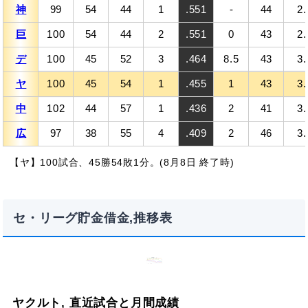
神
99
54
44
1
.551
-
44
2.
巨
100
54
44
2
.551
0
43
2.
デ
100
45
52
3
.464
8.5
43
3.
ヤ
100
45
54
1
.455
1
43
3.
中
102
44
57
1
.436
2
41
3.
広
97
38
55
4
.409
2
46
3.
【ヤ】100試合、45勝54敗1分。(8月8日 終了時)
セ・リーグ貯金借金,推移表
ヤクルト, 直近試合と月間成績