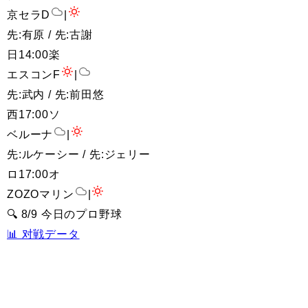
京セラD
|
先:有原 / 先:古謝
日
14:00
楽
エスコンF
|
先:武内 / 先:前田悠
西
17:00
ソ
ベルーナ
|
先:ルケーシー / 先:ジェリー
ロ
17:00
オ
ZOZOマリン
|
🔍 8/9 今日のプロ野球
📊 对戦データ