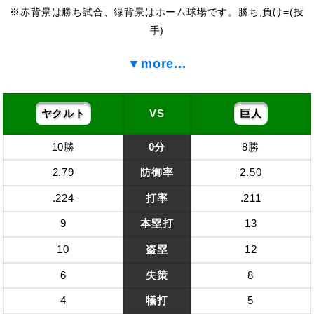
赤背景は勝ち試合、緑背景はホーム球場です。勝ち,負け=(投
手)
▼more...
ヤクルト
VS
巨人
10勝
0分
8勝
2.79
防御率
2.50
.224
打率
.211
9
本塁打
13
10
盗塁
12
6
失策
8
4
犠打
5