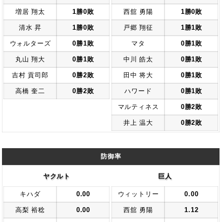
増居 翔太
1勝0敗
西舘 勇陽
1勝0敗
清水 昇
1勝0敗
戸郷 翔征
1勝1敗
ウォルターズ
0勝1敗
マタ
0勝1敗
丸山 翔大
0勝1敗
中川 皓太
0勝1敗
吉村 貢司郎
0勝2敗
田中 将大
0勝1敗
高橋 奎二
0勝2敗
ハワード
0勝1敗
マルティネス
0勝2敗
井上 温大
0勝2敗
防御率
ヤクルト
巨人
キハダ
0.00
ウィットリー
0.00
高梨 裕稔
0.00
西舘 勇陽
1.12