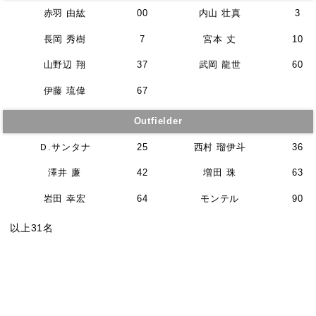
赤羽 由紘
00
内山 壮真
3
長岡 秀樹
7
宮本 丈
10
山野辺 翔
37
武岡 龍世
60
伊藤 琉偉
67
Outfielder
Ｄ.サンタナ
25
西村 瑠伊斗
36
澤井 廉
42
増田 珠
63
岩田 幸宏
64
モンテル
90
以上31名