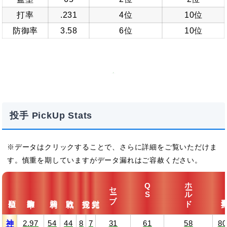
打率
.231
4位
10位
防御率
3.58
6位
10位
投手 PickUp Stats
データはクリックすることで、さらに詳細をご覧いただけま
す。慎重を期していますがデータ漏れはご容赦ください。
ホールド
セーブ
QS
防御率
奪三
順位
勝利
敗戦
完投
完封
神
2.97
54
44
8
7
31
61
58
80