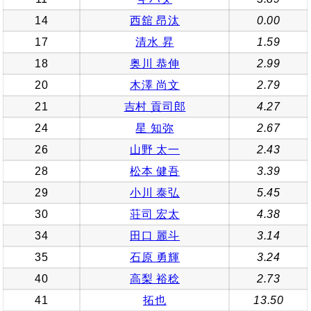
14
西舘 昂汰
0.00
17
清水 昇
1.59
18
奥川 恭伸
2.99
20
木澤 尚文
2.79
21
吉村 貢司郎
4.27
24
星 知弥
2.67
26
山野 太一
2.43
28
松本 健吾
3.39
29
小川 泰弘
5.45
30
荘司 宏太
4.38
34
田口 麗斗
3.14
35
石原 勇輝
3.24
40
高梨 裕稔
2.73
41
拓也
13.50