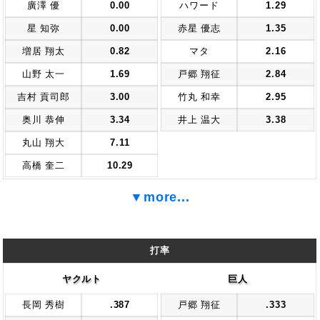
廣澤 優
0.00
ハワード
1.29
星 知弥
0.00
赤星 優志
1.35
増居 翔太
0.82
マタ
2.16
山野 太一
1.69
戸郷 翔征
2.84
吉村 貢司郎
3.00
竹丸 和幸
2.95
奥川 恭伸
3.34
井上 温大
3.38
丸山 翔大
7.11
高橋 奎二
10.29
▼more...
打率
ヤクルト
巨人
長岡 秀樹
.387
戸郷 翔征
.333