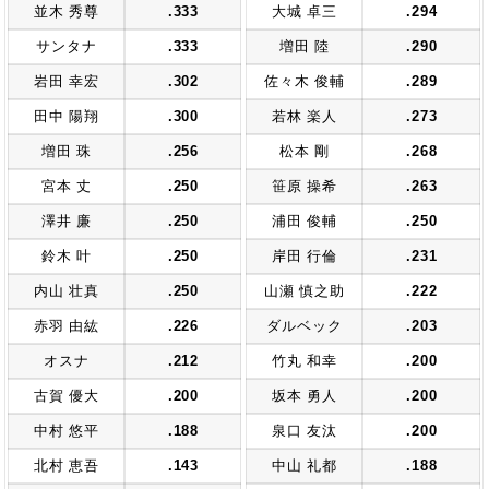
並木 秀尊
.333
大城 卓三
.294
サンタナ
.333
増田 陸
.290
岩田 幸宏
.302
佐々木 俊輔
.289
田中 陽翔
.300
若林 楽人
.273
増田 珠
.256
松本 剛
.268
宮本 丈
.250
笹原 操希
.263
澤井 廉
.250
浦田 俊輔
.250
鈴木 叶
.250
岸田 行倫
.231
内山 壮真
.250
山瀬 慎之助
.222
赤羽 由紘
.226
ダルベック
.203
オスナ
.212
竹丸 和幸
.200
古賀 優大
.200
坂本 勇人
.200
中村 悠平
.188
泉口 友汰
.200
北村 恵吾
.143
中山 礼都
.188