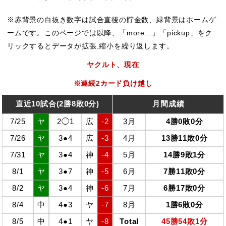
赤背景の白抜き数字は試合直後の貯金数、緑背景はホームゲ
ームです。このページでは以降、「more...」「pickup」をク
リックするとデータが拡張,縮小を繰り返します。
ヤクルト、現在
※連続2カード負け越し
直近10試合(2勝8敗0分)
月間成績
7/25
ヤ
2◯1
広
-2
3月
4勝0敗0分
7/26
ヤ
3●4
広
-3
4月
13勝11敗0分
7/31
ヤ
3●4
神
-4
5月
14勝9敗1分
8/1
ヤ
3●7
神
-5
6月
7勝11敗0分
8/2
ヤ
3●4
神
-6
7月
6勝17敗0分
8/4
中
4●3
ヤ
-7
8月
1勝6敗0分
8/5
中
4●1
ヤ
-8
Total
45勝54敗1分