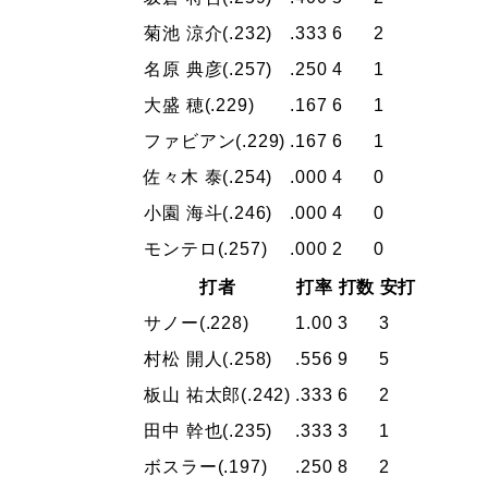
菊池 涼介
(.232)
.333
6
2
名原 典彦
(.257)
.250
4
1
大盛 穂
(.229)
.167
6
1
ファビアン
(.229)
.167
6
1
佐々木 泰
(.254)
.000
4
0
小園 海斗
(.246)
.000
4
0
モンテロ
(.257)
.000
2
0
打者
打率
打数
安打
サノー
(.228)
1.00
3
3
村松 開人
(.258)
.556
9
5
板山 祐太郎
(.242)
.333
6
2
田中 幹也
(.235)
.333
3
1
ボスラー
(.197)
.250
8
2