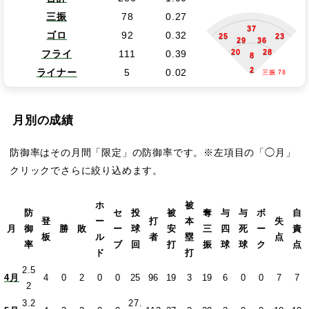
三振
78
0.27
37
ゴロ
92
0.32
25
23
29
36
20
28
フライ
111
0.39
8
2
ライナー
5
0.02
三振 78
月別の成績
防御率はその月間「限定」の防御率です。※左項目の「◯月」
クリックでさらに絞り込めます。
ホ
被
防
セ
投
被
奪
与
与
ボ
自
登
ー
打
本
失
月
御
勝
敗
ー
球
安
三
四
死
ー
責
板
ル
者
塁
点
率
ブ
回
打
振
球
球
ク
点
ド
打
2.5
4月
4
0
2
0
0
25
96
19
3
19
6
0
0
7
7
2
3.2
27.