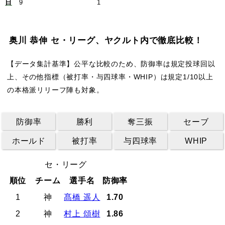
日
9
1
奥川 恭伸 セ・リーグ、ヤクルト内で徹底比較！
【データ集計基準】公平な比較のため、防御率は規定投球回以
上、その他指標（被打率・与四球率・WHIP）は規定1/10以上
の本格派リリーフ陣も対象。
防御率
勝利
奪三振
セーブ
ホールド
被打率
与四球率
WHIP
セ・リーグ
順位
チーム
選手名
防御率
1
神
髙橋 遥人
1.70
2
神
村上 頌樹
1.86