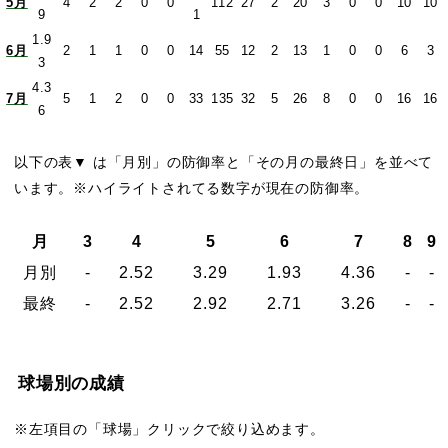
5月
4
2
2
0
0
112
27
2
20
3
0
0
10
10
9
1
1.9
6月
2
1
1
0
0
14
55
12
2
13
1
0
0
6
3
3
4.3
7月
5
1
2
0
0
33
135
32
5
26
8
0
0
16
16
6
以下の表▼ は「月別」の防御率と「その月の最終日」を並べて
います。※ハイライトされてる数字が現在の防御率。
月
3
4
5
6
7
8
9
月別
-
2.52
3.29
1.93
4.36
-
-
最終
-
2.52
2.92
2.71
3.26
-
-
球場別の成績
※左項目の「球場」クリックで絞り込めます。