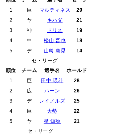
1
巨
マルティネス
29
2
ヤ
キハダ
21
3
神
ドリス
19
4
中
松山 晋也
18
5
デ
山﨑 康晃
14
セ・リーグ
順位
チーム
選手名
ホールド
1
巨
田中 瑛斗
28
2
広
ハーン
26
3
デ
レイノルズ
25
4
巨
大勢
22
5
ヤ
星 知弥
21
セ・リーグ