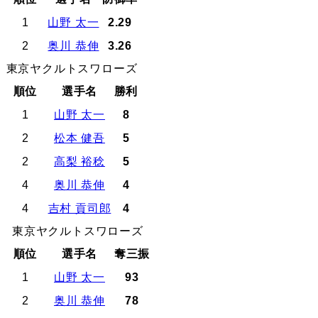
1
山野 太一
2.29
2
奥川 恭伸
3.26
東京ヤクルトスワローズ
順位
選手名
勝利
1
山野 太一
8
2
松本 健吾
5
2
高梨 裕稔
5
4
奥川 恭伸
4
4
吉村 貢司郎
4
東京ヤクルトスワローズ
順位
選手名
奪三振
1
山野 太一
93
2
奥川 恭伸
78