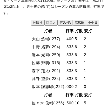
セ・リーグ主砲陣との対戦成績。※データ集計基準は「規定打
席1/2以上」。選手後の(数字)はシーズン通算の防御率、打率で
す。
VS
神
阪神
巨
巨人
デ
DeNA
広
広島
中
中日
打者
打率
打数
安打
大山 悠輔
(.277)
.400
5
2
中野 拓夢
(.294)
.333
6
2
近本 光司
(.259)
.333
6
2
佐藤 輝明
(.316)
.333
3
1
森下 翔太
(.291)
.333
3
1
髙寺 望夢
(.234)
.333
3
1
坂本 誠志郎
(.222)
.000
2
0
打者
打率
打数
安打
佐々木 俊輔
(.256)
.500
10
5