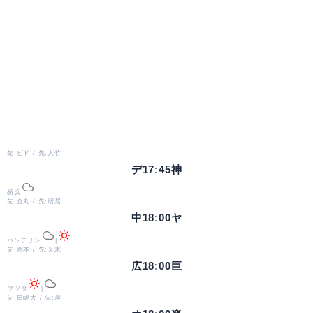
先:ビド / 先:大竹
デ
17:45
神
横浜
先:金丸 / 先:増居
中
18:00
ヤ
バンテリン
|
先:岡本 / 先:又木
広
18:00
巨
マツダ
|
先:田嶋大 / 先:岸