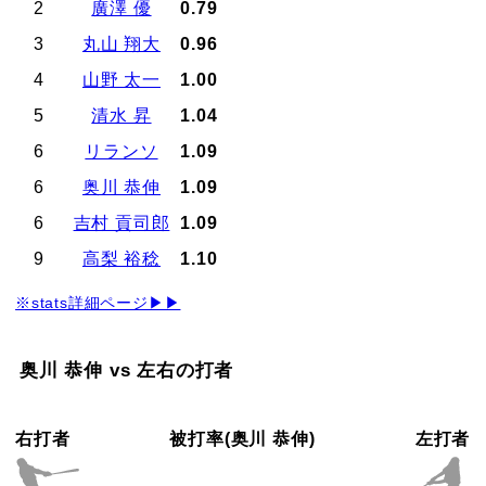
2
廣澤 優
0.79
3
丸山 翔大
0.96
4
山野 太一
1.00
5
清水 昇
1.04
6
リランソ
1.09
6
奥川 恭伸
1.09
6
吉村 貢司郎
1.09
9
高梨 裕稔
1.10
※stats詳細ページ▶▶
奥川 恭伸 vs 左右の打者
右打者
被打率(奥川 恭伸)
左打者