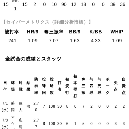
99.
15
15
2
0
10
90
12
18
0
0
39
36
1
【セイバーメトリクス（詳細分析指標）】
被打率
HR/9
奪三振率
BB/9
K/BB
WHIP
.241
1.09
7.07
1.63
4.33
1.09
全試合の成績とスタッツ
被
防
投
投
被
奪
与
与
ボ
自
日
球
対
結
打
本
失
御
球
球
安
三
四
死
ー
責
付
場
戦
果
者
塁
点
率
回
数
打
振
球
球
ク
点
打
7/1
盛
巨
2.7
敗
7
108
30
8
0
7
2
0
0
2
2
(水)
岡
人
0
マ
7/8
広
2.7
ツ
-
8
108
30
6
1
5
0
0
0
3
3
(水)
島
7