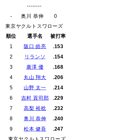
--------
-
奥川 恭伸
0
東京ヤクルトスワローズ
順位
選手名
被打率
1
阪口 皓亮
.153
2
リランソ
.154
3
廣澤 優
.168
4
丸山 翔大
.206
5
山野 太一
.214
6
吉村 貢司郎
.229
7
高梨 裕稔
.232
8
奥川 恭伸
.240
9
松本 健吾
.247
東京ヤクルトスワローズ