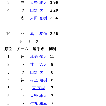
3
中
大野 雄大
1.96
4
ヤ
山野 太一
2.29
5
広
床田 寛樹
2.56
--------
10
ヤ
奥川 恭伸
3.26
セ・リーグ
順位
チーム
選手名
勝利
1
神
髙橋 遥人
11
2
巨
井上 温大
9
3
ヤ
山野 太一
8
3
神
村上 頌樹
8
5
デ
東 克樹
7
5
中
大野 雄大
7
5
巨
竹丸 和幸
7