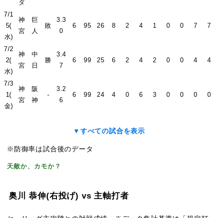
ダ
7/1
神
巨
3.3
5(
敗
6
95
26
8
2
4
1
0
0
7
7
宮
人
0
水)
7/2
神
中
3.4
2(
勝
6
99
25
6
2
4
2
0
0
4
4
宮
日
7
水)
7/3
神
阪
3.2
1(
-
6
99
24
4
0
6
3
0
0
0
0
宮
神
6
金)
▼すべての試合を表示
※防御率は試合後のデータ
天敵か、カモか？
奥川 恭伸
(右投げ)
vs 主軸打者