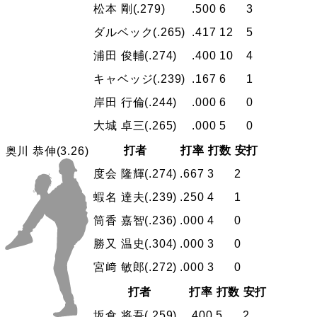
松本 剛
(.279)
.500
6
3
ダルベック
(.265)
.417
12
5
浦田 俊輔
(.274)
.400
10
4
キャベッジ
(.239)
.167
6
1
岸田 行倫
(.244)
.000
6
0
大城 卓三
(.265)
.000
5
0
打者
打率
打数
安打
奥川 恭伸
(3.26)
度会 隆輝
(.274)
.667
3
2
蝦名 達夫
(.239)
.250
4
1
筒香 嘉智
(.236)
.000
4
0
勝又 温史
(.304)
.000
3
0
宮﨑 敏郎
(.272)
.000
3
0
打者
打率
打数
安打
坂倉 将吾
(.259)
.400
5
2