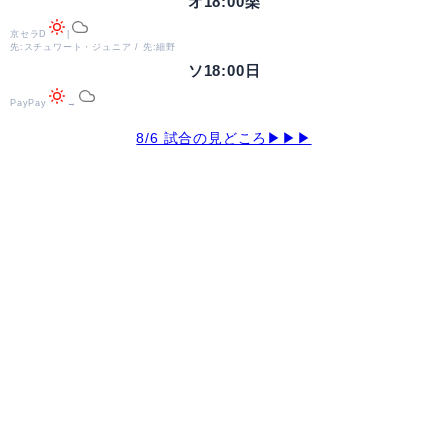
オ
18:00
楽
京セラD
|
先:スチュワート・ジュニア / 先:細野
ソ
18:00
日
PayPay
→
8/6 試合の見どころ▶▶▶