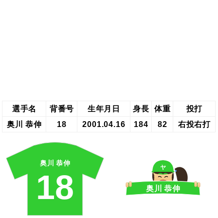
選手名
背番号
生年月日
身長
体重
投打
奥川 恭伸
18
2001.04.16
184
82
右投右打
奥川 恭伸
ヤ
18
奥川 恭伸