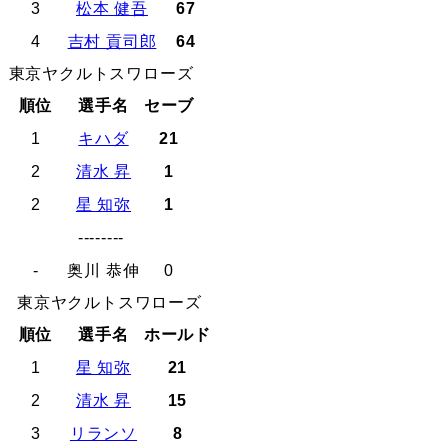
3
松本 健吾
67
4
吉村 貢司郎
64
東京ヤクルトスワローズ
順位
選手名
セーブ
1
キハダ
21
2
清水 昇
1
2
星 知弥
1
--------
-
奥川 恭伸
0
東京ヤクルトスワローズ
順位
選手名
ホールド
1
星 知弥
21
2
清水 昇
15
3
リランソ
8