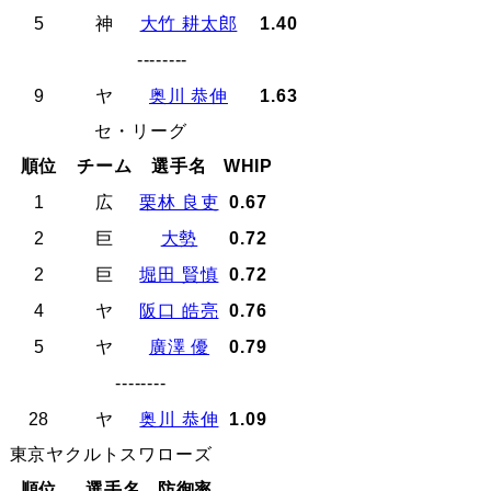
5
神
大竹 耕太郎
1.40
--------
9
ヤ
奥川 恭伸
1.63
セ・リーグ
順位
チーム
選手名
WHIP
1
広
栗林 良吏
0.67
2
巨
大勢
0.72
2
巨
堀田 賢慎
0.72
4
ヤ
阪口 皓亮
0.76
5
ヤ
廣澤 優
0.79
--------
28
ヤ
奥川 恭伸
1.09
東京ヤクルトスワローズ
順位
選手名
防御率