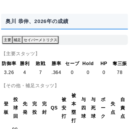
奥川 恭伸、2026年の成績
主要
補足
セイバーメトリクス
【主要スタッツ】
防御率
勝利
敗戦
勝率
セーブ
Hold
HP
奪三振
3.26
4
7
.364
0
0
0
78
【その他・補足スタッツ】
被
投
被
与
与
ボ
自
登
先
完
完
本
失
球
QS
安
四
死
ー
責
板
発
投
封
塁
点
回
打
球
球
ク
点
打