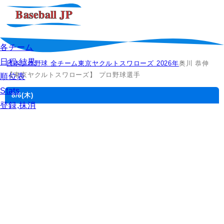
各チーム
日程,結果
日本プロ野球 全チーム
東京ヤクルトスワローズ 2026年
奥川 恭伸
【東京ヤクルトスワローズ】 プロ野球選手
順位表
Stats
8/6
(木)
登録,抹消