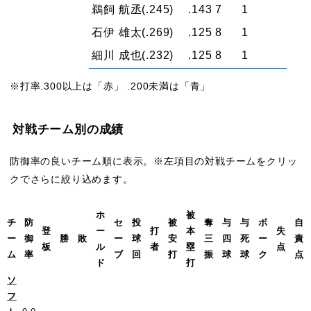
鵜飼 航丞
(.245)
.143
7
1
石伊 雄太
(.269)
.125
8
1
細川 成也
(.232)
.125
8
1
※打率.300以上は「赤」 .200未満は「青」
対戦チーム別の成績
防御率の良いチーム順に表示。※左項目の対戦チームをクリッ
クでさらに絞り込めます。
ホ
被
チ
防
セ
投
被
奪
与
与
ボ
自
登
ー
打
本
失
ー
御
勝
敗
ー
球
安
三
四
死
ー
責
板
ル
者
塁
点
ム
率
ブ
回
打
振
球
球
ク
点
ド
打
ソ
フ