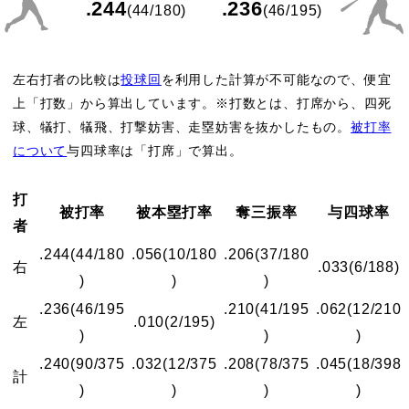
.244
.236
(44/180)
(46/195)
左右打者の比較は
投球回
を利用した計算が不可能なので、便宜
上「打数」から算出しています。※打数とは、打席から、四死
球、犠打、犠飛、打撃妨害、走塁妨害を抜かしたもの。
被打率
について
与四球率は「打席」で算出。
打
被打率
被本塁打率
奪三振率
与四球率
者
.244
(44/180
.056
(10/180
.206
(37/180
右
.033
(6/188)
)
)
)
.236
(46/195
.210
(41/195
.062
(12/210
左
.010
(2/195)
)
)
)
.240
(90/375
.032
(12/375
.208
(78/375
.045
(18/398
計
)
)
)
)