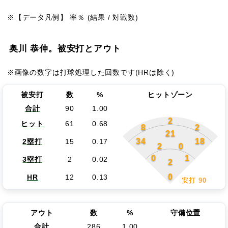
※【データ凡例】 率％ (結果 / 対戦数)
奥川 恭伸。被安打とアウト
※画像の数字は打球処理した回数です(HRは除く)
被安打
数
%
ヒットゾーン
合計
90
1.00
2
ヒット
61
0.68
8
2
21
34
18
2塁打
15
0.17
2
0
0
1
3塁打
2
0.02
2
0
HR
12
0.13
安打 90
アウト
数
%
守備位置
合計
286
1.00