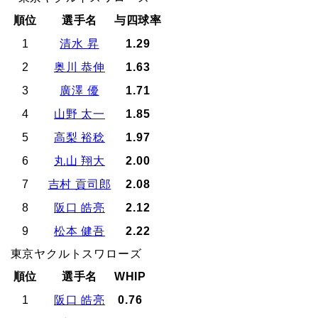
順位
選手名
与四球率
1
清水 昇
1.29
2
奥川 恭伸
1.63
3
廣澤 優
1.71
4
山野 太一
1.85
5
高梨 裕稔
1.97
6
丸山 翔大
2.00
7
吉村 貢司郎
2.08
8
阪口 皓亮
2.12
9
松本 健吾
2.22
東京ヤクルトスワローズ
順位
選手名
WHIP
1
阪口 皓亮
0.76