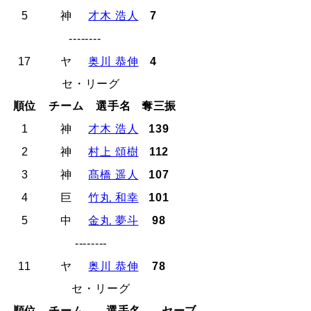
5
神
才木 浩人
7
--------
17
ヤ
奥川 恭伸
4
セ・リーグ
順位
チーム
選手名
奪三振
1
神
才木 浩人
139
2
神
村上 頌樹
112
3
神
髙橋 遥人
107
4
巨
竹丸 和幸
101
5
中
金丸 夢斗
98
--------
11
ヤ
奥川 恭伸
78
セ・リーグ
順位
チーム
選手名
セーブ