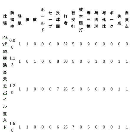
ホ
被
防
セ
投
被
奪
与
与
ボ
自
球
登
ー
打
本
失
御
勝
敗
ー
球
安
三
四
死
ー
責
場
板
ル
者
塁
点
率
ブ
回
打
振
球
球
ク
点
ド
打
Pa
0.0
yP
1
1
0
0
0
9
32
5
0
9
0
0
0
0
0
0
ay
横
1.1
1
0
1
0
0
8
30
5
0
6
1
0
0
1
1
浜
3
楽
天
モ
1.2
1
1
0
0
0
7
26
5
0
6
0
0
0
1
1
バ
9
イ
ル
東
京
1.5
ド
1
1
0
0
0
6
25
7
0
5
0
0
0
1
1
0