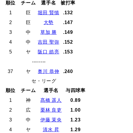
順位
チーム
選手名
被打率
1
巨
堀田 賢慎
.132
2
巨
大勢
.147
3
中
草加 勝
.149
4
中
吉田 聖弥
.152
5
ヤ
阪口 皓亮
.153
--------
37
ヤ
奥川 恭伸
.240
セ・リーグ
順位
チーム
選手名
与四球率
1
神
髙橋 遥人
0.89
2
広
栗林 良吏
1.00
3
中
伊藤 茉央
1.23
4
ヤ
清水 昇
1.29