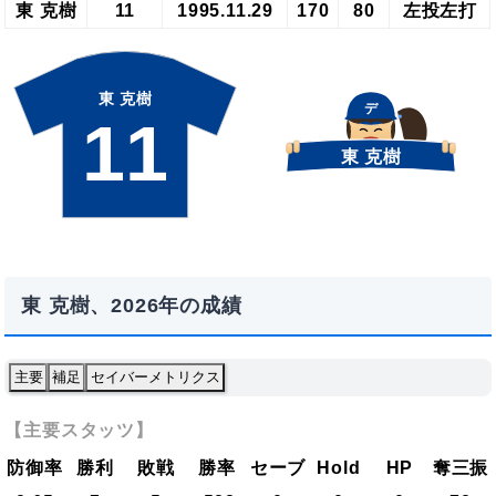
東 克樹
11
1995.11.29
170
80
左投左打
東 克樹
デ
11
東 克樹
東 克樹、2026年の成績
主要
補足
セイバーメトリクス
【主要スタッツ】
防御率
勝利
敗戦
勝率
セーブ
Hold
HP
奪三振