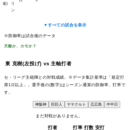
金)
リ
ン
▼すべての試合を表示
※防御率は試合後のデータ
天敵か、カモか？
東 克樹
(左投げ)
vs 主軸打者
セ・リーグ主砲陣との対戦成績。※データ集計基準は「規定打
席1/2以上」。選手後の(数字)はシーズン通算の防御率、打率で
す。
VS
神
阪神
巨
巨人
ヤ
ヤクルト
広
広島
中
中日
まだ対戦がありません。
打者
打率
打数
安打