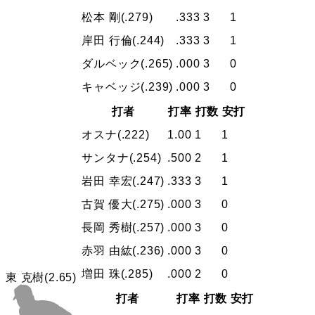
松本 剛
(.279)
.333
3
1
岸田 行倫
(.244)
.333
3
1
ダルベック
(.265)
.000
3
0
キャベッジ
(.239)
.000
3
0
打者
打率
打数
安打
オスナ
(.222)
1.00
1
1
サンタナ
(.254)
.500
2
1
岩田 幸宏
(.247)
.333
3
1
古賀 優大
(.275)
.000
3
0
長岡 秀樹
(.257)
.000
3
0
赤羽 由紘
(.236)
.000
3
0
増田 珠
(.285)
.000
2
0
東 克樹
(2.65)
打者
打率
打数
安打