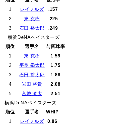
1
レイノルズ
.157
2
東 克樹
.225
3
石田 裕太郎
.249
横浜DeNAベイスターズ
順位
選手名
与四球率
1
東 克樹
1.59
2
平良 拳太郎
1.75
3
石田 裕太郎
1.88
4
岩田 将貴
2.08
5
宮城 滝太
2.51
横浜DeNAベイスターズ
順位
選手名
WHIP
1
レイノルズ
0.86