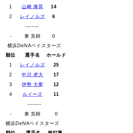
1
山﨑 康晃
14
2
レイノルズ
6
--------
-
東 克樹
0
横浜DeNAベイスターズ
順位
選手名
ホールド
1
レイノルズ
25
2
中川 虎大
17
3
伊勢 大夢
12
4
ルイーズ
11
--------
-
東 克樹
0
横浜DeNAベイスターズ
順位
選手名
被打率