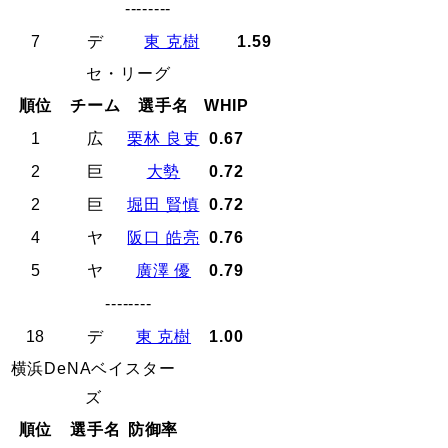
--------
7
デ
東 克樹
1.59
セ・リーグ
順位
チーム
選手名
WHIP
1
広
栗林 良吏
0.67
2
巨
大勢
0.72
2
巨
堀田 賢慎
0.72
4
ヤ
阪口 皓亮
0.76
5
ヤ
廣澤 優
0.79
--------
18
デ
東 克樹
1.00
横浜DeNAベイスター
ズ
順位
選手名
防御率