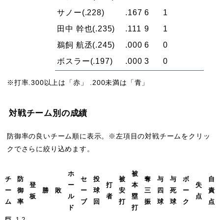
サノー
(.228)
.167
6
1
田中 幹也
(.235)
.111
9
1
鵜飼 航丞
(.245)
.000
6
0
ボスラー
(.197)
.000
3
0
※打率.300以上は「赤」 .200未満は「青」
対戦チーム別の成績
防御率の良いチーム順に表示。※左項目の対戦チームをクリッ
クでさらに絞り込めます。
ホ
被
チ
防
セ
投
被
奪
与
与
ボ
自
登
ー
打
本
失
ー
御
勝
敗
ー
球
安
三
四
死
ー
責
板
ル
者
塁
点
ム
率
ブ
回
打
振
球
球
ク
点
ド
打
巨
1.2