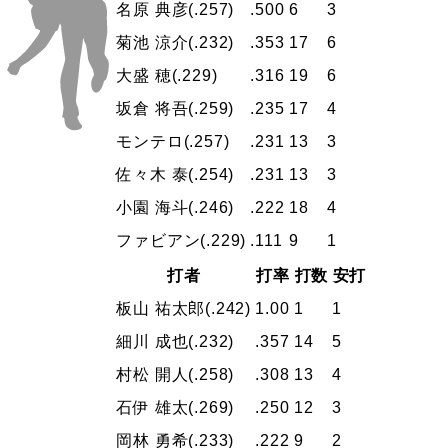
名原 典彦
(.257)
.500
6
3
菊池 涼介
(.232)
.353
17
6
大盛 穂
(.229)
.316
19
6
坂倉 将吾
(.259)
.235
17
4
モンテロ
(.257)
.231
13
3
佐々木 泰
(.254)
.231
13
3
小園 海斗
(.246)
.222
18
4
ファビアン
(.229)
.111
9
1
打者
打率
打数
安打
板山 祐太郎
(.242)
1.00
1
1
細川 成也
(.232)
.357
14
5
村松 開人
(.258)
.308
13
4
石伊 雄太
(.269)
.250
12
3
岡林 勇希
(.233)
.222
9
2