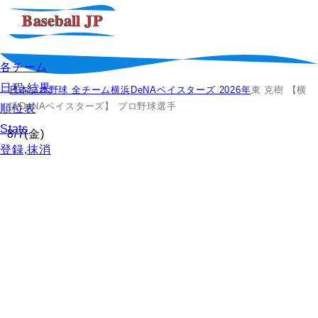
各チーム
日程,結果
日本プロ野球 全チーム
横浜DeNAベイスターズ 2026年
東 克樹 【横
浜DeNAベイスターズ】 プロ野球選手
順位表
Stats
8/7
(金)
登録,抹消