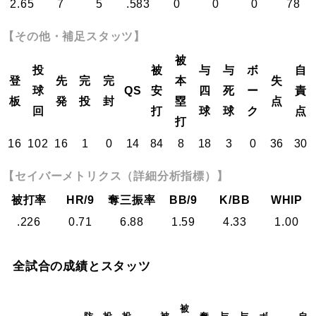
2.65
7
5
.583
0
0
0
78
【その他・補足スタッツ】
被
投
被
与
与
ボ
自
登
先
完
完
本
失
球
QS
安
四
死
ー
責
板
発
投
封
塁
点
回
打
球
球
ク
点
打
16
102
16
1
0
14
84
8
18
3
0
36
30
【セイバーメトリクス（詳細分析指標）】
被打率
HR/9
奪三振率
BB/9
K/BB
WHIP
.226
0.71
6.88
1.59
4.33
1.00
全試合の成績とスタッツ
被