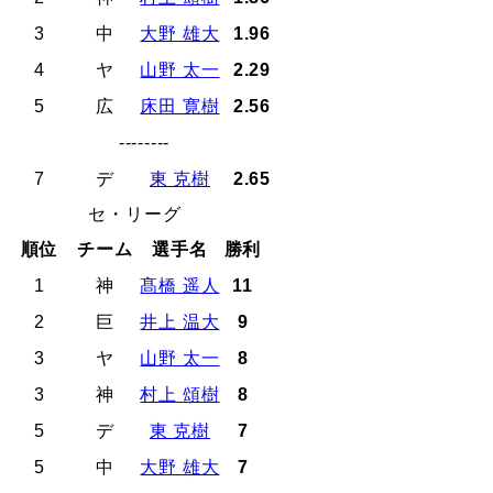
3
中
大野 雄大
1.96
4
ヤ
山野 太一
2.29
5
広
床田 寛樹
2.56
--------
7
デ
東 克樹
2.65
セ・リーグ
順位
チーム
選手名
勝利
1
神
髙橋 遥人
11
2
巨
井上 温大
9
3
ヤ
山野 太一
8
3
神
村上 頌樹
8
5
デ
東 克樹
7
5
中
大野 雄大
7