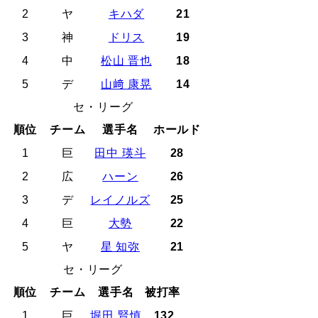
2
ヤ
キハダ
21
3
神
ドリス
19
4
中
松山 晋也
18
5
デ
山﨑 康晃
14
セ・リーグ
順位
チーム
選手名
ホールド
1
巨
田中 瑛斗
28
2
広
ハーン
26
3
デ
レイノルズ
25
4
巨
大勢
22
5
ヤ
星 知弥
21
セ・リーグ
順位
チーム
選手名
被打率
1
巨
堀田 賢慎
.132