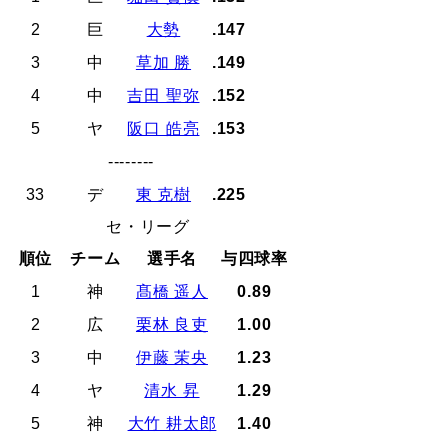
2
巨
大勢
.147
3
中
草加 勝
.149
4
中
吉田 聖弥
.152
5
ヤ
阪口 皓亮
.153
--------
33
デ
東 克樹
.225
セ・リーグ
順位
チーム
選手名
与四球率
1
神
髙橋 遥人
0.89
2
広
栗林 良吏
1.00
3
中
伊藤 茉央
1.23
4
ヤ
清水 昇
1.29
5
神
大竹 耕太郎
1.40