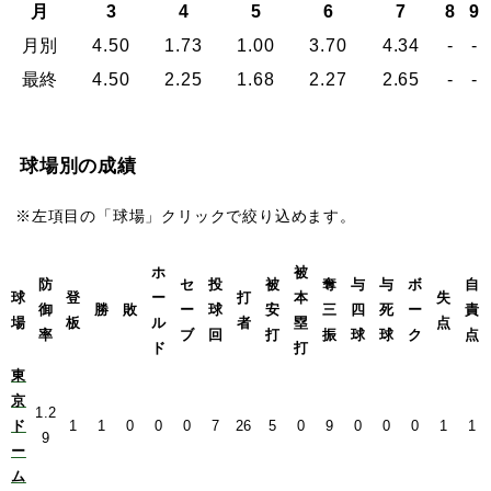
月
3
4
5
6
7
8
9
月別
4.50
1.73
1.00
3.70
4.34
-
-
最終
4.50
2.25
1.68
2.27
2.65
-
-
球場別の成績
※左項目の「球場」クリックで絞り込めます。
ホ
被
防
セ
投
被
奪
与
与
ボ
自
球
登
ー
打
本
失
御
勝
敗
ー
球
安
三
四
死
ー
責
場
板
ル
者
塁
点
率
ブ
回
打
振
球
球
ク
点
ド
打
東
京
1.2
ド
1
1
0
0
0
7
26
5
0
9
0
0
0
1
1
9
ー
ム