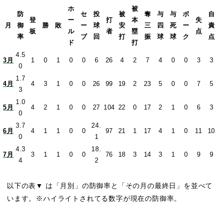
ホ
被
防
セ
投
被
奪
与
与
ボ
自
登
ー
打
本
失
月
御
勝
敗
ー
球
安
三
四
死
ー
責
板
ル
者
塁
点
率
ブ
回
打
振
球
球
ク
点
ド
打
4.5
3月
1
0
1
0
0
6
26
4
2
7
4
0
0
3
3
0
1.7
4月
4
3
1
0
0
26
99
19
2
23
5
0
0
7
5
3
1.0
5月
4
2
1
0
0
27
104
22
0
17
2
1
0
6
3
0
3.7
24.
6月
4
1
1
0
0
97
21
1
17
4
1
0
11
10
0
1
4.3
18.
7月
3
1
1
0
0
76
18
3
14
3
1
0
9
9
4
2
以下の表▼ は「月別」の防御率と「その月の最終日」を並べて
います。※ハイライトされてる数字が現在の防御率。