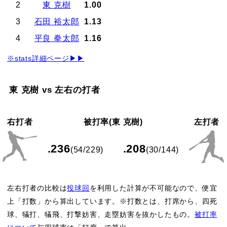
2
東 克樹
1.00
3
石田 裕太郎
1.13
4
平良 拳太郎
1.16
※stats詳細ページ▶▶
東 克樹 vs 左右の打者
右打者
被打率(東 克樹)
左打者
.236
.208
(54/229)
(30/144)
左右打者の比較は
投球回
を利用した計算が不可能なので、便宜
上「打数」から算出しています。※打数とは、打席から、四死
球、犠打、犠飛、打撃妨害、走塁妨害を抜かしたもの。
被打率