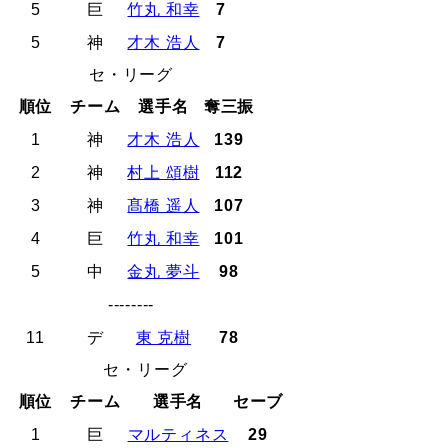
5
巨
竹丸 和幸
7
5
神
才木 浩人
7
セ・リーグ
順位
チーム
選手名
奪三振
1
神
才木 浩人
139
2
神
村上 頌樹
112
3
神
髙橋 遥人
107
4
巨
竹丸 和幸
101
5
中
金丸 夢斗
98
--------
11
デ
東 克樹
78
セ・リーグ
順位
チーム
選手名
セーブ
1
巨
マルティネス
29