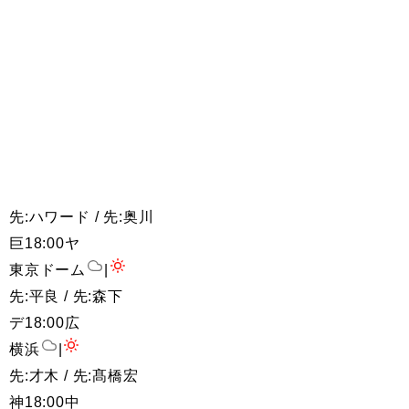
先:ハワード / 先:奥川
巨
18:00
ヤ
東京ドーム
|
先:平良 / 先:森下
デ
18:00
広
横浜
|
先:才木 / 先:髙橋宏
神
18:00
中