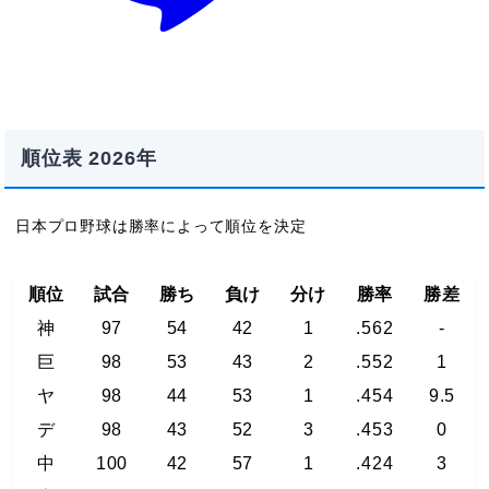
順位表 2026年
日本プロ野球は勝率によって順位を決定
順位
試合
勝ち
負け
分け
勝率
勝差
神
97
54
42
1
.562
-
巨
98
53
43
2
.552
1
ヤ
98
44
53
1
.454
9.5
デ
98
43
52
3
.453
0
中
100
42
57
1
.424
3