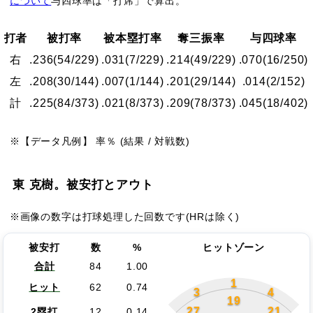
について
与四球率は「打席」で算出。
打者
被打率
被本塁打率
奪三振率
与四球率
右
.236
(54/229)
.031
(7/229)
.214
(49/229)
.070
(16/250)
左
.208
(30/144)
.007
(1/144)
.201
(29/144)
.014
(2/152)
計
.225
(84/373)
.021
(8/373)
.209
(78/373)
.045
(18/402)
※【データ凡例】 率％ (結果 / 対戦数)
東 克樹。被安打とアウト
※画像の数字は打球処理した回数です(HRは除く)
被安打
数
%
ヒットゾーン
合計
84
1.00
1
ヒット
62
0.74
3
4
19
27
21
2塁打
12
0.14