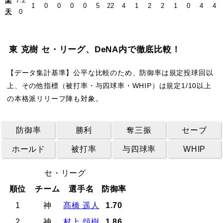
楽
7.2
1
0
0
0
0
5
22
4
1
2
2
1
0
4
4
天
0
東 克樹 セ・リーグ、DeNA内で徹底比較！
【データ集計基準】公平な比較のため、防御率は規定投球回以
上、その他指標（被打率・与四球率・WHIP）は規定1/10以上
の本格派リリーフ陣も対象。
防御率
勝利
奪三振
セーブ
ホールド
被打率
与四球率
WHIP
セ・リーグ
順位
チーム
選手名
防御率
1
神
髙橋 遥人
1.70
2
神
村上 頌樹
1.86