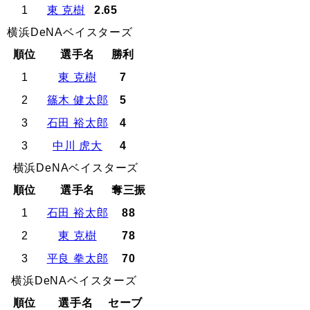
1
東 克樹
2.65
横浜DeNAベイスターズ
順位
選手名
勝利
1
東 克樹
7
2
篠木 健太郎
5
3
石田 裕太郎
4
3
中川 虎大
4
横浜DeNAベイスターズ
順位
選手名
奪三振
1
石田 裕太郎
88
2
東 克樹
78
3
平良 拳太郎
70
横浜DeNAベイスターズ
順位
選手名
セーブ