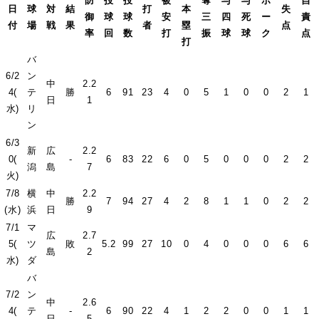
防
投
投
被
奪
与
与
ボ
自
日
球
対
結
打
本
失
御
球
球
安
三
四
死
ー
責
付
場
戦
果
者
塁
点
率
回
数
打
振
球
球
ク
点
打
バ
6/2
ン
中
2.2
4(
テ
勝
6
91
23
4
0
5
1
0
0
2
1
日
1
水)
リ
ン
6/3
新
広
2.2
0(
-
6
83
22
6
0
5
0
0
0
2
2
潟
島
7
火)
7/8
横
中
2.2
勝
7
94
27
4
2
8
1
1
0
2
2
(水)
浜
日
9
7/1
マ
広
2.7
5(
ツ
敗
5.2
99
27
10
0
4
0
0
0
6
6
島
2
水)
ダ
バ
7/2
ン
中
2.6
4(
テ
-
6
90
22
4
1
2
2
0
0
1
1
日
5