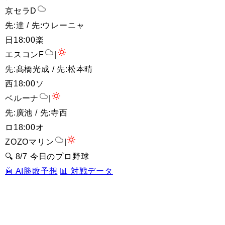
京セラD
先:達 / 先:ウレーニャ
日
18:00
楽
エスコンF
|
先:髙橋光成 / 先:松本晴
西
18:00
ソ
ベルーナ
|
先:廣池 / 先:寺西
ロ
18:00
オ
ZOZOマリン
|
🔍 8/7 今日のプロ野球
🤖 AI勝敗予想
📊 対戦データ