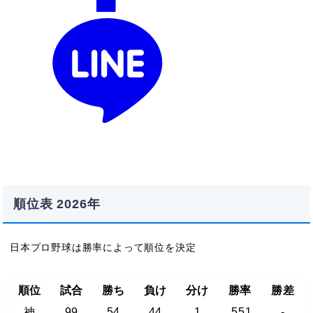
順位表 2026年
日本プロ野球は勝率によって順位を決定
順位
試合
勝ち
負け
分け
勝率
勝差
神
99
54
44
1
.551
-