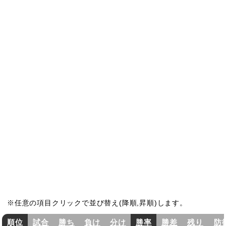
任意の項目クリックで並び替え(降順,昇順)します。
順位
試合
勝ち
負け
分け
勝率
勝差
残り
防