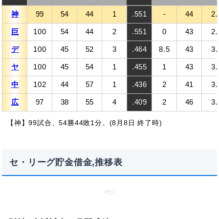
神
99
54
44
1
.551
-
44
2.
巨
100
54
44
2
.551
0
43
2.
デ
100
45
52
3
.464
8.5
43
3.
ヤ
100
45
54
1
.455
1
43
3.
中
102
44
57
1
.436
2
41
3.
広
97
38
55
4
.409
2
46
3.
【神】99試合、54勝44敗1分。(8月8日 終了時)
セ・リーグ貯金借金,推移表