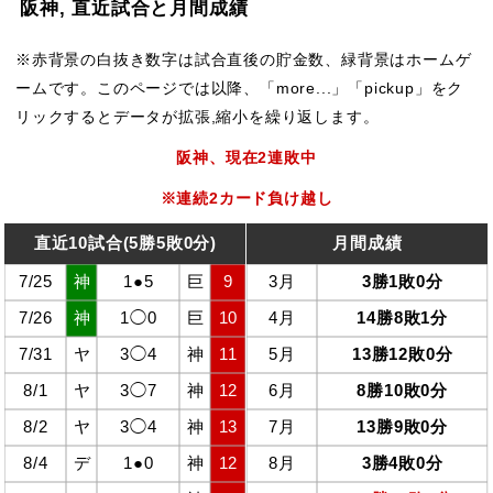
阪神, 直近試合と月間成績
赤背景の白抜き数字は試合直後の貯金数、緑背景はホームゲ
ームです。このページでは以降、「more...」「pickup」をク
リックするとデータが拡張,縮小を繰り返します。
阪神、現在2連敗中
※連続2カード負け越し
直近10試合(5勝5敗0分)
月間成績
7/25
神
1●5
巨
9
3月
3勝1敗0分
7/26
神
1◯0
巨
10
4月
14勝8敗1分
7/31
ヤ
3◯4
神
11
5月
13勝12敗0分
8/1
ヤ
3◯7
神
12
6月
8勝10敗0分
8/2
ヤ
3◯4
神
13
7月
13勝9敗0分
8/4
デ
1●0
神
12
8月
3勝4敗0分