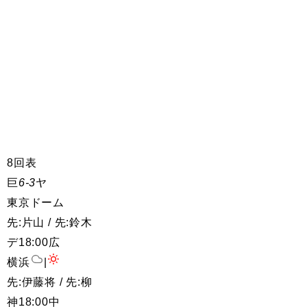
8回表
巨
6-3
ヤ
東京ドーム
先:片山 / 先:鈴木
デ
18:00
広
横浜
|
先:伊藤将 / 先:柳
神
18:00
中