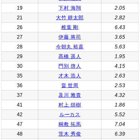
19
下村 海翔
2.05
21
大竹 耕太郎
2.82
26
椎葉 剛
6.43
27
伊藤 将司
3.65
28
今朝丸 裕喜
5.63
29
髙橋 遥人
1.95
30
門別 啓人
4.15
35
才木 浩人
2.63
36
畠 世周
2.53
37
及川 雅貴
4.32
41
村上 頌樹
1.86
42
ルーカス
5.52
47
桐敷 拓馬
7.04
48
茨木 秀俊
6.39