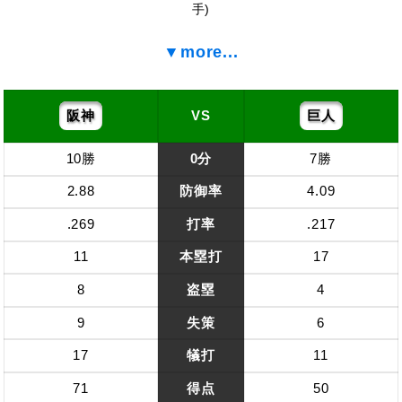
手)
▼more...
阪神
VS
巨人
10勝
0分
7勝
2.88
防御率
4.09
.269
打率
.217
11
本塁打
17
8
盗塁
4
9
失策
6
17
犠打
11
71
得点
50