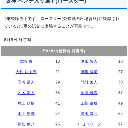
阪神 ベンチ入り選手(ロースター)
1軍登録選手です。ロースター(公式戦の出場資格)に登録され
ていると1軍の試合に出場することが可能です。
8月8日 終了時
Pitcher(登録名 背番号)
岩崎 優
13
伊原 陵人
18
大竹 耕太郎
21
伊藤 将司
27
髙橋 遥人
29
門別 啓人
30
才木 浩人
35
及川 雅貴
37
村上 頌樹
41
工藤 泰成
49
木下 里都
54
湯浅 京己
65
神宮 僚介
95
Ａ.セベリーノ
97