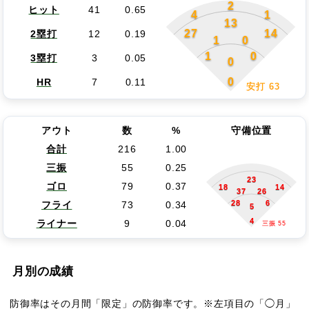
2
ヒット
41
0.65
4
1
13
27
14
2塁打
12
0.19
1
0
1
0
3塁打
3
0.05
0
0
HR
7
0.11
安打 63
アウト
数
%
守備位置
合計
216
1.00
三振
55
0.25
23
ゴロ
79
0.37
18
14
37
26
28
6
フライ
73
0.34
5
4
ライナー
9
0.04
三振 55
月別の成績
防御率はその月間「限定」の防御率です。※左項目の「◯月」