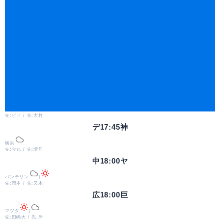
先:ビド / 先:大竹
デ
17:45
神
横浜
先:金丸 / 先:増居
中
18:00
ヤ
バンテリン
|
先:岡本 / 先:又木
広
18:00
巨
マツダ
|
先:田嶋大 / 先:岸