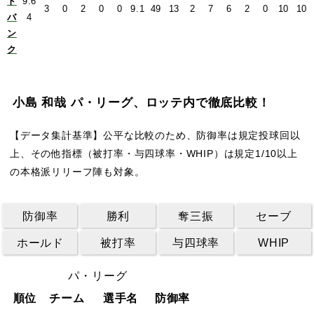
ト
9.6
3
0
2
0
0
9.1
49
13
2
7
6
2
0
10
10
バ
4
ン
ク
小島 和哉 パ・リーグ、ロッテ内で徹底比較！
【データ集計基準】公平な比較のため、防御率は規定投球回以
上、その他指標（被打率・与四球率・WHIP）は規定1/10以上
の本格派リリーフ陣も対象。
防御率
勝利
奪三振
セーブ
ホールド
被打率
与四球率
WHIP
パ・リーグ
順位
チーム
選手名
防御率