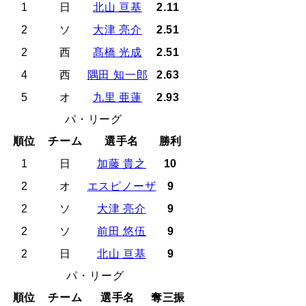
1
日
北山 亘基
2.11
2
ソ
大津 亮介
2.51
2
西
髙橋 光成
2.51
4
西
隅田 知一郎
2.63
5
オ
九里 亜蓮
2.93
パ・リーグ
順位
チーム
選手名
勝利
1
日
加藤 貴之
10
2
オ
エスピノーザ
9
2
ソ
大津 亮介
9
2
ソ
前田 悠伍
9
2
日
北山 亘基
9
パ・リーグ
順位
チーム
選手名
奪三振