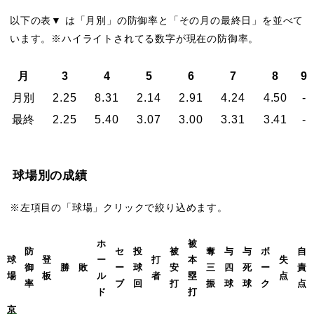
以下の表▼ は「月別」の防御率と「その月の最終日」を並べて
います。※ハイライトされてる数字が現在の防御率。
月
3
4
5
6
7
8
9
月別
2.25
8.31
2.14
2.91
4.24
4.50
-
最終
2.25
5.40
3.07
3.00
3.31
3.41
-
球場別の成績
※左項目の「球場」クリックで絞り込めます。
ホ
被
防
セ
投
被
奪
与
与
ボ
自
球
登
ー
打
本
失
御
勝
敗
ー
球
安
三
四
死
ー
責
場
板
ル
者
塁
点
率
ブ
回
打
振
球
球
ク
点
ド
打
京