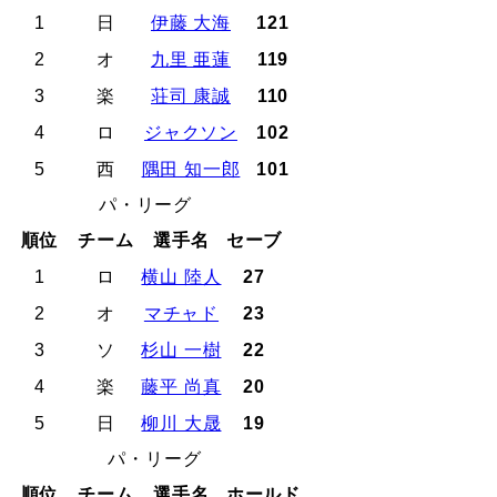
1
日
伊藤 大海
121
2
オ
九里 亜蓮
119
3
楽
荘司 康誠
110
4
ロ
ジャクソン
102
5
西
隅田 知一郎
101
パ・リーグ
順位
チーム
選手名
セーブ
1
ロ
横山 陸人
27
2
オ
マチャド
23
3
ソ
杉山 一樹
22
4
楽
藤平 尚真
20
5
日
柳川 大晟
19
パ・リーグ
順位
チーム
選手名
ホールド