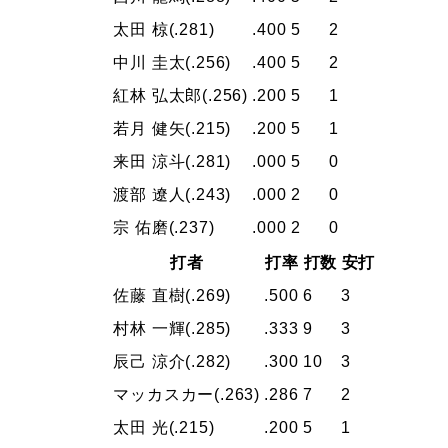
太田 椋
(.281)
.400
5
2
中川 圭太
(.256)
.400
5
2
紅林 弘太郎
(.256)
.200
5
1
若月 健矢
(.215)
.200
5
1
来田 涼斗
(.281)
.000
5
0
渡部 遼人
(.243)
.000
2
0
宗 佑磨
(.237)
.000
2
0
打者
打率
打数
安打
佐藤 直樹
(.269)
.500
6
3
村林 一輝
(.285)
.333
9
3
辰己 涼介
(.282)
.300
10
3
マッカスカー
(.263)
.286
7
2
太田 光
(.215)
.200
5
1