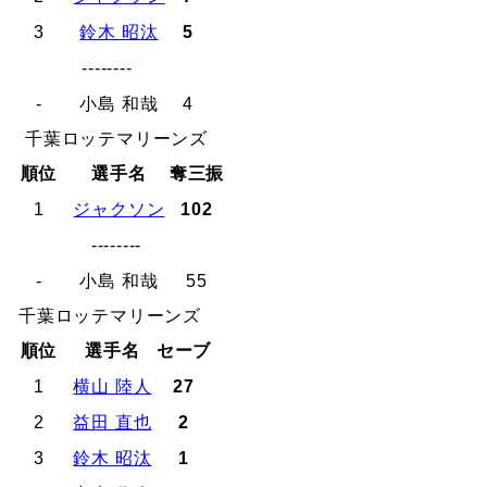
3
鈴木 昭汰
5
--------
-
小島 和哉
4
千葉ロッテマリーンズ
順位
選手名
奪三振
1
ジャクソン
102
--------
-
小島 和哉
55
千葉ロッテマリーンズ
順位
選手名
セーブ
1
横山 陸人
27
2
益田 直也
2
3
鈴木 昭汰
1