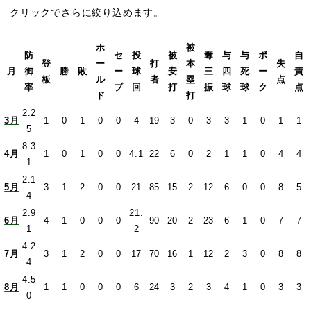
クリックでさらに絞り込めます。
ホ
被
防
セ
投
被
奪
与
与
ボ
自
登
ー
打
本
失
月
御
勝
敗
ー
球
安
三
四
死
ー
責
板
ル
者
塁
点
率
ブ
回
打
振
球
球
ク
点
ド
打
2.2
3月
1
0
1
0
0
4
19
3
0
3
3
1
0
1
1
5
8.3
4月
1
0
1
0
0
4.1
22
6
0
2
1
1
0
4
4
1
2.1
5月
3
1
2
0
0
21
85
15
2
12
6
0
0
8
5
4
2.9
21.
6月
4
1
0
0
0
90
20
2
23
6
1
0
7
7
1
2
4.2
7月
3
1
2
0
0
17
70
16
1
12
2
3
0
8
8
4
4.5
8月
1
1
0
0
0
6
24
3
2
3
4
1
0
3
3
0