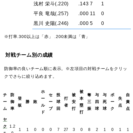
浅村 栄斗
(.220)
.143
7
1
平良 竜哉
(.257)
.000
11
0
黒川 史陽
(.246)
.000
5
0
※打率.300以上は「赤」 .200未満は「青」
対戦チーム別の成績
防御率の良いチーム順に表示。※左項目の対戦チームをクリッ
クでさらに絞り込めます。
ホ
被
チ
防
セ
投
被
奪
与
与
ボ
自
登
ー
打
本
失
ー
御
勝
敗
ー
球
安
三
四
死
ー
責
板
ル
者
塁
点
ム
率
ブ
回
打
振
球
球
ク
点
ド
打
ヤ
ク
1.2
1
1
0
0
0
7
27
3
0
8
2
1
0
1
1