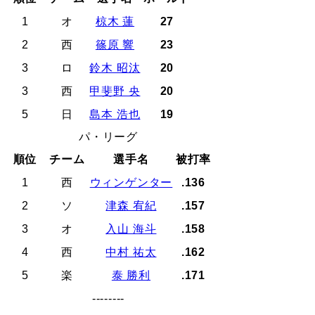
1
オ
椋木 蓮
27
2
西
篠原 響
23
3
ロ
鈴木 昭汰
20
3
西
甲斐野 央
20
5
日
島本 浩也
19
パ・リーグ
順位
チーム
選手名
被打率
1
西
ウィンゲンター
.136
2
ソ
津森 宥紀
.157
3
オ
入山 海斗
.158
4
西
中村 祐太
.162
5
楽
泰 勝利
.171
--------