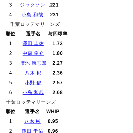
3
ジャクソン
.221
4
小島 和哉
.231
千葉ロッテマリーンズ
順位
選手名
与四球率
1
澤田 圭佑
1.72
2
中森 俊介
1.80
3
廣池 康志郎
2.27
4
八木 彬
2.36
5
小野 郁
2.57
6
小島 和哉
2.68
千葉ロッテマリーンズ
順位
選手名
WHIP
1
八木 彬
0.95
2
澤田 圭佑
0.96