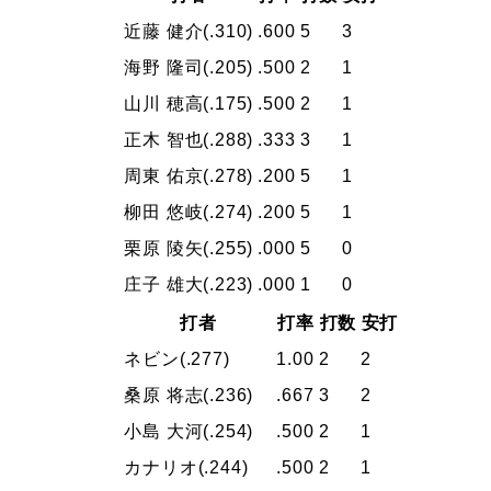
近藤 健介
(.310)
.600
5
3
海野 隆司
(.205)
.500
2
1
山川 穂高
(.175)
.500
2
1
正木 智也
(.288)
.333
3
1
周東 佑京
(.278)
.200
5
1
柳田 悠岐
(.274)
.200
5
1
栗原 陵矢
(.255)
.000
5
0
庄子 雄大
(.223)
.000
1
0
打者
打率
打数
安打
ネビン
(.277)
1.00
2
2
桑原 将志
(.236)
.667
3
2
小島 大河
(.254)
.500
2
1
カナリオ
(.244)
.500
2
1