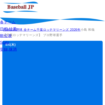
各チーム
日程,結果
日本プロ野球 全チーム
千葉ロッテマリーンズ 2026年
小島 和哉
【千葉ロッテマリーンズ】 プロ野球選手
順位表
Stats
8/6
(木)
登録,抹消