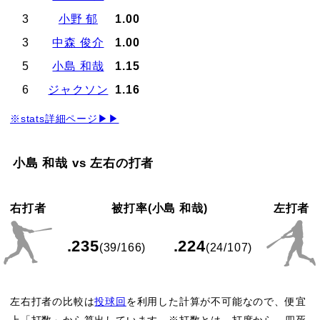
3
小野 郁
1.00
3
中森 俊介
1.00
5
小島 和哉
1.15
6
ジャクソン
1.16
※stats詳細ページ▶▶
小島 和哉 vs 左右の打者
右打者
被打率(小島 和哉)
左打者
.235
.224
(39/166)
(24/107)
左右打者の比較は
投球回
を利用した計算が不可能なので、便宜
上「打数」から算出しています。※打数とは、打席から、四死