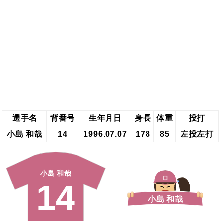
選手名
背番号
生年月日
身長
体重
投打
小島 和哉
14
1996.07.07
178
85
左投左打
小島 和哉
ロ
14
小島 和哉