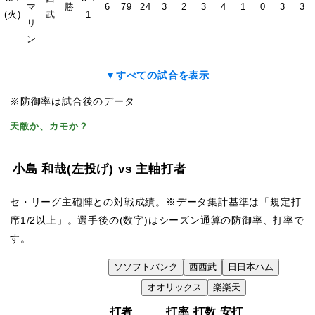
マ
勝
6
79
24
3
2
3
4
1
0
3
3
(火)
武
1
リ
ン
▼すべての試合を表示
※防御率は試合後のデータ
天敵か、カモか？
小島 和哉
(左投げ)
vs 主軸打者
セ・リーグ主砲陣との対戦成績。※データ集計基準は「規定打
席1/2以上」。選手後の(数字)はシーズン通算の防御率、打率で
す。
ソ
ソフトバンク
西
西武
日
日本ハム
VS
オ
オリックス
楽
楽天
打者
打率
打数
安打