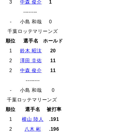
3
中森 俊介
1
--------
-
小島 和哉
0
千葉ロッテマリーンズ
順位
選手名
ホールド
1
鈴木 昭汰
20
2
澤田 圭佑
11
2
中森 俊介
11
--------
-
小島 和哉
0
千葉ロッテマリーンズ
順位
選手名
被打率
1
横山 陸人
.191
2
八木 彬
.196