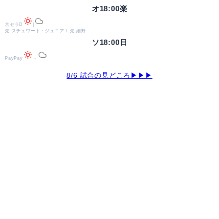
オ
18:00
楽
京セラD
|
先:スチュワート・ジュニア / 先:細野
ソ
18:00
日
PayPay
→
8/6 試合の見どころ▶▶▶