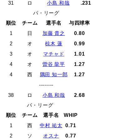
31
ロ
小島 和哉
.231
パ・リーグ
順位
チーム
選手名
与四球率
1
日
加藤 貴之
0.80
2
オ
椋木 蓮
0.99
3
オ
マチャド
1.01
4
オ
曽谷 龍平
1.27
4
西
隅田 知一郎
1.27
--------
38
ロ
小島 和哉
2.68
パ・リーグ
順位
チーム
選手名
WHIP
1
西
中村 祐太
0.71
2
ソ
オスナ
0.77