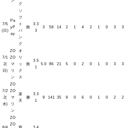
ン
ク
ソ
フ
Pa
7/5
ト
3.3
yP
敗
3
58
14
2
1
4
2
1
0
3
3
(日)
バ
3
ay
ン
ク
ZO
オ
7/1
ZO
リ
3.5
2(
マ
ッ
敗
5.0
86
21
5
0
2
0
1
0
3
3
1
日)
リ
ク
ン
ス
ZO
7/2
ZO
楽
3.3
2(
マ
勝
9
141
35
9
0
6
0
1
0
2
2
天
1
水)
リ
ン
ZO
ZO
8/4
西
3.4