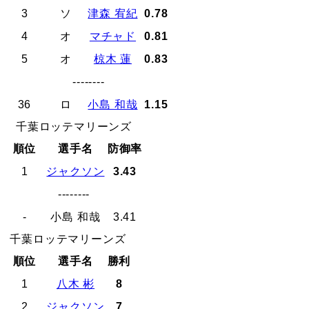
3
ソ
津森 宥紀
0.78
4
オ
マチャド
0.81
5
オ
椋木 蓮
0.83
--------
36
ロ
小島 和哉
1.15
千葉ロッテマリーンズ
順位
選手名
防御率
1
ジャクソン
3.43
--------
-
小島 和哉
3.41
千葉ロッテマリーンズ
順位
選手名
勝利
1
八木 彬
8
2
ジャクソン
7