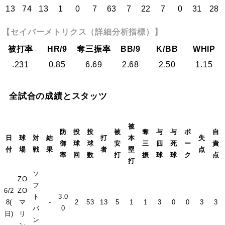
13
74
13
1
0
7
63
7
22
7
0
31
28
【セイバーメトリクス（詳細分析指標）】
被打率
HR/9
奪三振率
BB/9
K/BB
WHIP
.231
0.85
6.69
2.68
2.50
1.15
全試合の成績とスタッツ
被
防
投
投
被
奪
与
与
ボ
自
日
球
対
結
打
本
失
御
球
球
安
三
四
死
ー
責
付
場
戦
果
者
塁
点
率
回
数
打
振
球
球
ク
点
打
ソ
ZO
フ
6/2
ZO
ト
3.0
8(
マ
-
2
53
13
5
1
1
3
0
0
3
3
バ
0
日)
リ
ン