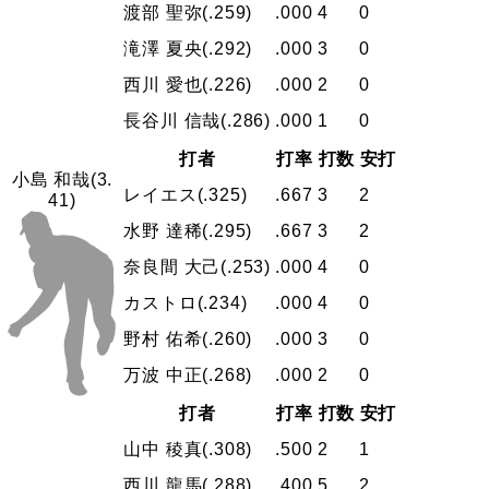
渡部 聖弥
(.259)
.000
4
0
滝澤 夏央
(.292)
.000
3
0
西川 愛也
(.226)
.000
2
0
長谷川 信哉
(.286)
.000
1
0
打者
打率
打数
安打
小島 和哉
(3.
レイエス
(.325)
.667
3
2
41)
水野 達稀
(.295)
.667
3
2
奈良間 大己
(.253)
.000
4
0
カストロ
(.234)
.000
4
0
野村 佑希
(.260)
.000
3
0
万波 中正
(.268)
.000
2
0
打者
打率
打数
安打
山中 稜真
(.308)
.500
2
1
西川 龍馬
(.288)
.400
5
2