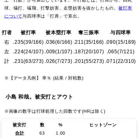
球、犠打、犠飛、打撃妨害、走塁妨害を抜かしたもの。
被打率
について
与四球率は「打席」で算出。
打者
被打率
被本塁打率
奪三振率
与四球率
右
.235
(39/166)
.036
(6/166)
.211
(35/166)
.090
(15/189)
左
.224
(24/107)
.009
(1/107)
.187
(20/107)
.065
(7/121)
計
.231
(63/273)
.026
(7/273)
.201
(55/273)
.071
(22/310)
※【データ凡例】 率％ (結果 / 対戦数)
小島 和哉。被安打とアウト
※画像の数字は打球処理した回数です(HRは除く)
被安打
数
%
ヒットゾーン
合計
63
1.00