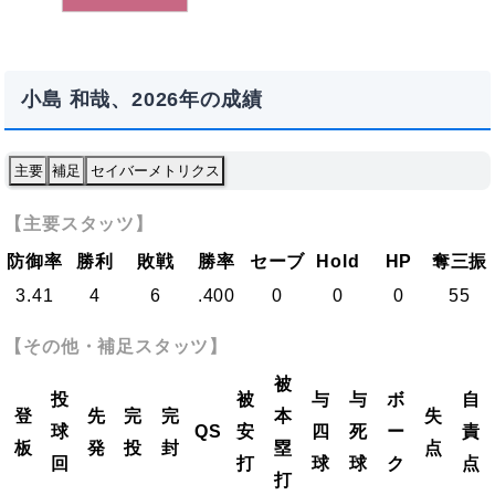
小島 和哉、2026年の成績
主要
補足
セイバーメトリクス
【主要スタッツ】
防御率
勝利
敗戦
勝率
セーブ
Hold
HP
奪三振
3.41
4
6
.400
0
0
0
55
【その他・補足スタッツ】
被
投
被
与
与
ボ
自
登
先
完
完
本
失
球
QS
安
四
死
ー
責
板
発
投
封
塁
点
回
打
球
球
ク
点
打