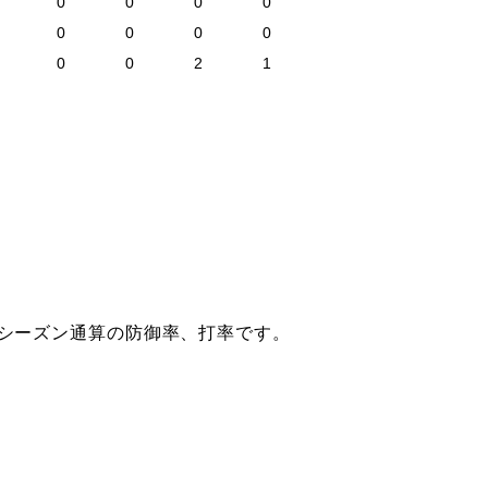
0
0
0
0
0
0
0
0
0
0
2
1
はシーズン通算の防御率、打率です。