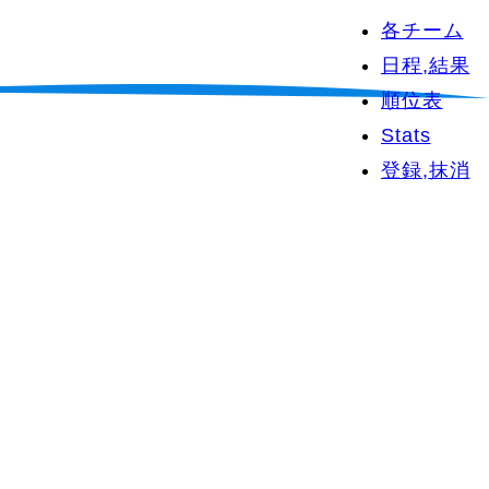
各チーム
日程,結果
順位表
Stats
登録,抹消