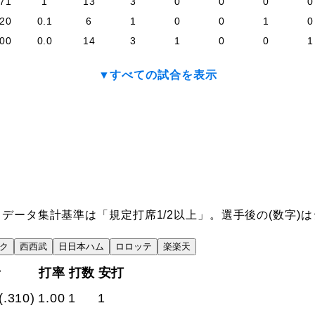
.71
1
13
3
0
0
0
0
.20
0.1
6
1
0
0
1
0
.00
0.0
14
3
1
0
0
1
▼すべての試合を表示
データ集計基準は「規定打席1/2以上」。選手後の(数字)
ク
西
西武
日
日本ハム
ロ
ロッテ
楽
楽天
者
打率
打数
安打
(.310)
1.00
1
1