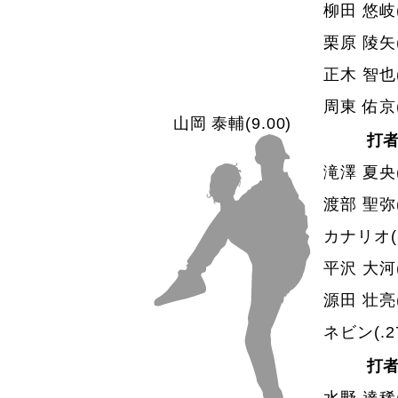
柳田 悠岐
栗原 陵矢
正木 智也
周東 佑京
山岡 泰輔
(9.00)
打
滝澤 夏央
渡部 聖弥
カナリオ
平沢 大河
源田 壮亮
ネビン
(.2
打