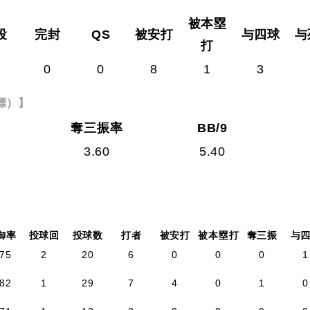
被本塁
投
完封
QS
被安打
与四球
与
打
0
0
8
1
3
標）】
奪三振率
BB/9
3.60
5.40
御率
投球回
投球数
打者
被安打
被本塁打
奪三振
与
.75
2
20
6
0
0
0
1
.82
1
29
7
4
0
1
0