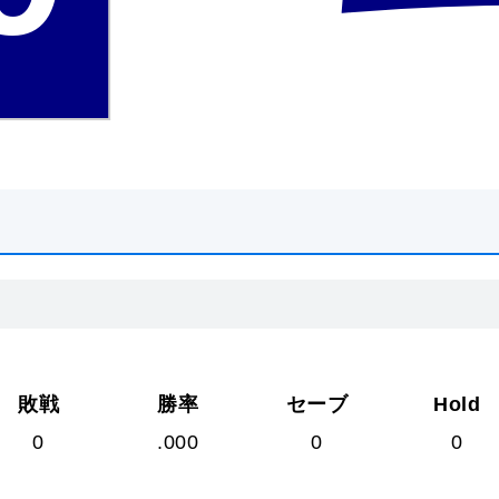
敗戦
勝率
セーブ
Hold
0
.000
0
0