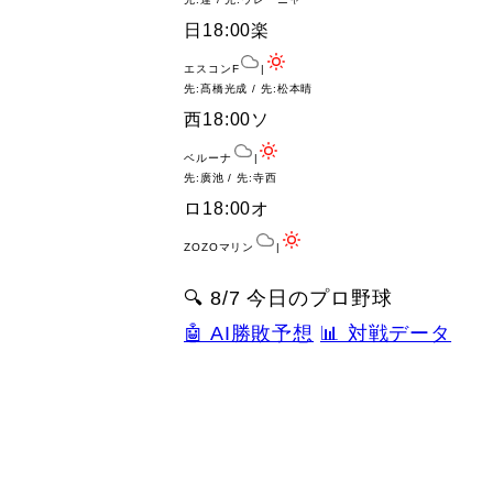
日
18:00
楽
エスコンF
|
先:髙橋光成 / 先:松本晴
西
18:00
ソ
ベルーナ
|
先:廣池 / 先:寺西
ロ
18:00
オ
ZOZOマリン
|
🔍 8/7 今日のプロ野球
🤖 AI勝敗予想
📊 対戦データ