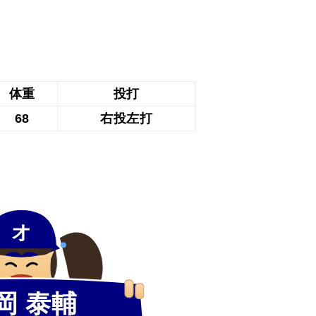
体重
投打
68
右投左打
オ
岡 泰輔