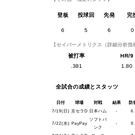
登板
投球回
先発
完
6
5
6
0
【セイバーメトリクス（詳細分析指
被打率
HR/9
.381
1.80
全試合の成績とスタッツ
日付
球場
対戦
結果
防
7/19(日)
京セラD
日本ハム
-
6
ソフトバ
7/22(水)
PayPay
-
9
ンク