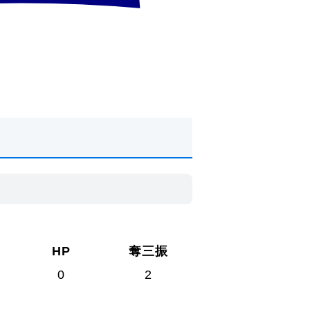
HP
奪三振
0
2