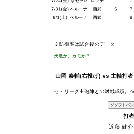
7/24(金)
京セラD
ロッテ
-
7
7/31(金)
ベルーナ
西武
S
7
8/1(土)
ベルーナ
西武
-
9
※防御率は試合後のデータ
天敵か、カモか？
山岡 泰輔
(右投げ)
vs 主軸打者
セ・リーグ主砲陣との対戦成績。※
VS
ソ
ソフトバン
打
近藤 健介