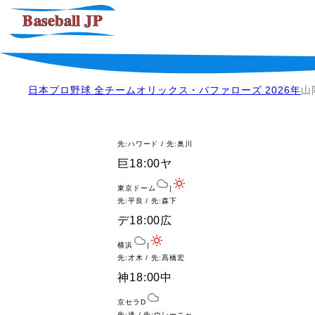
日本プロ野球 全チーム
オリックス・バファローズ 2026年
山
先:ハワード / 先:奥川
巨
18:00
ヤ
東京ドーム
|
先:平良 / 先:森下
デ
18:00
広
横浜
|
先:才木 / 先:髙橋宏
神
18:00
中
京セラD
先:達 / 先:ウレーニャ