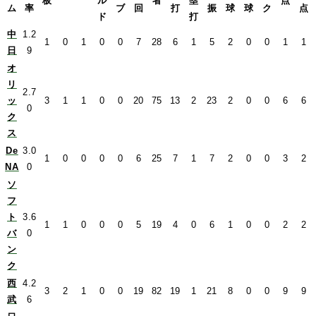
板
ル
者
塁
点
ム
率
ブ
回
打
振
球
球
ク
点
ド
打
中
1.2
1
0
1
0
0
7
28
6
1
5
2
0
0
1
1
日
9
オ
リ
2.7
ッ
3
1
1
0
0
20
75
13
2
23
2
0
0
6
6
0
ク
ス
De
3.0
1
0
0
0
0
6
25
7
1
7
2
0
0
3
2
NA
0
ソ
フ
ト
3.6
1
1
0
0
0
5
19
4
0
6
1
0
0
2
2
バ
0
ン
ク
西
4.2
3
2
1
0
0
19
82
19
1
21
8
0
0
9
9
武
6