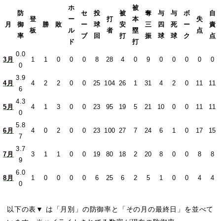
ホ
被
防
セ
投
被
奪
与
与
ボ
自
登
ー
打
本
失
月
御
勝
敗
ー
球
安
三
四
死
ー
責
板
ル
者
塁
点
率
ブ
回
打
振
球
球
ク
点
ド
打
0.0
3月
1
1
0
0
0
8
28
4
0
9
0
0
0
0
0
0
3.9
4月
4
2
2
0
0
25
104
26
1
31
4
2
0
11
11
6
4.3
5月
4
1
3
0
0
23
95
19
5
21
10
0
0
11
11
0
5.8
6月
4
0
2
0
0
23
100
27
7
24
6
1
0
17
15
7
3.7
7月
3
1
1
0
0
19
80
18
2
20
8
0
0
8
8
9
6.0
8月
1
0
0
0
0
6
25
6
2
5
1
0
0
4
4
0
以下の表▼ は「月別」の防御率と「その月の最終日」を並べて