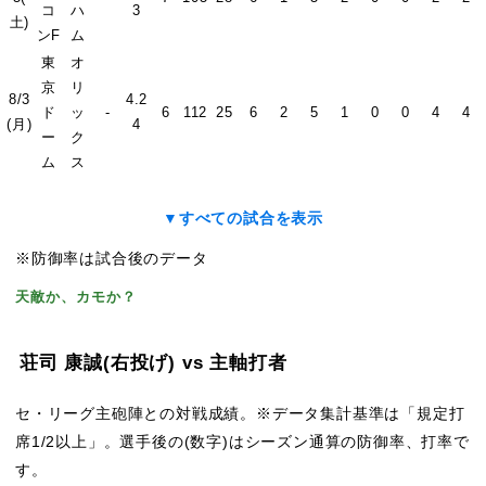
コ
ハ
3
土)
ンF
ム
東
オ
京
リ
8/3
4.2
ド
ッ
-
6
112
25
6
2
5
1
0
0
4
4
(月)
4
ー
ク
ム
ス
▼すべての試合を表示
※防御率は試合後のデータ
天敵か、カモか？
荘司 康誠
(右投げ)
vs 主軸打者
セ・リーグ主砲陣との対戦成績。※データ集計基準は「規定打
席1/2以上」。選手後の(数字)はシーズン通算の防御率、打率で
す。