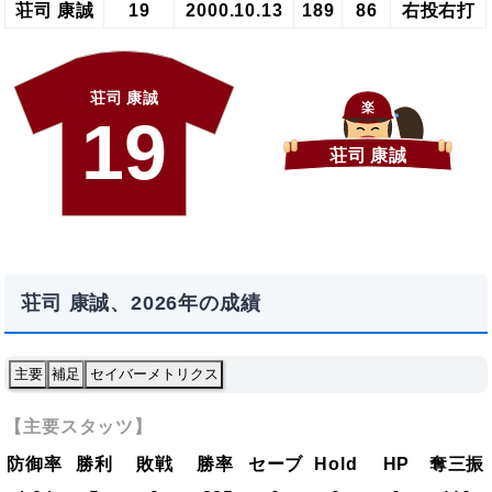
荘司 康誠
19
2000.10.13
189
86
右投右打
荘司 康誠
楽
19
荘司 康誠
荘司 康誠、2026年の成績
主要
補足
セイバーメトリクス
【主要スタッツ】
防御率
勝利
敗戦
勝率
セーブ
Hold
HP
奪三振