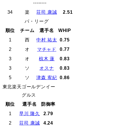
--------
34
楽
荘司 康誠
2.51
パ・リーグ
順位
チーム
選手名
WHIP
1
西
中村 祐太
0.75
2
オ
マチャド
0.77
3
オ
椋木 蓮
0.83
3
ソ
オスナ
0.83
5
ソ
津森 宥紀
0.86
東北楽天ゴールデンイー
グルス
順位
選手名
防御率
1
早川 隆久
2.79
2
荘司 康誠
4.24