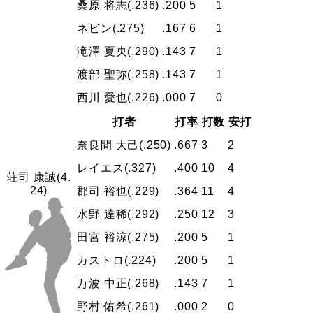
桑原 将志
(.236)
.200
5
1
ネビン
(.275)
.167
6
1
滝澤 夏央
(.290)
.143
7
1
渡部 聖弥
(.258)
.143
7
1
西川 愛也
(.226)
.000
7
0
打者
打率
打数
安打
奈良間 大己
(.250)
.667
3
2
レイエス
(.327)
.400
10
4
荘司 康誠
(4.
24)
郡司 裕也
(.229)
.364
11
4
水野 達稀
(.292)
.250
12
3
田宮 裕涼
(.275)
.200
5
1
カストロ
(.224)
.200
5
1
万波 中正
(.268)
.143
7
1
野村 佑希
(.261)
.000
2
0