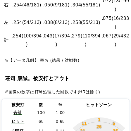
.072
(13/199
右
.254
(46/181)
.050
(9/181)
.304
(55/181)
)
.075
(16/233
左
.254
(54/213)
.038
(8/213)
.258
(55/213)
)
.254
(100/394
.043
(17/394
.279
(110/394
.067
(29/432
計
)
)
)
)
※【データ凡例】 率％ (結果 / 対戦数)
荘司 康誠。被安打とアウト
※画像の数字は打球処理した回数です(HRは除く)
被安打
数
%
ヒットゾーン
合計
100
1.00
1
ヒット
68
0.68
11
5
26
21
25