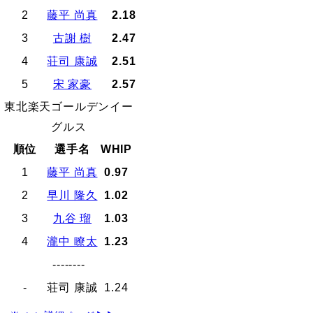
2
藤平 尚真
2.18
3
古謝 樹
2.47
4
荘司 康誠
2.51
5
宋 家豪
2.57
東北楽天ゴールデンイー
グルス
順位
選手名
WHIP
1
藤平 尚真
0.97
2
早川 隆久
1.02
3
九谷 瑠
1.03
4
瀧中 瞭太
1.23
--------
-
荘司 康誠
1.24