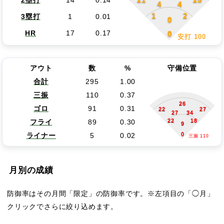
2塁打
14
0.14
4
4
1
2
3塁打
1
0.01
0
0
HR
17
0.17
安打 100
アウト
数
%
守備位置
合計
295
1.00
三振
110
0.37
26
ゴロ
91
0.31
22
27
27
34
22
18
フライ
89
0.30
9
0
ライナー
5
0.02
三振 110
月別の成績
防御率はその月間「限定」の防御率です。※左項目の「◯月」
クリックでさらに絞り込めます。