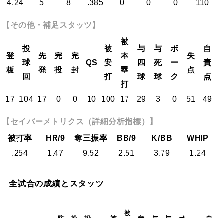
4.24
5
8
.385
0
0
0
110
【その他・補足スタッツ】
被
投
被
与
与
ボ
自
登
先
完
完
本
失
球
QS
安
四
死
ー
責
板
発
投
封
塁
点
回
打
球
球
ク
点
打
17
104
17
0
0
10
100
17
29
3
0
51
49
【セイバーメトリクス（詳細分析指標）】
被打率
HR/9
奪三振率
BB/9
K/BB
WHIP
.254
1.47
9.52
2.51
3.79
1.24
全試合の成績とスタッツ
被