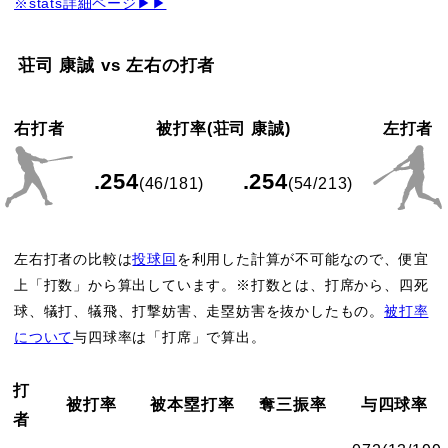
※stats詳細ページ▶▶
荘司 康誠 vs 左右の打者
右打者
被打率(荘司 康誠)
左打者
.254
.254
(46/181)
(54/213)
左右打者の比較は
投球回
を利用した計算が不可能なので、便宜
上「打数」から算出しています。※打数とは、打席から、四死
球、犠打、犠飛、打撃妨害、走塁妨害を抜かしたもの。
被打率
について
与四球率は「打席」で算出。
打
被打率
被本塁打率
奪三振率
与四球率
者