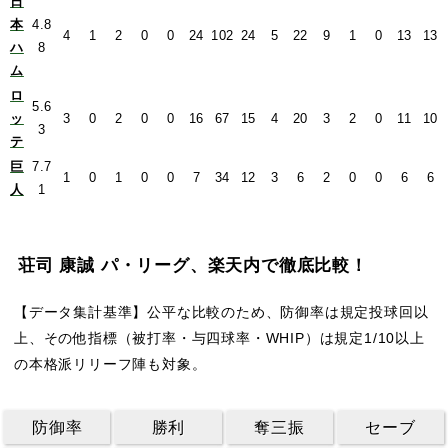
日
本
4.8
4
1
2
0
0
24
102
24
5
22
9
1
0
13
13
ハ
8
ム
ロ
5.6
ッ
3
0
2
0
0
16
67
15
4
20
3
2
0
11
10
3
テ
巨
7.7
1
0
1
0
0
7
34
12
3
6
2
0
0
6
6
人
1
荘司 康誠 パ・リーグ、楽天内で徹底比較！
【データ集計基準】公平な比較のため、防御率は規定投球回以
上、その他指標（被打率・与四球率・WHIP）は規定1/10以上
の本格派リリーフ陣も対象。
防御率
勝利
奪三振
セーブ