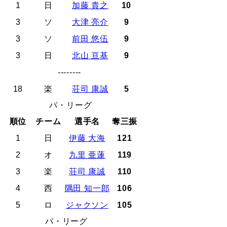
1
日
加藤 貴之
10
3
ソ
大津 亮介
9
3
ソ
前田 悠伍
9
3
日
北山 亘基
9
--------
18
楽
荘司 康誠
5
パ・リーグ
順位
チーム
選手名
奪三振
1
日
伊藤 大海
121
2
オ
九里 亜蓮
119
3
楽
荘司 康誠
110
4
西
隅田 知一郎
106
5
ロ
ジャクソン
105
パ・リーグ