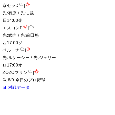
京セラD
|
先:有原 / 先:古謝
日
14:00
楽
エスコンF
|
先:武内 / 先:前田悠
西
17:00
ソ
ベルーナ
|
先:ルケーシー / 先:ジェリー
ロ
17:00
オ
ZOZOマリン
|
🔍 8/9 今日のプロ野球
📊 对戦データ