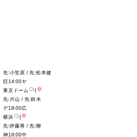
先:小笠原 / 先:松本健
巨
14:00
ヤ
東京ドーム
|
先:片山 / 先:鈴木
デ
18:00
広
横浜
|
先:伊藤将 / 先:柳
神
18:00
中