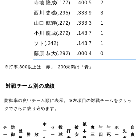
寺地 隆成
(.177)
.400
5
2
西川 史礁
(.295)
.333
9
3
山口 航輝
(.272)
.333
3
1
小川 龍成
(.272)
.143
7
1
ソト
(.242)
.143
7
1
藤原 恭大
(.292)
.000
4
0
※打率.300以上は「赤」 .200未満は「青」
対戦チーム別の成績
防御率の良いチーム順に表示。※左項目の対戦チームをクリッ
クでさらに絞り込めます。
ホ
被
チ
防
セ
投
被
奪
与
与
ボ
自
登
ー
打
本
失
ー
御
勝
敗
ー
球
安
三
四
死
ー
責