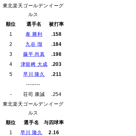
東北楽天ゴールデンイーグ
ルス
順位
選手名
被打率
1
泰 勝利
.158
2
九谷 瑠
.184
3
藤平 尚真
.198
4
津留﨑 大成
.203
5
早川 隆久
.211
--------
-
荘司 康誠
.254
東北楽天ゴールデンイーグ
ルス
順位
選手名
与四球率
1
早川 隆久
2.16