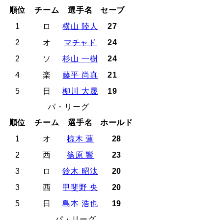
順位
チーム
選手名
セーブ
1
ロ
横山 陸人
27
2
オ
マチャド
24
2
ソ
杉山 一樹
24
4
楽
藤平 尚真
21
5
日
柳川 大晟
19
パ・リーグ
順位
チーム
選手名
ホールド
1
オ
椋木 蓮
28
2
西
篠原 響
23
3
ロ
鈴木 昭汰
20
3
西
甲斐野 央
20
5
日
島本 浩也
19
パ・リーグ