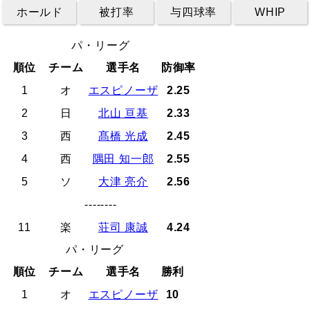
ホールド
被打率
与四球率
WHIP
パ・リーグ
順位
チーム
選手名
防御率
1
オ
エスピノーザ
2.25
2
日
北山 亘基
2.33
3
西
髙橋 光成
2.45
4
西
隅田 知一郎
2.55
5
ソ
大津 亮介
2.56
--------
11
楽
荘司 康誠
4.24
パ・リーグ
順位
チーム
選手名
勝利
1
オ
エスピノーザ
10