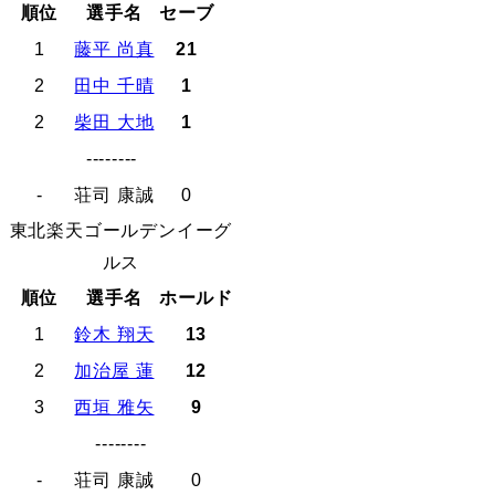
順位
選手名
セーブ
1
藤平 尚真
21
2
田中 千晴
1
2
柴田 大地
1
--------
-
荘司 康誠
0
東北楽天ゴールデンイーグ
ルス
順位
選手名
ホールド
1
鈴木 翔天
13
2
加治屋 蓮
12
3
西垣 雅矢
9
--------
-
荘司 康誠
0