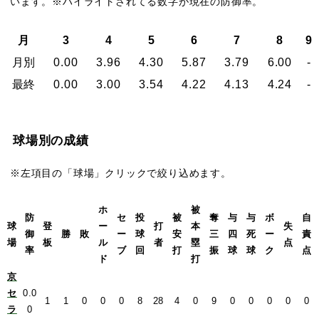
います。※ハイライトされてる数字が現在の防御率。
月
3
4
5
6
7
8
9
月別
0.00
3.96
4.30
5.87
3.79
6.00
-
最終
0.00
3.00
3.54
4.22
4.13
4.24
-
球場別の成績
※左項目の「球場」クリックで絞り込めます。
ホ
被
防
セ
投
被
奪
与
与
ボ
自
球
登
ー
打
本
失
御
勝
敗
ー
球
安
三
四
死
ー
責
場
板
ル
者
塁
点
率
ブ
回
打
振
球
球
ク
点
ド
打
京
セ
0.0
1
1
0
0
0
8
28
4
0
9
0
0
0
0
0
ラ
0