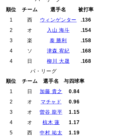
順位
チーム
選手名
被打率
1
西
ウィンゲンター
.136
2
オ
入山 海斗
.154
3
楽
泰 勝利
.158
4
ソ
津森 宥紀
.168
4
日
柳川 大晟
.168
パ・リーグ
順位
チーム
選手名
与四球率
1
日
加藤 貴之
0.84
2
オ
マチャド
0.96
3
オ
曽谷 龍平
1.15
4
オ
椋木 蓮
1.17
5
西
中村 祐太
1.19