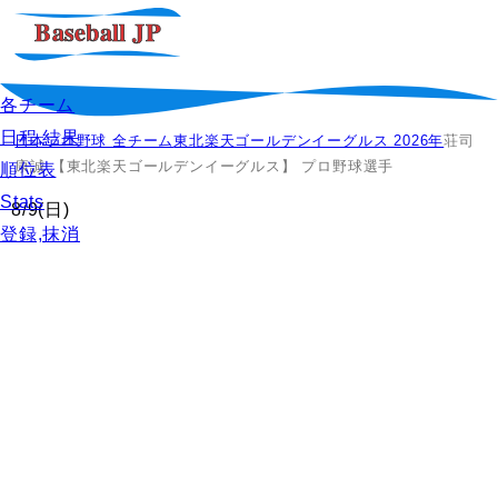
各チーム
日程,結果
日本プロ野球 全チーム
東北楽天ゴールデンイーグルス 2026年
荘司
康誠 【東北楽天ゴールデンイーグルス】 プロ野球選手
順位表
Stats
8/9
(日)
登録,抹消