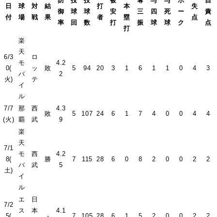
防
投
投
被
奪
与
与
ボ
自
日
球
対
結
打
本
失
御
球
球
安
三
四
死
ー
責
付
場
戦
果
者
塁
点
率
回
数
打
振
球
球
ク
点
打
楽
天
6/3
ロ
モ
4.2
0(
ッ
敗
5
94
20
3
1
6
1
1
0
4
3
バ
2
火)
テ
イ
ル
7/7
那
西
4.3
敗
5
107
24
6
1
7
4
0
0
4
4
(火)
覇
武
9
楽
天
7/1
モ
西
4.2
8(
勝
7
115
28
6
0
8
2
0
0
2
2
バ
武
5
土)
イ
ル
エ
日
7/2
ス
本
4.1
5(
-
7
105
28
6
1
5
2
0
0
2
2