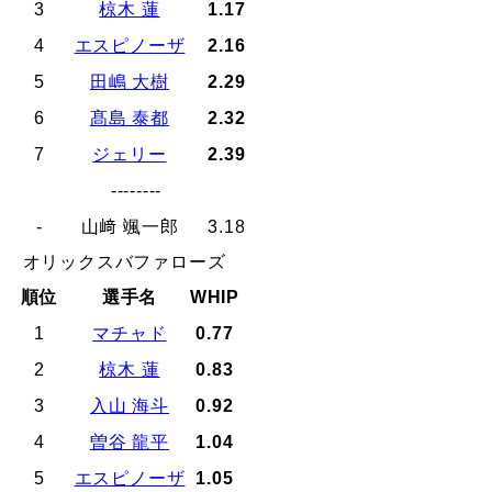
3
椋木 蓮
1.17
4
エスピノーザ
2.16
5
田嶋 大樹
2.29
6
髙島 泰都
2.32
7
ジェリー
2.39
--------
-
山﨑 颯一郎
3.18
オリックスバファローズ
順位
選手名
WHIP
1
マチャド
0.77
2
椋木 蓮
0.83
3
入山 海斗
0.92
4
曽谷 龍平
1.04
5
エスピノーザ
1.05