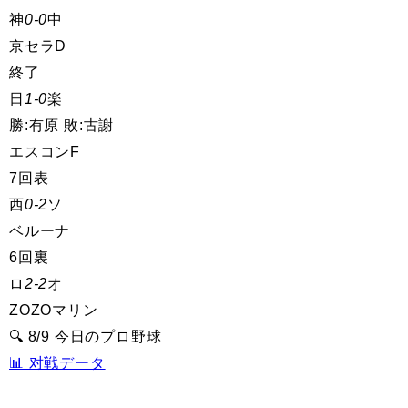
神
0-0
中
京セラD
終了
日
1-0
楽
勝:有原 敗:古謝
エスコンF
7回表
西
0-2
ソ
ベルーナ
6回裏
ロ
2-2
オ
ZOZOマリン
🔍 8/9 今日のプロ野球
📊 对戦データ