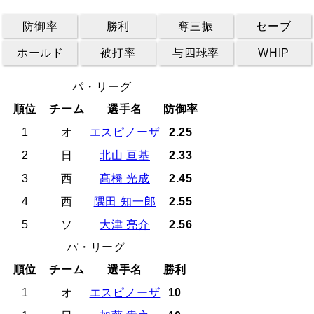
防御率
勝利
奪三振
セーブ
ホールド
被打率
与四球率
WHIP
パ・リーグ
順位
チーム
選手名
防御率
1
オ
エスピノーザ
2.25
2
日
北山 亘基
2.33
3
西
髙橋 光成
2.45
4
西
隅田 知一郎
2.55
5
ソ
大津 亮介
2.56
パ・リーグ
順位
チーム
選手名
勝利
1
オ
エスピノーザ
10