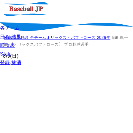
各チーム
日程,結果
日本プロ野球 全チーム
オリックス・バファローズ 2026年
山﨑 颯一
郎 【オリックスバファローズ】 プロ野球選手
順位表
Stats
8/9
(日)
登録,抹消