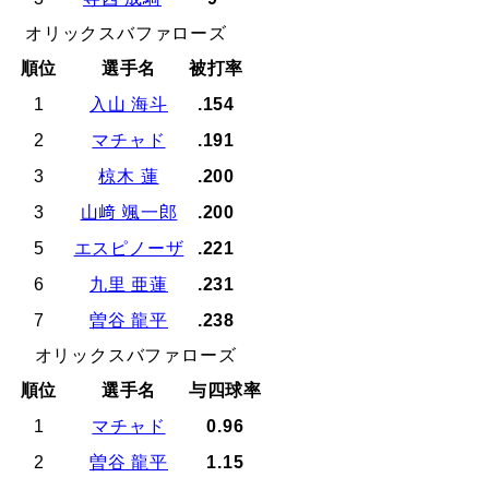
オリックスバファローズ
順位
選手名
被打率
1
入山 海斗
.154
2
マチャド
.191
3
椋木 蓮
.200
3
山﨑 颯一郎
.200
5
エスピノーザ
.221
6
九里 亜蓮
.231
7
曽谷 龍平
.238
オリックスバファローズ
順位
選手名
与四球率
1
マチャド
0.96
2
曽谷 龍平
1.15