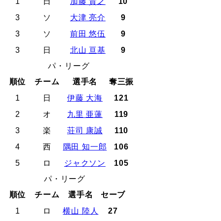
1
日
加藤 貴之
10
3
ソ
大津 亮介
9
3
ソ
前田 悠伍
9
3
日
北山 亘基
9
パ・リーグ
順位
チーム
選手名
奪三振
1
日
伊藤 大海
121
2
オ
九里 亜蓮
119
3
楽
荘司 康誠
110
4
西
隅田 知一郎
106
5
ロ
ジャクソン
105
パ・リーグ
順位
チーム
選手名
セーブ
1
ロ
横山 陸人
27