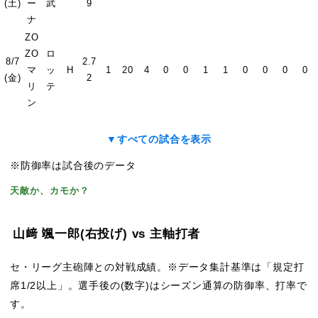
(土)
ー
武
9
ナ
ZO
ZO
ロ
8/7
2.7
マ
ッ
H
1
20
4
0
0
1
1
0
0
0
0
(金)
2
リ
テ
ン
▼すべての試合を表示
※防御率は試合後のデータ
天敵か、カモか？
山﨑 颯一郎
(右投げ)
vs 主軸打者
セ・リーグ主砲陣との対戦成績。※データ集計基準は「規定打
席1/2以上」。選手後の(数字)はシーズン通算の防御率、打率で
す。