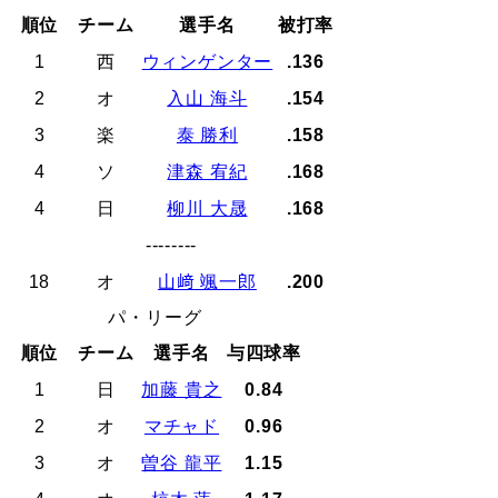
順位
チーム
選手名
被打率
1
西
ウィンゲンター
.136
2
オ
入山 海斗
.154
3
楽
泰 勝利
.158
4
ソ
津森 宥紀
.168
4
日
柳川 大晟
.168
--------
18
オ
山﨑 颯一郎
.200
パ・リーグ
順位
チーム
選手名
与四球率
1
日
加藤 貴之
0.84
2
オ
マチャド
0.96
3
オ
曽谷 龍平
1.15