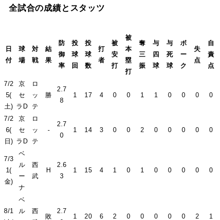
全試合の成績とスタッツ
被
防
投
投
被
奪
与
与
ボ
自
日
球
対
結
打
本
失
御
球
球
安
三
四
死
ー
責
付
場
戦
果
者
塁
点
率
回
数
打
振
球
球
ク
点
打
7/2
京
ロ
2.7
5(
セ
ッ
勝
1
17
4
0
0
1
1
0
0
0
0
8
土)
ラD
テ
7/2
京
ロ
2.7
6(
セ
ッ
-
1
14
3
0
0
2
0
0
0
0
0
0
日)
ラD
テ
ベ
7/3
ル
西
2.6
1(
H
1
15
4
1
0
1
0
0
0
0
0
ー
武
3
金)
ナ
ベ
8/1
ル
西
2.7
敗
1
20
6
2
0
0
0
0
0
2
1