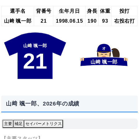
選手名
背番号
生年月日
身長
体重
投打
山﨑 颯一郎
21
1998.06.15
190
93
右投右打
山﨑 颯一郎
オ
21
山﨑 颯一郎
山﨑 颯一郎、2026年の成績
主要
補足
セイバーメトリクス
【主要スタッツ】