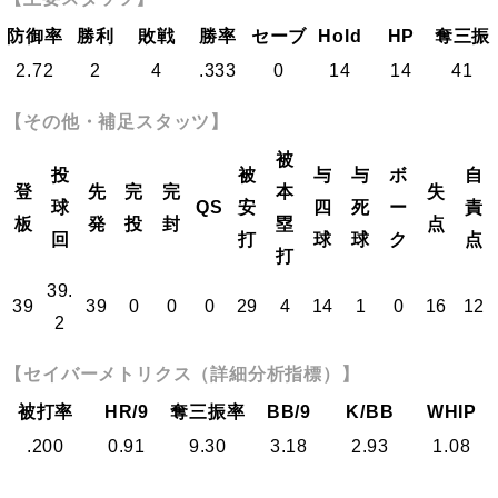
防御率
勝利
敗戦
勝率
セーブ
Hold
HP
奪三振
2.72
2
4
.333
0
14
14
41
【その他・補足スタッツ】
被
投
被
与
与
ボ
自
登
先
完
完
本
失
球
QS
安
四
死
ー
責
板
発
投
封
塁
点
回
打
球
球
ク
点
打
39.
39
39
0
0
0
29
4
14
1
0
16
12
2
【セイバーメトリクス（詳細分析指標）】
被打率
HR/9
奪三振率
BB/9
K/BB
WHIP
.200
0.91
9.30
3.18
2.93
1.08