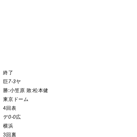
終了
巨
7-3
ヤ
勝:小笠原 敗:松本健
東京ドーム
4回表
デ
0-0
広
横浜
3回裏