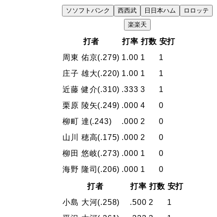
ソ
ソフトバンク
西
西武
日
日本ハム
ロ
ロッテ
VS
楽
楽天
打者
打率
打数
安打
周東 佑京
(.279)
1.00
1
1
庄子 雄大
(.220)
1.00
1
1
近藤 健介
(.310)
.333
3
1
栗原 陵矢
(.249)
.000
4
0
柳町 達
(.243)
.000
2
0
山川 穂高
(.175)
.000
2
0
柳田 悠岐
(.273)
.000
1
0
海野 隆司
(.206)
.000
1
0
打者
打率
打数
安打
小島 大河
(.258)
.500
2
1