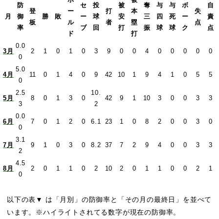
防
セ
投
被
奪
与
与
ボ
自
登
ー
打
本
失
月
御
勝
敗
ー
球
安
三
四
死
ー
責
板
ル
者
塁
点
率
ブ
回
打
振
球
球
ク
点
ド
打
0.0
3月
2
1
0
1
0
3
9
0
0
4
0
0
0
0
0
0
5.0
4月
11
0
1
4
0
9
42
10
1
9
4
1
0
5
5
0
2.5
10.
5月
8
0
1
3
0
42
9
1
10
3
0
0
3
3
3
2
0.0
6月
7
0
1
2
0
6.1
23
1
0
8
2
0
0
3
0
0
3.1
7月
9
1
0
3
0
8.2
37
7
2
9
4
0
0
3
3
2
4.5
8月
2
0
1
1
0
2
10
2
0
1
1
0
0
2
1
0
以下の表▼ は「月別」の防御率と「その月の最終日」を並べて
います。※ハイライトされてる数字が現在の防御率。