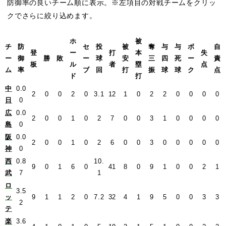
防御率の良いチーム順に表示。※左項目の対戦チームをクリッ
クでさらに絞り込めます。
ホ
被
チ
防
セ
投
被
奪
与
与
ボ
自
登
ー
打
本
失
ー
御
勝
敗
ー
球
安
三
四
死
ー
責
板
ル
者
塁
点
ム
率
ブ
回
打
振
球
球
ク
点
ド
打
中
0.0
2
0
0
2
0
3.1
12
1
0
2
2
0
0
0
0
日
0
広
0.0
2
0
0
1
0
2
7
0
0
3
1
0
0
0
0
島
0
阪
0.0
2
0
0
1
0
2
6
0
0
3
0
0
0
0
0
神
0
西
0.8
10.
9
0
1
6
0
41
8
0
9
1
0
0
2
1
武
7
1
ロ
3.5
ッ
9
1
1
2
0
7.2
32
4
1
9
5
0
0
3
3
2
テ
楽
3.6