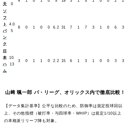
4
1
0
1
0
5
19
3
1
5
1
0
0
2
2
天
0
ソ
フ
ト
4.0
8
0
1
0
0
6.2
31
7
1
7
3
1
0
6
3
バ
5
ン
ク
日
本
10.
3
0
1
1
0
2.2
15
6
1
3
1
0
0
3
3
ハ
13
ム
山﨑 颯一郎 パ・リーグ、オリックス内で徹底比較！
【データ集計基準】公平な比較のため、防御率は規定投球回以
上、その他指標（被打率・与四球率・WHIP）は規定1/10以上
の本格派リリーフ陣も対象。