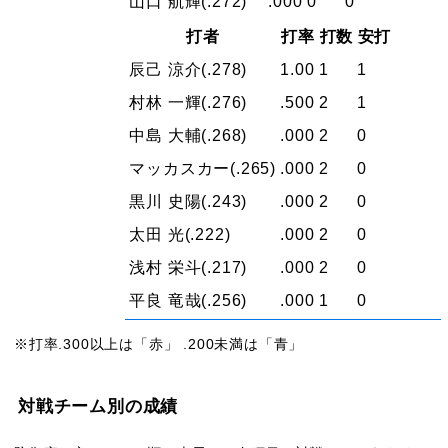
山口 航輝
(.272)
.000
0
0
打者
打率
打数
安打
辰己 涼介
(.278)
1.00
1
1
村林 一輝
(.276)
.500
2
1
中島 大輔
(.268)
.000
2
0
マッカスカー
(.265)
.000
2
0
黒川 史陽
(.243)
.000
2
0
太田 光
(.222)
.000
2
0
浅村 栄斗
(.217)
.000
2
0
平良 竜哉
(.256)
.000
1
0
※打率.300以上は「赤」 .200未満は「青」
対戦チーム別の成績