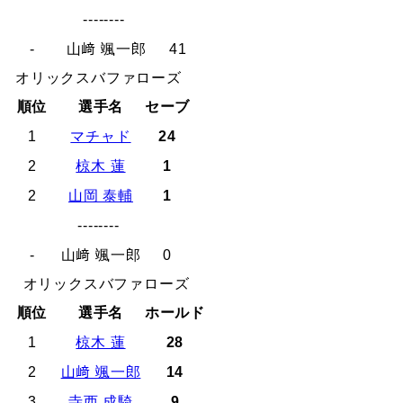
--------
-
山﨑 颯一郎
41
オリックスバファローズ
順位
選手名
セーブ
1
マチャド
24
2
椋木 蓮
1
2
山岡 泰輔
1
--------
-
山﨑 颯一郎
0
オリックスバファローズ
順位
選手名
ホールド
1
椋木 蓮
28
2
山﨑 颯一郎
14
3
寺西 成騎
9