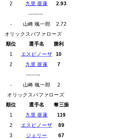
2
九里 亜蓮
2.93
--------
-
山﨑 颯一郎
2.72
オリックスバファローズ
順位
選手名
勝利
1
エスピノーザ
10
2
九里 亜蓮
7
--------
-
山﨑 颯一郎
2
オリックスバファローズ
順位
選手名
奪三振
1
九里 亜蓮
119
2
エスピノーザ
89
3
ジェリー
67