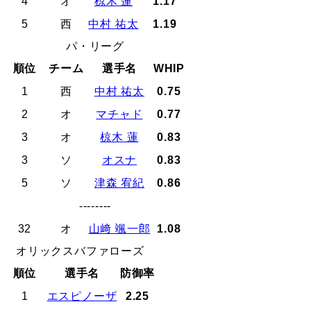
4
オ
椋木 蓮
1.17
5
西
中村 祐太
1.19
パ・リーグ
順位
チーム
選手名
WHIP
1
西
中村 祐太
0.75
2
オ
マチャド
0.77
3
オ
椋木 蓮
0.83
3
ソ
オスナ
0.83
5
ソ
津森 宥紀
0.86
--------
32
オ
山﨑 颯一郎
1.08
オリックスバファローズ
順位
選手名
防御率
1
エスピノーザ
2.25