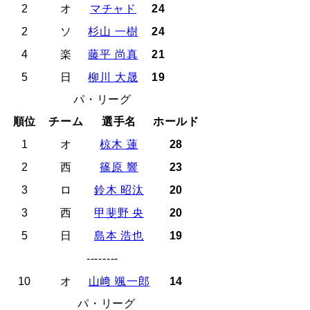
2
オ
マチャド
24
2
ソ
杉山 一樹
24
4
楽
藤平 尚真
21
5
日
柳川 大晟
19
パ・リーグ
順位
チーム
選手名
ホールド
1
オ
椋木 蓮
28
2
西
篠原 響
23
3
ロ
鈴木 昭汰
20
3
西
甲斐野 央
20
5
日
島本 浩也
19
--------
10
オ
山﨑 颯一郎
14
パ・リーグ