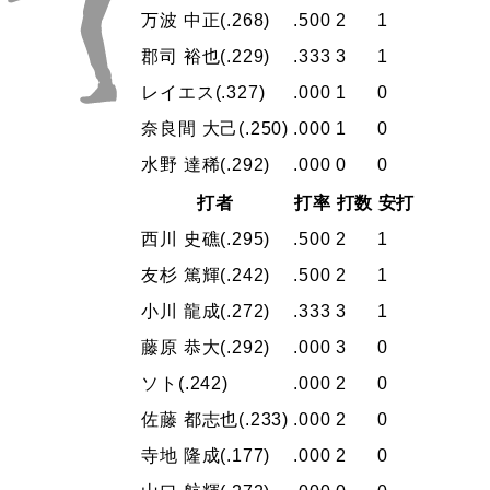
万波 中正
(.268)
.500
2
1
郡司 裕也
(.229)
.333
3
1
レイエス
(.327)
.000
1
0
奈良間 大己
(.250)
.000
1
0
水野 達稀
(.292)
.000
0
0
打者
打率
打数
安打
西川 史礁
(.295)
.500
2
1
友杉 篤輝
(.242)
.500
2
1
小川 龍成
(.272)
.333
3
1
藤原 恭大
(.292)
.000
3
0
ソト
(.242)
.000
2
0
佐藤 都志也
(.233)
.000
2
0
寺地 隆成
(.177)
.000
2
0