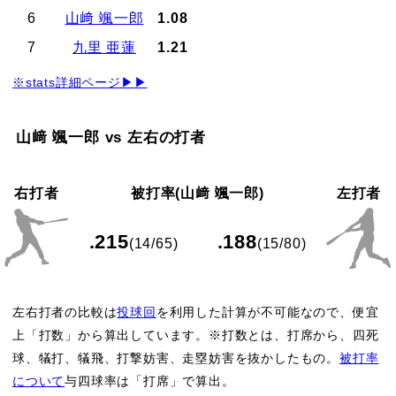
6
山﨑 颯一郎
1.08
7
九里 亜蓮
1.21
※stats詳細ページ▶▶
山﨑 颯一郎 vs 左右の打者
右打者
被打率(山﨑 颯一郎)
左打者
.215
.188
(14/65)
(15/80)
左右打者の比較は
投球回
を利用した計算が不可能なので、便宜
上「打数」から算出しています。※打数とは、打席から、四死
球、犠打、犠飛、打撃妨害、走塁妨害を抜かしたもの。
被打率
について
与四球率は「打席」で算出。