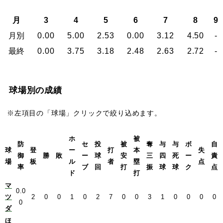
月
3
4
5
6
7
8
9
月別
0.00
5.00
2.53
0.00
3.12
4.50
-
最終
0.00
3.75
3.18
2.48
2.63
2.72
-
球場別の成績
※左項目の「球場」クリックで絞り込めます。
ホ
被
防
セ
投
被
奪
与
与
ボ
自
球
登
ー
打
本
失
御
勝
敗
ー
球
安
三
四
死
ー
責
場
板
ル
者
塁
点
率
ブ
回
打
振
球
球
ク
点
ド
打
マ
0.0
ツ
2
0
0
1
0
2
7
0
0
3
1
0
0
0
0
0
ダ
ほ