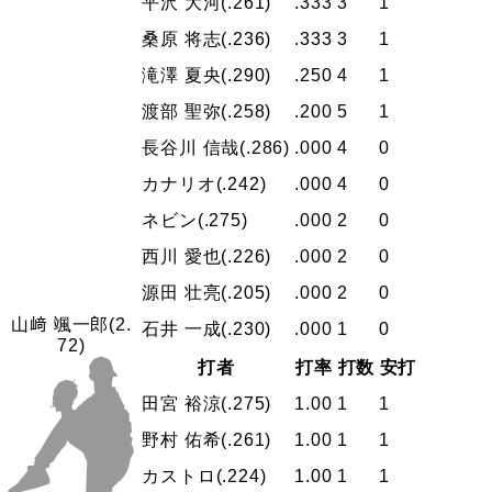
平沢 大河
(.261)
.333
3
1
桑原 将志
(.236)
.333
3
1
滝澤 夏央
(.290)
.250
4
1
渡部 聖弥
(.258)
.200
5
1
長谷川 信哉
(.286)
.000
4
0
カナリオ
(.242)
.000
4
0
ネビン
(.275)
.000
2
0
西川 愛也
(.226)
.000
2
0
源田 壮亮
(.205)
.000
2
0
山﨑 颯一郎
(2.
石井 一成
(.230)
.000
1
0
72)
打者
打率
打数
安打
田宮 裕涼
(.275)
1.00
1
1
野村 佑希
(.261)
1.00
1
1
カストロ
(.224)
1.00
1
1