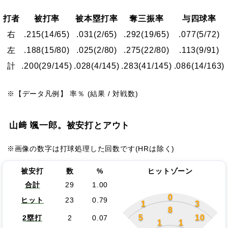
打者
被打率
被本塁打率
奪三振率
与四球率
右
.215
(14/65)
.031
(2/65)
.292
(19/65)
.077
(5/72)
左
.188
(15/80)
.025
(2/80)
.275
(22/80)
.113
(9/91)
計
.200
(29/145)
.028
(4/145)
.283
(41/145)
.086
(14/163)
※【データ凡例】 率％ (結果 / 対戦数)
山﨑 颯一郎。被安打とアウト
※画像の数字は打球処理した回数です(HRは除く)
被安打
数
%
ヒットゾーン
合計
29
1.00
0
ヒット
23
0.79
1
3
8
5
10
2塁打
2
0.07
1
1