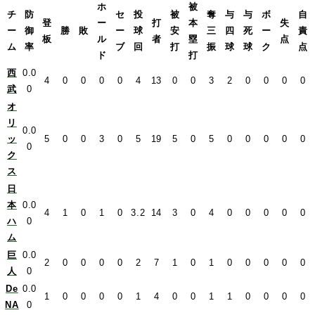
ホ
被
チ
防
セ
投
被
奪
与
与
ボ
自
登
ー
打
本
失
ー
御
勝
敗
ー
球
安
三
四
死
ー
責
板
ル
者
塁
点
ム
率
ブ
回
打
振
球
球
ク
点
ド
打
西
0.0
4
0
0
0
0
4
13
0
0
3
2
0
0
0
0
武
0
オ
リ
0.0
ッ
5
0
0
3
0
5
19
5
0
5
0
0
0
0
0
0
ク
ス
日
本
0.0
4
1
0
1
0
3.2
14
3
0
4
0
0
0
0
0
ハ
0
ム
巨
0.0
2
0
0
0
0
2
7
1
0
1
0
0
0
0
0
人
0
De
0.0
1
0
0
0
0
1
4
0
0
1
1
0
0
0
0
NA
0