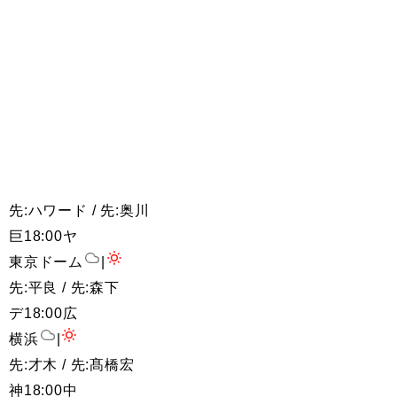
先:ハワード / 先:奥川
巨
18:00
ヤ
東京ドーム
|
先:平良 / 先:森下
デ
18:00
広
横浜
|
先:才木 / 先:髙橋宏
神
18:00
中