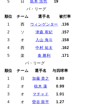
5
日
島本 浩也
19
パ・リーグ
順位
チーム
選手名
被打率
1
西
ウィンゲンター
.136
2
ソ
津森 宥紀
.157
3
オ
入山 海斗
.158
4
西
中村 祐太
.162
5
楽
泰 勝利
.171
パ・リーグ
順位
チーム
選手名
与四球率
1
日
加藤 貴之
0.80
2
オ
椋木 蓮
0.99
3
オ
マチャド
1.01
4
オ
曽谷 龍平
1.27