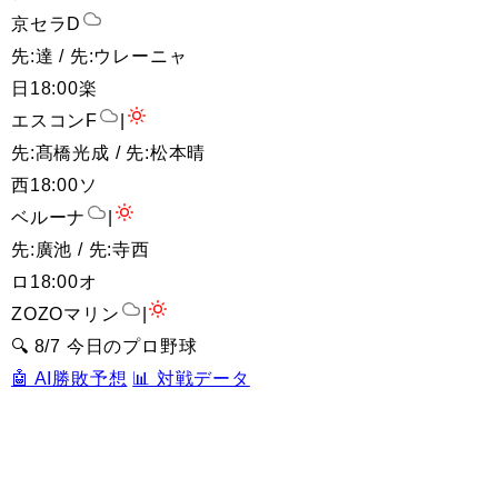
京セラD
先:達 / 先:ウレーニャ
日
18:00
楽
エスコンF
|
先:髙橋光成 / 先:松本晴
西
18:00
ソ
ベルーナ
|
先:廣池 / 先:寺西
ロ
18:00
オ
ZOZOマリン
|
🔍 8/7 今日のプロ野球
🤖 AI勝敗予想
📊 対戦データ