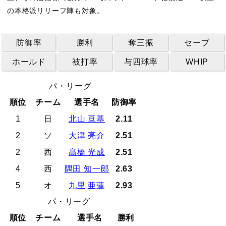
の本格派リリーフ陣も対象。
防御率
勝利
奪三振
セーブ
ホールド
被打率
与四球率
WHIP
パ・リーグ
順位
チーム
選手名
防御率
1
日
北山 亘基
2.11
2
ソ
大津 亮介
2.51
2
西
髙橋 光成
2.51
4
西
隅田 知一郎
2.63
5
オ
九里 亜蓮
2.93
パ・リーグ
順位
チーム
選手名
勝利