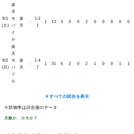
楽
天
8/1
モ
楽
1.2
-
1
13
3
0
0
2
0
0
0
0
0
(土)
バ
天
1
イ
ル
楽
天
8/2
モ
楽
1.4
-
1
31
6
2
0
2
1
0
0
1
1
(日)
バ
天
7
イ
ル
▼すべての試合を表示
※防御率は試合後のデータ
天敵か、カモか？