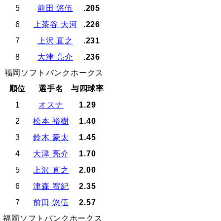
5
前田 悠伍
.205
6
上茶谷 大河
.226
7
上沢 直之
.231
8
大津 亮介
.236
福岡ソフトバンクホークス
順位
選手名
与四球率
1
オスナ
1.29
2
松本 裕樹
1.40
3
鈴木 豪太
1.45
4
大津 亮介
1.70
5
上沢 直之
2.00
6
津森 宥紀
2.35
7
前田 悠伍
2.57
福岡ソフトバンクホークス