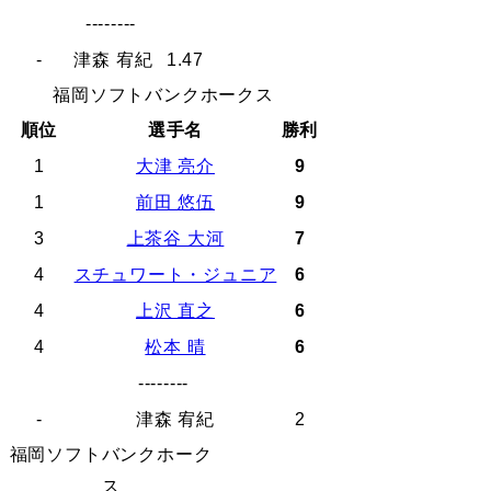
--------
-
津森 宥紀
1.47
福岡ソフトバンクホークス
順位
選手名
勝利
1
大津 亮介
9
1
前田 悠伍
9
3
上茶谷 大河
7
4
スチュワート・ジュニア
6
4
上沢 直之
6
4
松本 晴
6
--------
-
津森 宥紀
2
福岡ソフトバンクホーク
ス