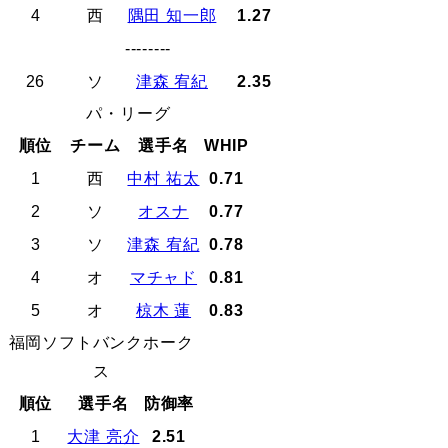
4
西
隅田 知一郎
1.27
--------
26
ソ
津森 宥紀
2.35
パ・リーグ
順位
チーム
選手名
WHIP
1
西
中村 祐太
0.71
2
ソ
オスナ
0.77
3
ソ
津森 宥紀
0.78
4
オ
マチャド
0.81
5
オ
椋木 蓮
0.83
福岡ソフトバンクホーク
ス
順位
選手名
防御率
1
大津 亮介
2.51