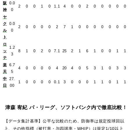
阪
0.0
2
0
0
1
0
1.1
4
0
0
2
0
0
0
0
0
神
0
ヤ
ク
0.0
2
0
0
0
0
2
7
1
0
0
0
0
0
0
0
ル
0
ト
ロ
1.2
ッ
8
1
0
2
0
7.1
25
2
1
6
1
0
0
1
1
3
テ
楽
6.7
4
0
0
0
0
4
20
4
0
5
3
1
0
3
3
天
5
中
27.
1
0
0
0
0
0.1
3
0
0
0
1
1
0
1
1
日
00
津森 宥紀 パ・リーグ、ソフトバンク内で徹底比較！
【データ集計基準】公平な比較のため、防御率は規定投球回以
上、その他指標（被打率・与四球率・WHIP）は規定1/10以上