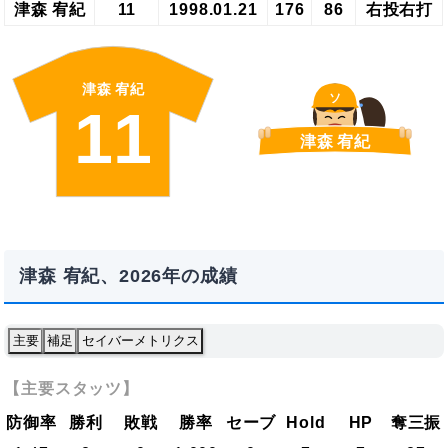
津森 宥紀
11
1998.01.21
176
86
右投右打
津森 宥紀
ソ
11
津森 宥紀
津森 宥紀、2026年の成績
主要
補足
セイバーメトリクス
【主要スタッツ】
防御率
勝利
敗戦
勝率
セーブ
Hold
HP
奪三振