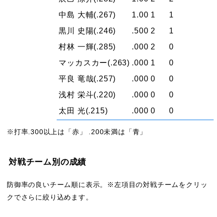
中島 大輔
(.267)
1.00
1
1
黒川 史陽
(.246)
.500
2
1
村林 一輝
(.285)
.000
2
0
マッカスカー
(.263)
.000
1
0
平良 竜哉
(.257)
.000
0
0
浅村 栄斗
(.220)
.000
0
0
太田 光
(.215)
.000
0
0
※打率.300以上は「赤」 .200未満は「青」
対戦チーム別の成績
防御率の良いチーム順に表示。※左項目の対戦チームをクリッ
クでさらに絞り込めます。