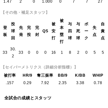
1.47
2
0
1.000
0
7
7
27
【その他・補足スタッツ】
被
投
被
与
与
ボ
自
登
先
完
完
本
失
球
QS
安
四
死
ー
責
板
発
投
封
塁
点
回
打
球
球
ク
点
打
30.
33
33
0
0
0
16
1
8
2
0
5
5
2
【セイバーメトリクス（詳細分析指標）】
被打率
HR/9
奪三振率
BB/9
K/BB
WHIP
.157
0.29
7.92
2.35
3.38
0.78
全試合の成績とスタッツ