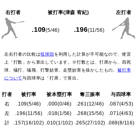
右打者
被打率(津森 宥紀)
左打者
.109
.196
(5/46)
(11/56)
左右打者の比較は
投球回
を利用した計算が不可能なので、便宜
上「打数」から算出しています。※打数とは、打席から、四死
球、犠打、犠飛、打撃妨害、走塁妨害を抜かしたもの。
被打率
について
与四球率は「打席」で算出。
打者
被打率
被本塁打率
奪三振率
与四球率
右
.109
(5/46)
.000
(0/46)
.261
(12/46)
.087
(4/53)
左
.196
(11/56)
.018
(1/56)
.268
(15/56)
.071
(4/63)
計
.157
(16/102)
.010
(1/102)
.265
(27/102)
.069
(8/116)