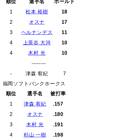
順位
選手名
ホールド
1
松本 裕樹
18
2
オスナ
17
3
ヘルナンデス
11
4
上茶谷 大河
10
4
木村 光
10
--------
-
津森 宥紀
7
福岡ソフトバンクホークス
順位
選手名
被打率
1
津森 宥紀
.157
2
オスナ
.180
3
木村 光
.191
4
杉山 一樹
.198