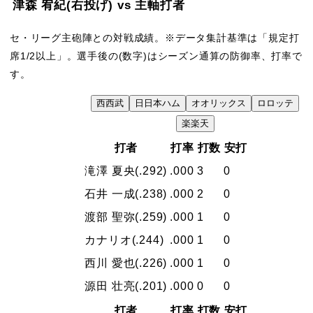
津森 宥紀
(右投げ)
vs 主軸打者
セ・リーグ主砲陣との対戦成績。※データ集計基準は「規定打
席1/2以上」。選手後の(数字)はシーズン通算の防御率、打率で
す。
西
西武
日
日本ハム
オ
オリックス
ロ
ロッテ
VS
楽
楽天
打者
打率
打数
安打
滝澤 夏央
(.292)
.000
3
0
石井 一成
(.238)
.000
2
0
渡部 聖弥
(.259)
.000
1
0
カナリオ
(.244)
.000
1
0
西川 愛也
(.226)
.000
1
0
源田 壮亮
(.201)
.000
0
0
打者
打率
打数
安打