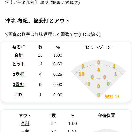
※【データ凡例】 率％ (結果 / 対戦数)
津森 宥紀。被安打とアウト
※画像の数字は打球処理した回数です(HRは除く)
被安打
数
%
ヒットゾーン
合計
16
1.00
0
ヒット
11
0.69
0
1
4
10
1
2塁打
4
0.25
0
0
0
0
3塁打
0
0.00
0
0
HR
1
0.06
安打 16
アウト
数
%
守備位置
合計
87
1.00
三振
27
0.31