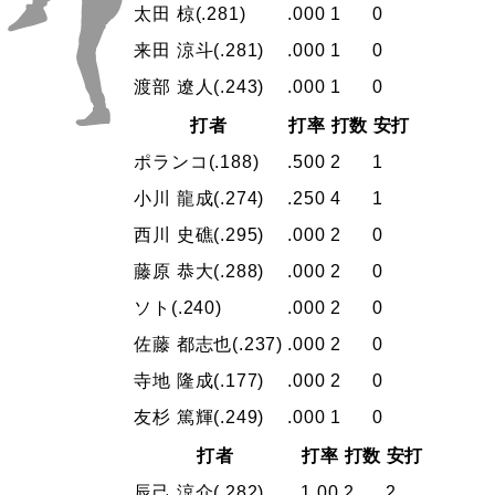
太田 椋
(.281)
.000
1
0
来田 涼斗
(.281)
.000
1
0
渡部 遼人
(.243)
.000
1
0
打者
打率
打数
安打
ポランコ
(.188)
.500
2
1
小川 龍成
(.274)
.250
4
1
西川 史礁
(.295)
.000
2
0
藤原 恭大
(.288)
.000
2
0
ソト
(.240)
.000
2
0
佐藤 都志也
(.237)
.000
2
0
寺地 隆成
(.177)
.000
2
0
友杉 篤輝
(.249)
.000
1
0
打者
打率
打数
安打
辰己 涼介
(.282)
1.00
2
2