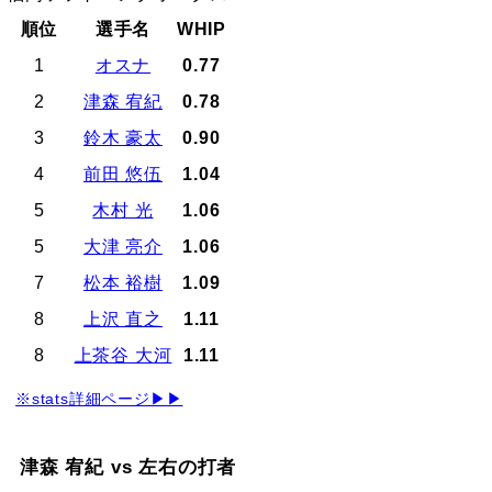
順位
選手名
WHIP
1
オスナ
0.77
2
津森 宥紀
0.78
3
鈴木 豪太
0.90
4
前田 悠伍
1.04
5
木村 光
1.06
5
大津 亮介
1.06
7
松本 裕樹
1.09
8
上沢 直之
1.11
8
上茶谷 大河
1.11
※stats詳細ページ▶▶
津森 宥紀 vs 左右の打者