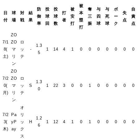
被
防
投
投
被
奪
与
与
ボ
自
日
球
対
結
打
本
失
御
球
球
安
三
四
死
ー
責
付
場
戦
果
者
塁
点
率
回
数
打
振
球
球
ク
点
打
ZO
7/1
ZO
ロ
1.3
8(
マ
ッ
-
1
14
4
1
0
0
0
0
0
0
0
5
土)
リ
テ
ン
ZO
7/2
ZO
ロ
1.3
0(
マ
ッ
S
1
22
3
0
0
1
0
0
0
0
0
0
月)
リ
テ
ン
オ
7/2
Pa
リ
1.2
3(
yP
ッ
H
1
12
4
1
0
1
0
0
0
0
0
6
木)
ay
ク
ス