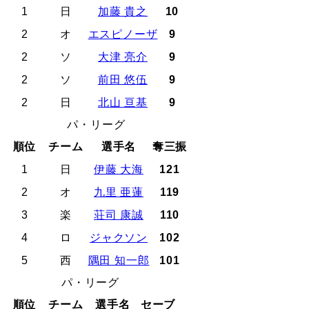
1
日
加藤 貴之
10
2
オ
エスピノーザ
9
2
ソ
大津 亮介
9
2
ソ
前田 悠伍
9
2
日
北山 亘基
9
パ・リーグ
順位
チーム
選手名
奪三振
1
日
伊藤 大海
121
2
オ
九里 亜蓮
119
3
楽
荘司 康誠
110
4
ロ
ジャクソン
102
5
西
隅田 知一郎
101
パ・リーグ
順位
チーム
選手名
セーブ