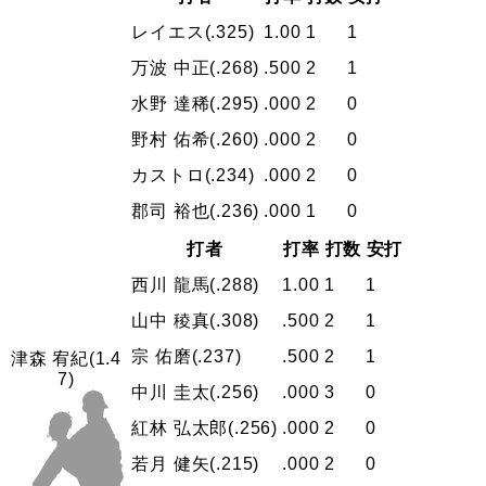
レイエス
(.325)
1.00
1
1
万波 中正
(.268)
.500
2
1
水野 達稀
(.295)
.000
2
0
野村 佑希
(.260)
.000
2
0
カストロ
(.234)
.000
2
0
郡司 裕也
(.236)
.000
1
0
打者
打率
打数
安打
西川 龍馬
(.288)
1.00
1
1
山中 稜真
(.308)
.500
2
1
宗 佑磨
(.237)
.500
2
1
津森 宥紀
(1.4
7)
中川 圭太
(.256)
.000
3
0
紅林 弘太郎
(.256)
.000
2
0
若月 健矢
(.215)
.000
2
0