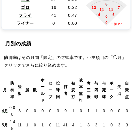
8
ゴロ
19
0.22
13
7
11
11
4
6
フライ
41
0.47
0
0
ライナー
0
0.00
三振 27
月別の成績
防御率はその月間「限定」の防御率です。※左項目の「◯月」
クリックでさらに絞り込めます。
ホ
被
防
セ
投
被
奪
与
与
ボ
自
登
ー
打
本
失
月
御
勝
敗
ー
球
安
三
四
死
ー
責
板
ル
者
塁
点
率
ブ
回
打
振
球
球
ク
点
ド
打
0.0
4月
3
0
0
0
0
3
9
1
0
1
1
0
0
0
0
0
2.4
5月
11
1
0
1
0
11
41
4
1
8
3
1
0
3
3
5