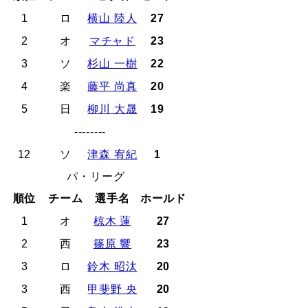
1
ロ
横山 陸人
27
2
オ
マチャド
23
3
ソ
杉山 一樹
22
4
楽
藤平 尚真
20
5
日
柳川 大晟
19
--------
12
ソ
津森 宥紀
1
パ・リーグ
順位
チーム
選手名
ホールド
1
オ
椋木 蓮
27
2
西
篠原 響
23
3
ロ
鈴木 昭汰
20
3
西
甲斐野 央
20