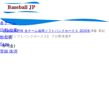
各チーム
日程,結果
日本プロ野球 全チーム
福岡ソフトバンクホークス 2026年
津森 宥紀
【福岡ソフトバンクホークス】 プロ野球選手
順位表
Stats
8/7
(金)
登録,抹消