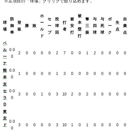
※左項目の「球場」クリックで絞り込めます。
ホ
被
防
セ
投
被
奪
与
与
ボ
自
球
登
ー
打
本
失
御
勝
敗
ー
球
安
三
四
死
ー
責
場
板
ル
者
塁
点
率
ブ
回
打
振
球
球
ク
点
ド
打
ベ
ル
0.0
2
0
0
0
0
2
7
0
0
1
2
0
0
0
0
ー
0
ナ
熊
0.0
1
0
0
0
0
1
3
0
0
0
0
0
0
0
0
本
0
京
セ
0.0
3
0
0
1
0
3
10
2
0
2
0
0
0
0
0
ラ
0
D
東
京
0.0
ド
3
0
0
0
0
3
10
1
0
1
0
0
0
0
0
0