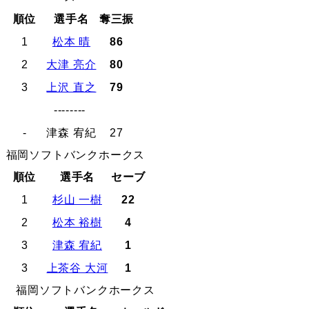
順位
選手名
奪三振
1
松本 晴
86
2
大津 亮介
80
3
上沢 直之
79
--------
-
津森 宥紀
27
福岡ソフトバンクホークス
順位
選手名
セーブ
1
杉山 一樹
22
2
松本 裕樹
4
3
津森 宥紀
1
3
上茶谷 大河
1
福岡ソフトバンクホークス