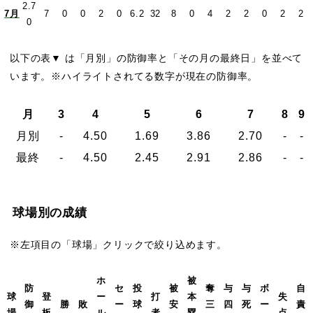
2.7
7月
7
0
0
2
0
6.2
32
8
0
4
2
2
0
2
2
0
以下の表▼ は「月別」の防御率と「その月の最終日」を並べて
います。※ハイライトされてる数字が現在の防御率。
月
3
4
5
6
7
8
9
月別
-
4.50
1.69
3.86
2.70
-
-
最終
-
4.50
2.45
2.91
2.86
-
-
球場別の成績
※左項目の「球場」クリックで絞り込めます。
ホ
被
防
セ
投
被
奪
与
与
ボ
自
球
登
ー
打
本
失
御
勝
敗
ー
球
安
三
四
死
ー
責
場
板
ル
者
塁
点