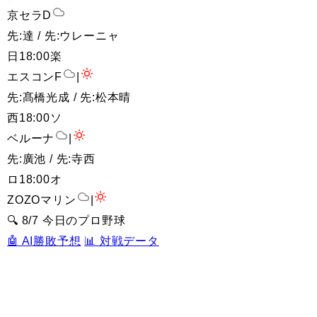
京セラD
先:達 / 先:ウレーニャ
日
18:00
楽
エスコンF
|
先:髙橋光成 / 先:松本晴
西
18:00
ソ
ベルーナ
|
先:廣池 / 先:寺西
ロ
18:00
オ
ZOZOマリン
|
🔍 8/7 今日のプロ野球
🤖 AI勝敗予想
📊 対戦データ