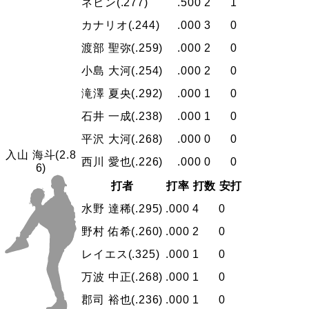
ネビン
(.277)
.500
2
1
カナリオ
(.244)
.000
3
0
渡部 聖弥
(.259)
.000
2
0
小島 大河
(.254)
.000
2
0
滝澤 夏央
(.292)
.000
1
0
石井 一成
(.238)
.000
1
0
平沢 大河
(.268)
.000
0
0
入山 海斗
(2.8
西川 愛也
(.226)
.000
0
0
6)
打者
打率
打数
安打
水野 達稀
(.295)
.000
4
0
野村 佑希
(.260)
.000
2
0
レイエス
(.325)
.000
1
0
万波 中正
(.268)
.000
1
0
郡司 裕也
(.236)
.000
1
0