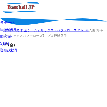
各チーム
日程,結果
日本プロ野球 全チーム
オリックス・バファローズ 2026年
入山 海斗
【オリックスバファローズ】 プロ野球選手
順位表
Stats
8/7
(金)
登録,抹消