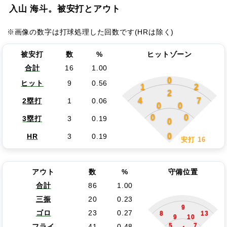
入山 海斗。被安打とアウト
※画像の数字は打球処理した回数です(HRは除く)
被安打
数
%
ヒットゾーン
合計
16
1.00
0
ヒット
9
0.56
1
2
2
4
7
2塁打
1
0.06
0
0
0
0
3塁打
3
0.19
0
0
HR
3
0.19
安打 16
アウト
数
%
守備位置
合計
86
1.00
三振
20
0.23
9
ゴロ
23
0.27
8
13
9
10
5
7
フライ
41
0.48