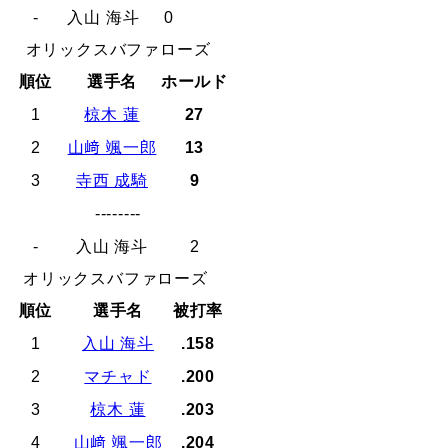
-
入山 海斗
0
オリックスバファローズ
順位
選手名
ホールド
1
椋木 蓮
27
2
山﨑 颯一郎
13
3
寺西 成騎
9
--------
-
入山 海斗
2
オリックスバファローズ
順位
選手名
被打率
1
入山 海斗
.158
2
マチャド
.200
3
椋木 蓮
.203
4
山﨑 颯一郎
.204