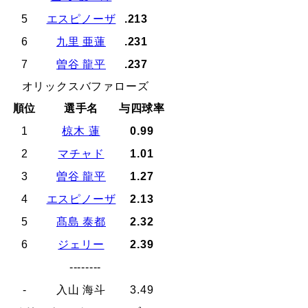
5
エスピノーザ
.213
6
九里 亜蓮
.231
7
曽谷 龍平
.237
オリックスバファローズ
順位
選手名
与四球率
1
椋木 蓮
0.99
2
マチャド
1.01
3
曽谷 龍平
1.27
4
エスピノーザ
2.13
5
髙島 泰都
2.32
6
ジェリー
2.39
--------
-
入山 海斗
3.49