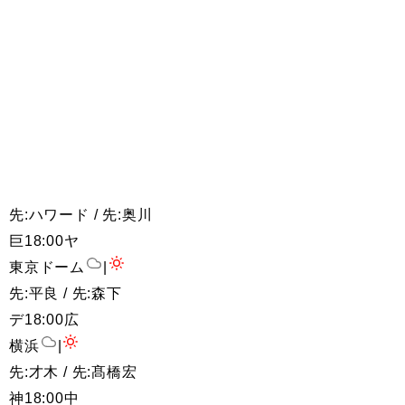
先:ハワード / 先:奥川
巨
18:00
ヤ
東京ドーム
|
先:平良 / 先:森下
デ
18:00
広
横浜
|
先:才木 / 先:髙橋宏
神
18:00
中