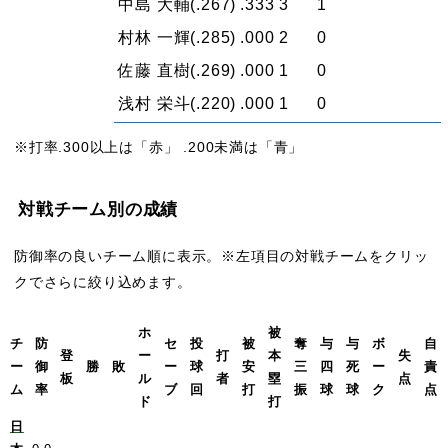
中島 大輔
(.267)
.333
3
1
村林 一輝
(.285)
.000
2
0
佐藤 直樹
(.269)
.000
1
0
浅村 栄斗
(.220)
.000
1
0
※打率.300以上は「赤」 .200未満は「青」
対戦チーム別の成績
防御率の良いチーム順に表示。※左項目の対戦チームをクリッ
クでさらに絞り込めます。
ホ
被
チ
防
セ
投
被
奪
与
与
ボ
自
登
ー
打
本
失
ー
御
勝
敗
ー
球
安
三
四
死
ー
責
板
ル
者
塁
点
ム
率
ブ
回
打
振
球
球
ク
点
ド
打
日