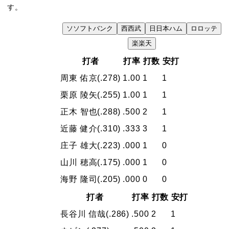
す。
ソ
ソフトバンク
西
西武
日
日本ハム
ロ
ロッテ
VS
楽
楽天
打者
打率
打数
安打
周東 佑京
(.278)
1.00
1
1
栗原 陵矢
(.255)
1.00
1
1
正木 智也
(.288)
.500
2
1
近藤 健介
(.310)
.333
3
1
庄子 雄大
(.223)
.000
1
0
山川 穂高
(.175)
.000
1
0
海野 隆司
(.205)
.000
0
0
打者
打率
打数
安打
長谷川 信哉
(.286)
.500
2
1