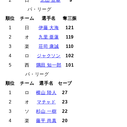
2
日
北山 亘基
9
パ・リーグ
順位
チーム
選手名
奪三振
1
日
伊藤 大海
121
2
オ
九里 亜蓮
119
3
楽
荘司 康誠
110
4
ロ
ジャクソン
102
5
西
隅田 知一郎
101
パ・リーグ
順位
チーム
選手名
セーブ
1
ロ
横山 陸人
27
2
オ
マチャド
23
3
ソ
杉山 一樹
22
4
楽
藤平 尚真
20