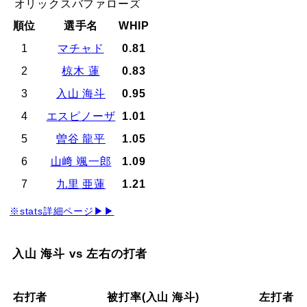
オリックスバファローズ
順位
選手名
WHIP
1
マチャド
0.81
2
椋木 蓮
0.83
3
入山 海斗
0.95
4
エスピノーザ
1.01
5
曽谷 龍平
1.05
6
山﨑 颯一郎
1.09
7
九里 亜蓮
1.21
※stats詳細ページ▶▶
入山 海斗 vs 左右の打者
右打者
被打率(入山 海斗)
左打者