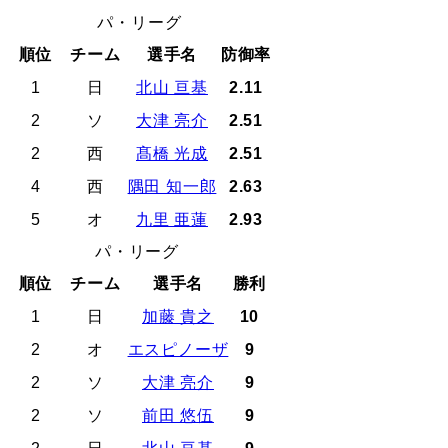
パ・リーグ
順位
チーム
選手名
防御率
1
日
北山 亘基
2.11
2
ソ
大津 亮介
2.51
2
西
髙橋 光成
2.51
4
西
隅田 知一郎
2.63
5
オ
九里 亜蓮
2.93
パ・リーグ
順位
チーム
選手名
勝利
1
日
加藤 貴之
10
2
オ
エスピノーザ
9
2
ソ
大津 亮介
9
2
ソ
前田 悠伍
9