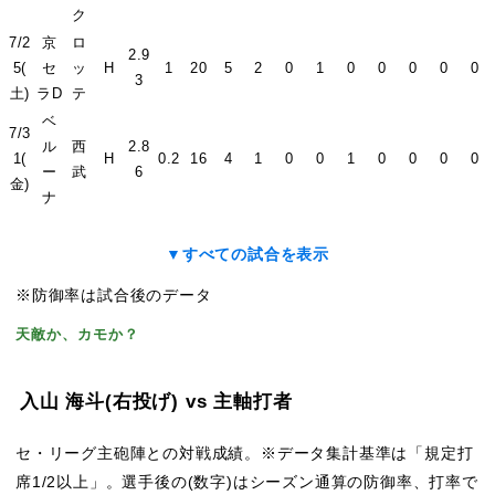
ク
7/2
京
ロ
2.9
5(
セ
ッ
H
1
20
5
2
0
1
0
0
0
0
0
3
土)
ラD
テ
ベ
7/3
ル
西
2.8
1(
H
0.2
16
4
1
0
0
1
0
0
0
0
ー
武
6
金)
ナ
▼すべての試合を表示
※防御率は試合後のデータ
天敵か、カモか？
入山 海斗
(右投げ)
vs 主軸打者
セ・リーグ主砲陣との対戦成績。※データ集計基準は「規定打
席1/2以上」。選手後の(数字)はシーズン通算の防御率、打率で