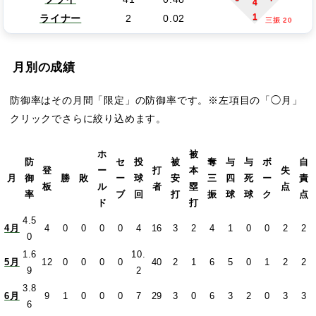
4
1
ライナー
2
0.02
三振 20
月別の成績
防御率はその月間「限定」の防御率です。※左項目の「◯月」
クリックでさらに絞り込めます。
ホ
被
防
セ
投
被
奪
与
与
ボ
自
登
ー
打
本
失
月
御
勝
敗
ー
球
安
三
四
死
ー
責
板
ル
者
塁
点
率
ブ
回
打
振
球
球
ク
点
ド
打
4.5
4月
4
0
0
0
0
4
16
3
2
4
1
0
0
2
2
0
1.6
10.
5月
12
0
0
0
0
40
2
1
6
5
0
1
2
2
9
2
3.8
6月
9
1
0
0
0
7
29
3
0
6
3
2
0
3
3
6