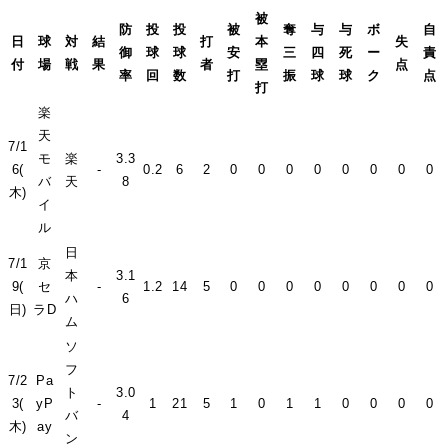
被
防
投
投
被
奪
与
与
ボ
自
日
球
対
結
打
本
失
御
球
球
安
三
四
死
ー
責
付
場
戦
果
者
塁
点
率
回
数
打
振
球
球
ク
点
打
楽
天
7/1
モ
楽
3.3
6(
-
0.2
6
2
0
0
0
0
0
0
0
0
バ
天
8
木)
イ
ル
日
7/1
京
本
3.1
9(
セ
-
1.2
14
5
0
0
0
0
0
0
0
0
ハ
6
日)
ラD
ム
ソ
フ
7/2
Pa
ト
3.0
3(
yP
-
1
21
5
1
0
1
1
0
0
0
0
バ
4
木)
ay
ン