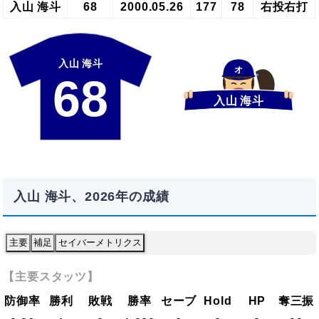
入山 海斗
68
2000.05.26
177
78
右投右打
入山 海斗
オ
68
入山 海斗
入山 海斗、2026年の成績
主要
補足
セイバーメトリクス
【主要スタッツ】
防御率
勝利
敗戦
勝率
セーブ
Hold
HP
奪三振