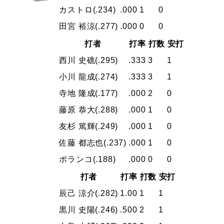
カストロ
(.234)
.000
1
0
田宮 裕涼
(.277)
.000
0
0
打者
打率
打数
安打
西川 史礁
(.295)
.333
3
1
小川 龍成
(.274)
.333
3
1
寺地 隆成
(.177)
.000
2
0
藤原 恭大
(.288)
.000
1
0
友杉 篤輝
(.249)
.000
1
0
佐藤 都志也
(.237)
.000
1
0
ポランコ
(.188)
.000
0
0
打者
打率
打数
安打
辰己 涼介
(.282)
1.00
1
1
黒川 史陽
(.246)
.500
2
1