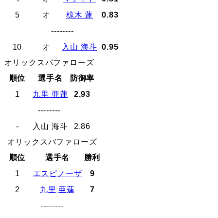
5
オ
椋木 蓮
0.83
--------
10
オ
入山 海斗
0.95
オリックスバファローズ
順位
選手名
防御率
1
九里 亜蓮
2.93
--------
-
入山 海斗
2.86
オリックスバファローズ
順位
選手名
勝利
1
エスピノーザ
9
2
九里 亜蓮
7
--------