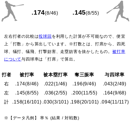
.174
.145
(8/46)
(8/55)
左右打者の比較は
投球回
を利用した計算が不可能なので、便宜
上「打数」から算出しています。※打数とは、打席から、四死
球、犠打、犠飛、打撃妨害、走塁妨害を抜かしたもの。
被打率
について
与四球率は「打席」で算出。
打者
被打率
被本塁打率
奪三振率
与四球率
右
.174
(8/46)
.022
(1/46)
.196
(9/46)
.043
(2/49)
左
.145
(8/55)
.036
(2/55)
.200
(11/55)
.164
(9/68)
計
.158
(16/101)
.030
(3/101)
.198
(20/101)
.094
(11/117)
※【データ凡例】 率％ (結果 / 対戦数)