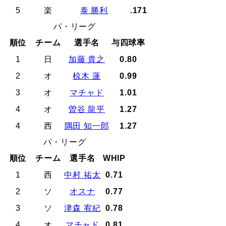
5
楽
泰 勝利
.171
パ・リーグ
順位
チーム
選手名
与四球率
1
日
加藤 貴之
0.80
2
オ
椋木 蓮
0.99
3
オ
マチャド
1.01
4
オ
曽谷 龍平
1.27
4
西
隅田 知一郎
1.27
パ・リーグ
順位
チーム
選手名
WHIP
1
西
中村 祐太
0.71
2
ソ
オスナ
0.77
3
ソ
津森 宥紀
0.78
4
オ
マチャド
0.81