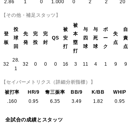
2.86
1
0
1.000
0
2
2
20
【その他・補足スタッツ】
被
投
被
与
与
ボ
自
登
先
完
完
本
失
球
QS
安
四
死
ー
責
板
発
投
封
塁
点
回
打
球
球
ク
点
打
28.
32
32
0
0
0
16
3
11
4
1
9
9
1
【セイバーメトリクス（詳細分析指標）】
被打率
HR/9
奪三振率
BB/9
K/BB
WHIP
.160
0.95
6.35
3.49
1.82
0.95
全試合の成績とスタッツ