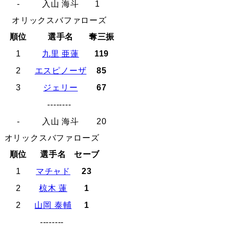
-
入山 海斗
1
オリックスバファローズ
順位
選手名
奪三振
1
九里 亜蓮
119
2
エスピノーザ
85
3
ジェリー
67
--------
-
入山 海斗
20
オリックスバファローズ
順位
選手名
セーブ
1
マチャド
23
2
椋木 蓮
1
2
山岡 泰輔
1
--------