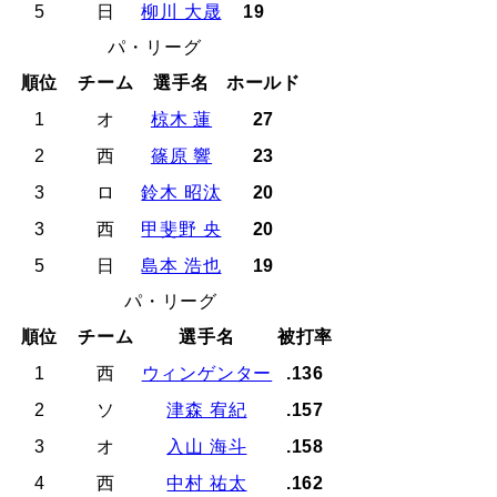
5
日
柳川 大晟
19
パ・リーグ
順位
チーム
選手名
ホールド
1
オ
椋木 蓮
27
2
西
篠原 響
23
3
ロ
鈴木 昭汰
20
3
西
甲斐野 央
20
5
日
島本 浩也
19
パ・リーグ
順位
チーム
選手名
被打率
1
西
ウィンゲンター
.136
2
ソ
津森 宥紀
.157
3
オ
入山 海斗
.158
4
西
中村 祐太
.162