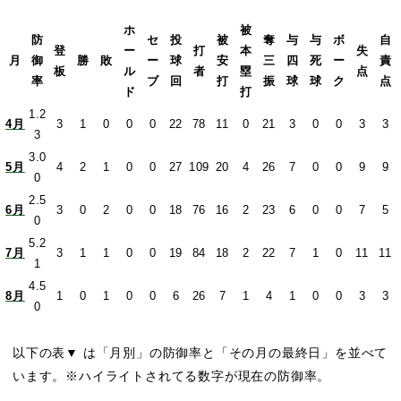
ホ
被
防
セ
投
被
奪
与
与
ボ
自
登
ー
打
本
失
月
御
勝
敗
ー
球
安
三
四
死
ー
責
板
ル
者
塁
点
率
ブ
回
打
振
球
球
ク
点
ド
打
1.2
4月
3
1
0
0
0
22
78
11
0
21
3
0
0
3
3
3
3.0
5月
4
2
1
0
0
27
109
20
4
26
7
0
0
9
9
0
2.5
6月
3
0
2
0
0
18
76
16
2
23
6
0
0
7
5
0
5.2
7月
3
1
1
0
0
19
84
18
2
22
7
1
0
11
11
1
4.5
8月
1
0
1
0
0
6
26
7
1
4
1
0
0
3
3
0
以下の表▼ は「月別」の防御率と「その月の最終日」を並べて
います。※ハイライトされてる数字が現在の防御率。