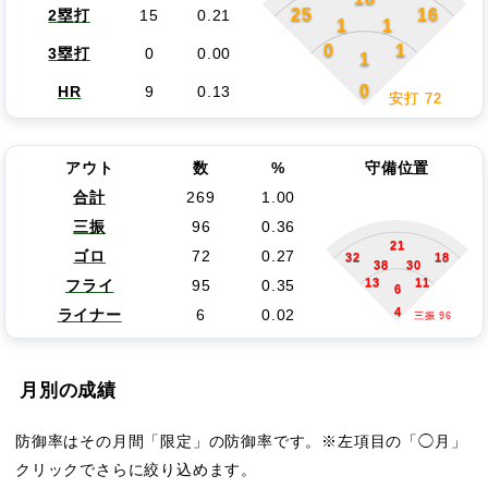
25
16
2塁打
15
0.21
1
1
0
1
3塁打
0
0.00
1
0
HR
9
0.13
安打 72
アウト
数
%
守備位置
合計
269
1.00
三振
96
0.36
21
ゴロ
72
0.27
32
18
38
30
13
11
フライ
95
0.35
6
4
ライナー
6
0.02
三振 96
月別の成績
防御率はその月間「限定」の防御率です。※左項目の「◯月」
クリックでさらに絞り込めます。