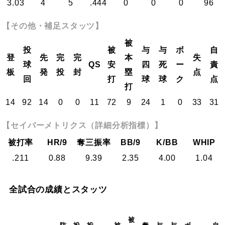
3.03
4
5
.444
0
0
0
96
【その他・補足スタッツ】
被
投
被
与
与
ボ
自
登
先
完
完
本
失
球
QS
安
四
死
ー
責
板
発
投
封
塁
点
回
打
球
球
ク
点
打
14
92
14
0
0
11
72
9
24
1
0
33
31
【セイバーメトリクス（詳細分析指標）】
被打率
HR/9
奪三振率
BB/9
K/BB
WHIP
.211
0.88
9.39
2.35
4.00
1.04
全試合の成績とスタッツ
被