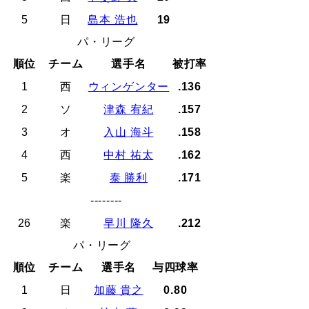
5
日
島本 浩也
19
パ・リーグ
順位
チーム
選手名
被打率
1
西
ウィンゲンター
.136
2
ソ
津森 宥紀
.157
3
オ
入山 海斗
.158
4
西
中村 祐太
.162
5
楽
泰 勝利
.171
--------
26
楽
早川 隆久
.212
パ・リーグ
順位
チーム
選手名
与四球率
1
日
加藤 貴之
0.80