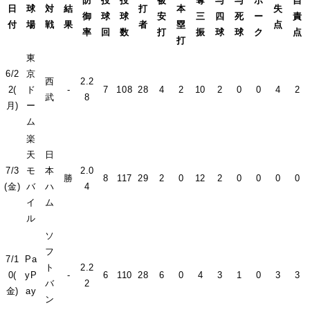
防
投
投
被
奪
与
与
ボ
自
日
球
対
結
打
本
失
御
球
球
安
三
四
死
ー
責
付
場
戦
果
者
塁
点
率
回
数
打
振
球
球
ク
点
打
東
6/2
京
西
2.2
2(
ド
-
7
108
28
4
2
10
2
0
0
4
2
武
8
月)
ー
ム
楽
天
日
7/3
モ
本
2.0
勝
8
117
29
2
0
12
2
0
0
0
0
(金)
バ
ハ
4
イ
ム
ル
ソ
フ
7/1
Pa
ト
2.2
0(
yP
-
6
110
28
6
0
4
3
1
0
3
3
バ
2
金)
ay
ン