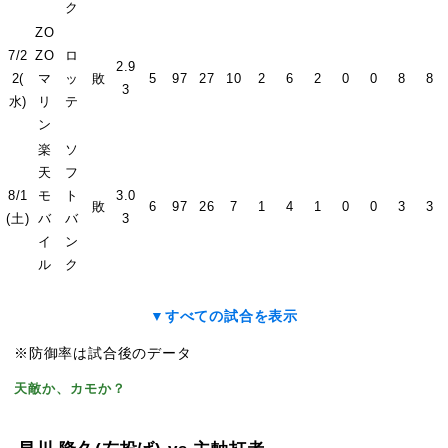
ク
ZO
7/2
ZO
ロ
2.9
2(
マ
ッ
敗
5
97
27
10
2
6
2
0
0
8
8
3
水)
リ
テ
ン
楽
ソ
天
フ
8/1
モ
ト
3.0
敗
6
97
26
7
1
4
1
0
0
3
3
(土)
バ
バ
3
イ
ン
ル
ク
▼すべての試合を表示
※防御率は試合後のデータ
天敵か、カモか？