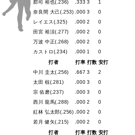
郡司 裕也
(.236)
.333
3
1
奈良間 大己
(.253)
.000
3
0
レイエス
(.325)
.000
2
0
田宮 裕涼
(.277)
.000
2
0
万波 中正
(.268)
.000
2
0
カストロ
(.234)
.000
1
0
打者
打率
打数
安打
中川 圭太
(.256)
.667
3
2
太田 椋
(.281)
.000
3
0
宗 佑磨
(.237)
.000
3
0
西川 龍馬
(.288)
.000
2
0
紅林 弘太郎
(.256)
.000
2
0
若月 健矢
(.215)
.000
2
0
打者
打率
打数
安打