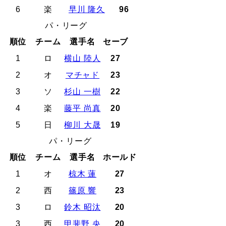
6
楽
早川 隆久
96
パ・リーグ
順位
チーム
選手名
セーブ
1
ロ
横山 陸人
27
2
オ
マチャド
23
3
ソ
杉山 一樹
22
4
楽
藤平 尚真
20
5
日
柳川 大晟
19
パ・リーグ
順位
チーム
選手名
ホールド
1
オ
椋木 蓮
27
2
西
篠原 響
23
3
ロ
鈴木 昭汰
20
3
西
甲斐野 央
20