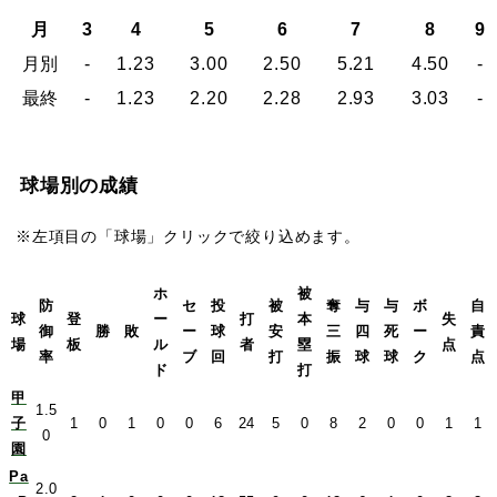
月
3
4
5
6
7
8
9
月別
-
1.23
3.00
2.50
5.21
4.50
-
最終
-
1.23
2.20
2.28
2.93
3.03
-
球場別の成績
※左項目の「球場」クリックで絞り込めます。
ホ
被
防
セ
投
被
奪
与
与
ボ
自
球
登
ー
打
本
失
御
勝
敗
ー
球
安
三
四
死
ー
責
場
板
ル
者
塁
点
率
ブ
回
打
振
球
球
ク
点
ド
打
甲
1.5
子
1
0
1
0
0
6
24
5
0
8
2
0
0
1
1
0
園
Pa
2.0