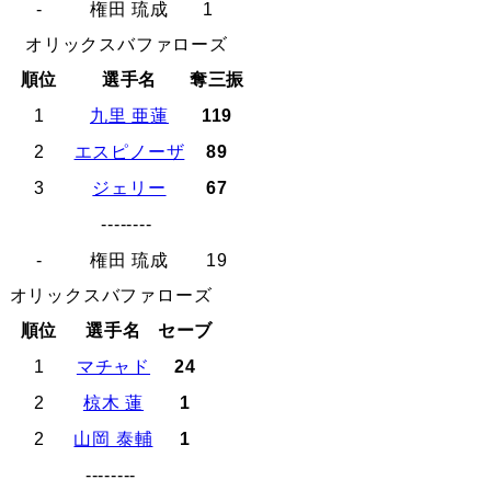
-
権田 琉成
1
オリックスバファローズ
順位
選手名
奪三振
1
九里 亜蓮
119
2
エスピノーザ
89
3
ジェリー
67
--------
-
権田 琉成
19
オリックスバファローズ
順位
選手名
セーブ
1
マチャド
24
2
椋木 蓮
1
2
山岡 泰輔
1
--------