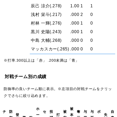
辰己 涼介
(.278)
1.00
1
1
浅村 栄斗
(.217)
.000
2
0
村林 一輝
(.276)
.000
1
0
黒川 史陽
(.243)
.000
1
0
中島 大輔
(.268)
.000
0
0
マッカスカー
(.265)
.000
0
0
※打率.300以上は「赤」 .200未満は「青」
対戦チーム別の成績
防御率の良いチーム順に表示。※左項目の対戦チームをクリッ
クでさらに絞り込めます。
ホ
被
チ
防
セ
投
被
奪
与
与
ボ
自
登
ー
打
本
失