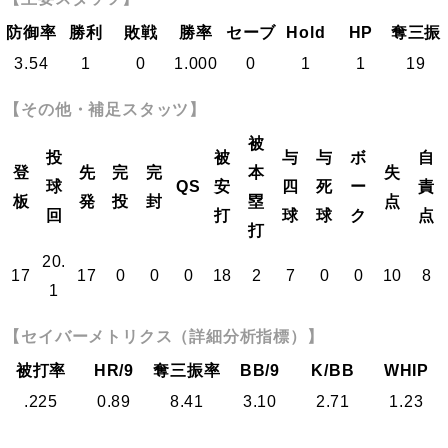
防御率
勝利
敗戦
勝率
セーブ
Hold
HP
奪三振
3.54
1
0
1.000
0
1
1
19
【その他・補足スタッツ】
被
投
被
与
与
ボ
自
登
先
完
完
本
失
球
QS
安
四
死
ー
責
板
発
投
封
塁
点
回
打
球
球
ク
点
打
20.
17
17
0
0
0
18
2
7
0
0
10
8
1
【セイバーメトリクス（詳細分析指標）】
被打率
HR/9
奪三振率
BB/9
K/BB
WHIP
.225
0.89
8.41
3.10
2.71
1.23