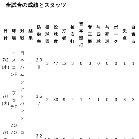
全試合の成績とスタッツ
被
防
投
投
被
奪
与
与
ボ
自
日
球
対
結
打
本
失
御
球
球
安
三
四
死
ー
責
付
場
戦
果
者
塁
点
率
回
数
打
振
球
球
ク
点
打
エ
日
7/2
ス
本
2.3
-
3
47
12
3
0
3
0
0
0
1
1
(木)
コ
ハ
0
ンF
ム
ソ
フ
京
7/7
ト
3.5
セ
-
2
30
9
2
1
1
1
0
0
3
3
(火)
バ
7
ラD
ン
ク
ZO
7/1
ZO
ロ
3.2