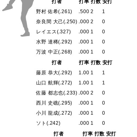
打者
打率
打数
安打
野村 佑希
(.261)
.500
2
1
奈良間 大己
(.250)
.000
2
0
レイエス
(.327)
.000
1
0
水野 達稀
(.292)
.000
1
0
万波 中正
(.268)
.000
1
0
打者
打率
打数
安打
藤原 恭大
(.292)
1.00
1
1
山口 航輝
(.272)
1.00
1
1
佐藤 都志也
(.233)
.000
2
0
西川 史礁
(.295)
.000
1
0
小川 龍成
(.272)
.000
1
0
ソト
(.242)
.000
1
0
打者
打率
打数
安打