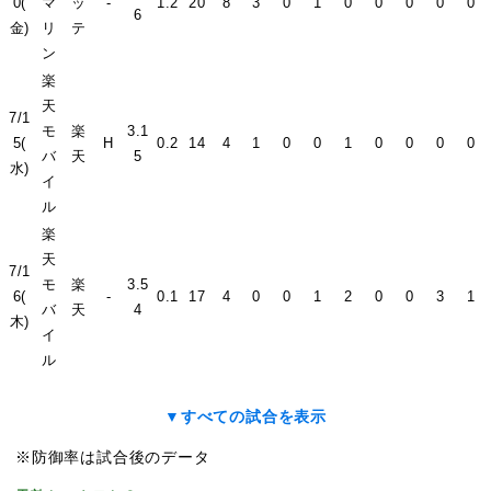
0(
マ
ッ
-
1.2
20
8
3
0
1
0
0
0
0
0
6
金)
リ
テ
ン
楽
天
7/1
モ
楽
3.1
5(
H
0.2
14
4
1
0
0
1
0
0
0
0
バ
天
5
水)
イ
ル
楽
天
7/1
モ
楽
3.5
6(
-
0.1
17
4
0
0
1
2
0
0
3
1
バ
天
4
木)
イ
ル
▼すべての試合を表示
※防御率は試合後のデータ