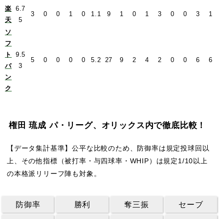
楽
6.7
3
0
0
1
0
1.1
9
1
0
1
3
0
0
3
1
天
5
ソ
フ
ト
9.5
5
0
0
0
0
5.2
27
9
2
4
2
0
0
6
6
バ
3
ン
ク
権田 琉成 パ・リーグ、オリックス内で徹底比較！
【データ集計基準】公平な比較のため、防御率は規定投球回以
上、その他指標（被打率・与四球率・WHIP）は規定1/10以上
の本格派リリーフ陣も対象。
防御率
勝利
奪三振
セーブ