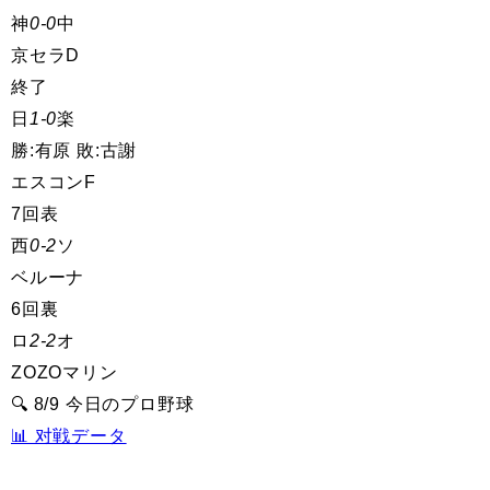
神
0-0
中
京セラD
終了
日
1-0
楽
勝:有原 敗:古謝
エスコンF
7回表
西
0-2
ソ
ベルーナ
6回裏
ロ
2-2
オ
ZOZOマリン
🔍 8/9 今日のプロ野球
📊 对戦データ