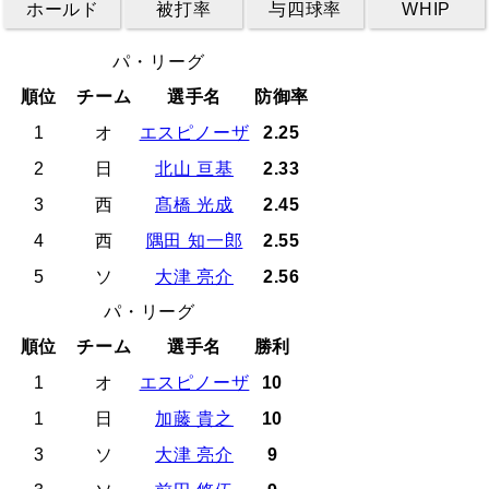
ホールド
被打率
与四球率
WHIP
パ・リーグ
順位
チーム
選手名
防御率
1
オ
エスピノーザ
2.25
2
日
北山 亘基
2.33
3
西
髙橋 光成
2.45
4
西
隅田 知一郎
2.55
5
ソ
大津 亮介
2.56
パ・リーグ
順位
チーム
選手名
勝利
1
オ
エスピノーザ
10
1
日
加藤 貴之
10
3
ソ
大津 亮介
9