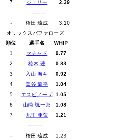
7
ジェリー
2.39
--------
-
権田 琉成
3.10
オリックスバファローズ
順位
選手名
WHIP
1
マチャド
0.77
2
椋木 蓮
0.83
3
入山 海斗
0.92
4
曽谷 龍平
1.04
5
エスピノーザ
1.05
6
山﨑 颯一郎
1.08
7
九里 亜蓮
1.21
--------
-
権田 琉成
1.23