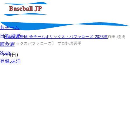
各チーム
日程,結果
日本プロ野球 全チーム
オリックス・バファローズ 2026年
権田 琉成
【オリックスバファローズ】 プロ野球選手
順位表
Stats
8/9
(日)
登録,抹消