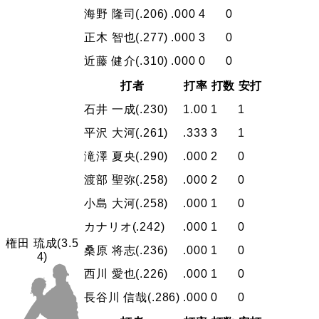
海野 隆司
(.206)
.000
4
0
正木 智也
(.277)
.000
3
0
近藤 健介
(.310)
.000
0
0
打者
打率
打数
安打
石井 一成
(.230)
1.00
1
1
平沢 大河
(.261)
.333
3
1
滝澤 夏央
(.290)
.000
2
0
渡部 聖弥
(.258)
.000
2
0
小島 大河
(.258)
.000
1
0
カナリオ
(.242)
.000
1
0
権田 琉成
(3.5
桑原 将志
(.236)
.000
1
0
4)
西川 愛也
(.226)
.000
1
0
長谷川 信哉
(.286)
.000
0
0