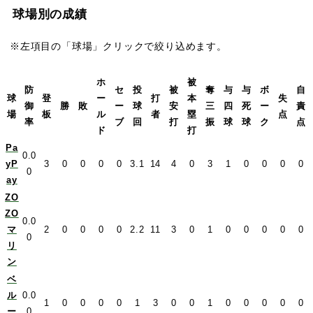
球場別の成績
※左項目の「球場」クリックで絞り込めます。
ホ
被
防
セ
投
被
奪
与
与
ボ
自
球
登
ー
打
本
失
御
勝
敗
ー
球
安
三
四
死
ー
責
場
板
ル
者
塁
点
率
ブ
回
打
振
球
球
ク
点
ド
打
Pa
0.0
yP
3
0
0
0
0
3.1
14
4
0
3
1
0
0
0
0
0
ay
ZO
ZO
0.0
マ
2
0
0
0
0
2.2
11
3
0
1
0
0
0
0
0
0
リ
ン
ベ
ル
0.0
1
0
0
0
0
1
3
0
0
1
0
0
0
0
0
ー
0