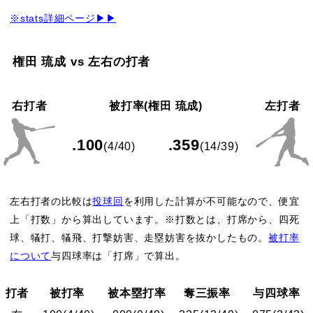
※stats詳細ページ▶▶
権田 琉成 vs 左右の打者
右打者
被打率(権田 琉成)
左打者
.100
.359
(4/40)
(14/39)
左右打者の比較は
投球回
を利用した計算が不可能なので、便宜
上「打数」から算出しています。※打数とは、打席から、四死
球、犠打、犠飛、打撃妨害、走塁妨害を抜かしたもの。
被打率
について
与四球率は「打席」で算出。
打者
被打率
被本塁打率
奪三振率
与四球率