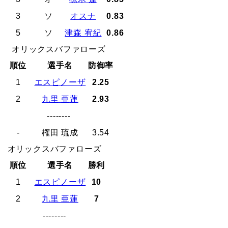
3
ソ
オスナ
0.83
5
ソ
津森 宥紀
0.86
オリックスバファローズ
順位
選手名
防御率
1
エスピノーザ
2.25
2
九里 亜蓮
2.93
--------
-
権田 琉成
3.54
オリックスバファローズ
順位
選手名
勝利
1
エスピノーザ
10
2
九里 亜蓮
7
--------