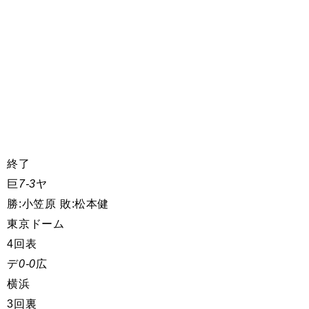
終了
巨
7-3
ヤ
勝:小笠原 敗:松本健
東京ドーム
4回表
デ
0-0
広
横浜
3回裏