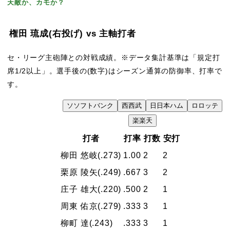
天敵か、カモか？
権田 琉成
(右投げ)
vs 主軸打者
セ・リーグ主砲陣との対戦成績。※データ集計基準は「規定打
席1/2以上」。選手後の(数字)はシーズン通算の防御率、打率で
す。
ソ
ソフトバンク
西
西武
日
日本ハム
ロ
ロッテ
VS
楽
楽天
打者
打率
打数
安打
柳田 悠岐
(.273)
1.00
2
2
栗原 陵矢
(.249)
.667
3
2
庄子 雄大
(.220)
.500
2
1
周東 佑京
(.279)
.333
3
1
柳町 達
(.243)
.333
3
1