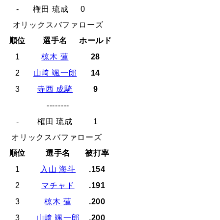
-
権田 琉成
0
オリックスバファローズ
順位
選手名
ホールド
1
椋木 蓮
28
2
山﨑 颯一郎
14
3
寺西 成騎
9
--------
-
権田 琉成
1
オリックスバファローズ
順位
選手名
被打率
1
入山 海斗
.154
2
マチャド
.191
3
椋木 蓮
.200
3
山﨑 颯一郎
.200