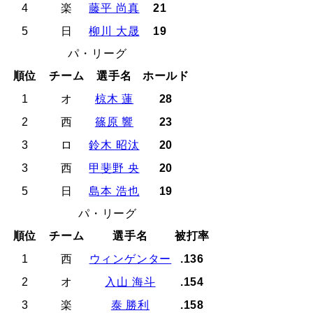
4
楽
藤平 尚真
21
5
日
柳川 大晟
19
パ・リーグ
順位
チーム
選手名
ホールド
1
オ
椋木 蓮
28
2
西
篠原 響
23
3
ロ
鈴木 昭汰
20
3
西
甲斐野 央
20
5
日
島本 浩也
19
パ・リーグ
順位
チーム
選手名
被打率
1
西
ウィンゲンター
.136
2
オ
入山 海斗
.154
3
楽
泰 勝利
.158