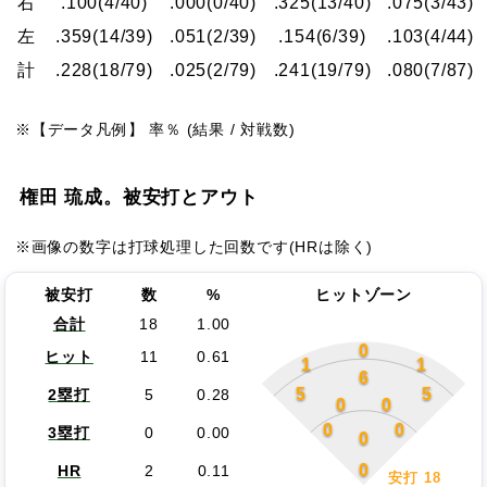
右
.100
(4/40)
.000
(0/40)
.325
(13/40)
.075
(3/43)
左
.359
(14/39)
.051
(2/39)
.154
(6/39)
.103
(4/44)
計
.228
(18/79)
.025
(2/79)
.241
(19/79)
.080
(7/87)
※【データ凡例】 率％ (結果 / 対戦数)
権田 琉成。被安打とアウト
※画像の数字は打球処理した回数です(HRは除く)
被安打
数
%
ヒットゾーン
合計
18
1.00
0
ヒット
11
0.61
1
1
6
5
5
2塁打
5
0.28
0
0
0
0
3塁打
0
0.00
0
0
HR
2
0.11
安打 18