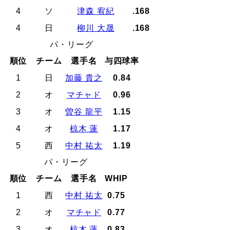
4
ソ
津森 宥紀
.168
4
日
柳川 大晟
.168
パ・リーグ
順位
チーム
選手名
与四球率
1
日
加藤 貴之
0.84
2
オ
マチャド
0.96
3
オ
曽谷 龍平
1.15
4
オ
椋木 蓮
1.17
5
西
中村 祐太
1.19
パ・リーグ
順位
チーム
選手名
WHIP
1
西
中村 祐太
0.75
2
オ
マチャド
0.77
3
オ
椋木 蓮
0.83