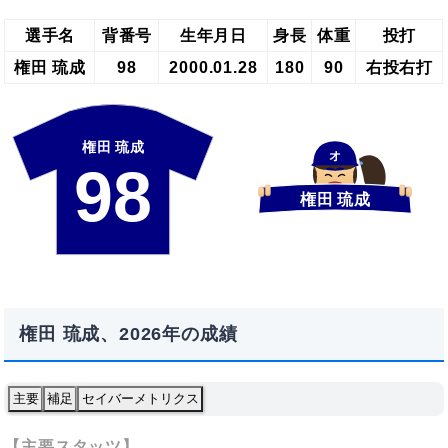
選手名
背番号
生年月日
身長
体重
投打
権田 琉成
98
2000.01.28
180
90
右投右打
権田 琉成
オ
98
権田 琉成
権田 琉成、2026年の成績
主要
補足
セイバーメトリクス
【主要スタッツ】