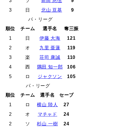
3
ソ
前田 悠伍
9
3
日
北山 亘基
9
パ・リーグ
順位
チーム
選手名
奪三振
1
日
伊藤 大海
121
2
オ
九里 亜蓮
119
3
楽
荘司 康誠
110
4
西
隅田 知一郎
106
5
ロ
ジャクソン
105
パ・リーグ
順位
チーム
選手名
セーブ
1
ロ
横山 陸人
27
2
オ
マチャド
24
2
ソ
杉山 一樹
24