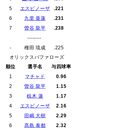
5
エスピノーザ
.221
6
九里 亜蓮
.231
7
曽谷 龍平
.238
--------
-
権田 琉成
.225
オリックスバファローズ
順位
選手名
与四球率
1
マチャド
0.96
2
曽谷 龍平
1.15
3
椋木 蓮
1.17
4
エスピノーザ
2.16
5
田嶋 大樹
2.29
6
髙島 泰都
2.32