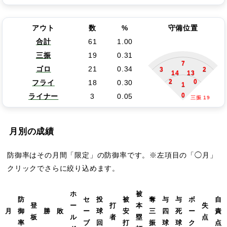
アウト
数
%
守備位置
合計
61
1.00
三振
19
0.31
7
ゴロ
21
0.34
3
2
14
13
2
0
フライ
18
0.30
1
0
ライナー
3
0.05
三振 19
月別の成績
防御率はその月間「限定」の防御率です。※左項目の「◯月」
クリックでさらに絞り込めます。
ホ
被
防
セ
投
被
奪
与
与
ボ
自
登
ー
打
本
失
月
御
勝
敗
ー
球
安
三
四
死
ー
責
板
ル
者
塁
点
率
ブ
回
打
振
球
球
ク
点