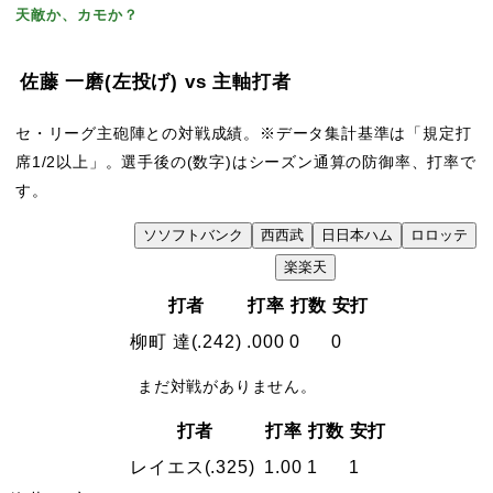
天敵か、カモか？
佐藤 一磨
(左投げ)
vs 主軸打者
セ・リーグ主砲陣との対戦成績。※データ集計基準は「規定打
席1/2以上」。選手後の(数字)はシーズン通算の防御率、打率で
す。
ソ
ソフトバンク
西
西武
日
日本ハム
ロ
ロッテ
VS
楽
楽天
打者
打率
打数
安打
柳町 達
(.242)
.000
0
0
まだ対戦がありません。
打者
打率
打数
安打
レイエス
(.325)
1.00
1
1