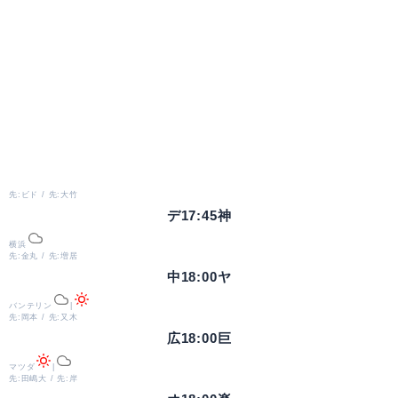
先:ビド / 先:大竹
デ
17:45
神
横浜
先:金丸 / 先:増居
中
18:00
ヤ
バンテリン
|
先:岡本 / 先:又木
広
18:00
巨
マツダ
|
先:田嶋大 / 先:岸