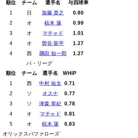
順位
チーム
選手名
与四球率
1
日
加藤 貴之
0.80
2
オ
椋木 蓮
0.99
3
オ
マチャド
1.01
4
オ
曽谷 龍平
1.27
4
西
隅田 知一郎
1.27
パ・リーグ
順位
チーム
選手名
WHIP
1
西
中村 祐太
0.71
2
ソ
オスナ
0.77
3
ソ
津森 宥紀
0.78
4
オ
マチャド
0.81
5
オ
椋木 蓮
0.83
オリックスバファローズ