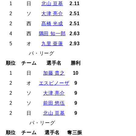
1
日
北山 亘基
2.11
2
ソ
大津 亮介
2.51
2
西
髙橋 光成
2.51
4
西
隅田 知一郎
2.63
5
オ
九里 亜蓮
2.93
パ・リーグ
順位
チーム
選手名
勝利
1
日
加藤 貴之
10
2
オ
エスピノーザ
9
2
ソ
大津 亮介
9
2
ソ
前田 悠伍
9
2
日
北山 亘基
9
パ・リーグ
順位
チーム
選手名
奪三振