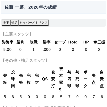
佐藤 一磨、2026年の成績
主要
補足
セイバーメトリクス
【主要スタッツ】
防御率
勝利
敗戦
勝率
セーブ
Hold
HP
奪三振
9.00
0
1
.000
0
0
0
2
【その他・補足スタッツ】
被
投
被
与
与
ボ
自
登
先
完
完
本
失
球
QS
安
四
死
ー
責
板
発
投
封
塁
点
回
打
球
球
ク
点
打
5
6
5
0
0
0
8
5
7
0
0
7
6