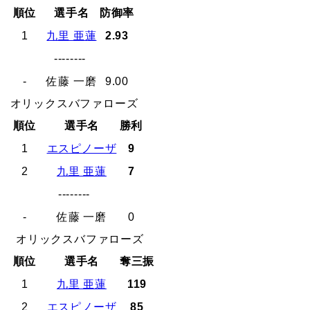
順位
選手名
防御率
1
九里 亜蓮
2.93
--------
-
佐藤 一磨
9.00
オリックスバファローズ
順位
選手名
勝利
1
エスピノーザ
9
2
九里 亜蓮
7
--------
-
佐藤 一磨
0
オリックスバファローズ
順位
選手名
奪三振
1
九里 亜蓮
119
2
エスピノーザ
85