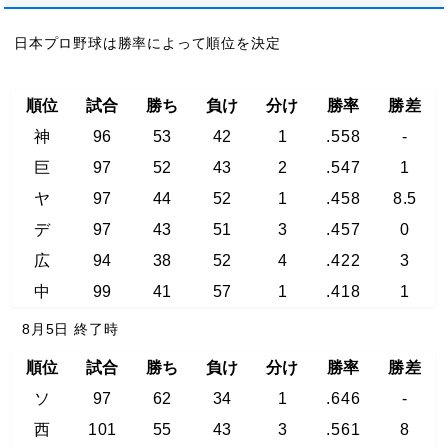
日本プロ野球は勝率によって順位を決定
順位
試合
勝ち
負け
分け
勝率
勝差
神
96
53
42
1
.558
-
巨
97
52
43
2
.547
1
ヤ
97
44
52
1
.458
8.5
デ
97
43
51
3
.457
0
広
94
38
52
4
.422
3
中
99
41
57
1
.418
1
8月5日 終了時
順位
試合
勝ち
負け
分け
勝率
勝差
ソ
97
62
34
1
.646
-
西
101
55
43
3
.561
8