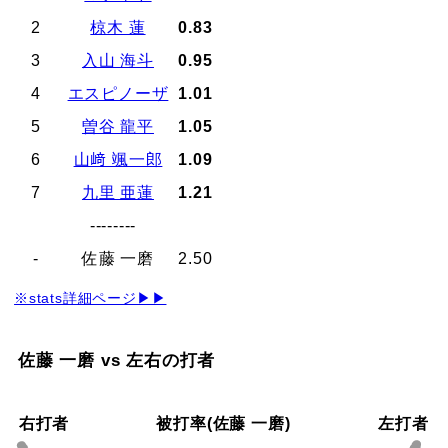
2
椋木 蓮
0.83
3
入山 海斗
0.95
4
エスピノーザ
1.01
5
曽谷 龍平
1.05
6
山﨑 颯一郎
1.09
7
九里 亜蓮
1.21
--------
-
佐藤 一磨
2.50
※stats詳細ページ▶▶
佐藤 一磨 vs 左右の打者
右打者
被打率(佐藤 一磨)
左打者