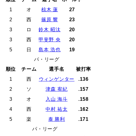
1
オ
椋木 蓮
27
2
西
篠原 響
23
3
ロ
鈴木 昭汰
20
3
西
甲斐野 央
20
5
日
島本 浩也
19
パ・リーグ
順位
チーム
選手名
被打率
1
西
ウィンゲンター
.136
2
ソ
津森 宥紀
.157
3
オ
入山 海斗
.158
4
西
中村 祐太
.162
5
楽
泰 勝利
.171
パ・リーグ