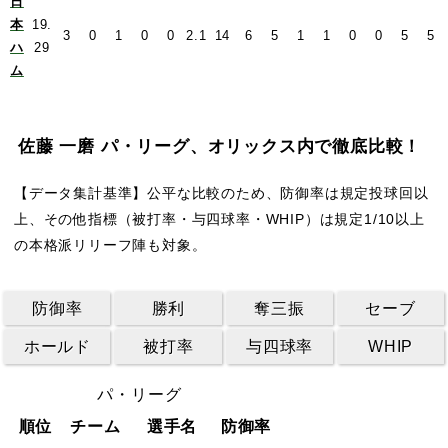
日
本
19.
3
0
1
0
0
2.1
14
6
5
1
1
0
0
5
5
ハ
29
ム
佐藤 一磨 パ・リーグ、オリックス内で徹底比較！
【データ集計基準】公平な比較のため、防御率は規定投球回以
上、その他指標（被打率・与四球率・WHIP）は規定1/10以上
の本格派リリーフ陣も対象。
防御率
勝利
奪三振
セーブ
ホールド
被打率
与四球率
WHIP
パ・リーグ
順位
チーム
選手名
防御率