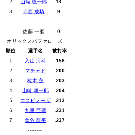
2
山﨑 颯一郎
13
3
寺西 成騎
9
--------
-
佐藤 一磨
0
オリックスバファローズ
順位
選手名
被打率
1
入山 海斗
.158
2
マチャド
.200
3
椋木 蓮
.203
4
山﨑 颯一郎
.204
5
エスピノーザ
.213
6
九里 亜蓮
.231
7
曽谷 龍平
.237
--------