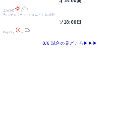
オ
18:00
楽
京セラD
|
先:スチュワート・ジュニア / 先:細野
ソ
18:00
日
PayPay
→
8/6 試合の見どころ▶▶▶