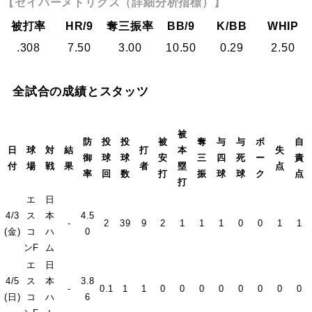
【セイバーメトリクス（詳細分析指標）】
被打率
HR/9
奪三振率
BB/9
K/BB
WHIP
.308
7.50
3.00
10.50
0.29
2.50
全試合の成績とスタッツ
被
防
投
投
被
奪
与
与
ボ
自
日
球
対
結
打
本
失
御
球
球
安
三
四
死
ー
責
付
場
戦
果
者
塁
点
率
回
数
打
振
球
球
ク
点
打
エ
日
4/3
ス
本
4.5
-
2
39
9
2
1
1
1
0
0
1
1
(金)
コ
ハ
0
ンF
ム
エ
日
4/5
ス
本
3.8
-
0.1
1
1
0
0
0
0
0
0
0
0
(日)
コ
ハ
6