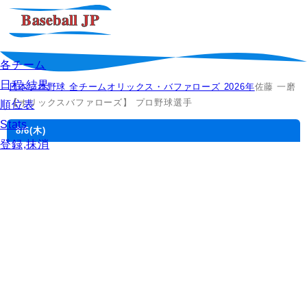
各チーム
日程,結果
日本プロ野球 全チーム
オリックス・バファローズ 2026年
佐藤 一磨
【オリックスバファローズ】 プロ野球選手
順位表
Stats
8/6
(木)
登録,抹消