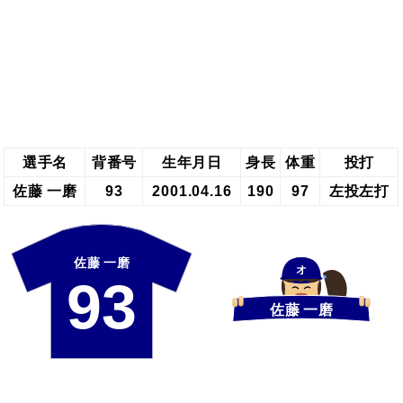
選手名
背番号
生年月日
身長
体重
投打
佐藤 一磨
93
2001.04.16
190
97
左投左打
佐藤 一磨
オ
93
佐藤 一磨