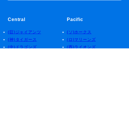
Central
Pacific
(巨)ジャイアンツ
(ソ)ホークス
(神)タイガース
(ロ)マリーンズ
(中)ドラゴンズ
(西)ライオンズ
(デ)ベイスターズ
(楽)イーグルス
(広)カープ
(日)ファイターズ
(ヤ)スワローズ
(オ)バファローズ
Service
About
各チーム
運営者情報
日程,結果
プライバシー
順位表
お問い合わせ
Stats
登録,抹消