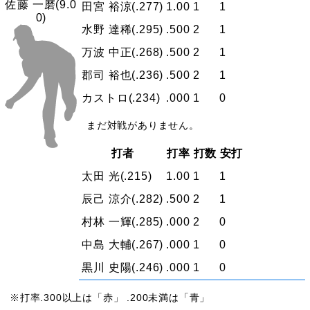
佐藤 一磨
(9.0
田宮 裕涼
(.277)
1.00
1
1
0)
水野 達稀
(.295)
.500
2
1
万波 中正
(.268)
.500
2
1
郡司 裕也
(.236)
.500
2
1
カストロ
(.234)
.000
1
0
まだ対戦がありません。
打者
打率
打数
安打
太田 光
(.215)
1.00
1
1
辰己 涼介
(.282)
.500
2
1
村林 一輝
(.285)
.000
2
0
中島 大輔
(.267)
.000
1
0
黒川 史陽
(.246)
.000
1
0
※打率.300以上は「赤」 .200未満は「青」