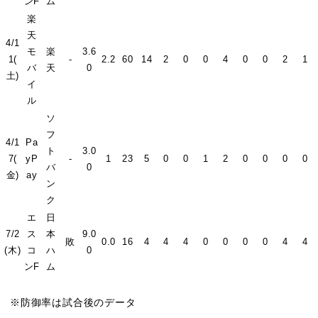
ンF
ム
楽
天
4/1
モ
楽
3.6
1(
-
2.2
60
14
2
0
0
4
0
0
2
1
バ
天
0
土)
イ
ル
ソ
フ
4/1
Pa
ト
3.0
7(
yP
-
1
23
5
0
0
1
2
0
0
0
0
バ
0
金)
ay
ン
ク
エ
日
7/2
ス
本
9.0
敗
0.0
16
4
4
4
0
0
0
0
4
4
(木)
コ
ハ
0
ンF
ム
※防御率は試合後のデータ