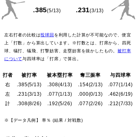
.385
.231
(5/13)
(3/13)
左右打者の比較は
投球回
を利用した計算が不可能なので、便宜
上「打数」から算出しています。※打数とは、打席から、四死
球、犠打、犠飛、打撃妨害、走塁妨害を抜かしたもの。
被打率
について
与四球率は「打席」で算出。
打者
被打率
被本塁打率
奪三振率
与四球率
右
.385
(5/13)
.308
(4/13)
.154
(2/13)
.077
(1/14)
左
.231
(3/13)
.077
(1/13)
.000
(0/13)
.462
(6/19)
計
.308
(8/26)
.192
(5/26)
.077
(2/26)
.212
(7/33)
※【データ凡例】 率％ (結果 / 対戦数)