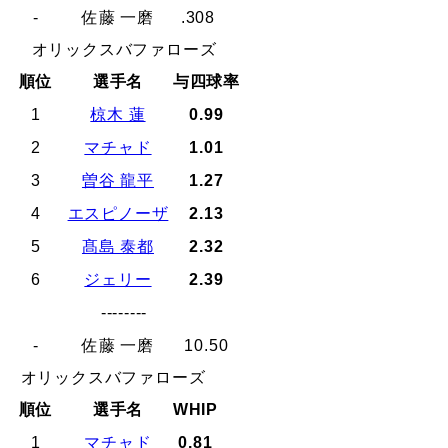
-
佐藤 一磨
.308
オリックスバファローズ
順位
選手名
与四球率
1
椋木 蓮
0.99
2
マチャド
1.01
3
曽谷 龍平
1.27
4
エスピノーザ
2.13
5
髙島 泰都
2.32
6
ジェリー
2.39
--------
-
佐藤 一磨
10.50
オリックスバファローズ
順位
選手名
WHIP
1
マチャド
0.81