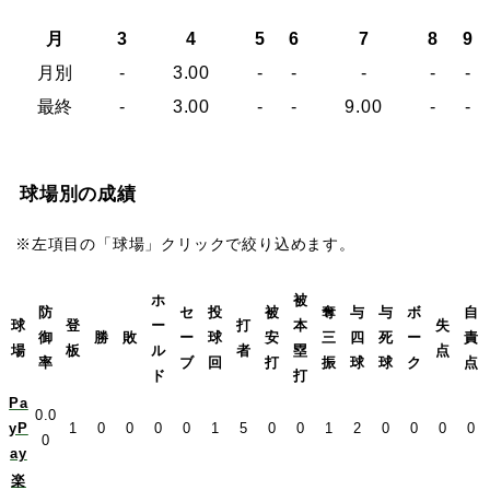
月
3
4
5
6
7
8
9
月別
-
3.00
-
-
-
-
-
最終
-
3.00
-
-
9.00
-
-
球場別の成績
※左項目の「球場」クリックで絞り込めます。
ホ
被
防
セ
投
被
奪
与
与
ボ
自
球
登
ー
打
本
失
御
勝
敗
ー
球
安
三
四
死
ー
責
場
板
ル
者
塁
点
率
ブ
回
打
振
球
球
ク
点
ド
打
Pa
0.0
yP
1
0
0
0
0
1
5
0
0
1
2
0
0
0
0
0
ay
楽