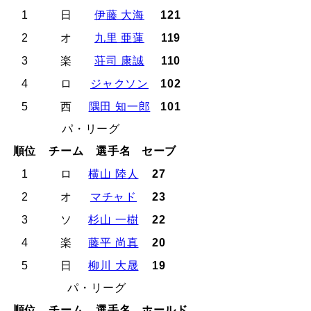
1
日
伊藤 大海
121
2
オ
九里 亜蓮
119
3
楽
荘司 康誠
110
4
ロ
ジャクソン
102
5
西
隅田 知一郎
101
パ・リーグ
順位
チーム
選手名
セーブ
1
ロ
横山 陸人
27
2
オ
マチャド
23
3
ソ
杉山 一樹
22
4
楽
藤平 尚真
20
5
日
柳川 大晟
19
パ・リーグ
順位
チーム
選手名
ホールド