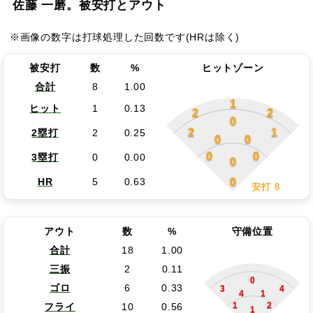
佐藤 一磨。被安打とアウト
※画像の数字は打球処理した回数です(HRは除く)
被安打
数
%
ヒットゾーン
合計
8
1.00
1
ヒット
1
0.13
2
2
0
2
1
2塁打
2
0.25
0
0
0
0
3塁打
0
0.00
0
0
HR
5
0.63
安打 8
アウト
数
%
守備位置
合計
18
1.00
三振
2
0.11
0
ゴロ
6
0.33
3
4
4
1
1
2
フライ
10
0.56
1