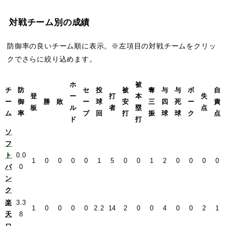
対戦チーム別の成績
防御率の良いチーム順に表示。※左項目の対戦チームをクリッ
クでさらに絞り込めます。
ホ
被
チ
防
セ
投
被
奪
与
与
ボ
自
登
ー
打
本
失
ー
御
勝
敗
ー
球
安
三
四
死
ー
責
板
ル
者
塁
点
ム
率
ブ
回
打
振
球
球
ク
点
ド
打
ソ
フ
ト
0.0
1
0
0
0
0
1
5
0
0
1
2
0
0
0
0
バ
0
ン
ク
楽
3.3
1
0
0
0
0
2.2
14
2
0
0
4
0
0
2
1
天
8