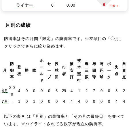
0
ライナー
0
0.00
三振 2
月別の成績
防御率はその月間「限定」の防御率です。※左項目の「◯月」
クリックでさらに絞り込めます。
ホ
被
防
セ
投
被
奪
与
与
ボ
自
登
ー
打
本
失
月
御
勝
敗
ー
球
安
三
四
死
ー
責
板
ル
者
塁
点
率
ブ
回
打
振
球
球
ク
点
ド
打
3.0
4月
4
0
0
0
0
6
29
4
1
2
7
0
0
3
2
0
7月
-
1
0
1
0
0
0
4
4
4
0
0
0
0
4
4
以下の表▼ は「月別」の防御率と「その月の最終日」を並べて
います。※ハイライトされてる数字が現在の防御率。