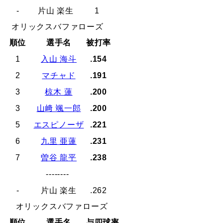
-
片山 楽生
1
オリックスバファローズ
順位
選手名
被打率
1
入山 海斗
.154
2
マチャド
.191
3
椋木 蓮
.200
3
山﨑 颯一郎
.200
5
エスピノーザ
.221
6
九里 亜蓮
.231
7
曽谷 龍平
.238
--------
-
片山 楽生
.262
オリックスバファローズ
順位
選手名
与四球率