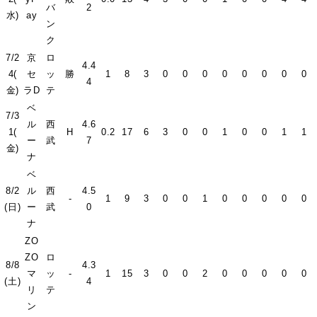
バ
2
水)
ay
ン
ク
7/2
京
ロ
4.4
4(
セ
ッ
勝
1
8
3
0
0
0
0
0
0
0
0
4
金)
ラD
テ
ベ
7/3
ル
西
4.6
1(
H
0.2
17
6
3
0
0
1
0
0
1
1
ー
武
7
金)
ナ
ベ
8/2
ル
西
4.5
-
1
9
3
0
0
1
0
0
0
0
0
(日)
ー
武
0
ナ
ZO
ZO
ロ
8/8
4.3
マ
ッ
-
1
15
3
0
0
2
0
0
0
0
0
(土)
4
リ
テ
ン