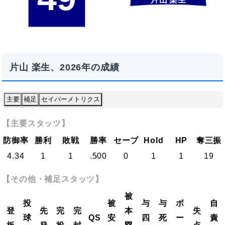
片山 楽生、2026年の成績
主要
補足
セイバーメトリクス
【主要スタッツ】
防御率
勝利
敗戦
勝率
セーブ
Hold
HP
奪三振
4.34
1
1
.500
0
1
1
19
【その他・補足スタッツ】
被
投
被
与
与
ボ
自
登
先
完
完
本
失
球
QS
安
四
死
ー
責