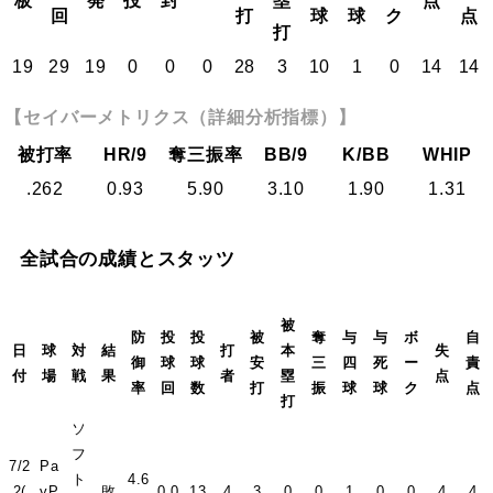
板
発
投
封
塁
点
回
打
球
球
ク
点
打
19
29
19
0
0
0
28
3
10
1
0
14
14
【セイバーメトリクス（詳細分析指標）】
被打率
HR/9
奪三振率
BB/9
K/BB
WHIP
.262
0.93
5.90
3.10
1.90
1.31
全試合の成績とスタッツ
被
防
投
投
被
奪
与
与
ボ
自
日
球
対
結
打
本
失
御
球
球
安
三
四
死
ー
責
付
場
戦
果
者
塁
点
率
回
数
打
振
球
球
ク
点
打
ソ
フ
7/2
Pa
ト
4.6
2(
yP
敗
0.0
13
4
3
0
0
1
0
0
4
4