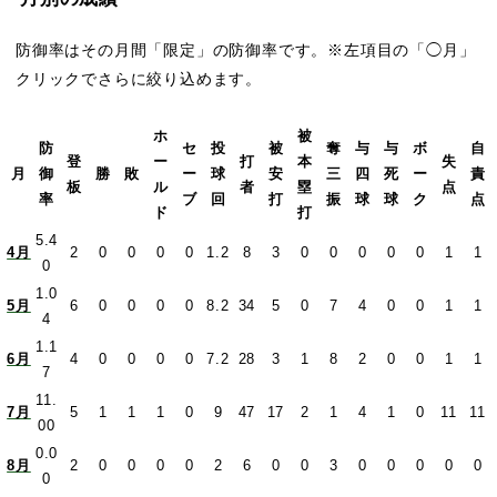
防御率はその月間「限定」の防御率です。※左項目の「◯月」
クリックでさらに絞り込めます。
ホ
被
防
セ
投
被
奪
与
与
ボ
自
登
ー
打
本
失
月
御
勝
敗
ー
球
安
三
四
死
ー
責
板
ル
者
塁
点
率
ブ
回
打
振
球
球
ク
点
ド
打
5.4
4月
2
0
0
0
0
1.2
8
3
0
0
0
0
0
1
1
0
1.0
5月
6
0
0
0
0
8.2
34
5
0
7
4
0
0
1
1
4
1.1
6月
4
0
0
0
0
7.2
28
3
1
8
2
0
0
1
1
7
11.
7月
5
1
1
1
0
9
47
17
2
1
4
1
0
11
11
00
0.0
8月
2
0
0
0
0
2
6
0
0
3
0
0
0
0
0
0