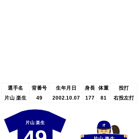
選手名
背番号
生年月日
身長
体重
投打
片山 楽生
49
2002.10.07
177
81
右投左打
片山 楽生
オ
49
片山 楽生