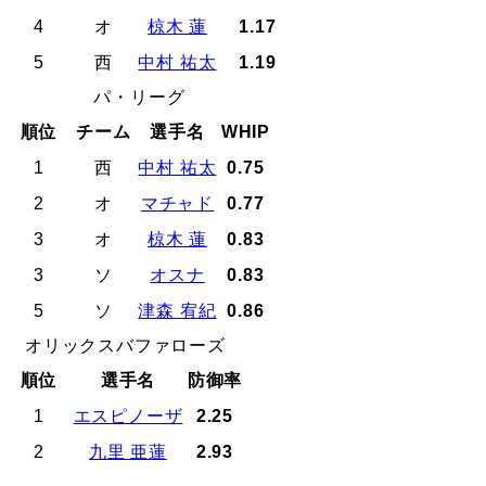
4
オ
椋木 蓮
1.17
5
西
中村 祐太
1.19
パ・リーグ
順位
チーム
選手名
WHIP
1
西
中村 祐太
0.75
2
オ
マチャド
0.77
3
オ
椋木 蓮
0.83
3
ソ
オスナ
0.83
5
ソ
津森 宥紀
0.86
オリックスバファローズ
順位
選手名
防御率
1
エスピノーザ
2.25
2
九里 亜蓮
2.93