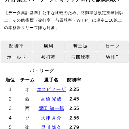
【データ集計基準】公平な比較のため、防御率は規定投球回以
上、その他指標（被打率・与四球率・WHIP）は規定1/10以上
の本格派リリーフ陣も対象。
防御率
勝利
奪三振
セーブ
ホールド
被打率
与四球率
WHIP
パ・リーグ
順位
チーム
選手名
防御率
1
オ
エスピノーザ
2.25
2
西
髙橋 光成
2.45
3
西
隅田 知一郎
2.55
4
ソ
大津 亮介
2.56
5
楽
早川 隆久
2.79