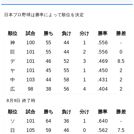
日本プロ野球は勝率によって順位を決定
順位
試合
勝ち
負け
分け
勝率
勝差
神
100
55
44
1
.556
-
巨
101
55
44
2
.556
0
デ
101
46
52
3
.469
8.5
ヤ
101
45
55
1
.450
2
中
103
44
58
1
.431
2
広
98
38
56
4
.404
2
8月9日 終了時
順位
試合
勝ち
負け
分け
勝率
勝差
ソ
101
64
36
1
.640
-
日
105
59
46
0
.562
7.5