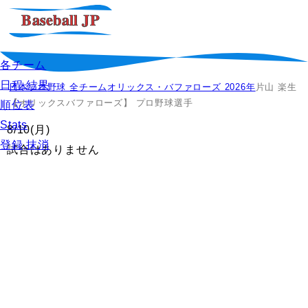
各チーム
日程,結果
日本プロ野球 全チーム
オリックス・バファローズ 2026年
片山 楽生
【オリックスバファローズ】 プロ野球選手
順位表
Stats
8/10
(月)
登録,抹消
試合はありません