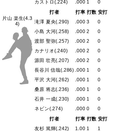
カストロ
(.224)
.000
1
0
打者
打率
打数
安打
片山 楽生
(4.3
滝澤 夏央
(.290)
.000
3
0
4)
小島 大河
(.258)
.000
2
0
渡部 聖弥
(.257)
.000
2
0
カナリオ
(.240)
.000
2
0
源田 壮亮
(.207)
.000
2
0
長谷川 信哉
(.286)
.000
1
0
平沢 大河
(.262)
.000
1
0
桑原 将志
(.236)
.000
1
0
石井 一成
(.230)
.000
1
0
ネビン
(.274)
.000
0
0
打者
打率
打数
安打
友杉 篤輝
(.242)
1.00
1
1