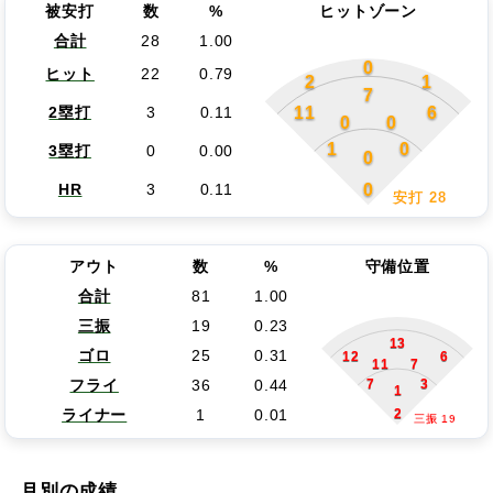
被安打
数
%
ヒットゾーン
合計
28
1.00
0
ヒット
22
0.79
2
1
7
11
6
2塁打
3
0.11
0
0
1
0
3塁打
0
0.00
0
0
HR
3
0.11
安打 28
アウト
数
%
守備位置
合計
81
1.00
三振
19
0.23
13
ゴロ
25
0.31
12
6
11
7
7
3
フライ
36
0.44
1
2
ライナー
1
0.01
三振 19
月別の成績