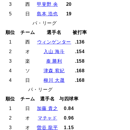
3
西
甲斐野 央
20
5
日
島本 浩也
19
パ・リーグ
順位
チーム
選手名
被打率
1
西
ウィンゲンター
.136
2
オ
入山 海斗
.154
3
楽
泰 勝利
.158
4
ソ
津森 宥紀
.168
4
日
柳川 大晟
.168
パ・リーグ
順位
チーム
選手名
与四球率
1
日
加藤 貴之
0.84
2
オ
マチャド
0.96
3
オ
曽谷 龍平
1.15