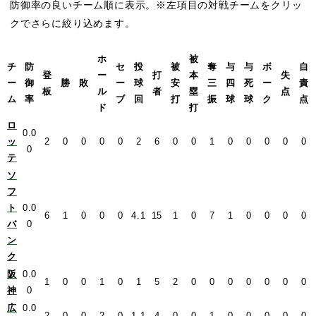
防御率の良いチーム順に表示。※左項目の対戦チームをクリッ
クでさらに絞り込めます。
ホ
被
チ
防
セ
投
被
奪
与
与
ボ
自
登
ー
打
本
失
ー
御
勝
敗
ー
球
安
三
四
死
ー
責
板
ル
者
塁
点
ム
率
ブ
回
打
振
球
球
ク
点
ド
打
ロ
0.0
ッ
2
0
0
0
0
2
6
0
0
1
0
0
0
0
0
0
テ
ソ
フ
ト
0.0
6
1
0
0
0
4.1
15
1
0
7
1
0
0
0
0
バ
0
ン
ク
阪
0.0
1
0
0
1
0
1
5
2
0
0
0
0
0
0
0
神
0
広
0.0
2
0
0
2
0
1.1
4
0
0
1
0
0
0
0
0