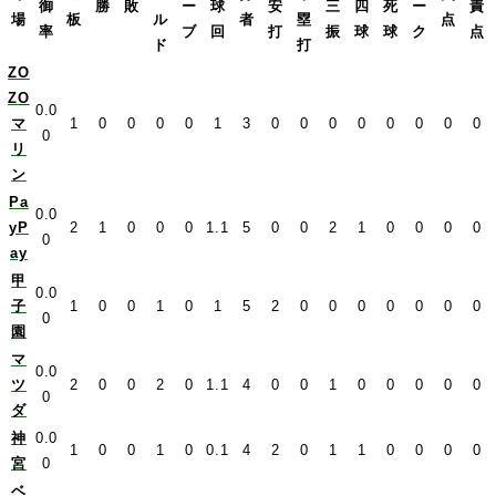
御
勝
敗
ー
球
安
三
四
死
ー
責
場
板
ル
者
塁
点
率
ブ
回
打
振
球
球
ク
点
ド
打
ZO
ZO
0.0
マ
1
0
0
0
0
1
3
0
0
0
0
0
0
0
0
0
リ
ン
Pa
0.0
yP
2
1
0
0
0
1.1
5
0
0
2
1
0
0
0
0
0
ay
甲
0.0
子
1
0
0
1
0
1
5
2
0
0
0
0
0
0
0
0
園
マ
0.0
ツ
2
0
0
2
0
1.1
4
0
0
1
0
0
0
0
0
0
ダ
神
0.0
1
0
0
1
0
0.1
4
2
0
1
1
0
0
0
0
宮
0
ベ