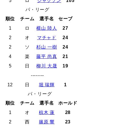
5
ロ
ジャクソン
105
パ・リーグ
順位
チーム
選手名
セーブ
1
ロ
横山 陸人
27
2
オ
マチャド
24
2
ソ
杉山 一樹
24
4
楽
藤平 尚真
21
5
日
柳川 大晟
19
--------
12
日
堀 瑞輝
1
パ・リーグ
順位
チーム
選手名
ホールド
1
オ
椋木 蓮
28
2
西
篠原 響
23