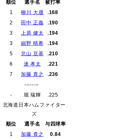
順位
選手名
被打率
1
柳川 大晟
.168
2
田中 正義
.190
3
上原 健太
.194
3
細野 晴希
.194
5
北山 亘基
.210
6
達 孝太
.221
7
加藤 貴之
.236
--------
-
堀 瑞輝
.225
北海道日本ハムファイター
ズ
順位
選手名
与四球率
1
加藤 貴之
0.84