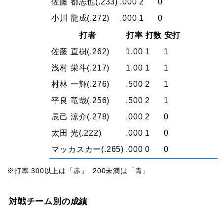
佐藤 都志也
(.233)
.000
2
0
小川 龍成
(.272)
.000
1
0
打者
打率
打数
安打
佐藤 直樹
(.262)
1.00
1
1
浅村 栄斗
(.217)
1.00
1
1
村林 一輝
(.276)
.500
2
1
平良 竜哉
(.256)
.500
2
1
辰己 涼介
(.278)
.000
2
0
太田 光
(.222)
.000
1
0
マッカスカー
(.265)
.000
0
0
※打率.300以上は「赤」 .200未満は「青」
対戦チーム別の成績