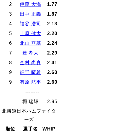
2
伊藤 大海
1.77
3
田中 正義
1.87
4
福谷 浩司
2.13
5
上原 健太
2.20
6
北山 亘基
2.24
7
達 孝太
2.29
8
金村 尚真
2.41
9
細野 晴希
2.60
9
有原 航平
2.60
--------
-
堀 瑞輝
2.95
北海道日本ハムファイタ
ーズ
順位
選手名
WHIP