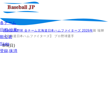
各チーム
日程,結果
日本プロ野球 全チーム
北海道日本ハムファイターズ 2026年
堀 瑞輝
【北海道日本ハムファイターズ】 プロ野球選手
順位表
Stats
8/9
(日)
登録,抹消