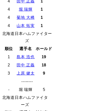
4
田中 正義
1
4
堀 瑞輝
1
4
菊地 大稀
1
4
山本 拓実
1
北海道日本ハムファイター
ズ
順位
選手名
ホールド
1
島本 浩也
19
2
田中 正義
18
3
上原 健太
9
--------
-
堀 瑞輝
5
北海道日本ハムファイタ
ーズ