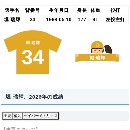
選手名
背番号
生年月日
身長
体重
投打
堀 瑞輝
34
1998.05.10
177
91
左投左打
堀 瑞輝
日
34
堀 瑞輝
堀 瑞輝、2026年の成績
主要
補足
セイバーメトリクス
【主要スタッツ】