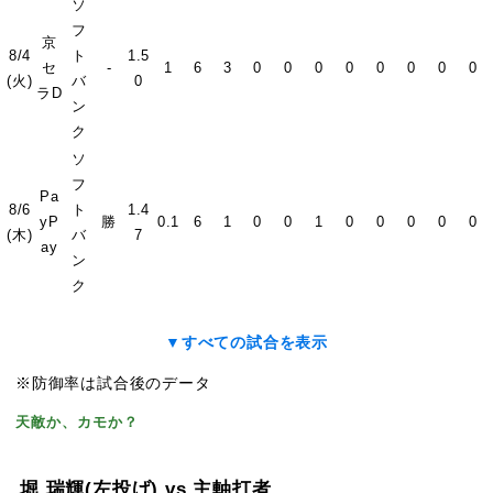
ソ
フ
京
8/4
ト
1.5
セ
-
1
6
3
0
0
0
0
0
0
0
0
(火)
バ
0
ラD
ン
ク
ソ
フ
Pa
8/6
ト
1.4
yP
勝
0.1
6
1
0
0
1
0
0
0
0
0
(木)
バ
7
ay
ン
ク
▼すべての試合を表示
※防御率は試合後のデータ
天敵か、カモか？
堀 瑞輝
(左投げ)
vs 主軸打者