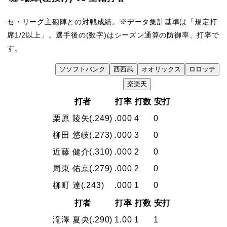
セ・リーグ主砲陣との対戦成績。※データ集計基準は「規定打
席1/2以上」。選手後の(数字)はシーズン通算の防御率、打率で
す。
ソ
ソフトバンク
西
西武
オ
オリックス
ロ
ロッテ
VS
楽
楽天
打者
打率
打数
安打
栗原 陵矢
(.249)
.000
4
0
柳田 悠岐
(.273)
.000
3
0
近藤 健介
(.310)
.000
2
0
周東 佑京
(.279)
.000
2
0
柳町 達
(.243)
.000
1
0
打者
打率
打数
安打
滝澤 夏央
(.290)
1.00
1
1