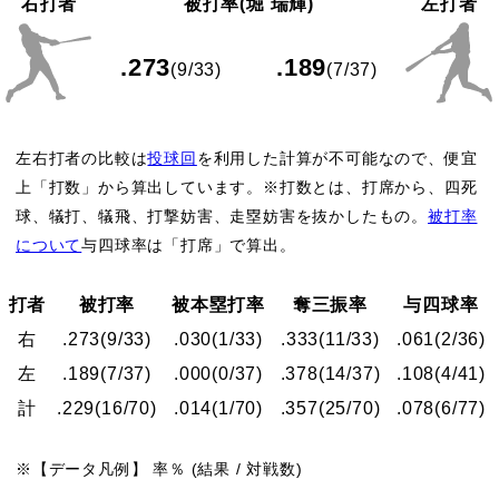
右打者
被打率(堀 瑞輝)
左打者
.273
.189
(9/33)
(7/37)
左右打者の比較は
投球回
を利用した計算が不可能なので、便宜
上「打数」から算出しています。※打数とは、打席から、四死
球、犠打、犠飛、打撃妨害、走塁妨害を抜かしたもの。
被打率
について
与四球率は「打席」で算出。
打者
被打率
被本塁打率
奪三振率
与四球率
右
.273
(9/33)
.030
(1/33)
.333
(11/33)
.061
(2/36)
左
.189
(7/37)
.000
(0/37)
.378
(14/37)
.108
(4/41)
計
.229
(16/70)
.014
(1/70)
.357
(25/70)
.078
(6/77)
※【データ凡例】 率％ (結果 / 対戦数)