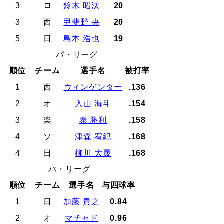
3
ロ
鈴木 昭汰
20
3
西
甲斐野 央
20
5
日
島本 浩也
19
パ・リーグ
順位
チーム
選手名
被打率
1
西
ウィンゲンター
.136
2
オ
入山 海斗
.154
3
楽
泰 勝利
.158
4
ソ
津森 宥紀
.168
4
日
柳川 大晟
.168
パ・リーグ
順位
チーム
選手名
与四球率
1
日
加藤 貴之
0.84
2
オ
マチャド
0.96