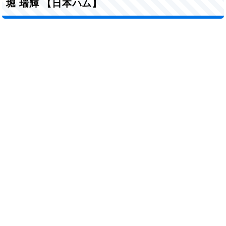
堀 瑞輝 【日本ハム】