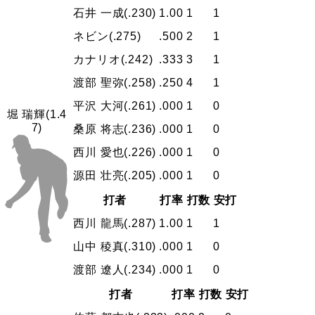
石井 一成
(.230)
1.00
1
1
ネビン
(.275)
.500
2
1
カナリオ
(.242)
.333
3
1
渡部 聖弥
(.258)
.250
4
1
平沢 大河
(.261)
.000
1
0
堀 瑞輝
(1.4
7)
桑原 将志
(.236)
.000
1
0
西川 愛也
(.226)
.000
1
0
源田 壮亮
(.205)
.000
1
0
打者
打率
打数
安打
西川 龍馬
(.287)
1.00
1
1
山中 稜真
(.310)
.000
1
0
渡部 遼人
(.234)
.000
1
0
打者
打率
打数
安打