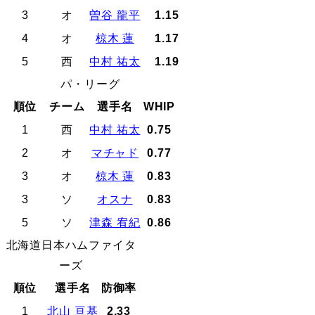
3
オ
曽谷 龍平
1.15
4
オ
椋木 蓮
1.17
5
西
中村 祐太
1.19
パ・リーグ
順位
チーム
選手名
WHIP
1
西
中村 祐太
0.75
2
オ
マチャド
0.77
3
オ
椋木 蓮
0.83
3
ソ
オスナ
0.83
5
ソ
津森 宥紀
0.86
北海道日本ハムファイタ
ーズ
順位
選手名
防御率
1
北山 亘基
2.33