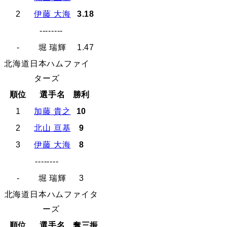
2
伊藤 大海
3.18
--------
-
堀 瑞輝
1.47
北海道日本ハムファイ
ターズ
順位
選手名
勝利
1
加藤 貴之
10
2
北山 亘基
9
3
伊藤 大海
8
--------
-
堀 瑞輝
3
北海道日本ハムファイタ
ーズ
順位
選手名
奪三振