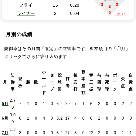
3
2
フライ
15
0.28
2
0
ライナー
2
0.04
三振 25
月別の成績
防御率はその月間「限定」の防御率です。※左項目の「◯月」
クリックでさらに絞り込めます。
ホ
被
防
セ
投
被
奪
与
与
ボ
自
登
ー
打
本
失
月
御
勝
敗
ー
球
安
三
四
死
ー
責
板
ル
者
塁
点
率
ブ
回
打
振
球
球
ク
点
ド
打
2.7
5月
7
1
0
1
0
6.2
29
7
1
6
2
0
0
2
2
0
0.0
6月
6
1
0
4
0
3.2
17
4
0
6
2
0
0
0
0
0
1.3
7月
8
0
0
0
0
6.2
27
5
0
12
2
0
0
1
1