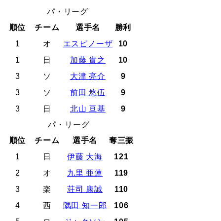
パ・リーグ
順位
チーム
選手名
勝利
1
オ
エスピノーザ
10
1
日
加藤 貴之
10
3
ソ
大津 亮介
9
3
ソ
前田 悠伍
9
3
日
北山 亘基
9
パ・リーグ
順位
チーム
選手名
奪三振
1
日
伊藤 大海
121
2
オ
九里 亜蓮
119
3
楽
荘司 康誠
110
4
西
隅田 知一郎
106