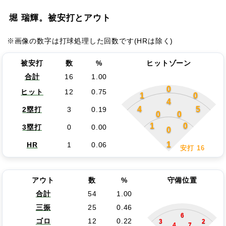
堀 瑞輝。被安打とアウト
※画像の数字は打球処理した回数です(HRは除く)
被安打
数
%
ヒットゾーン
合計
16
1.00
0
ヒット
12
0.75
1
0
4
4
5
2塁打
3
0.19
0
0
1
0
3塁打
0
0.00
0
1
HR
1
0.06
安打 16
アウト
数
%
守備位置
合計
54
1.00
三振
25
0.46
6
ゴロ
12
0.22
3
2
4
7