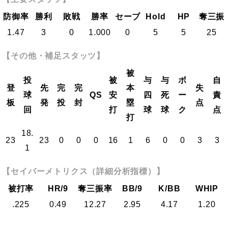
防御率
勝利
敗戦
勝率
セーブ
Hold
HP
奪三振
1.47
3
0
1.000
0
5
5
25
【その他・補足スタッツ】
被
投
被
与
与
ボ
自
登
先
完
完
本
失
球
QS
安
四
死
ー
責
板
発
投
封
塁
点
回
打
球
球
ク
点
打
18.
23
23
0
0
0
16
1
6
0
0
3
3
1
【セイバーメトリクス（詳細分析指標）】
被打率
HR/9
奪三振率
BB/9
K/BB
WHIP
.225
0.49
12.27
2.95
4.17
1.20