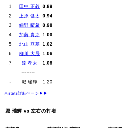
1
田中 正義
0.89
2
上原 健太
0.94
3
細野 晴希
0.98
4
加藤 貴之
1.00
5
北山 亘基
1.02
6
柳川 大晟
1.06
7
達 孝太
1.08
--------
-
堀 瑞輝
1.20
※stats詳細ページ▶▶
堀 瑞輝 vs 左右の打者