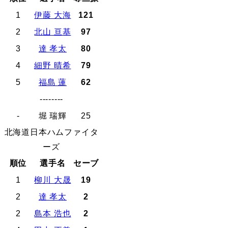
1
伊藤 大海
121
2
北山 亘基
97
3
達 孝太
80
4
細野 晴希
79
5
福島 蓮
62
--------
-
堀 瑞輝
25
北海道日本ハムファイタ
ーズ
順位
選手名
セーブ
1
柳川 大晟
19
2
達 孝太
2
2
島本 浩也
2