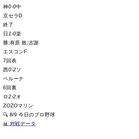
神
0-0
中
京セラD
終了
日
1-0
楽
勝:有原 敗:古謝
エスコンF
7回表
西
0-2
ソ
ベルーナ
6回裏
ロ
2-2
オ
ZOZOマリン
🔍 8/9 今日のプロ野球
📊 对戦データ