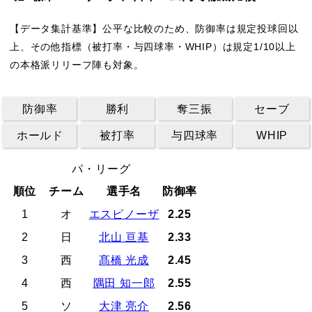
【データ集計基準】公平な比較のため、防御率は規定投球回以
上、その他指標（被打率・与四球率・WHIP）は規定1/10以上
の本格派リリーフ陣も対象。
防御率
勝利
奪三振
セーブ
ホールド
被打率
与四球率
WHIP
パ・リーグ
順位
チーム
選手名
防御率
1
オ
エスピノーザ
2.25
2
日
北山 亘基
2.33
3
西
髙橋 光成
2.45
4
西
隅田 知一郎
2.55
5
ソ
大津 亮介
2.56