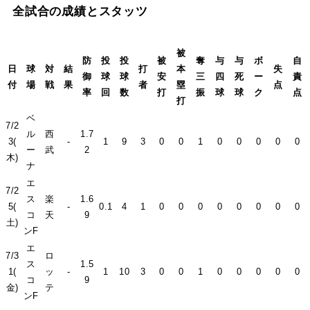
全試合の成績とスタッツ
被
防
投
投
被
奪
与
与
ボ
自
日
球
対
結
打
本
失
御
球
球
安
三
四
死
ー
責
付
場
戦
果
者
塁
点
率
回
数
打
振
球
球
ク
点
打
ベ
7/2
ル
西
1.7
3(
-
1
9
3
0
0
1
0
0
0
0
0
ー
武
2
木)
ナ
エ
7/2
ス
楽
1.6
5(
-
0.1
4
1
0
0
0
0
0
0
0
0
コ
天
9
土)
ンF
エ
7/3
ロ
ス
1.5
1(
ッ
-
1
10
3
0
0
1
0
0
0
0
0
コ
9
金)
テ
ンF