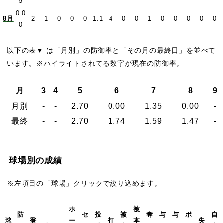
5
0.0
8月
2
1
0
0
0
1.1
4
0
0
1
0
0
0
0
0
0
以下の表▼ は「月別」の防御率と「その月の最終日」を並べて
います。※ハイライトされてる数字が現在の防御率。
月
3
4
5
6
7
8
9
月別
-
-
2.70
0.00
1.35
0.00
-
最終
-
-
2.70
1.74
1.59
1.47
-
球場別の成績
※左項目の「球場」クリックで絞り込めます。
ホ
被
防
セ
投
被
奪
与
与
ボ
自
球
登
ー
打
本
失