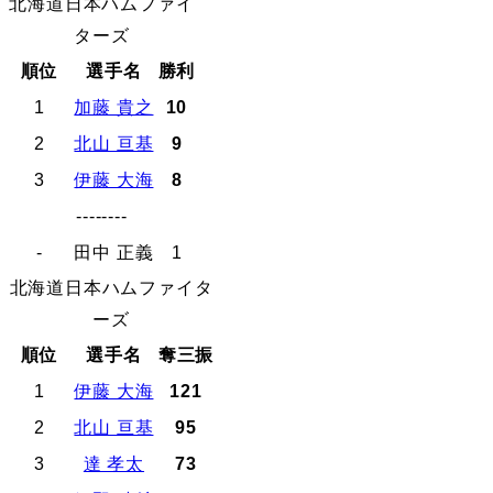
北海道日本ハムファイ
ターズ
順位
選手名
勝利
1
加藤 貴之
10
2
北山 亘基
9
3
伊藤 大海
8
--------
-
田中 正義
1
北海道日本ハムファイタ
ーズ
順位
選手名
奪三振
1
伊藤 大海
121
2
北山 亘基
95
3
達 孝太
73