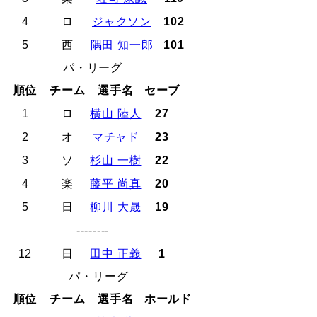
4
ロ
ジャクソン
102
5
西
隅田 知一郎
101
パ・リーグ
順位
チーム
選手名
セーブ
1
ロ
横山 陸人
27
2
オ
マチャド
23
3
ソ
杉山 一樹
22
4
楽
藤平 尚真
20
5
日
柳川 大晟
19
--------
12
日
田中 正義
1
パ・リーグ
順位
チーム
選手名
ホールド