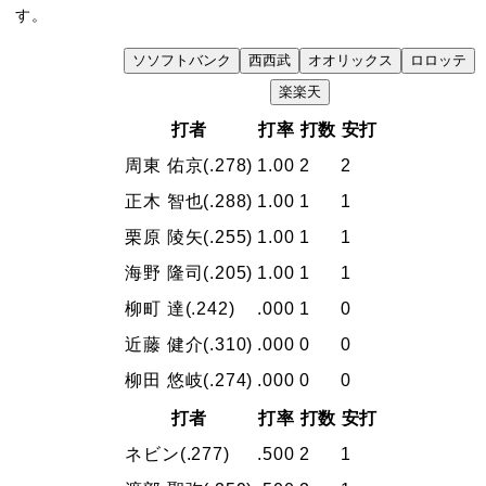
す。
ソ
ソフトバンク
西
西武
オ
オリックス
ロ
ロッテ
VS
楽
楽天
打者
打率
打数
安打
周東 佑京
(.278)
1.00
2
2
正木 智也
(.288)
1.00
1
1
栗原 陵矢
(.255)
1.00
1
1
海野 隆司
(.205)
1.00
1
1
柳町 達
(.242)
.000
1
0
近藤 健介
(.310)
.000
0
0
柳田 悠岐
(.274)
.000
0
0
打者
打率
打数
安打
ネビン
(.277)
.500
2
1