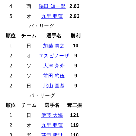
4
西
隅田 知一郎
2.63
5
オ
九里 亜蓮
2.93
パ・リーグ
順位
チーム
選手名
勝利
1
日
加藤 貴之
10
2
オ
エスピノーザ
9
2
ソ
大津 亮介
9
2
ソ
前田 悠伍
9
2
日
北山 亘基
9
パ・リーグ
順位
チーム
選手名
奪三振
1
日
伊藤 大海
121
2
オ
九里 亜蓮
119
3
楽
荘司 康誠
110