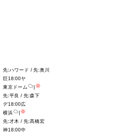
先:ハワード / 先:奥川
巨
18:00
ヤ
東京ドーム
|
先:平良 / 先:森下
デ
18:00
広
横浜
|
先:才木 / 先:髙橋宏
神
18:00
中