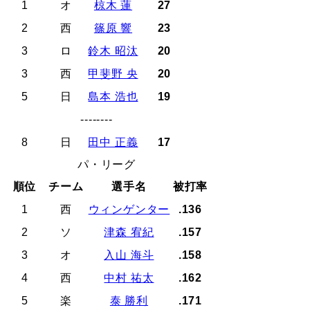
1
オ
椋木 蓮
27
2
西
篠原 響
23
3
ロ
鈴木 昭汰
20
3
西
甲斐野 央
20
5
日
島本 浩也
19
--------
8
日
田中 正義
17
パ・リーグ
順位
チーム
選手名
被打率
1
西
ウィンゲンター
.136
2
ソ
津森 宥紀
.157
3
オ
入山 海斗
.158
4
西
中村 祐太
.162
5
楽
泰 勝利
.171