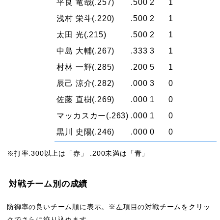
平良 竜哉
(.257)
.500
2
1
浅村 栄斗
(.220)
.500
2
1
太田 光
(.215)
.500
2
1
中島 大輔
(.267)
.333
3
1
村林 一輝
(.285)
.200
5
1
辰己 涼介
(.282)
.000
3
0
佐藤 直樹
(.269)
.000
1
0
マッカスカー
(.263)
.000
1
0
黒川 史陽
(.246)
.000
0
0
※打率.300以上は「赤」 .200未満は「青」
対戦チーム別の成績
防御率の良いチーム順に表示。※左項目の対戦チームをクリッ
クでさらに絞り込めます。