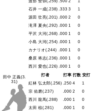
渡部 聖弥
(.259)
.500
2
1
石井 一成
(.238)
.333
3
1
源田 壮亮
(.201)
.000
2
0
滝澤 夏央
(.292)
.000
1
0
平沢 大河
(.268)
.000
1
0
小島 大河
(.254)
.000
1
0
カナリオ
(.244)
.000
1
0
桑原 将志
(.236)
.000
1
0
西川 愛也
(.226)
.000
1
0
打者
打率
打数
安打
田中 正義
(3.
31)
紅林 弘太郎
(.256)
.250
4
1
宗 佑磨
(.237)
.000
2
0
西川 龍馬
(.288)
.000
1
0
太田 椋
(.281)
.000
1
0