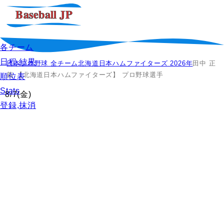
各チーム
日程,結果
日本プロ野球 全チーム
北海道日本ハムファイターズ 2026年
田中 正
義 【北海道日本ハムファイターズ】 プロ野球選手
順位表
Stats
8/7
(金)
登録,抹消