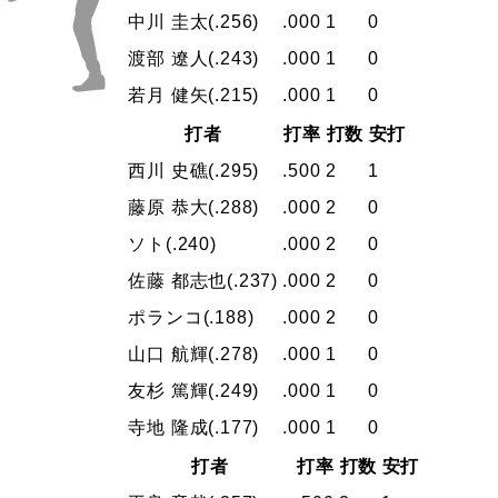
中川 圭太
(.256)
.000
1
0
渡部 遼人
(.243)
.000
1
0
若月 健矢
(.215)
.000
1
0
打者
打率
打数
安打
西川 史礁
(.295)
.500
2
1
藤原 恭大
(.288)
.000
2
0
ソト
(.240)
.000
2
0
佐藤 都志也
(.237)
.000
2
0
ポランコ
(.188)
.000
2
0
山口 航輝
(.278)
.000
1
0
友杉 篤輝
(.249)
.000
1
0
寺地 隆成
(.177)
.000
1
0
打者
打率
打数
安打