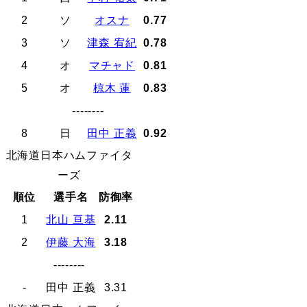
2
ソ
オスナ
0.77
3
ソ
津森 宥紀
0.78
4
オ
マチャド
0.81
5
オ
椋木 蓮
0.83
--------
8
日
田中 正義
0.92
北海道日本ハムファイタ
ーズ
順位
選手名
防御率
1
北山 亘基
2.11
2
伊藤 大海
3.18
--------
-
田中 正義
3.31