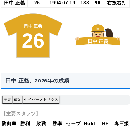
田中 正義
26
1994.07.19
188
96
右投右打
田中 正義
日
26
田中 正義
田中 正義、2026年の成績
主要
補足
セイバーメトリクス
【主要スタッツ】
防御率
勝利
敗戦
勝率
セーブ
Hold
HP
奪三振