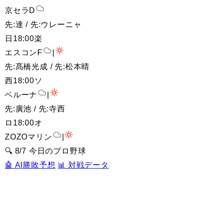
京セラD
先:達 / 先:ウレーニャ
日
18:00
楽
エスコンF
|
先:髙橋光成 / 先:松本晴
西
18:00
ソ
ベルーナ
|
先:廣池 / 先:寺西
ロ
18:00
オ
ZOZOマリン
|
🔍 8/7 今日のプロ野球
🤖 AI勝敗予想
📊 対戦データ