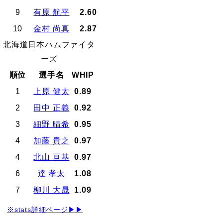
9
有原 航平
2.60
10
金村 尚真
2.87
北海道日本ハムファイタ
ーズ
順位
選手名
WHIP
1
上原 健太
0.89
2
田中 正義
0.92
3
細野 晴希
0.95
4
加藤 貴之
0.97
4
北山 亘基
0.97
6
達 孝太
1.08
7
柳川 大晟
1.09
※stats詳細ページ▶▶