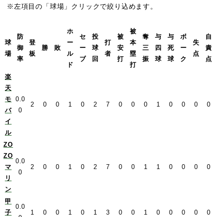
※左項目の「球場」クリックで絞り込めます。
ホ
被
防
セ
投
被
奪
与
与
ボ
自
球
登
ー
打
本
失
御
勝
敗
ー
球
安
三
四
死
ー
責
場
板
ル
者
塁
点
率
ブ
回
打
振
球
球
ク
点
ド
打
楽
天
モ
0.0
2
0
0
1
0
2
7
0
0
0
1
0
0
0
0
バ
0
イ
ル
ZO
ZO
0.0
マ
2
0
0
1
0
2
7
0
0
1
1
0
0
0
0
0
リ
ン
甲
0.0
子
1
0
0
1
0
1
3
0
0
1
0
0
0
0
0