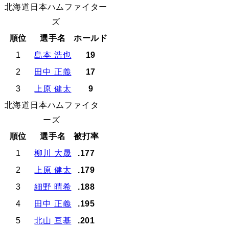
北海道日本ハムファイター
ズ
順位
選手名
ホールド
1
島本 浩也
19
2
田中 正義
17
3
上原 健太
9
北海道日本ハムファイタ
ーズ
順位
選手名
被打率
1
柳川 大晟
.177
2
上原 健太
.179
3
細野 晴希
.188
4
田中 正義
.195
5
北山 亘基
.201