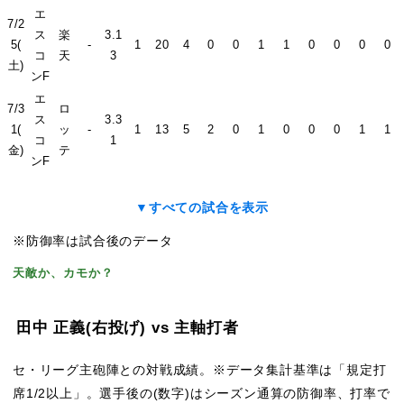
エ
7/2
ス
楽
3.1
5(
-
1
20
4
0
0
1
1
0
0
0
0
コ
天
3
土)
ンF
エ
7/3
ロ
ス
3.3
1(
ッ
-
1
13
5
2
0
1
0
0
0
1
1
コ
1
金)
テ
ンF
▼すべての試合を表示
※防御率は試合後のデータ
天敵か、カモか？
田中 正義
(右投げ)
vs 主軸打者
セ・リーグ主砲陣との対戦成績。※データ集計基準は「規定打
席1/2以上」。選手後の(数字)はシーズン通算の防御率、打率で