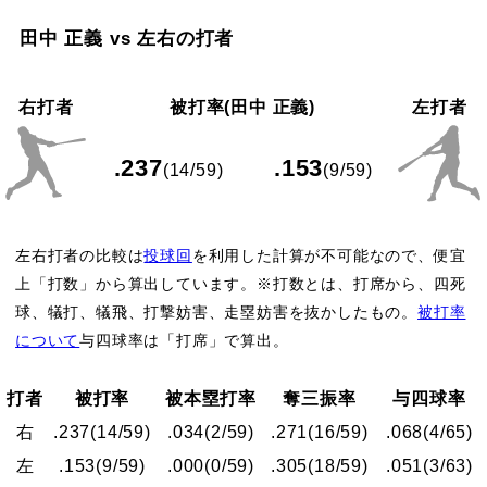
田中 正義 vs 左右の打者
右打者
被打率(田中 正義)
左打者
.237
.153
(14/59)
(9/59)
左右打者の比較は
投球回
を利用した計算が不可能なので、便宜
上「打数」から算出しています。※打数とは、打席から、四死
球、犠打、犠飛、打撃妨害、走塁妨害を抜かしたもの。
被打率
について
与四球率は「打席」で算出。
打者
被打率
被本塁打率
奪三振率
与四球率
右
.237
(14/59)
.034
(2/59)
.271
(16/59)
.068
(4/65)
左
.153
(9/59)
.000
(0/59)
.305
(18/59)
.051
(3/63)