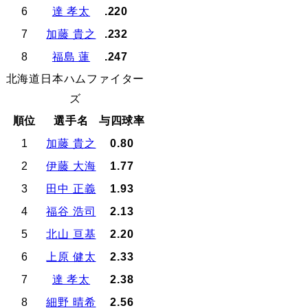
6
達 孝太
.220
7
加藤 貴之
.232
8
福島 蓮
.247
北海道日本ハムファイター
ズ
順位
選手名
与四球率
1
加藤 貴之
0.80
2
伊藤 大海
1.77
3
田中 正義
1.93
4
福谷 浩司
2.13
5
北山 亘基
2.20
6
上原 健太
2.33
7
達 孝太
2.38
8
細野 晴希
2.56