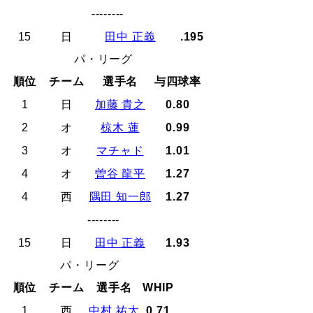
--------
15
日
田中 正義
.195
パ・リーグ
順位
チーム
選手名
与四球率
1
日
加藤 貴之
0.80
2
オ
椋木 蓮
0.99
3
オ
マチャド
1.01
4
オ
曽谷 龍平
1.27
4
西
隅田 知一郎
1.27
--------
15
日
田中 正義
1.93
パ・リーグ
順位
チーム
選手名
WHIP
1
西
中村 祐太
0.71