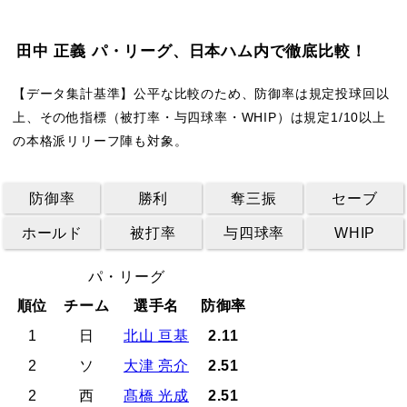
田中 正義 パ・リーグ、日本ハム内で徹底比較！
【データ集計基準】公平な比較のため、防御率は規定投球回以
上、その他指標（被打率・与四球率・WHIP）は規定1/10以上
の本格派リリーフ陣も対象。
防御率
勝利
奪三振
セーブ
ホールド
被打率
与四球率
WHIP
パ・リーグ
順位
チーム
選手名
防御率
1
日
北山 亘基
2.11
2
ソ
大津 亮介
2.51
2
西
髙橋 光成
2.51