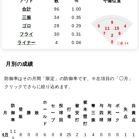
アウト
数
%
守備位置
合計
96
1.00
三振
34
0.35
9
ゴロ
28
0.29
5
4
11
15
7
9
フライ
30
0.31
2
0
ライナー
4
0.04
三振 34
月別の成績
防御率はその月間「限定」の防御率です。※左項目の「◯月」
クリックでさらに絞り込めます。
ホ
被
防
セ
投
被
奪
与
与
ボ
自
登
ー
打
本
失
月
御
勝
敗
ー
球
安
三
四
死
ー
責
板
ル
者
塁
点
率
ブ
回
打
振
球
球
ク
点
ド
打
1.1
4月
8
0
0
6
0
8
25
2
1
4
0
0
0
1
1
3