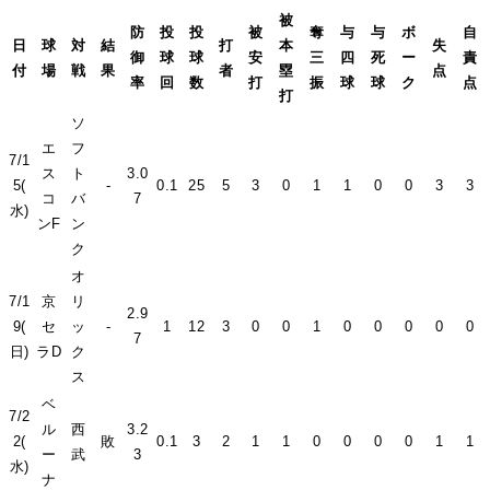
被
防
投
投
被
奪
与
与
ボ
自
日
球
対
結
打
本
失
御
球
球
安
三
四
死
ー
責
付
場
戦
果
者
塁
点
率
回
数
打
振
球
球
ク
点
打
ソ
エ
フ
7/1
ス
ト
3.0
5(
-
0.1
25
5
3
0
1
1
0
0
3
3
コ
バ
7
水)
ンF
ン
ク
オ
7/1
京
リ
2.9
9(
セ
ッ
-
1
12
3
0
0
1
0
0
0
0
0
7
日)
ラD
ク
ス
ベ
7/2
ル
西
3.2
2(
敗
0.1
3
2
1
1
0
0
0
0
1
1
ー
武
3
水)
ナ