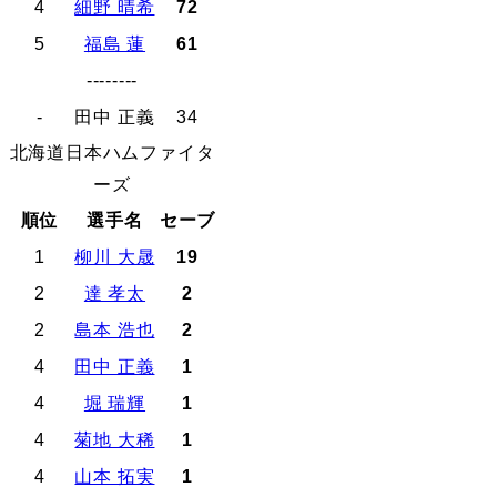
4
細野 晴希
72
5
福島 蓮
61
--------
-
田中 正義
34
北海道日本ハムファイタ
ーズ
順位
選手名
セーブ
1
柳川 大晟
19
2
達 孝太
2
2
島本 浩也
2
4
田中 正義
1
4
堀 瑞輝
1
4
菊地 大稀
1
4
山本 拓実
1