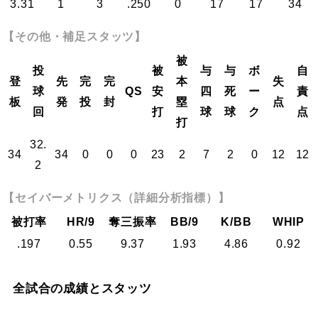
3.31
1
3
.250
0
17
17
34
【その他・補足スタッツ】
被
投
被
与
与
ボ
自
登
先
完
完
本
失
球
QS
安
四
死
ー
責
板
発
投
封
塁
点
回
打
球
球
ク
点
打
32.
34
34
0
0
0
23
2
7
2
0
12
12
2
【セイバーメトリクス（詳細分析指標）】
被打率
HR/9
奪三振率
BB/9
K/BB
WHIP
.197
0.55
9.37
1.93
4.86
0.92
全試合の成績とスタッツ