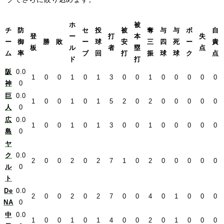
ホ
被
チ
防
セ
投
被
奪
与
与
ボ
自
登
ー
打
本
失
ー
御
勝
敗
ー
球
安
三
四
死
ー
責
板
ル
者
塁
点
ム
率
ブ
回
打
振
球
球
ク
点
ド
打
阪
0.0
1
0
0
1
0
1
3
0
0
1
0
0
0
0
0
神
0
巨
0.0
1
0
0
1
0
1
5
2
0
2
0
0
0
0
0
人
0
広
0.0
1
0
0
1
0
1
3
0
0
1
0
0
0
0
0
島
0
ヤ
ク
0.0
2
0
0
2
0
2
7
1
0
2
0
0
0
0
0
ル
0
ト
De
0.0
2
0
0
2
0
2
7
0
0
4
0
1
0
0
0
NA
0
中
0.0
1
0
0
1
0
1
4
0
0
2
0
1
0
0
0