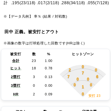
計
.195
(23/118)
.017
(2/118)
.288
(34/118)
.055
(7/128)
※【データ凡例】 率％ (結果 / 対戦数)
田中 正義。被安打とアウト
※画像の数字は打球処理した回数です(HRは除く)
被安打
数
%
ヒットゾーン
合計
23
1.00
0
ヒット
18
0.78
2
0
7
7
6
2塁打
3
0.13
0
0
0
0
3塁打
0
0.00
1
0
HR
2
0.09
安打 23