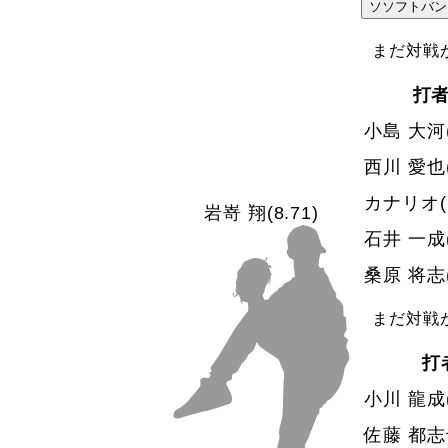
VS
ソ
ソフトバン
まだ対戦
打
小島 大河
西川 愛也
カナリオ
岩嵜 翔
(8.71)
石井 一成
桑原 将志
まだ対戦
打
小川 龍成
佐藤 都