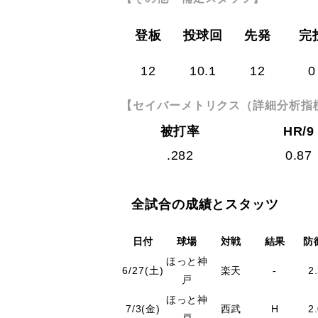
登板
投球回
先発
完
12
10.1
12
0
【セイバーメトリクス（詳細分析指
被打率
HR/9
.282
0.87
全試合の成績とスタッツ
日付
球場
対戦
結果
防
ほっと神
6/27(土)
楽天
-
2
戸
ほっと神
7/3(金)
西武
H
2