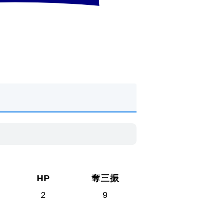
HP
奪三振
2
9