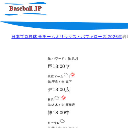
日本プロ野球 全チーム
オリックス・バファローズ 2026年
岩
先:ハワード / 先:奥川
巨
18:00
ヤ
東京ドーム
|
先:平良 / 先:森下
デ
18:00
広
横浜
|
先:才木 / 先:髙橋宏
神
18:00
中
京セラD
先:達 / 先:ウレーニャ