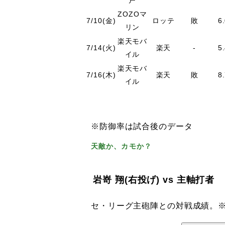
戸
ZOZOマ
7/10(金)
ロッテ
敗
6
リン
楽天モバ
7/14(火)
楽天
-
5
イル
楽天モバ
7/16(木)
楽天
敗
8
イル
※防御率は試合後のデータ
天敵か、カモか？
岩嵜 翔
(右投げ)
vs 主軸打者
セ・リーグ主砲陣との対戦成績。※