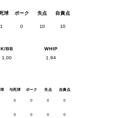
死球
ボーク
失点
自責点
1
0
10
10
K/BB
WHIP
1.00
1.94
四球
与死球
ボーク
失点
自責点
0
0
0
0
0
0
0
0