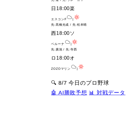
日
18:00
楽
エスコンF
|
先:髙橋光成 / 先:松本晴
西
18:00
ソ
ベルーナ
|
先:廣池 / 先:寺西
ロ
18:00
オ
ZOZOマリン
|
🔍 8/7 今日のプロ野球
🤖 AI勝敗予想
📊 対戦データ