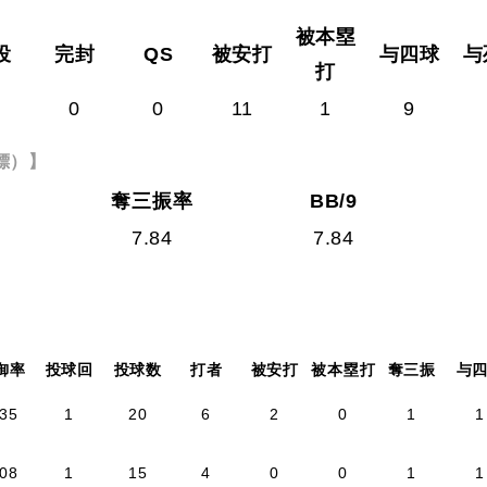
被本塁
投
完封
QS
被安打
与四球
与
打
0
0
11
1
9
標）】
奪三振率
BB/9
7.84
7.84
御率
投球回
投球数
打者
被安打
被本塁打
奪三振
与
.35
1
20
6
2
0
1
1
.08
1
15
4
0
0
1
1