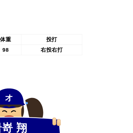
体重
投打
98
右投右打
オ
嵜 翔