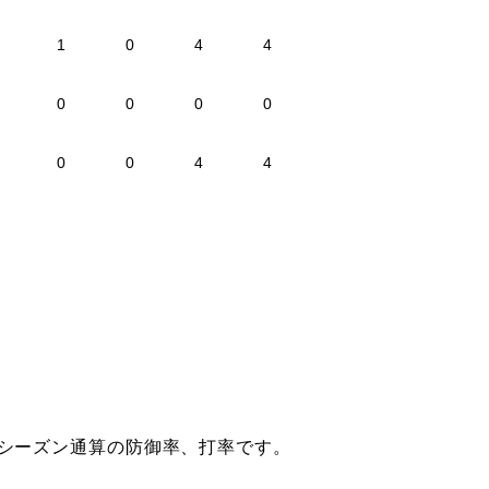
1
0
4
4
0
0
0
0
0
0
4
4
はシーズン通算の防御率、打率です。