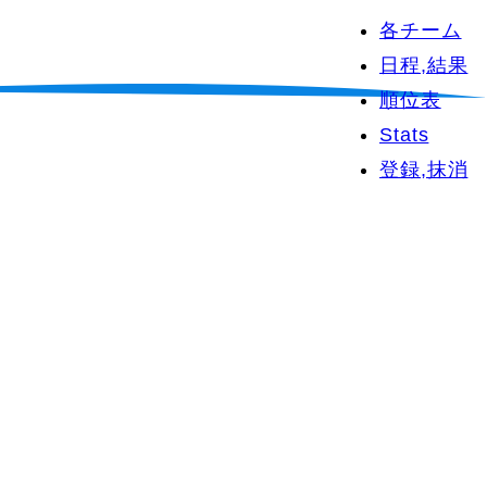
各チーム
日程,結果
順位表
Stats
登録,抹消