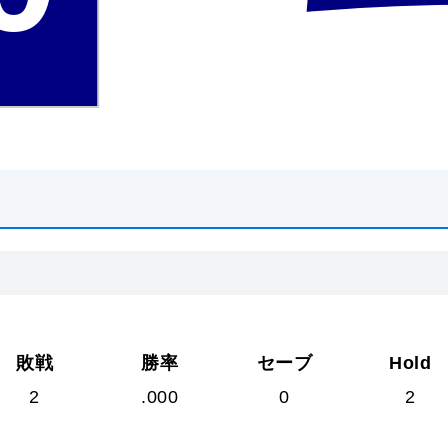
敗戦
勝率
セーブ
Hold
2
.000
0
2