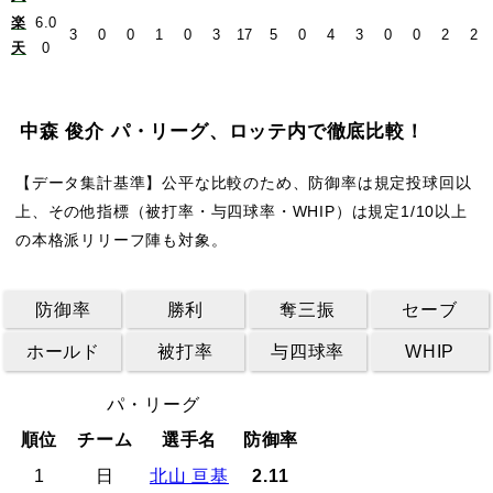
楽
6.0
3
0
0
1
0
3
17
5
0
4
3
0
0
2
2
天
0
中森 俊介 パ・リーグ、ロッテ内で徹底比較！
【データ集計基準】公平な比較のため、防御率は規定投球回以
上、その他指標（被打率・与四球率・WHIP）は規定1/10以上
の本格派リリーフ陣も対象。
防御率
勝利
奪三振
セーブ
ホールド
被打率
与四球率
WHIP
パ・リーグ
順位
チーム
選手名
防御率
1
日
北山 亘基
2.11