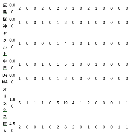
広
0.0
2
0
0
2
0
2
8
1
0
2
1
0
0
0
0
島
0
阪
0.0
1
0
0
1
0
1
3
0
0
1
0
0
0
0
0
神
0
ヤ
ク
0.0
1
0
0
0
0
1
4
1
0
1
0
0
0
0
0
ル
0
ト
中
0.0
1
0
0
1
0
1
5
1
0
0
1
0
0
0
0
日
0
De
0.0
1
0
0
1
0
1
3
0
0
0
0
0
0
0
0
NA
0
オ
リ
1.8
ッ
5
1
1
1
0
5
19
4
1
2
0
0
0
1
1
0
ク
ス
巨
4.5
2
0
0
1
0
2
8
2
0
1
0
0
0
1
1
人
0