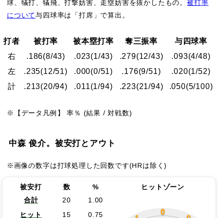
球、犠打、犠飛、打撃妨害、走塁妨害を抜かしたもの。
被打率
について
与四球率は「打席」で算出。
打者
被打率
被本塁打率
奪三振率
与四球率
右
.186
(8/43)
.023
(1/43)
.279
(12/43)
.093
(4/48)
左
.235
(12/51)
.000
(0/51)
.176
(9/51)
.020
(1/52)
計
.213
(20/94)
.011
(1/94)
.223
(21/94)
.050
(5/100)
※【データ凡例】 率％ (結果 / 対戦数)
中森 俊介。被安打とアウト
※画像の数字は打球処理した回数です(HRは除く)
被安打
数
%
ヒットゾーン
合計
20
1.00
0
ヒット
15
0.75