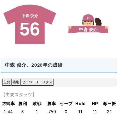
中森 俊介
ロ
56
中森 俊介
中森 俊介、2026年の成績
主要
補足
セイバーメトリクス
【主要スタッツ】
防御率
勝利
敗戦
勝率
セーブ
Hold
HP
奪三振
1.44
3
1
.750
0
11
11
21