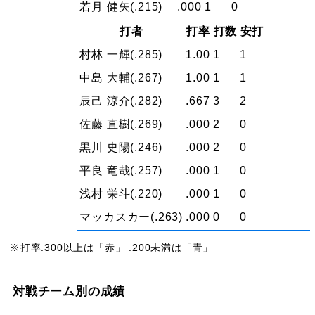
若月 健矢
(.215)
.000
1
0
打者
打率
打数
安打
村林 一輝
(.285)
1.00
1
1
中島 大輔
(.267)
1.00
1
1
辰己 涼介
(.282)
.667
3
2
佐藤 直樹
(.269)
.000
2
0
黒川 史陽
(.246)
.000
2
0
平良 竜哉
(.257)
.000
1
0
浅村 栄斗
(.220)
.000
1
0
マッカスカー
(.263)
.000
0
0
※打率.300以上は「赤」 .200未満は「青」
対戦チーム別の成績