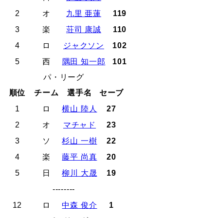
2
オ
九里 亜蓮
119
3
楽
荘司 康誠
110
4
ロ
ジャクソン
102
5
西
隅田 知一郎
101
パ・リーグ
順位
チーム
選手名
セーブ
1
ロ
横山 陸人
27
2
オ
マチャド
23
3
ソ
杉山 一樹
22
4
楽
藤平 尚真
20
5
日
柳川 大晟
19
--------
12
ロ
中森 俊介
1