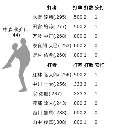
打者
打率
打数
安打
水野 達稀
(.295)
.500
2
1
田宮 裕涼
(.277)
.500
2
1
中森 俊介
(1.
44)
万波 中正
(.268)
.000
2
0
奈良間 大己
(.253)
.000
2
0
野村 佑希
(.260)
.000
1
0
打者
打率
打数
安打
紅林 弘太郎
(.256)
.500
2
1
中川 圭太
(.256)
.333
3
1
宗 佑磨
(.237)
.333
3
1
渡部 遼人
(.243)
.000
3
0
西川 龍馬
(.288)
.000
2
0
山中 稜真
(.308)
.000
1
0