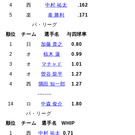
4
西
中村 祐太
.162
5
楽
泰 勝利
.171
パ・リーグ
順位
チーム
選手名
与四球率
1
日
加藤 貴之
0.80
2
オ
椋木 蓮
0.99
3
オ
マチャド
1.01
4
オ
曽谷 龍平
1.27
4
西
隅田 知一郎
1.27
--------
14
ロ
中森 俊介
1.80
パ・リーグ
順位
チーム
選手名
WHIP
1
西
中村 祐太
0.71