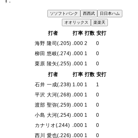
す。
ソ
ソフトバンク
西
西武
日
日本ハム
VS
オ
オリックス
楽
楽天
打者
打率
打数
安打
海野 隆司
(.205)
.000
2
0
柳田 悠岐
(.274)
.000
1
0
栗原 陵矢
(.255)
.000
1
0
打者
打率
打数
安打
石井 一成
(.238)
1.00
1
1
平沢 大河
(.268)
.000
1
0
渡部 聖弥
(.259)
.000
1
0
小島 大河
(.254)
.000
1
0
カナリオ
(.244)
.000
1
0
西川 愛也
(.226)
.000
1
0