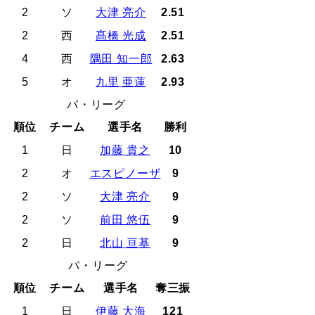
2
ソ
大津 亮介
2.51
2
西
髙橋 光成
2.51
4
西
隅田 知一郎
2.63
5
オ
九里 亜蓮
2.93
パ・リーグ
順位
チーム
選手名
勝利
1
日
加藤 貴之
10
2
オ
エスピノーザ
9
2
ソ
大津 亮介
9
2
ソ
前田 悠伍
9
2
日
北山 亘基
9
パ・リーグ
順位
チーム
選手名
奪三振
1
日
伊藤 大海
121