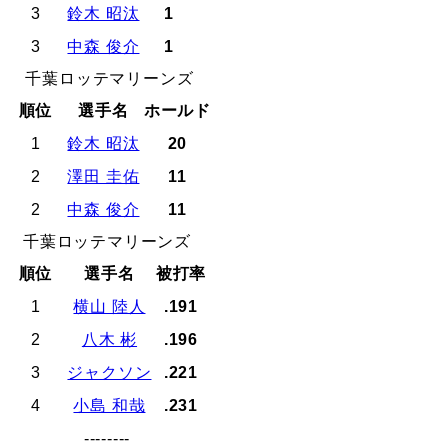
3
鈴木 昭汰
1
3
中森 俊介
1
千葉ロッテマリーンズ
順位
選手名
ホールド
1
鈴木 昭汰
20
2
澤田 圭佑
11
2
中森 俊介
11
千葉ロッテマリーンズ
順位
選手名
被打率
1
横山 陸人
.191
2
八木 彬
.196
3
ジャクソン
.221
4
小島 和哉
.231
--------