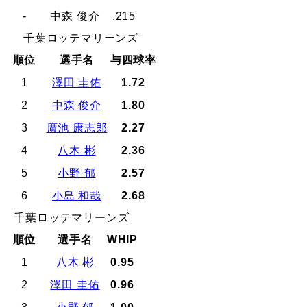
-
中森 俊介
.215
千葉ロッテマリーンズ
順位
選手名
与四球率
1
澤田 圭佑
1.72
2
中森 俊介
1.80
3
廣池 康志郎
2.27
4
八木 彬
2.36
5
小野 郁
2.57
6
小島 和哉
2.68
千葉ロッテマリーンズ
順位
選手名
WHIP
1
八木 彬
0.95
2
澤田 圭佑
0.96