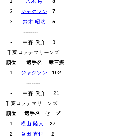
1
八木 彬
8
2
ジャクソン
7
3
鈴木 昭汰
5
--------
-
中森 俊介
3
千葉ロッテマリーンズ
順位
選手名
奪三振
1
ジャクソン
102
--------
-
中森 俊介
21
千葉ロッテマリーンズ
順位
選手名
セーブ
1
横山 陸人
27
2
益田 直也
2