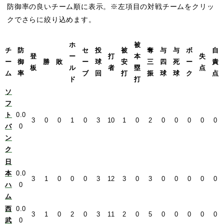
防御率の良いチーム順に表示。※左項目の対戦チームをクリッ
クでさらに絞り込めます。
ホ
被
チ
防
セ
投
被
奪
与
与
ボ
自
登
ー
打
本
失
ー
御
勝
敗
ー
球
安
三
四
死
ー
責
板
ル
者
塁
点
ム
率
ブ
回
打
振
球
球
ク
点
ド
打
ソ
フ
ト
0.0
3
0
0
1
0
3
10
1
0
2
0
0
0
0
0
バ
0
ン
ク
日
本
0.0
3
1
0
0
0
3
12
3
0
3
0
0
0
0
0
ハ
0
ム
西
0.0
3
1
0
2
0
3
11
2
0
5
0
0
0
0
0
武
0