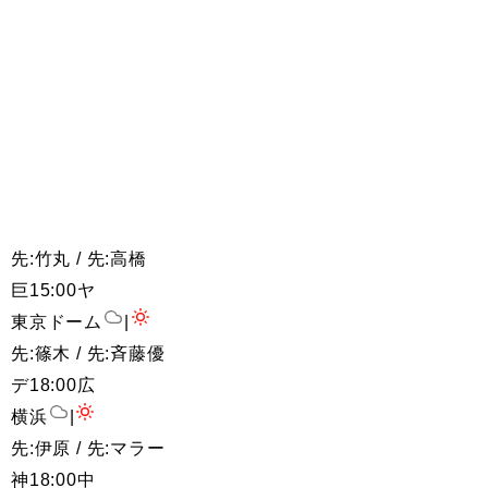
先:竹丸 / 先:高橋
巨
15:00
ヤ
東京ドーム
|
先:篠木 / 先:斉藤優
デ
18:00
広
横浜
|
先:伊原 / 先:マラー
神
18:00
中