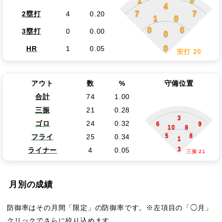
1
0
4
7
7
2塁打
4
0.20
1
0
0
0
3塁打
0
0.00
0
0
HR
1
0.05
安打 20
アウト
数
%
守備位置
合計
74
1.00
三振
21
0.28
3
ゴロ
24
0.32
6
9
10
8
5
8
フライ
25
0.34
1
3
ライナー
4
0.05
三振 21
月別の成績
防御率はその月間「限定」の防御率です。※左項目の「◯月」
クリックでさらに絞り込めます。