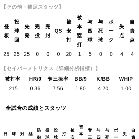
【その他・補足スタッツ】
被
投
被
与
与
ボ
自
登
先
完
完
本
失
球
QS
安
四
死
ー
責
板
発
投
封
塁
点
回
打
球
球
ク
点
打
25
25
25
0
0
0
20
1
5
0
0
4
4
【セイバーメトリクス（詳細分析指標）】
被打率
HR/9
奪三振率
BB/9
K/BB
WHIP
.215
0.36
7.56
1.80
4.20
1.00
全試合の成績とスタッツ
被
防
投
投
被
奪
与
与
ボ
自
日
球
対
結
打
本
失
御
球
球
安
三
四
死
ー
責