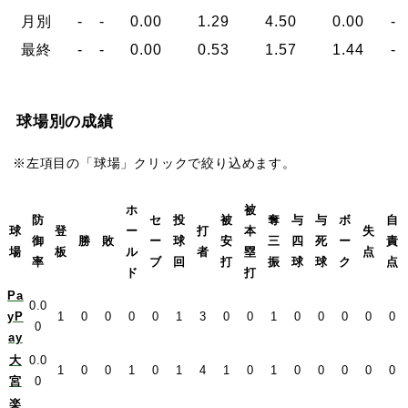
月別
-
-
0.00
1.29
4.50
0.00
-
最終
-
-
0.00
0.53
1.57
1.44
-
球場別の成績
※左項目の「球場」クリックで絞り込めます。
ホ
被
防
セ
投
被
奪
与
与
ボ
自
球
登
ー
打
本
失
御
勝
敗
ー
球
安
三
四
死
ー
責
場
板
ル
者
塁
点
率
ブ
回
打
振
球
球
ク
点
ド
打
Pa
0.0
yP
1
0
0
0
0
1
3
0
0
1
0
0
0
0
0
0
ay
大
0.0
1
0
0
1
0
1
4
1
0
1
0
0
0
0
0
宮
0
楽