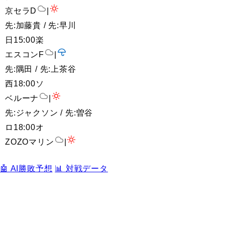
京セラD
|
先:加藤貴 / 先:早川
日
15:00
楽
エスコンF
|
先:隅田 / 先:上茶谷
西
18:00
ソ
ベルーナ
|
先:ジャクソン / 先:曽谷
ロ
18:00
オ
ZOZOマリン
|
🤖 AI勝敗予想
📊 対戦データ