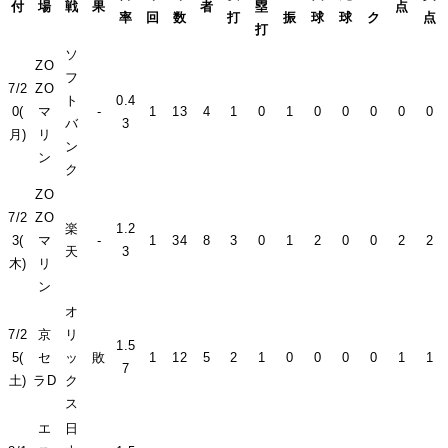
付
場
戦
果
者
塁
点
率
回
数
打
振
球
球
ク
点
打
ソ
ZO
フ
7/2
ZO
ト
0.4
0(
マ
-
1
13
4
1
0
1
0
0
0
0
0
バ
3
月)
リ
ン
ン
ク
ZO
7/2
ZO
楽
1.2
3(
マ
-
1
34
8
3
0
1
2
0
0
2
2
天
3
木)
リ
ン
オ
7/2
京
リ
1.5
5(
セ
ッ
敗
1
12
5
2
1
0
0
0
0
1
1
7
土)
ラD
ク
ス
エ
日