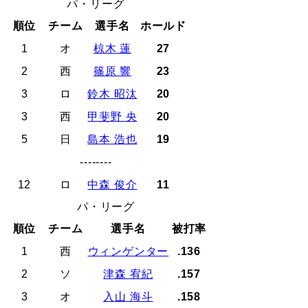
パ・リーグ
順位
チーム
選手名
ホールド
1
オ
椋木 蓮
27
2
西
篠原 響
23
3
ロ
鈴木 昭汰
20
3
西
甲斐野 央
20
5
日
島本 浩也
19
--------
12
ロ
中森 俊介
11
パ・リーグ
順位
チーム
選手名
被打率
1
西
ウィンゲンター
.136
2
ソ
津森 宥紀
.157
3
オ
入山 海斗
.158