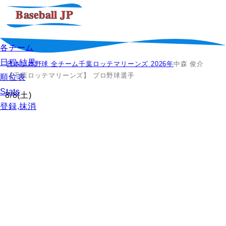
各チーム
日程,結果
日本プロ野球 全チーム
千葉ロッテマリーンズ 2026年
中森 俊介
【千葉ロッテマリーンズ】 プロ野球選手
順位表
Stats
8/8
(土)
登録,抹消