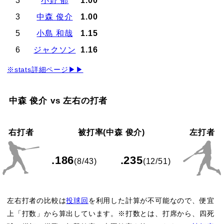
3
小野 郁
1.00
3
中森 俊介
1.00
5
小島 和哉
1.15
6
ジャクソン
1.16
※stats詳細ページ▶▶
中森 俊介 vs 左右の打者
右打者
被打率(中森 俊介)
左打者
.186
.235
(8/43)
(12/51)
左右打者の比較は
投球回
を利用した計算が不可能なので、便宜
上「打数」から算出しています。※打数とは、打席から、四死