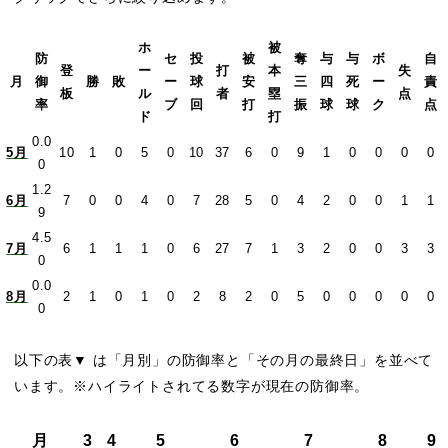
ホ
被
防
セ
投
被
奪
与
与
ボ
自
登
ー
打
本
失
月
御
勝
敗
ー
球
安
三
四
死
ー
責
板
ル
者
塁
点
率
ブ
回
打
振
球
球
ク
点
ド
打
0.0
5月
10
1
0
5
0
10
37
6
0
9
1
0
0
0
0
0
1.2
6月
7
0
0
4
0
7
28
5
0
4
2
0
0
1
1
9
4.5
7月
6
1
1
1
0
6
27
7
1
3
2
0
0
3
3
0
0.0
8月
2
1
0
1
0
2
8
2
0
5
0
0
0
0
0
0
以下の表▼ は「月別」の防御率と「その月の最終日」を並べて
います。※ハイライトされてる数字が現在の防御率。
月
3
4
5
6
7
8
9