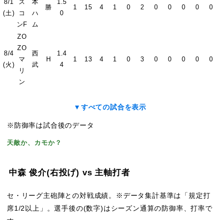
8/1
ス
本
1.5
勝
1
15
4
1
0
2
0
0
0
0
0
(土)
コ
ハ
0
ンF
ム
ZO
ZO
8/4
西
1.4
マ
H
1
13
4
1
0
3
0
0
0
0
0
(火)
武
4
リ
ン
▼すべての試合を表示
※防御率は試合後のデータ
天敵か、カモか？
中森 俊介
(右投げ)
vs 主軸打者
セ・リーグ主砲陣との対戦成績。※データ集計基準は「規定打
席1/2以上」。選手後の(数字)はシーズン通算の防御率、打率で