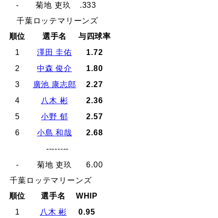
-
菊地 吏玖
.333
千葉ロッテマリーンズ
順位
選手名
与四球率
1
澤田 圭佑
1.72
2
中森 俊介
1.80
3
廣池 康志郎
2.27
4
八木 彬
2.36
5
小野 郁
2.57
6
小島 和哉
2.68
--------
-
菊地 吏玖
6.00
千葉ロッテマリーンズ
順位
選手名
WHIP
1
八木 彬
0.95