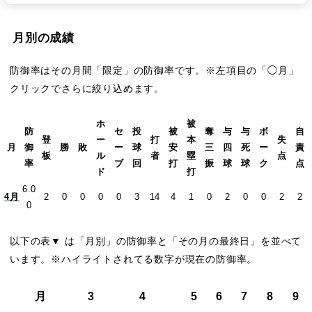
月別の成績
防御率はその月間「限定」の防御率です。※左項目の「◯月」
クリックでさらに絞り込めます。
ホ
被
防
セ
投
被
奪
与
与
ボ
自
登
ー
打
本
失
月
御
勝
敗
ー
球
安
三
四
死
ー
責
板
ル
者
塁
点
率
ブ
回
打
振
球
球
ク
点
ド
打
6.0
4月
2
0
0
0
0
3
14
4
1
0
2
0
0
2
2
0
以下の表▼ は「月別」の防御率と「その月の最終日」を並べて
います。※ハイライトされてる数字が現在の防御率。
月
3
4
5
6
7
8
9