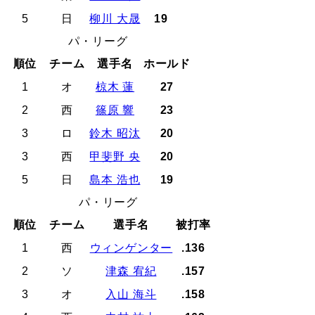
5
日
柳川 大晟
19
パ・リーグ
順位
チーム
選手名
ホールド
1
オ
椋木 蓮
27
2
西
篠原 響
23
3
ロ
鈴木 昭汰
20
3
西
甲斐野 央
20
5
日
島本 浩也
19
パ・リーグ
順位
チーム
選手名
被打率
1
西
ウィンゲンター
.136
2
ソ
津森 宥紀
.157
3
オ
入山 海斗
.158