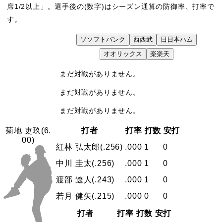
席1/2以上」。選手後の(数字)はシーズン通算の防御率、打率で
す。
ソ
ソフトバンク
西
西武
日
日本ハム
VS
オ
オリックス
楽
楽天
まだ対戦がありません。
まだ対戦がありません。
まだ対戦がありません。
打者
打率
打数
安打
菊地 吏玖
(6.
00)
紅林 弘太郎
(.256)
.000
1
0
中川 圭太
(.256)
.000
1
0
渡部 遼人
(.243)
.000
1
0
若月 健矢
(.215)
.000
0
0
打者
打率
打数
安打