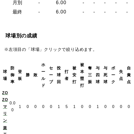
月別
-
6.00
-
-
-
-
-
最終
-
6.00
-
-
-
-
-
球場別の成績
※左項目の「球場」クリックで絞り込めます。
ホ
被
防
セ
投
被
奪
与
与
ボ
自
球
登
ー
打
本
失
御
勝
敗
ー
球
安
三
四
死
ー
責
場
板
ル
者
塁
点
率
ブ
回
打
振
球
球
ク
点
ド
打
ZO
ZO
0.0
マ
1
0
0
0
0
1
5
1
0
0
1
0
0
0
0
0
リ
ン
楽