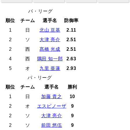
パ・リーグ
順位
チーム
選手名
防御率
1
日
北山 亘基
2.11
2
ソ
大津 亮介
2.51
2
西
髙橋 光成
2.51
4
西
隅田 知一郎
2.63
5
オ
九里 亜蓮
2.93
パ・リーグ
順位
チーム
選手名
勝利
1
日
加藤 貴之
10
2
オ
エスピノーザ
9
2
ソ
大津 亮介
9
2
ソ
前田 悠伍
9