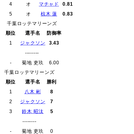
4
オ
マチャド
0.81
5
オ
椋木 蓮
0.83
千葉ロッテマリーンズ
順位
選手名
防御率
1
ジャクソン
3.43
--------
-
菊地 吏玖
6.00
千葉ロッテマリーンズ
順位
選手名
勝利
1
八木 彬
8
2
ジャクソン
7
3
鈴木 昭汰
5
--------
-
菊地 吏玖
0