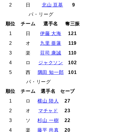
2
日
北山 亘基
9
パ・リーグ
順位
チーム
選手名
奪三振
1
日
伊藤 大海
121
2
オ
九里 亜蓮
119
3
楽
荘司 康誠
110
4
ロ
ジャクソン
102
5
西
隅田 知一郎
101
パ・リーグ
順位
チーム
選手名
セーブ
1
ロ
横山 陸人
27
2
オ
マチャド
23
3
ソ
杉山 一樹
22
4
楽
藤平 尚真
20