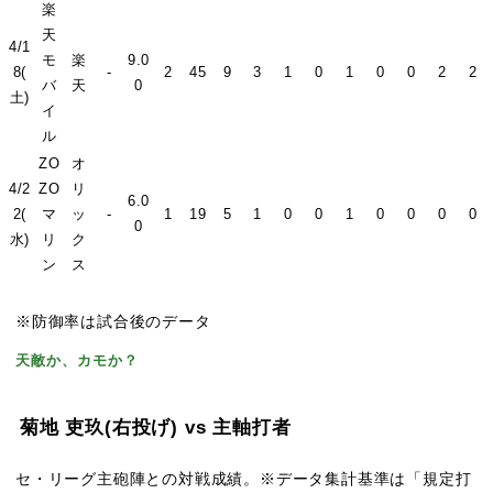
楽
天
4/1
モ
楽
9.0
8(
-
2
45
9
3
1
0
1
0
0
2
2
バ
天
0
土)
イ
ル
ZO
オ
4/2
ZO
リ
6.0
2(
マ
ッ
-
1
19
5
1
0
0
1
0
0
0
0
0
水)
リ
ク
ン
ス
※防御率は試合後のデータ
天敵か、カモか？
菊地 吏玖
(右投げ)
vs 主軸打者
セ・リーグ主砲陣との対戦成績。※データ集計基準は「規定打