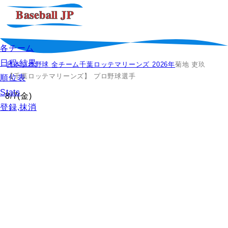
各チーム
日程,結果
日本プロ野球 全チーム
千葉ロッテマリーンズ 2026年
菊地 吏玖
【千葉ロッテマリーンズ】 プロ野球選手
順位表
Stats
8/7
(金)
登録,抹消