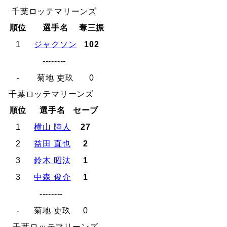
千葉ロッテマリーンズ
順位
選手名
奪三振
1
ジャクソン
102
--------
-
菊地 吏玖
0
千葉ロッテマリーンズ
順位
選手名
セーブ
1
横山 陸人
27
2
益田 直也
2
3
鈴木 昭汰
1
3
中森 俊介
1
--------
-
菊地 吏玖
0
千葉ロッテマリーンズ