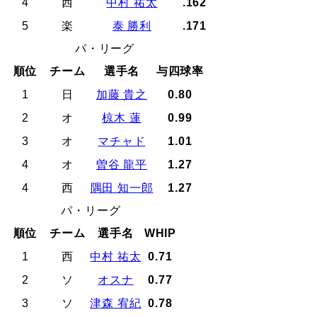
4
西
中村 祐太
.162
5
楽
泰 勝利
.171
パ・リーグ
順位
チーム
選手名
与四球率
1
日
加藤 貴之
0.80
2
オ
椋木 蓮
0.99
3
オ
マチャド
1.01
4
オ
曽谷 龍平
1.27
4
西
隅田 知一郎
1.27
パ・リーグ
順位
チーム
選手名
WHIP
1
西
中村 祐太
0.71
2
ソ
オスナ
0.77
3
ソ
津森 宥紀
0.78