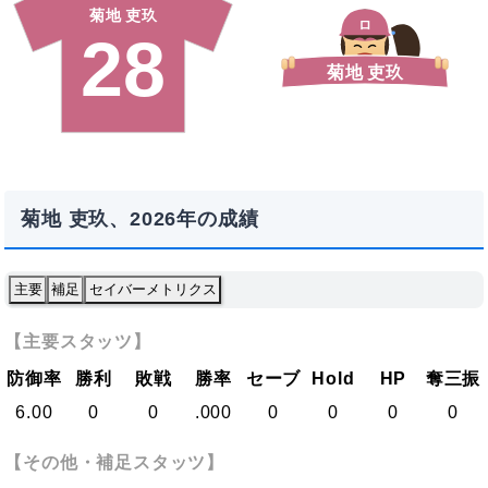
菊地 吏玖
ロ
28
菊地 吏玖
菊地 吏玖、2026年の成績
主要
補足
セイバーメトリクス
【主要スタッツ】
防御率
勝利
敗戦
勝率
セーブ
Hold
HP
奪三振
6.00
0
0
.000
0
0
0
0
【その他・補足スタッツ】