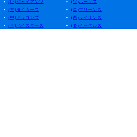
(巨)ジャイアンツ
(ソ)ホークス
(神)タイガース
(ロ)マリーンズ
(中)ドラゴンズ
(西)ライオンズ
(デ)ベイスターズ
(楽)イーグルス
(広)カープ
(日)ファイターズ
(ヤ)スワローズ
(オ)バファローズ
Service
About
各チーム
運営者情報
日程,結果
プライバシー
順位表
お問い合わせ
Stats
登録,抹消
予想と総括
過去データ