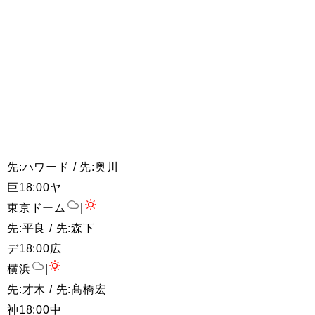
先:ハワード / 先:奥川
巨
18:00
ヤ
東京ドーム
|
先:平良 / 先:森下
デ
18:00
広
横浜
|
先:才木 / 先:髙橋宏
神
18:00
中