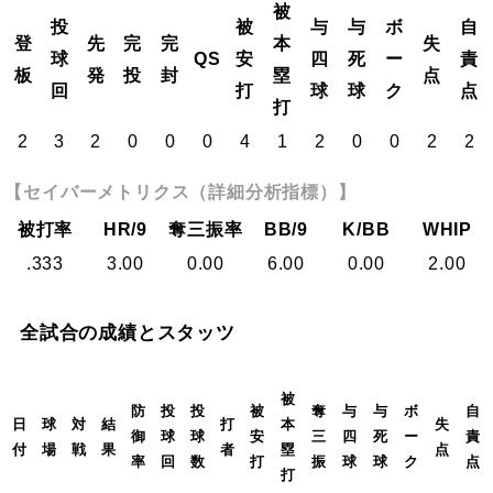
被
投
被
与
与
ボ
自
登
先
完
完
本
失
球
QS
安
四
死
ー
責
板
発
投
封
塁
点
回
打
球
球
ク
点
打
2
3
2
0
0
0
4
1
2
0
0
2
2
【セイバーメトリクス（詳細分析指標）】
被打率
HR/9
奪三振率
BB/9
K/BB
WHIP
.333
3.00
0.00
6.00
0.00
2.00
全試合の成績とスタッツ
被
防
投
投
被
奪
与
与
ボ
自
日
球
対
結
打
本
失
御
球
球
安
三
四
死
ー
責
付
場
戦
果
者
塁
点
率
回
数
打
振
球
球
ク
点
打