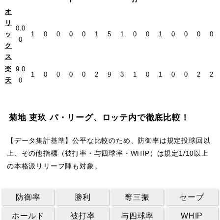
オ
リ
0.0
ッ
1
0
0
0
0
1
5
1
0
0
1
0
0
0
0
0
ク
ス
楽
9.0
1
0
0
0
0
2
9
3
1
0
1
0
0
2
2
天
0
菊地 吏玖 パ・リーグ、ロッテ内で徹底比較！
【データ集計基準】公平な比較のため、防御率は規定投球回以
上、その他指標（被打率・与四球率・WHIP）は規定1/10以上
の本格派リリーフ陣も対象。
防御率
勝利
奪三振
セーブ
ホールド
被打率
与四球率
WHIP