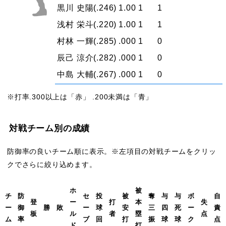
黒川 史陽
(.246)
1.00
1
1
浅村 栄斗
(.220)
1.00
1
1
村林 一輝
(.285)
.000
1
0
辰己 涼介
(.282)
.000
1
0
中島 大輔
(.267)
.000
1
0
※打率.300以上は「赤」 .200未満は「青」
対戦チーム別の成績
防御率の良いチーム順に表示。※左項目の対戦チームをクリッ
クでさらに絞り込めます。
ホ
被
チ
防
セ
投
被
奪
与
与
ボ
自
登
ー
打
本
失
ー
御
勝
敗
ー
球
安
三
四
死
ー
責
板
ル
者
塁
点
ム
率
ブ
回
打
振
球
球
ク
点
ド
打