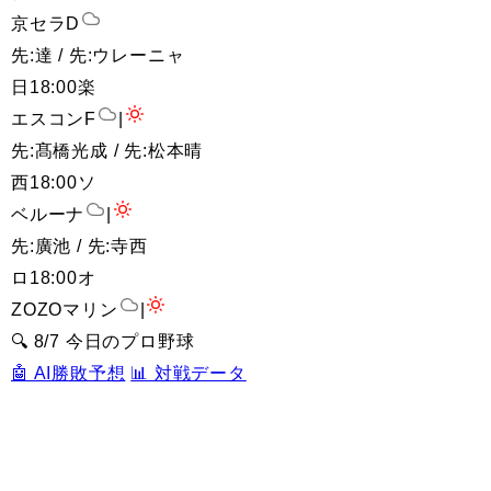
京セラD
先:達 / 先:ウレーニャ
日
18:00
楽
エスコンF
|
先:髙橋光成 / 先:松本晴
西
18:00
ソ
ベルーナ
|
先:廣池 / 先:寺西
ロ
18:00
オ
ZOZOマリン
|
🔍 8/7 今日のプロ野球
🤖 AI勝敗予想
📊 対戦データ