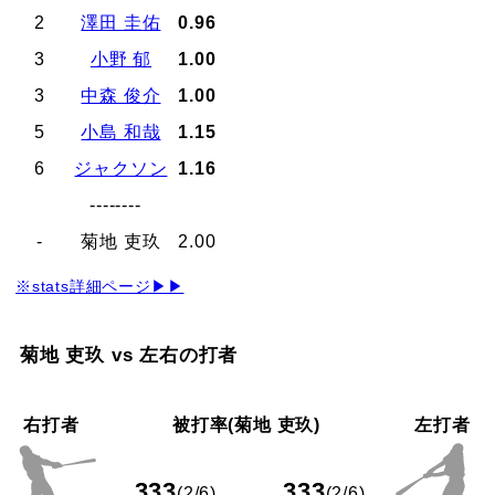
2
澤田 圭佑
0.96
3
小野 郁
1.00
3
中森 俊介
1.00
5
小島 和哉
1.15
6
ジャクソン
1.16
--------
-
菊地 吏玖
2.00
※stats詳細ページ▶▶
菊地 吏玖 vs 左右の打者
右打者
被打率(菊地 吏玖)
左打者
.333
.333
(2/6)
(2/6)