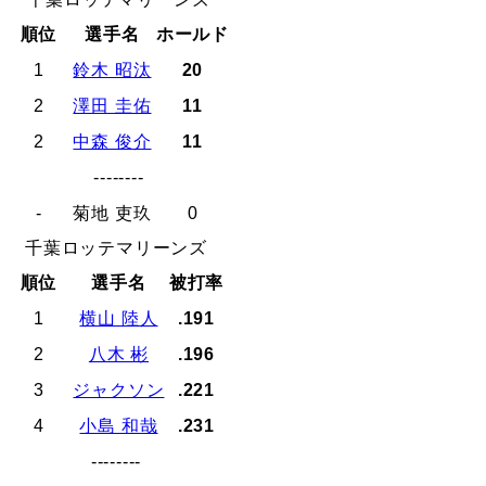
順位
選手名
ホールド
1
鈴木 昭汰
20
2
澤田 圭佑
11
2
中森 俊介
11
--------
-
菊地 吏玖
0
千葉ロッテマリーンズ
順位
選手名
被打率
1
横山 陸人
.191
2
八木 彬
.196
3
ジャクソン
.221
4
小島 和哉
.231
--------