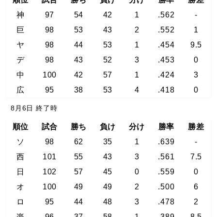
神
97
54
42
1
.562
-
巨
98
53
43
2
.552
1
ヤ
98
44
53
1
.454
9.5
デ
98
43
52
3
.453
0
中
100
42
57
1
.424
3
広
95
38
53
4
.418
0
8月6日 終了時
順位
試合
勝ち
負け
分け
勝率
勝差
ソ
98
62
35
1
.639
-
西
101
55
43
3
.561
7.5
日
102
57
45
0
.559
0
オ
100
49
49
2
.500
6
ロ
95
44
48
3
.478
2
楽
96
37
58
1
.389
8.5