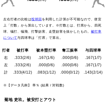
左右打者の比較は
投球回
を利用した計算が不可能なので、便宜
上「打数」から算出しています。※打数とは、打席から、四死
球、犠打、犠飛、打撃妨害、走塁妨害を抜かしたもの。
被打率
について
与四球率は「打席」で算出。
打者
被打率
被本塁打率
奪三振率
与四球率
右
.333
(2/6)
.167
(1/6)
.000
(0/6)
.167
(1/7)
左
.333
(2/6)
.000
(0/6)
.000
(0/6)
.167
(1/7)
計
.333
(4/12)
.083
(1/12)
.000
(0/12)
.143
(2/14)
※【データ凡例】 率％ (結果 / 対戦数)
菊地 吏玖。被安打とアウト