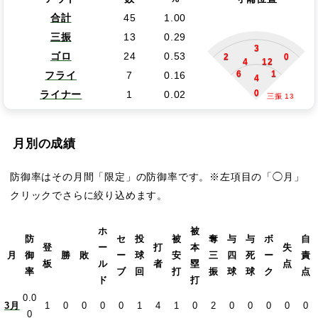
合計
45
1.00
三振
13
0.29
3
ゴロ
24
0.53
2
0
4
12
6
1
フライ
7
0.16
4
0
ライナー
1
0.02
三振 13
月別の成績
防御率はその月間「限定」の防御率です。※左項目の「◯月」
クリックでさらに絞り込めます。
ホ
被
防
セ
投
被
奪
与
与
ボ
自
登
ー
打
本
失
月
御
勝
敗
ー
球
安
三
四
死
ー
責
板
ル
者
塁
点
率
ブ
回
打
振
球
球
ク
点
ド
打
0.0
3月
1
0
0
0
0
1
4
1
0
2
0
0
0
0
0
0