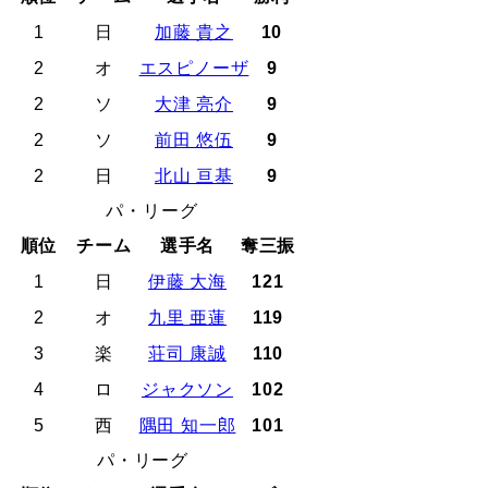
1
日
加藤 貴之
10
2
オ
エスピノーザ
9
2
ソ
大津 亮介
9
2
ソ
前田 悠伍
9
2
日
北山 亘基
9
パ・リーグ
順位
チーム
選手名
奪三振
1
日
伊藤 大海
121
2
オ
九里 亜蓮
119
3
楽
荘司 康誠
110
4
ロ
ジャクソン
102
5
西
隅田 知一郎
101
パ・リーグ