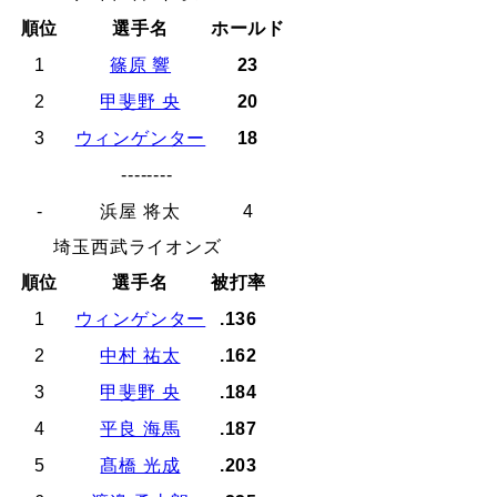
順位
選手名
ホールド
1
篠原 響
23
2
甲斐野 央
20
3
ウィンゲンター
18
--------
-
浜屋 将太
4
埼玉西武ライオンズ
順位
選手名
被打率
1
ウィンゲンター
.136
2
中村 祐太
.162
3
甲斐野 央
.184
4
平良 海馬
.187
5
髙橋 光成
.203