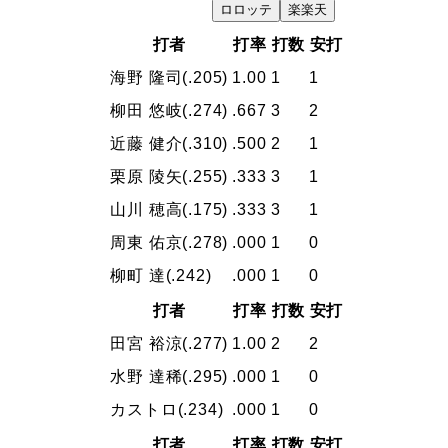
ロ
ロッテ
楽
楽天
打者
打率
打数
安打
海野 隆司
(.205)
1.00
1
1
柳田 悠岐
(.274)
.667
3
2
近藤 健介
(.310)
.500
2
1
栗原 陵矢
(.255)
.333
3
1
山川 穂高
(.175)
.333
3
1
周東 佑京
(.278)
.000
1
0
柳町 達
(.242)
.000
1
0
打者
打率
打数
安打
田宮 裕涼
(.277)
1.00
2
2
水野 達稀
(.295)
.000
1
0
カストロ
(.234)
.000
1
0
打者
打率
打数
安打