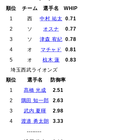
順位
チーム
選手名
WHIP
1
西
中村 祐太
0.71
2
ソ
オスナ
0.77
3
ソ
津森 宥紀
0.78
4
オ
マチャド
0.81
5
オ
椋木 蓮
0.83
埼玉西武ライオンズ
順位
選手名
防御率
1
髙橋 光成
2.51
2
隅田 知一郎
2.63
3
武内 夏暉
2.98
4
渡邉 勇太朗
3.33
--------