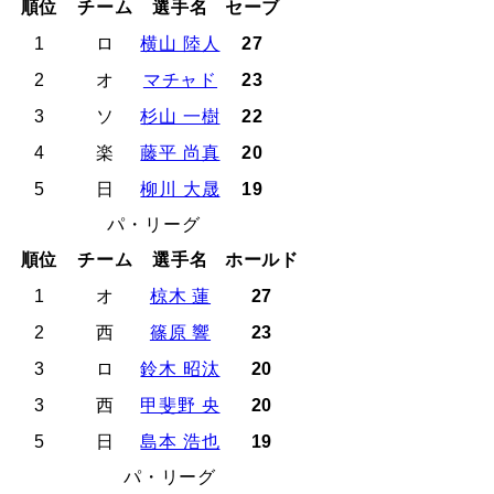
順位
チーム
選手名
セーブ
1
ロ
横山 陸人
27
2
オ
マチャド
23
3
ソ
杉山 一樹
22
4
楽
藤平 尚真
20
5
日
柳川 大晟
19
パ・リーグ
順位
チーム
選手名
ホールド
1
オ
椋木 蓮
27
2
西
篠原 響
23
3
ロ
鈴木 昭汰
20
3
西
甲斐野 央
20
5
日
島本 浩也
19
パ・リーグ