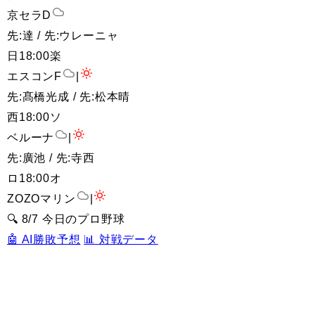
京セラD
先:達 / 先:ウレーニャ
日
18:00
楽
エスコンF
|
先:髙橋光成 / 先:松本晴
西
18:00
ソ
ベルーナ
|
先:廣池 / 先:寺西
ロ
18:00
オ
ZOZOマリン
|
🔍 8/7 今日のプロ野球
🤖 AI勝敗予想
📊 対戦データ