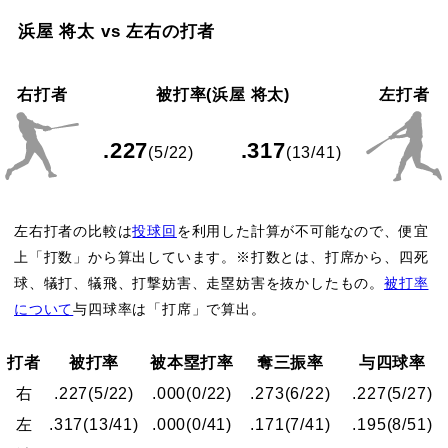
浜屋 将太 vs 左右の打者
右打者
被打率(浜屋 将太)
左打者
.227
.317
(5/22)
(13/41)
左右打者の比較は
投球回
を利用した計算が不可能なので、便宜
上「打数」から算出しています。※打数とは、打席から、四死
球、犠打、犠飛、打撃妨害、走塁妨害を抜かしたもの。
被打率
について
与四球率は「打席」で算出。
打者
被打率
被本塁打率
奪三振率
与四球率
右
.227
(5/22)
.000
(0/22)
.273
(6/22)
.227
(5/27)
左
.317
(13/41)
.000
(0/41)
.171
(7/41)
.195
(8/51)