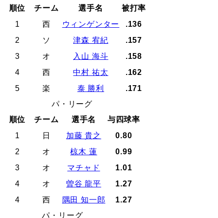
順位
チーム
選手名
被打率
1
西
ウィンゲンター
.136
2
ソ
津森 宥紀
.157
3
オ
入山 海斗
.158
4
西
中村 祐太
.162
5
楽
泰 勝利
.171
パ・リーグ
順位
チーム
選手名
与四球率
1
日
加藤 貴之
0.80
2
オ
椋木 蓮
0.99
3
オ
マチャド
1.01
4
オ
曽谷 龍平
1.27
4
西
隅田 知一郎
1.27
パ・リーグ