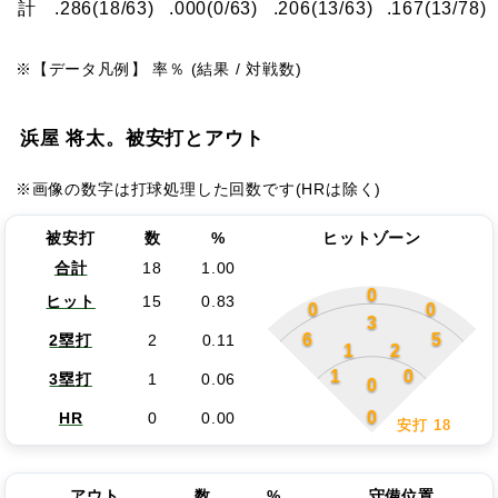
計
.286
(18/63)
.000
(0/63)
.206
(13/63)
.167
(13/78)
※【データ凡例】 率％ (結果 / 対戦数)
浜屋 将太。被安打とアウト
※画像の数字は打球処理した回数です(HRは除く)
被安打
数
%
ヒットゾーン
合計
18
1.00
0
ヒット
15
0.83
0
0
3
6
5
2塁打
2
0.11
1
2
1
0
3塁打
1
0.06
0
0
HR
0
0.00
安打 18
アウト
数
%
守備位置