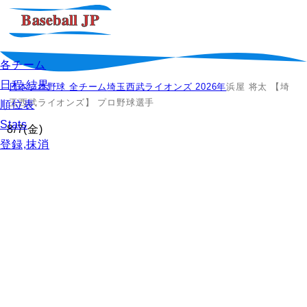
各チーム
日程,結果
日本プロ野球 全チーム
埼玉西武ライオンズ 2026年
浜屋 将太 【埼
玉西武ライオンズ】 プロ野球選手
順位表
Stats
8/7
(金)
登録,抹消