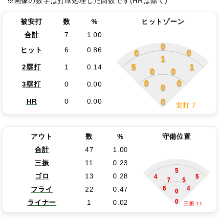
※画像の数字は打球処理した回数です(HRは除く)
被安打
数
%
ヒットゾーン
合計
7
1.00
0
ヒット
6
0.86
0
0
1
5
1
2塁打
1
0.14
0
0
0
0
3塁打
0
0.00
0
0
HR
0
0.00
安打 7
アウト
数
%
守備位置
合計
47
1.00
三振
11
0.23
5
ゴロ
13
0.28
4
5
7
5
6
4
フライ
22
0.47
0
0
ライナー
1
0.02
三振 11