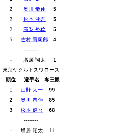
2
奥川 恭伸
5
2
松本 健吾
5
2
高梨 裕稔
5
5
吉村 貢司郎
4
--------
-
増居 翔太
1
東京ヤクルトスワローズ
順位
選手名
奪三振
1
山野 太一
99
2
奥川 恭伸
85
3
松本 健吾
68
--------
-
増居 翔太
11