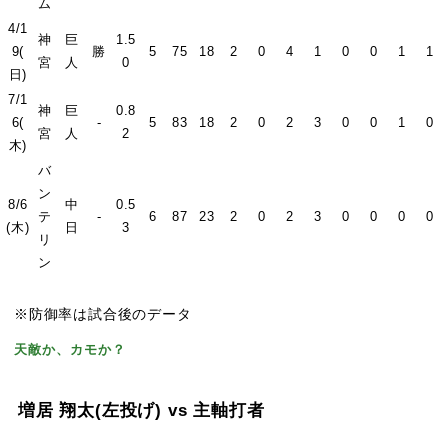
ム
4/1
神
巨
1.5
9(
勝
5
75
18
2
0
4
1
0
0
1
1
宮
人
0
日)
7/1
神
巨
0.8
6(
-
5
83
18
2
0
2
3
0
0
1
0
宮
人
2
木)
バ
ン
8/6
中
0.5
テ
-
6
87
23
2
0
2
3
0
0
0
0
(木)
日
3
リ
ン
※防御率は試合後のデータ
天敵か、カモか？
増居 翔太
(左投げ)
vs 主軸打者