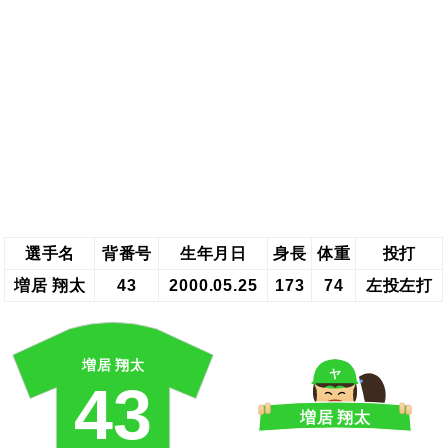
選手名
背番号
生年月日
身長
体重
投打
増居 翔太
43
2000.05.25
173
74
左投左打
増居 翔太
ヤ
43
増居 翔太