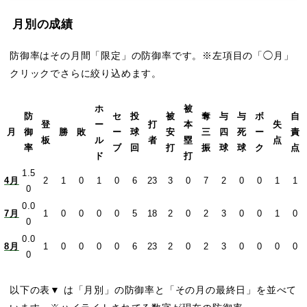
月別の成績
防御率はその月間「限定」の防御率です。※左項目の「◯月」
クリックでさらに絞り込めます。
ホ
被
防
セ
投
被
奪
与
与
ボ
自
登
ー
打
本
失
月
御
勝
敗
ー
球
安
三
四
死
ー
責
板
ル
者
塁
点
率
ブ
回
打
振
球
球
ク
点
ド
打
1.5
4月
2
1
0
1
0
6
23
3
0
7
2
0
0
1
1
0
0.0
7月
1
0
0
0
0
5
18
2
0
2
3
0
0
1
0
0
0.0
8月
1
0
0
0
0
6
23
2
0
2
3
0
0
0
0
0
以下の表▼ は「月別」の防御率と「その月の最終日」を並べて