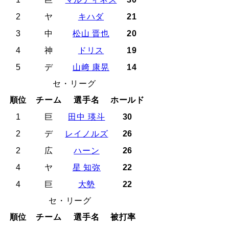
2
ヤ
キハダ
21
3
中
松山 晋也
20
4
神
ドリス
19
5
デ
山﨑 康晃
14
セ・リーグ
順位
チーム
選手名
ホールド
1
巨
田中 瑛斗
30
2
デ
レイノルズ
26
2
広
ハーン
26
4
ヤ
星 知弥
22
4
巨
大勢
22
セ・リーグ
順位
チーム
選手名
被打率