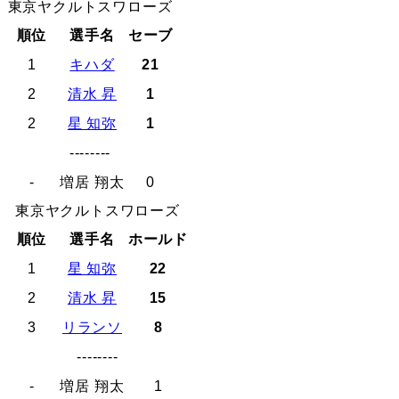
東京ヤクルトスワローズ
順位
選手名
セーブ
1
キハダ
21
2
清水 昇
1
2
星 知弥
1
--------
-
増居 翔太
0
東京ヤクルトスワローズ
順位
選手名
ホールド
1
星 知弥
22
2
清水 昇
15
3
リランソ
8
--------
-
増居 翔太
1