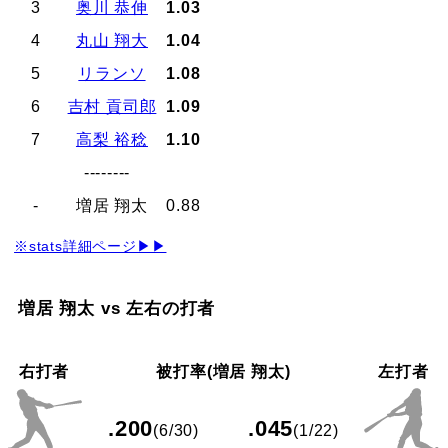
3
奥川 恭伸
1.03
4
丸山 翔大
1.04
5
リランソ
1.08
6
吉村 貢司郎
1.09
7
高梨 裕稔
1.10
--------
-
増居 翔太
0.88
※stats詳細ページ▶▶
増居 翔太 vs 左右の打者
右打者
被打率(増居 翔太)
左打者
.200
.045
(6/30)
(1/22)