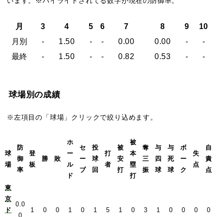
います。※ハイライトされてる数字が現在の防御率。
月
3
4
5
6
7
8
9
10
月別
-
1.50
-
-
0.00
0.00
-
-
最終
-
1.50
-
-
0.82
0.53
-
-
球場別の成績
※左項目の「球場」クリックで絞り込めます。
ホ
被
防
セ
投
被
奪
与
与
ボ
自
球
登
ー
打
本
失
御
勝
敗
ー
球
安
三
四
死
ー
責
場
板
ル
者
塁
点
率
ブ
回
打
振
球
球
ク
点
ド
打
東
京
0.0
ド
1
0
0
1
0
1
5
1
0
3
1
0
0
0
0
0