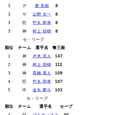
3
デ
東 克樹
8
3
ヤ
山野 太一
8
3
巨
竹丸 和幸
8
3
神
村上 頌樹
8
セ・リーグ
順位
チーム
選手名
奪三振
1
神
才木 浩人
147
2
神
村上 頌樹
112
3
神
髙橋 遥人
109
4
巨
竹丸 和幸
107
5
中
金丸 夢斗
103
セ・リーグ
順位
チーム
選手名
セーブ
1
巨
マルティネス
30