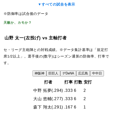
▼すべての試合を表示
※防御率は試合後のデータ
天敵か、カモか？
山野 太一
(左投げ)
vs 主軸打者
セ・リーグ主砲陣との対戦成績。※データ集計基準は「規定打
席1/2以上」。選手後の(数字)はシーズン通算の防御率、打率で
す。
VS
神
阪神
巨
巨人
デ
DeNA
広
広島
中
中日
打者
打率
打数
安打
中野 拓夢
(.294)
.333
6
2
大山 悠輔
(.277)
.333
6
2
森下 翔太
(.291)
.167
6
1