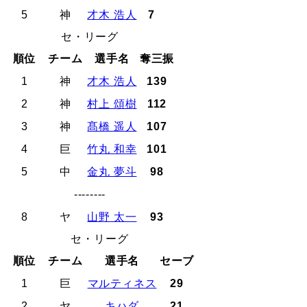
5
神
才木 浩人
7
セ・リーグ
順位
チーム
選手名
奪三振
1
神
才木 浩人
139
2
神
村上 頌樹
112
3
神
髙橋 遥人
107
4
巨
竹丸 和幸
101
5
中
金丸 夢斗
98
--------
8
ヤ
山野 太一
93
セ・リーグ
順位
チーム
選手名
セーブ
1
巨
マルティネス
29
2
ヤ
キハダ
21