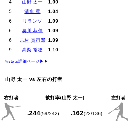
4
山野 太一
1.00
5
清水 昇
1.04
6
リランソ
1.09
6
奥川 恭伸
1.09
6
吉村 貢司郎
1.09
9
高梨 裕稔
1.10
※stats詳細ページ▶▶
山野 太一 vs 左右の打者
右打者
被打率(山野 太一)
左打者
.244
.162
(59/242)
(22/136)