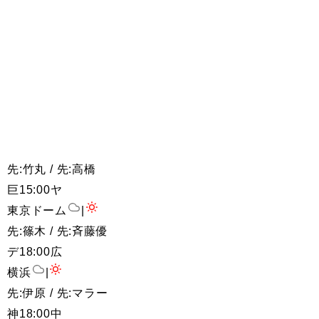
先:竹丸 / 先:高橋
巨
15:00
ヤ
東京ドーム
|
先:篠木 / 先:斉藤優
デ
18:00
広
横浜
|
先:伊原 / 先:マラー
神
18:00
中