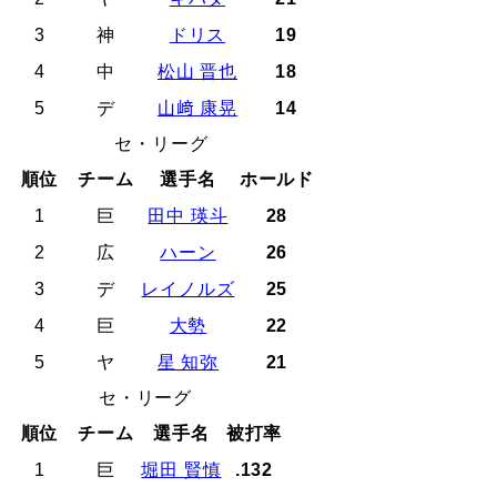
3
神
ドリス
19
4
中
松山 晋也
18
5
デ
山﨑 康晃
14
セ・リーグ
順位
チーム
選手名
ホールド
1
巨
田中 瑛斗
28
2
広
ハーン
26
3
デ
レイノルズ
25
4
巨
大勢
22
5
ヤ
星 知弥
21
セ・リーグ
順位
チーム
選手名
被打率
1
巨
堀田 賢慎
.132