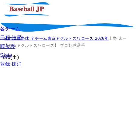
各チーム
日程,結果
日本プロ野球 全チーム
東京ヤクルトスワローズ 2026年
山野 太一
【東京ヤクルトスワローズ】 プロ野球選手
順位表
Stats
8/8
(土)
登録,抹消