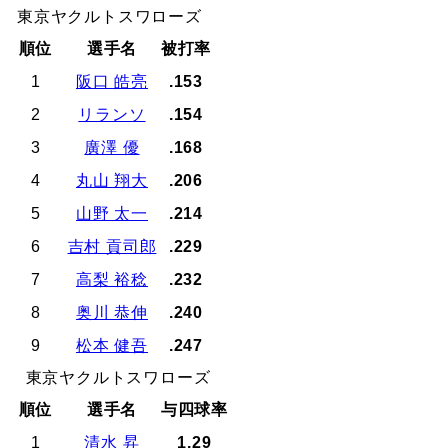
東京ヤクルトスワローズ
順位
選手名
被打率
1
阪口 皓亮
.153
2
リランソ
.154
3
廣澤 優
.168
4
丸山 翔大
.206
5
山野 太一
.214
6
吉村 貢司郎
.229
7
高梨 裕稔
.232
8
奥川 恭伸
.240
9
松本 健吾
.247
東京ヤクルトスワローズ
順位
選手名
与四球率
1
清水 昇
1.29