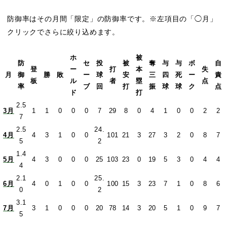
防御率はその月間「限定」の防御率です。※左項目の「◯月」
クリックでさらに絞り込めます。
ホ
被
防
セ
投
被
奪
与
与
ボ
自
登
ー
打
本
失
月
御
勝
敗
ー
球
安
三
四
死
ー
責
板
ル
者
塁
点
率
ブ
回
打
振
球
球
ク
点
ド
打
2.5
3月
1
1
0
0
0
7
29
8
0
4
1
0
0
2
2
7
2.5
24.
4月
4
3
1
0
0
101
21
3
27
3
2
0
8
7
5
2
1.4
5月
4
3
0
0
0
25
103
23
0
19
5
3
0
4
4
4
2.1
25.
6月
4
0
1
0
0
100
15
3
23
7
1
0
8
6
0
2
3.1
7月
3
1
0
0
0
20
78
14
3
20
5
1
0
9
7
5