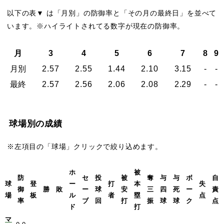
以下の表▼ は「月別」の防御率と「その月の最終日」を並べて
います。※ハイライトされてる数字が現在の防御率。
月
3
4
5
6
7
8
9
月別
2.57
2.55
1.44
2.10
3.15
-
-
最終
2.57
2.56
2.06
2.08
2.29
-
-
球場別の成績
※左項目の「球場」クリックで絞り込めます。
ホ
被
防
セ
投
被
奪
与
与
ボ
自
球
登
ー
打
本
失
御
勝
敗
ー
球
安
三
四
死
ー
責
場
板
ル
者
塁
点
率
ブ
回
打
振
球
球
ク
点
ド
打
マ