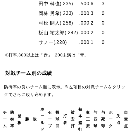
田中 幹也
(.235)
.500
6
3
岡林 勇希
(.233)
.000
3
0
村松 開人
(.258)
.000
2
0
板山 祐太郎
(.242)
.000
2
0
サノー
(.228)
.000
1
0
※打率.300以上は「赤」 .200未満は「青」
対戦チーム別の成績
防御率の良いチーム順に表示。※左項目の対戦チームをクリッ
クでさらに絞り込めます。
ホ
被
チ
防
セ
投
被
奪
与
与
ボ
自
登
ー
打
本
失
ー
御
勝
敗
ー
球
安
三
四
死
ー
責
板
ル
者
塁
点
ム
率
ブ
回
打
振
球
球
ク
点
ド
打