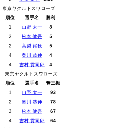
東京ヤクルトスワローズ
順位
選手名
勝利
1
山野 太一
8
2
松本 健吾
5
2
高梨 裕稔
5
4
奥川 恭伸
4
4
吉村 貢司郎
4
東京ヤクルトスワローズ
順位
選手名
奪三振
1
山野 太一
93
2
奥川 恭伸
78
3
松本 健吾
67
4
吉村 貢司郎
64