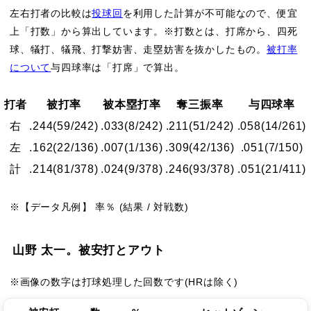
左右打者の比較は
投球回
を利用した計算が不可能なので、便宜
上「打数」から算出しています。※打数とは、打席から、四死
球、犠打、犠飛、打撃妨害、走塁妨害を抜かしたもの。
被打率
について
与四球率は「打席」で算出。
打者
被打率
被本塁打率
奪三振率
与四球率
右
.244
(59/242)
.033
(8/242)
.211
(51/242)
.058
(14/261)
左
.162
(22/136)
.007
(1/136)
.309
(42/136)
.051
(7/150)
計
.214
(81/378)
.024
(9/378)
.246
(93/378)
.051
(21/411)
※【データ凡例】 率％ (結果 / 対戦数)
山野 太一。被安打とアウト
※画像の数字は打球処理した回数です(HRは除く)