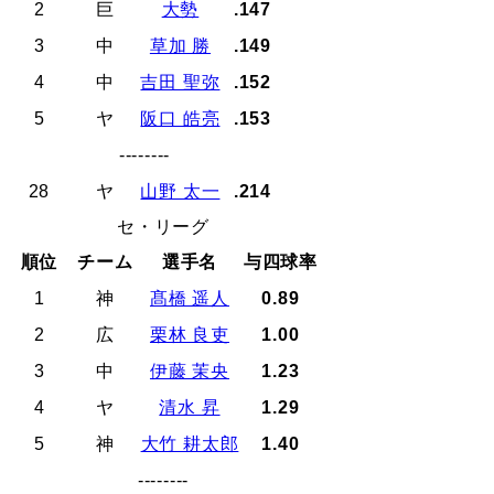
2
巨
大勢
.147
3
中
草加 勝
.149
4
中
吉田 聖弥
.152
5
ヤ
阪口 皓亮
.153
--------
28
ヤ
山野 太一
.214
セ・リーグ
順位
チーム
選手名
与四球率
1
神
髙橋 遥人
0.89
2
広
栗林 良吏
1.00
3
中
伊藤 茉央
1.23
4
ヤ
清水 昇
1.29
5
神
大竹 耕太郎
1.40
--------