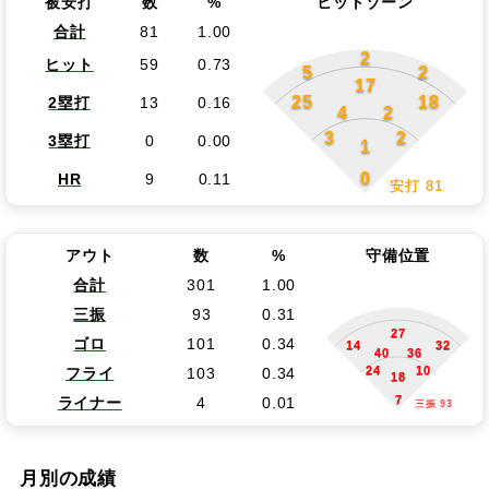
被安打
数
%
ヒットゾーン
合計
81
1.00
2
ヒット
59
0.73
5
2
17
25
18
2塁打
13
0.16
4
2
3
2
3塁打
0
0.00
1
0
HR
9
0.11
安打 81
アウト
数
%
守備位置
合計
301
1.00
三振
93
0.31
27
ゴロ
101
0.34
14
32
40
36
24
10
フライ
103
0.34
18
7
ライナー
4
0.01
三振 93
月別の成績