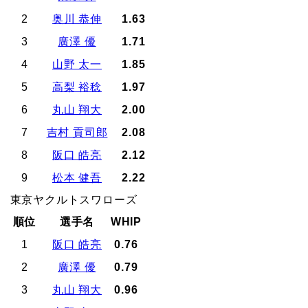
2
奥川 恭伸
1.63
3
廣澤 優
1.71
4
山野 太一
1.85
5
高梨 裕稔
1.97
6
丸山 翔大
2.00
7
吉村 貢司郎
2.08
8
阪口 皓亮
2.12
9
松本 健吾
2.22
東京ヤクルトスワローズ
順位
選手名
WHIP
1
阪口 皓亮
0.76
2
廣澤 優
0.79
3
丸山 翔大
0.96