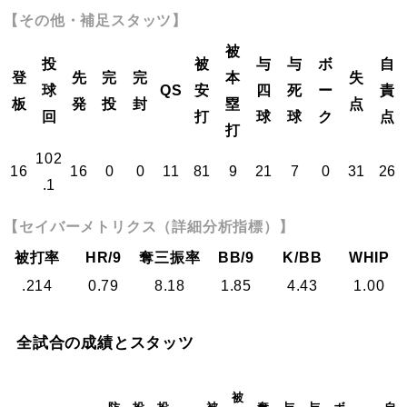
【その他・補足スタッツ】
被
投
被
与
与
ボ
自
登
先
完
完
本
失
球
QS
安
四
死
ー
責
板
発
投
封
塁
点
回
打
球
球
ク
点
打
102
16
16
0
0
11
81
9
21
7
0
31
26
.1
【セイバーメトリクス（詳細分析指標）】
被打率
HR/9
奪三振率
BB/9
K/BB
WHIP
.214
0.79
8.18
1.85
4.43
1.00
全試合の成績とスタッツ
被