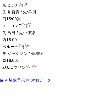
京セラD
|
先:加藤貴 / 先:早川
日
15:00
楽
エスコンF
|
先:隅田 / 先:上茶谷
西
18:00
ソ
ベルーナ
|
先:ジャクソン / 先:曽谷
ロ
18:00
オ
ZOZOマリン
|
🤖 AI勝敗予想
📊 対戦データ