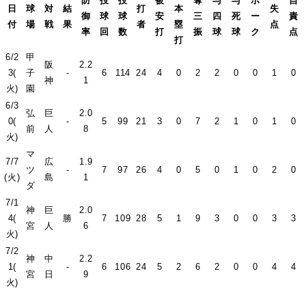
防
投
投
被
奪
与
与
ボ
自
日
球
対
結
打
本
失
御
球
球
安
三
四
死
ー
責
付
場
戦
果
者
塁
点
率
回
数
打
振
球
球
ク
点
打
6/2
甲
阪
2.2
3(
子
-
6
114
24
4
0
2
2
0
0
1
0
神
1
火)
園
6/3
弘
巨
2.0
0(
-
5
99
21
3
0
7
2
1
0
1
0
前
人
8
火)
マ
7/7
広
1.9
ツ
-
7
97
26
4
0
5
0
1
0
2
0
(火)
島
1
ダ
7/1
神
巨
2.0
4(
勝
7
109
28
5
1
9
3
0
0
3
3
宮
人
6
火)
7/2
神
中
2.2
1(
-
6
106
24
5
2
6
2
0
0
4
4
宮
日
9
火)