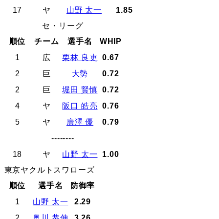
17
ヤ
山野 太一
1.85
セ・リーグ
順位
チーム
選手名
WHIP
1
広
栗林 良吏
0.67
2
巨
大勢
0.72
2
巨
堀田 賢慎
0.72
4
ヤ
阪口 皓亮
0.76
5
ヤ
廣澤 優
0.79
--------
18
ヤ
山野 太一
1.00
東京ヤクルトスワローズ
順位
選手名
防御率
1
山野 太一
2.29
2
奥川 恭伸
3.26