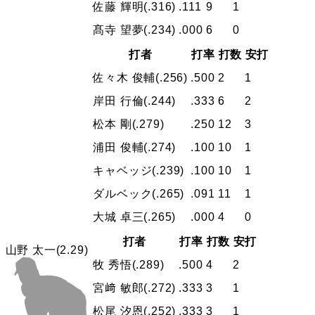
佐藤 輝明
(.316)
.111
9
1
髙寺 望夢
(.234)
.000
6
0
打者
打率
打数
安打
佐々木 俊輔
(.256)
.500
2
1
岸田 行倫
(.244)
.333
6
2
松本 剛
(.279)
.250
12
3
浦田 俊輔
(.274)
.100
10
1
キャベッジ
(.239)
.100
10
1
ダルベック
(.265)
.091
11
1
大城 卓三
(.265)
.000
4
0
打者
打率
打数
安打
山野 太一
(2.29)
牧 秀悟
(.289)
.500
4
2
宮﨑 敏郎
(.272)
.333
3
1
松尾 汐恩
(.252)
.333
3
1