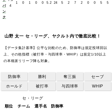
1
0
1
0
0
5.2
24
5
2
7
2
0
0
5
5
バ
4
ン
ク
山野 太一 セ・リーグ、ヤクルト内で徹底比較！
【データ集計基準】公平な比較のため、防御率は規定投球回以
上、その他指標（被打率・与四球率・WHIP）は規定1/10以上
の本格派リリーフ陣も対象。
防御率
勝利
奪三振
セーブ
ホールド
被打率
与四球率
WHIP
セ・リーグ
順位
チーム
選手名
防御率