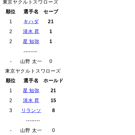
東京ヤクルトスワローズ
順位
選手名
セーブ
1
キハダ
21
2
清水 昇
1
2
星 知弥
1
--------
-
山野 太一
0
東京ヤクルトスワローズ
順位
選手名
ホールド
1
星 知弥
21
2
清水 昇
15
3
リランソ
8
--------
-
山野 太一
0