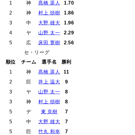
1
神
髙橋 遥人
1.70
2
神
村上 頌樹
1.86
3
中
大野 雄大
1.96
4
ヤ
山野 太一
2.29
5
広
床田 寛樹
2.56
セ・リーグ
順位
チーム
選手名
勝利
1
神
髙橋 遥人
11
2
巨
井上 温大
9
3
ヤ
山野 太一
8
3
神
村上 頌樹
8
5
デ
東 克樹
7
5
中
大野 雄大
7
5
巨
竹丸 和幸
7