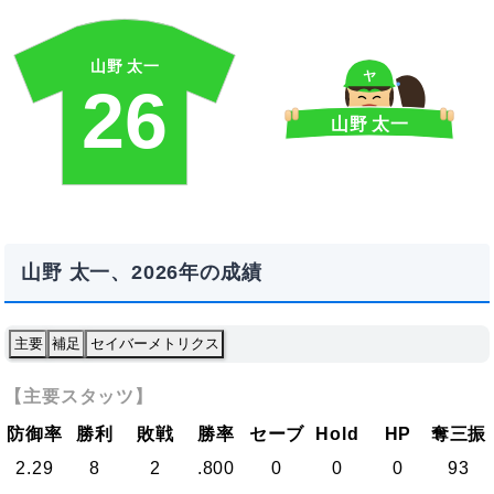
山野 太一
ヤ
26
山野 太一
山野 太一、2026年の成績
主要
補足
セイバーメトリクス
【主要スタッツ】
防御率
勝利
敗戦
勝率
セーブ
Hold
HP
奪三振
2.29
8
2
.800
0
0
0
93