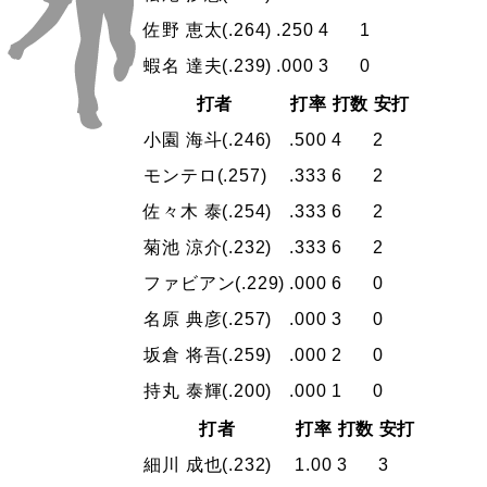
佐野 恵太
(.264)
.250
4
1
蝦名 達夫
(.239)
.000
3
0
打者
打率
打数
安打
小園 海斗
(.246)
.500
4
2
モンテロ
(.257)
.333
6
2
佐々木 泰
(.254)
.333
6
2
菊池 涼介
(.232)
.333
6
2
ファビアン
(.229)
.000
6
0
名原 典彦
(.257)
.000
3
0
坂倉 将吾
(.259)
.000
2
0
持丸 泰輝
(.200)
.000
1
0
打者
打率
打数
安打
細川 成也
(.232)
1.00
3
3