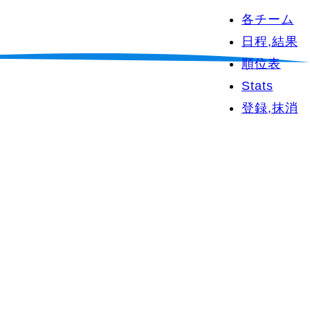
各チーム
日程,結果
順位表
Stats
登録,抹消