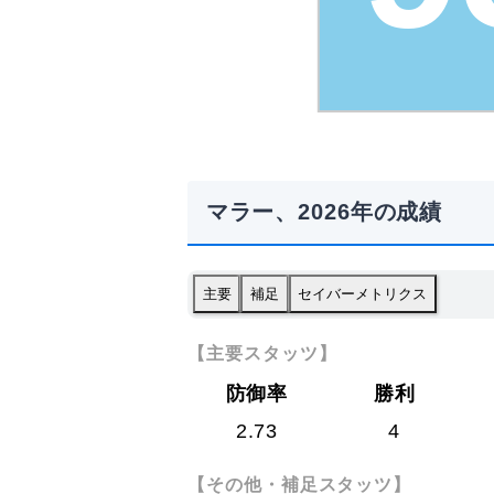
マラー、2026年の成績
主要
補足
セイバーメトリクス
【主要スタッツ】
防御率
勝利
2.73
4
【その他・補足スタッツ】