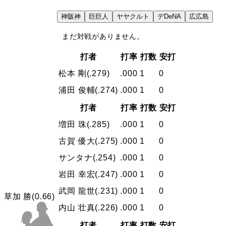
VS
神
阪神
巨
巨人
ヤ
ヤクルト
デ
DeNA
広
広島
まだ対戦がありません。
打者
打率
打数
安打
松本 剛
(.279)
.000
1
0
浦田 俊輔
(.274)
.000
1
0
打者
打率
打数
安打
増田 珠
(.285)
.000
1
0
古賀 優大
(.275)
.000
1
0
サンタナ
(.254)
.000
1
0
岩田 幸宏
(.247)
.000
1
0
武岡 龍世
(.231)
.000
1
0
草加 勝
(0.66)
内山 壮真
(.226)
.000
1
0
打者
打率
打数
安打