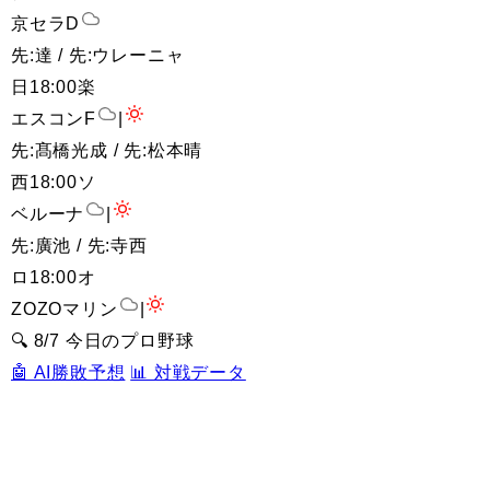
京セラD
先:達 / 先:ウレーニャ
日
18:00
楽
エスコンF
|
先:髙橋光成 / 先:松本晴
西
18:00
ソ
ベルーナ
|
先:廣池 / 先:寺西
ロ
18:00
オ
ZOZOマリン
|
🔍 8/7 今日のプロ野球
🤖 AI勝敗予想
📊 対戦データ