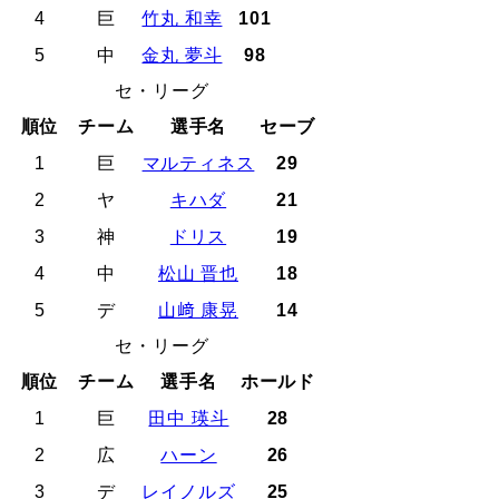
4
巨
竹丸 和幸
101
5
中
金丸 夢斗
98
セ・リーグ
順位
チーム
選手名
セーブ
1
巨
マルティネス
29
2
ヤ
キハダ
21
3
神
ドリス
19
4
中
松山 晋也
18
5
デ
山﨑 康晃
14
セ・リーグ
順位
チーム
選手名
ホールド
1
巨
田中 瑛斗
28
2
広
ハーン
26
3
デ
レイノルズ
25