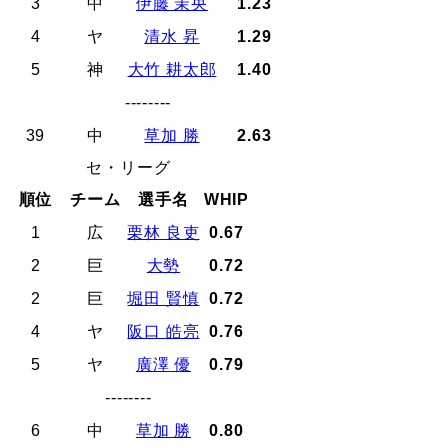
3
中
伊藤 茉央
1.23
4
ヤ
清水 昇
1.29
5
神
大竹 耕太郎
1.40
--------
39
中
草加 勝
2.63
セ・リーグ
順位
チーム
選手名
WHIP
1
広
栗林 良吏
0.67
2
巨
大勢
0.72
2
巨
堀田 賢慎
0.72
4
ヤ
阪口 皓亮
0.76
5
ヤ
廣澤 優
0.79
--------
6
中
草加 勝
0.80