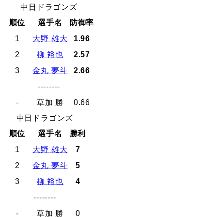
中日ドラゴンズ
順位
選手名
防御率
1
大野 雄大
1.96
2
柳 裕也
2.57
3
金丸 夢斗
2.66
--------
-
草加 勝
0.66
中日ドラゴンズ
順位
選手名
勝利
1
大野 雄大
7
2
金丸 夢斗
5
3
柳 裕也
4
--------
-
草加 勝
0