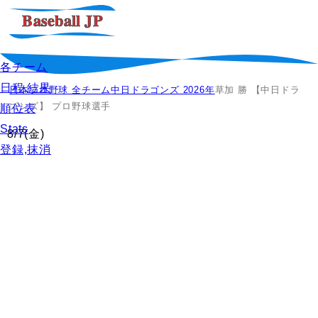
各チーム
日程,結果
日本プロ野球 全チーム
中日ドラゴンズ 2026年
草加 勝 【中日ドラ
ゴンズ】 プロ野球選手
順位表
Stats
8/7
(金)
登録,抹消