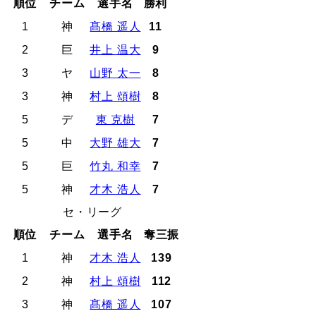
順位
チーム
選手名
勝利
1
神
髙橋 遥人
11
2
巨
井上 温大
9
3
ヤ
山野 太一
8
3
神
村上 頌樹
8
5
デ
東 克樹
7
5
中
大野 雄大
7
5
巨
竹丸 和幸
7
5
神
才木 浩人
7
セ・リーグ
順位
チーム
選手名
奪三振
1
神
才木 浩人
139
2
神
村上 頌樹
112
3
神
髙橋 遥人
107