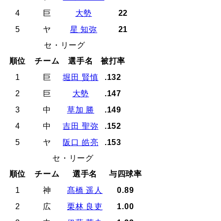
4
巨
大勢
22
5
ヤ
星 知弥
21
セ・リーグ
順位
チーム
選手名
被打率
1
巨
堀田 賢慎
.132
2
巨
大勢
.147
3
中
草加 勝
.149
4
中
吉田 聖弥
.152
5
ヤ
阪口 皓亮
.153
セ・リーグ
順位
チーム
選手名
与四球率
1
神
髙橋 遥人
0.89
2
広
栗林 良吏
1.00