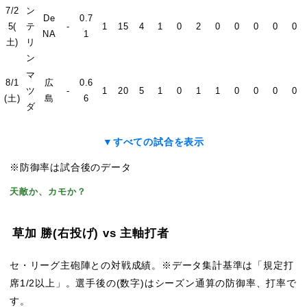
7/2
ン
De
0.7
5(
テ
-
1
15
4
1
0
2
0
0
0
0
0
NA
1
土)
リ
ン
マ
8/1
広
0.6
ツ
-
1
20
5
1
0
1
1
0
0
0
0
(土)
島
6
ダ
▼すべての試合を表示
※防御率は試合後のデータ
天敵か、カモか？
草加 勝
(右投げ)
vs 主軸打者
セ・リーグ主砲陣との対戦成績。※データ集計基準は「規定打
席1/2以上」。選手後の(数字)はシーズン通算の防御率、打率で
す。