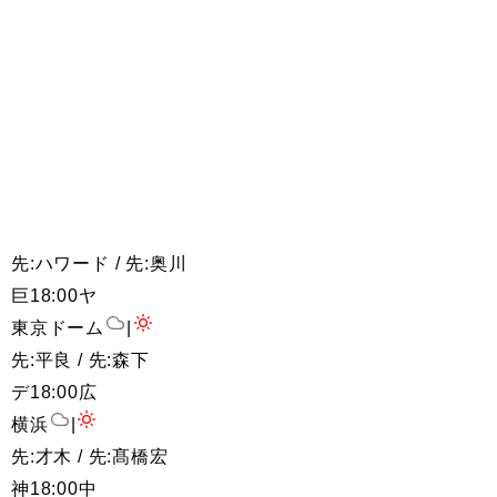
先:ハワード / 先:奥川
巨
18:00
ヤ
東京ドーム
|
先:平良 / 先:森下
デ
18:00
広
横浜
|
先:才木 / 先:髙橋宏
神
18:00
中