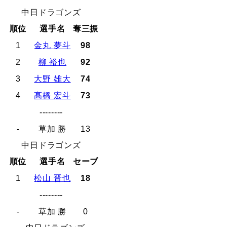
中日ドラゴンズ
順位
選手名
奪三振
1
金丸 夢斗
98
2
柳 裕也
92
3
大野 雄大
74
4
髙橋 宏斗
73
--------
-
草加 勝
13
中日ドラゴンズ
順位
選手名
セーブ
1
松山 晋也
18
--------
-
草加 勝
0