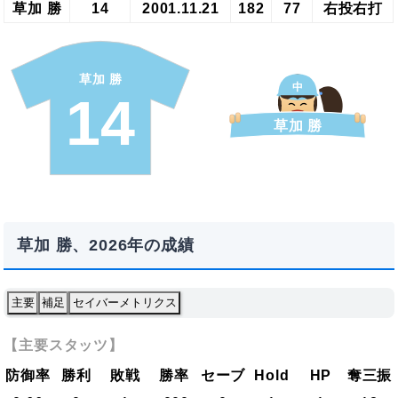
草加 勝
14
2001.11.21
182
77
右投右打
草加 勝
中
14
草加 勝
草加 勝、2026年の成績
主要
補足
セイバーメトリクス
【主要スタッツ】
防御率
勝利
敗戦
勝率
セーブ
Hold
HP
奪三振