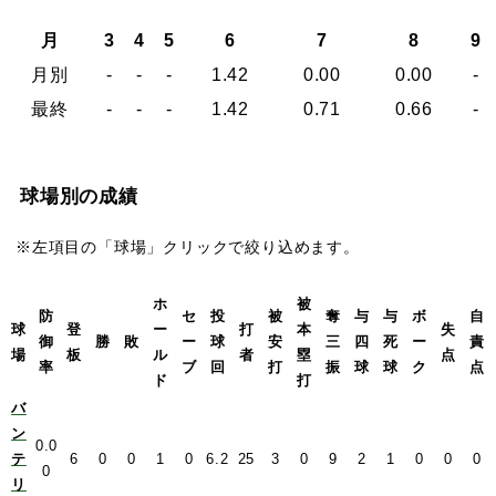
月
3
4
5
6
7
8
9
月別
-
-
-
1.42
0.00
0.00
-
最終
-
-
-
1.42
0.71
0.66
-
球場別の成績
※左項目の「球場」クリックで絞り込めます。
ホ
被
防
セ
投
被
奪
与
与
ボ
自
球
登
ー
打
本
失
御
勝
敗
ー
球
安
三
四
死
ー
責
場
板
ル
者
塁
点
率
ブ
回
打
振
球
球
ク
点
ド
打
バ
ン
0.0
テ
6
0
0
1
0
6.2
25
3
0
9
2
1
0
0
0
0
リ