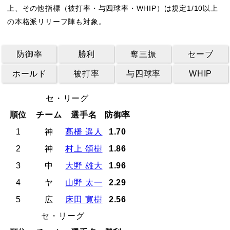
上、その他指標（被打率・与四球率・WHIP）は規定1/10以上
の本格派リリーフ陣も対象。
防御率
勝利
奪三振
セーブ
ホールド
被打率
与四球率
WHIP
セ・リーグ
順位
チーム
選手名
防御率
1
神
髙橋 遥人
1.70
2
神
村上 頌樹
1.86
3
中
大野 雄大
1.96
4
ヤ
山野 太一
2.29
5
広
床田 寛樹
2.56
セ・リーグ