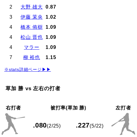
2
大野 雄大
0.87
3
伊藤 茉央
1.02
4
橋本 侑樹
1.09
4
松山 晋也
1.09
4
マラー
1.09
7
柳 裕也
1.15
※stats詳細ページ▶▶
草加 勝 vs 左右の打者
右打者
被打率(草加 勝)
左打者
.080
.227
(2/25)
(5/22)