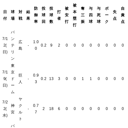
被
防
投
投
被
奪
与
与
ボ
自
日
球
対
結
打
本
失
御
球
球
安
三
四
死
ー
責
付
場
戦
果
者
塁
点
率
回
数
打
振
球
球
ク
点
打
バ
7/1
ン
広
1.0
2(
テ
-
0.2
9
2
0
0
0
0
0
0
0
0
島
0
日)
リ
ン
東
7/1
京
巨
0.9
9(
ド
-
0.2
13
3
0
0
1
1
0
0
0
0
人
3
日)
ー
ム
ヤ
7/2
神
ク
0.7
2(
-
2
18
6
0
0
0
0
0
0
0
0
宮
ル
7
水)
ト
バ