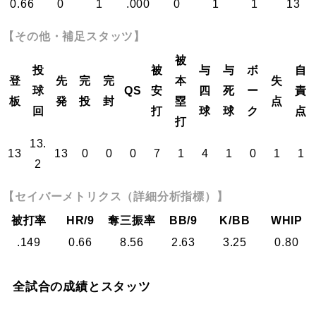
0.66
0
1
.000
0
1
1
13
【その他・補足スタッツ】
被
投
被
与
与
ボ
自
登
先
完
完
本
失
球
QS
安
四
死
ー
責
板
発
投
封
塁
点
回
打
球
球
ク
点
打
13.
13
13
0
0
0
7
1
4
1
0
1
1
2
【セイバーメトリクス（詳細分析指標）】
被打率
HR/9
奪三振率
BB/9
K/BB
WHIP
.149
0.66
8.56
2.63
3.25
0.80
全試合の成績とスタッツ