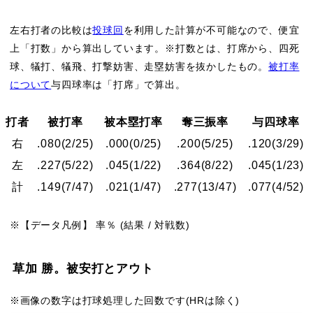
左右打者の比較は
投球回
を利用した計算が不可能なので、便宜
上「打数」から算出しています。※打数とは、打席から、四死
球、犠打、犠飛、打撃妨害、走塁妨害を抜かしたもの。
被打率
について
与四球率は「打席」で算出。
打者
被打率
被本塁打率
奪三振率
与四球率
右
.080
(2/25)
.000
(0/25)
.200
(5/25)
.120
(3/29)
左
.227
(5/22)
.045
(1/22)
.364
(8/22)
.045
(1/23)
計
.149
(7/47)
.021
(1/47)
.277
(13/47)
.077
(4/52)
※【データ凡例】 率％ (結果 / 対戦数)
草加 勝。被安打とアウト
※画像の数字は打球処理した回数です(HRは除く)