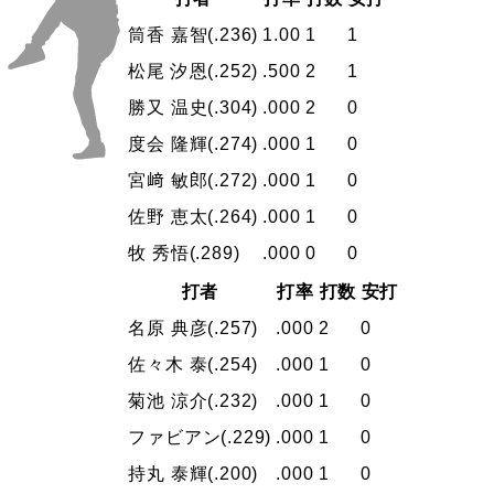
筒香 嘉智
(.236)
1.00
1
1
松尾 汐恩
(.252)
.500
2
1
勝又 温史
(.304)
.000
2
0
度会 隆輝
(.274)
.000
1
0
宮﨑 敏郎
(.272)
.000
1
0
佐野 恵太
(.264)
.000
1
0
牧 秀悟
(.289)
.000
0
0
打者
打率
打数
安打
名原 典彦
(.257)
.000
2
0
佐々木 泰
(.254)
.000
1
0
菊池 涼介
(.232)
.000
1
0
ファビアン
(.229)
.000
1
0
持丸 泰輝
(.200)
.000
1
0