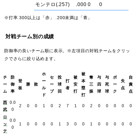
モンテロ
(.257)
.000
0
0
※打率.300以上は「赤」 .200未満は「青」
対戦チーム別の成績
防御率の良いチーム順に表示。※左項目の対戦チームをクリッ
クでさらに絞り込めます。
ホ
被
チ
防
セ
投
被
奪
与
与
ボ
自
登
ー
打
本
失
ー
御
勝
敗
ー
球
安
三
四
死
ー
責
板
ル
者
塁
点
ム
率
ブ
回
打
振
球
球
ク
点
ド
打
西
0.0
2
0
0
1
0
2
7
1
0
2
0
0
0
0
0
武
0
ロ
0.0
ッ
1
0
0
0
0
1
3
0
0
1
0
0
0
0
0
0
テ