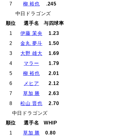
7
柳 裕也
.245
中日ドラゴンズ
順位
選手名
与四球率
1
伊藤 茉央
1.23
2
金丸 夢斗
1.50
3
大野 雄大
1.69
4
マラー
1.79
5
柳 裕也
2.01
6
メヒア
2.12
7
草加 勝
2.63
8
松山 晋也
2.70
中日ドラゴンズ
順位
選手名
WHIP
1
草加 勝
0.80