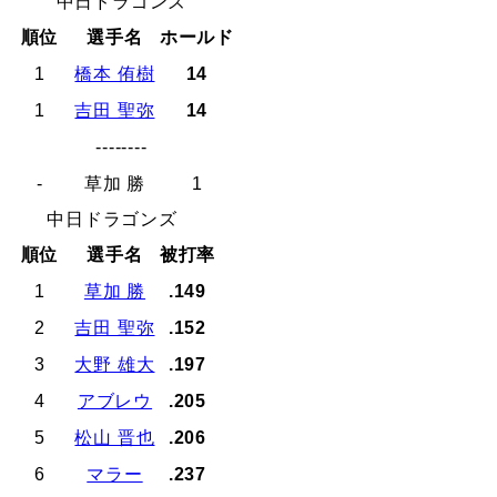
中日ドラゴンズ
順位
選手名
ホールド
1
橋本 侑樹
14
1
吉田 聖弥
14
--------
-
草加 勝
1
中日ドラゴンズ
順位
選手名
被打率
1
草加 勝
.149
2
吉田 聖弥
.152
3
大野 雄大
.197
4
アブレウ
.205
5
松山 晋也
.206
6
マラー
.237