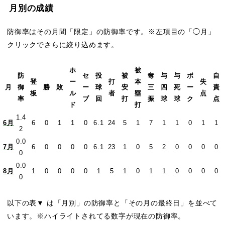
月別の成績
防御率はその月間「限定」の防御率です。※左項目の「◯月」
クリックでさらに絞り込めます。
ホ
被
防
セ
投
被
奪
与
与
ボ
自
登
ー
打
本
失
月
御
勝
敗
ー
球
安
三
四
死
ー
責
板
ル
者
塁
点
率
ブ
回
打
振
球
球
ク
点
ド
打
1.4
6月
6
0
1
1
0
6.1
24
5
1
7
1
1
0
1
1
2
0.0
7月
6
0
0
0
0
6.1
23
1
0
5
2
0
0
0
0
0
0.0
8月
1
0
0
0
0
1
5
1
0
1
1
0
0
0
0
0
以下の表▼ は「月別」の防御率と「その月の最終日」を並べて
います。※ハイライトされてる数字が現在の防御率。