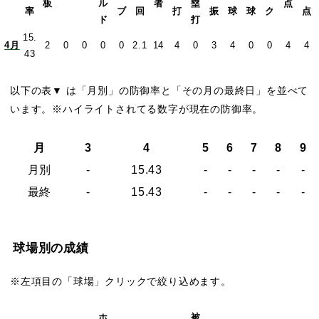
板
ル
者
塁
点
率
ブ
回
打
振
球
球
ク
点
ド
打
15.
4月
2
0
0
0
0
2.1
14
4
0
3
4
0
0
4
4
43
以下の表▼ は「月別」の防御率と「その月の最終日」を並べて
います。※ハイライトされてる数字が現在の防御率。
月
3
4
5
6
7
8
9
月別
-
15.43
-
-
-
-
-
最終
-
15.43
-
-
-
-
-
球場別の成績
※左項目の「球場」クリックで絞り込めます。
ホ
被