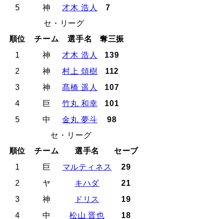
5
神
才木 浩人
7
セ・リーグ
順位
チーム
選手名
奪三振
1
神
才木 浩人
139
2
神
村上 頌樹
112
3
神
髙橋 遥人
107
4
巨
竹丸 和幸
101
5
中
金丸 夢斗
98
セ・リーグ
順位
チーム
選手名
セーブ
1
巨
マルティネス
29
2
ヤ
キハダ
21
3
神
ドリス
19
4
中
松山 晋也
18