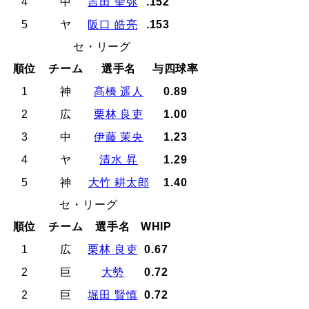
4
中
吉田 聖弥
.152
5
ヤ
阪口 皓亮
.153
セ・リーグ
順位
チーム
選手名
与四球率
1
神
髙橋 遥人
0.89
2
広
栗林 良吏
1.00
3
中
伊藤 茉央
1.23
4
ヤ
清水 昇
1.29
5
神
大竹 耕太郎
1.40
セ・リーグ
順位
チーム
選手名
WHIP
1
広
栗林 良吏
0.67
2
巨
大勢
0.72
2
巨
堀田 賢慎
0.72