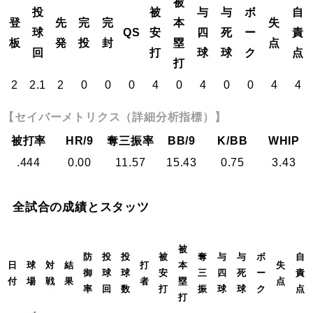
被
投
被
与
与
ボ
自
登
先
完
完
本
失
球
QS
安
四
死
ー
責
板
発
投
封
塁
点
回
打
球
球
ク
点
打
2
2.1
2
0
0
0
4
0
4
0
0
4
4
【セイバーメトリクス（詳細分析指標）】
被打率
HR/9
奪三振率
BB/9
K/BB
WHIP
.444
0.00
11.57
15.43
0.75
3.43
全試合の成績とスタッツ
被
防
投
投
被
奪
与
与
ボ
自
日
球
対
結
打
本
失
御
球
球
安
三
四
死
ー
責
付
場
戦
果
者
塁
点
率
回
数
打
振
球
球
ク
点
打