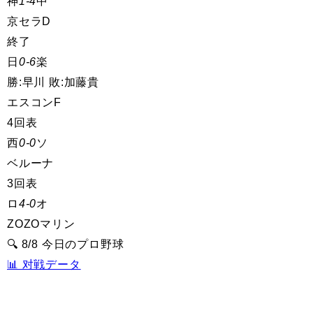
神
1-4
中
京セラD
終了
日
0-6
楽
勝:早川 敗:加藤貴
エスコンF
4回表
西
0-0
ソ
ベルーナ
3回表
ロ
4-0
オ
ZOZOマリン
🔍 8/8 今日のプロ野球
📊 对戦データ