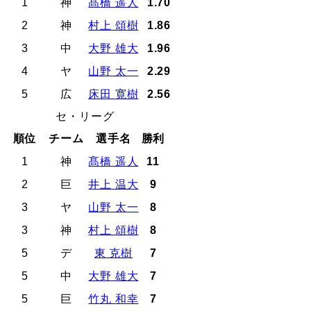
1
神
髙橋 遥人
1.70
2
神
村上 頌樹
1.86
3
中
大野 雄大
1.96
4
ヤ
山野 太一
2.29
5
広
床田 寛樹
2.56
セ・リーグ
順位
チーム
選手名
勝利
1
神
髙橋 遥人
11
2
巨
井上 温大
9
3
ヤ
山野 太一
8
3
神
村上 頌樹
8
5
デ
東 克樹
7
5
中
大野 雄大
7
5
巨
竹丸 和幸
7