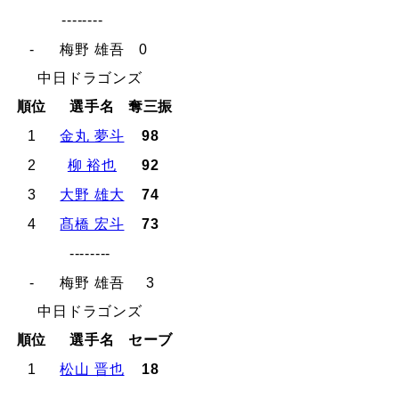
--------
-
梅野 雄吾
0
中日ドラゴンズ
順位
選手名
奪三振
1
金丸 夢斗
98
2
柳 裕也
92
3
大野 雄大
74
4
髙橋 宏斗
73
--------
-
梅野 雄吾
3
中日ドラゴンズ
順位
選手名
セーブ
1
松山 晋也
18
--------