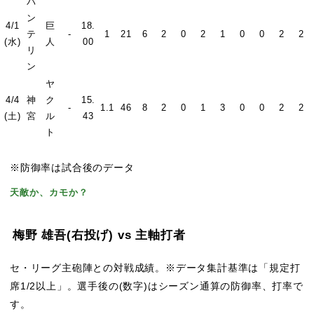
バ
ン
4/1
巨
18.
テ
-
1
21
6
2
0
2
1
0
0
2
2
(水)
人
00
リ
ン
ヤ
4/4
神
ク
15.
-
1.1
46
8
2
0
1
3
0
0
2
2
(土)
宮
ル
43
ト
※防御率は試合後のデータ
天敵か、カモか？
梅野 雄吾
(右投げ)
vs 主軸打者
セ・リーグ主砲陣との対戦成績。※データ集計基準は「規定打
席1/2以上」。選手後の(数字)はシーズン通算の防御率、打率で
す。