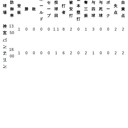
防
セ
投
被
奪
与
与
ボ
自
球
登
ー
打
本
失
御
勝
敗
ー
球
安
三
四
死
ー
責
場
板
ル
者
塁
点
率
ブ
回
打
振
球
球
ク
点
ド
打
神
13.
1
0
0
0
0
1.1
8
2
0
1
3
0
0
2
2
宮
50
バ
ン
18.
テ
1
0
0
0
0
1
6
2
0
2
1
0
0
2
2
00
リ
ン