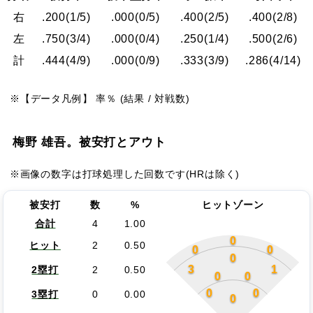
右
.200
(1/5)
.000
(0/5)
.400
(2/5)
.400
(2/8)
左
.750
(3/4)
.000
(0/4)
.250
(1/4)
.500
(2/6)
計
.444
(4/9)
.000
(0/9)
.333
(3/9)
.286
(4/14)
※【データ凡例】 率％ (結果 / 対戦数)
梅野 雄吾。被安打とアウト
※画像の数字は打球処理した回数です(HRは除く)
被安打
数
%
ヒットゾーン
合計
4
1.00
0
ヒット
2
0.50
0
0
0
3
1
2塁打
2
0.50
0
0
0
0
3塁打
0
0.00
0