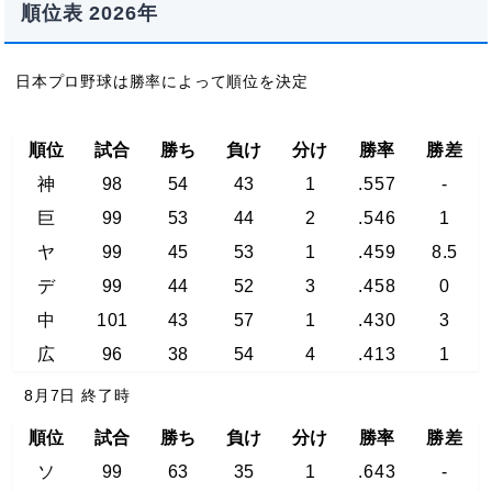
順位表 2026年
日本プロ野球は勝率によって順位を決定
順位
試合
勝ち
負け
分け
勝率
勝差
神
98
54
43
1
.557
-
巨
99
53
44
2
.546
1
ヤ
99
45
53
1
.459
8.5
デ
99
44
52
3
.458
0
中
101
43
57
1
.430
3
広
96
38
54
4
.413
1
8月7日 終了時
順位
試合
勝ち
負け
分け
勝率
勝差
ソ
99
63
35
1
.643
-