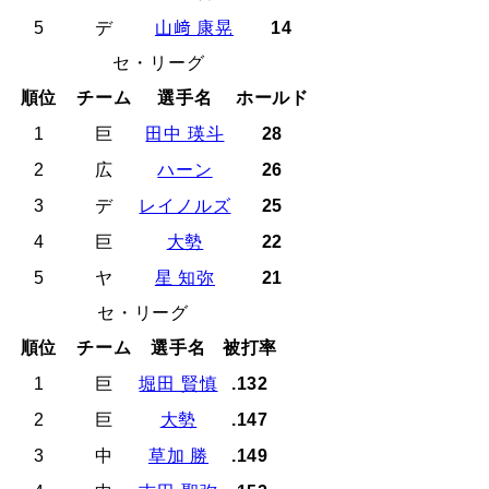
5
デ
山﨑 康晃
14
セ・リーグ
順位
チーム
選手名
ホールド
1
巨
田中 瑛斗
28
2
広
ハーン
26
3
デ
レイノルズ
25
4
巨
大勢
22
5
ヤ
星 知弥
21
セ・リーグ
順位
チーム
選手名
被打率
1
巨
堀田 賢慎
.132
2
巨
大勢
.147
3
中
草加 勝
.149