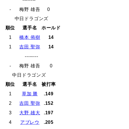
-
梅野 雄吾
0
中日ドラゴンズ
順位
選手名
ホールド
1
橋本 侑樹
14
1
吉田 聖弥
14
--------
-
梅野 雄吾
0
中日ドラゴンズ
順位
選手名
被打率
1
草加 勝
.149
2
吉田 聖弥
.152
3
大野 雄大
.197
4
アブレウ
.205