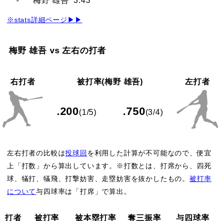
-
梅野 雄吾
3.43
※stats詳細ページ▶▶
梅野 雄吾 vs 左右の打者
右打者
被打率(梅野 雄吾)
左打者
.200
.750
(1/5)
(3/4)
左右打者の比較は
投球回
を利用した計算が不可能なので、便宜
上「打数」から算出しています。※打数とは、打席から、四死
球、犠打、犠飛、打撃妨害、走塁妨害を抜かしたもの。
被打率
について
与四球率は「打席」で算出。
打者
被打率
被本塁打率
奪三振率
与四球率