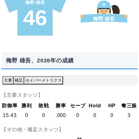
梅野 雄吾
中
46
梅野 雄吾
梅野 雄吾、2026年の成績
主要
補足
セイバーメトリクス
【主要スタッツ】
防御率
勝利
敗戦
勝率
セーブ
Hold
HP
奪三振
15.43
0
0
.000
0
0
0
3
【その他・補足スタッツ】