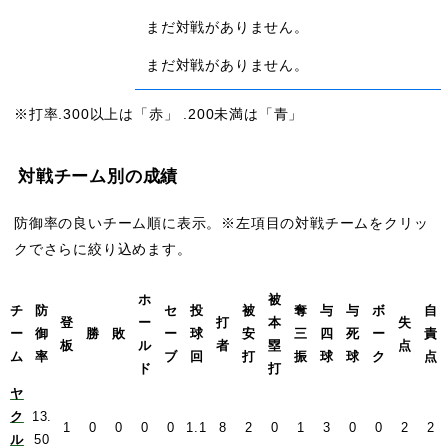
まだ対戦がありません。
まだ対戦がありません。
※打率.300以上は「赤」 .200未満は「青」
対戦チーム別の成績
防御率の良いチーム順に表示。※左項目の対戦チームをクリッ
クでさらに絞り込めます。
ホ
被
チ
防
セ
投
被
奪
与
与
ボ
自
登
ー
打
本
失
ー
御
勝
敗
ー
球
安
三
四
死
ー
責
板
ル
者
塁
点
ム
率
ブ
回
打
振
球
球
ク
点
ド
打
ヤ
ク
13.
1
0
0
0
0
1.1
8
2
0
1
3
0
0
2
2
ル
50