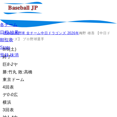
各チーム
日程,結果
日本プロ野球 全チーム
中日ドラゴンズ 2026年
梅野 雄吾 【中日ド
ラゴンズ】 プロ野球選手
順位表
Stats
8/8
(土)
登録,抹消
終了
巨
8-2
ヤ
勝:竹丸 敗:高橋
東京ドーム
4回表
デ
0-0
広
横浜
3回表