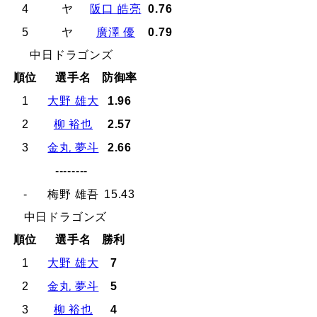
4
ヤ
阪口 皓亮
0.76
5
ヤ
廣澤 優
0.79
中日ドラゴンズ
順位
選手名
防御率
1
大野 雄大
1.96
2
柳 裕也
2.57
3
金丸 夢斗
2.66
--------
-
梅野 雄吾
15.43
中日ドラゴンズ
順位
選手名
勝利
1
大野 雄大
7
2
金丸 夢斗
5
3
柳 裕也
4