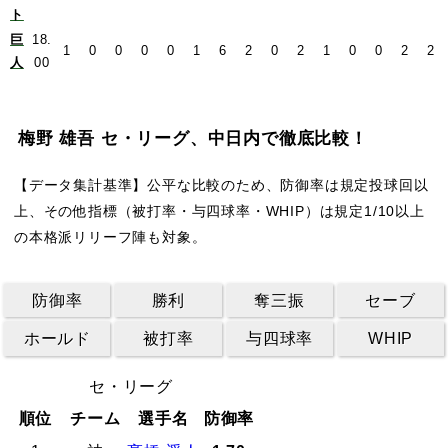
ト
巨
18.
1
0
0
0
0
1
6
2
0
2
1
0
0
2
2
人
00
梅野 雄吾 セ・リーグ、中日内で徹底比較！
【データ集計基準】公平な比較のため、防御率は規定投球回以
上、その他指標（被打率・与四球率・WHIP）は規定1/10以上
の本格派リリーフ陣も対象。
防御率
勝利
奪三振
セーブ
ホールド
被打率
与四球率
WHIP
セ・リーグ
順位
チーム
選手名
防御率