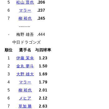
5
松山 晋也
.206
6
マラー
.237
7
柳 裕也
.245
--------
-
梅野 雄吾
.444
中日ドラゴンズ
順位
選手名
与四球率
1
伊藤 茉央
1.23
2
金丸 夢斗
1.50
3
大野 雄大
1.69
4
マラー
1.79
5
柳 裕也
2.01
6
メヒア
2.12
7
草加 勝
2.63