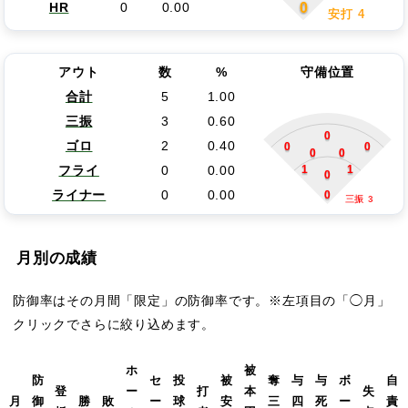
0
HR
0
0.00
安打 4
アウト
数
%
守備位置
合計
5
1.00
三振
3
0.60
0
ゴロ
2
0.40
0
0
0
0
1
1
フライ
0
0.00
0
0
ライナー
0
0.00
三振 3
月別の成績
防御率はその月間「限定」の防御率です。※左項目の「◯月」
クリックでさらに絞り込めます。
ホ
被
防
セ
投
被
奪
与
与
ボ
自
登
ー
打
本
失
月
御
勝
敗
ー
球
安
三
四
死
ー
責