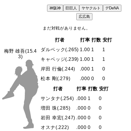
神
阪神
巨
巨人
ヤ
ヤクルト
デ
DeNA
VS
広
広島
まだ対戦がありません。
打者
打率
打数
安打
ダルベック
(.265)
1.00
1
1
梅野 雄吾
(15.4
3)
キャベッジ
(.239)
1.00
1
1
岸田 行倫
(.244)
.000
1
0
松本 剛
(.279)
.000
0
0
打者
打率
打数
安打
サンタナ
(.254)
.000
1
0
増田 珠
(.285)
.000
0
0
岩田 幸宏
(.247)
.000
0
0
オスナ
(.222)
.000
0
0