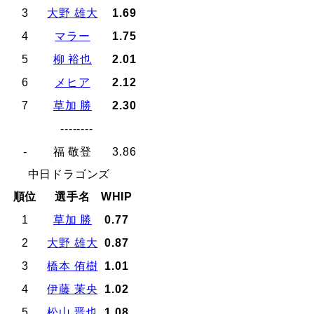
3
大野 雄大
1.69
4
マラー
1.75
5
柳 裕也
2.01
6
メヒア
2.12
7
草加 勝
2.30
--------
-
福 敬登
3.86
中日ドラゴンズ
順位
選手名
WHIP
1
草加 勝
0.77
2
大野 雄大
0.87
3
橋本 侑樹
1.01
4
伊藤 茉央
1.02
5
松山 晋也
1.08