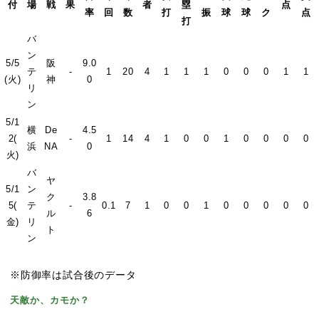
付
場
戦
果
者
塁
点
率
回
数
打
振
球
球
ク
点
打
バ
ン
5/5
阪
9.0
テ
-
1
20
4
1
1
1
0
0
0
1
1
(火)
神
0
リ
ン
5/1
横
De
4.5
2(
-
1
14
4
1
0
0
1
0
0
0
0
浜
NA
0
火)
バ
ヤ
5/1
ン
ク
3.8
5(
テ
-
0.1
7
1
0
0
1
0
0
0
0
0
ル
6
金)
リ
ト
ン
※防御率は試合後のデータ
天敵か、カモか？