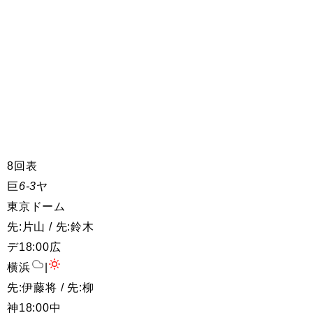
8回表
巨
6-3
ヤ
東京ドーム
先:片山 / 先:鈴木
デ
18:00
広
横浜
|
先:伊藤将 / 先:柳
神
18:00
中