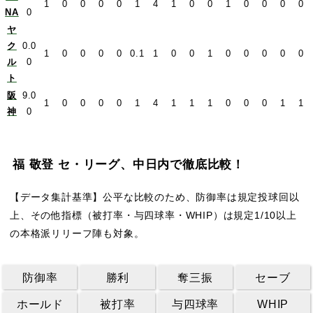
1
0
0
0
0
1
4
1
0
0
1
0
0
0
0
NA
0
ヤ
ク
0.0
1
0
0
0
0
0.1
1
0
0
1
0
0
0
0
0
ル
0
ト
阪
9.0
1
0
0
0
0
1
4
1
1
1
0
0
0
1
1
神
0
福 敬登 セ・リーグ、中日内で徹底比較！
【データ集計基準】公平な比較のため、防御率は規定投球回以
上、その他指標（被打率・与四球率・WHIP）は規定1/10以上
の本格派リリーフ陣も対象。
防御率
勝利
奪三振
セーブ
ホールド
被打率
与四球率
WHIP