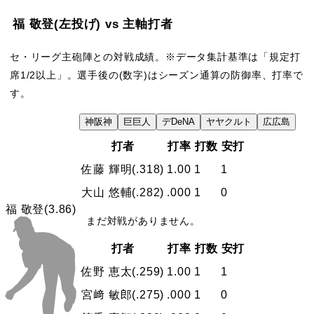
福 敬登
(左投げ)
vs 主軸打者
セ・リーグ主砲陣との対戦成績。※データ集計基準は「規定打
席1/2以上」。選手後の(数字)はシーズン通算の防御率、打率で
す。
VS
神
阪神
巨
巨人
デ
DeNA
ヤ
ヤクルト
広
広島
打者
打率
打数
安打
佐藤 輝明
(.318)
1.00
1
1
大山 悠輔
(.282)
.000
1
0
福 敬登
(3.86)
まだ対戦がありません。
打者
打率
打数
安打
佐野 恵太
(.259)
1.00
1
1
宮﨑 敏郎
(.275)
.000
1
0