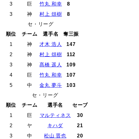
3
巨
竹丸 和幸
8
3
神
村上 頌樹
8
セ・リーグ
順位
チーム
選手名
奪三振
1
神
才木 浩人
147
2
神
村上 頌樹
112
3
神
髙橋 遥人
109
4
巨
竹丸 和幸
107
5
中
金丸 夢斗
103
セ・リーグ
順位
チーム
選手名
セーブ
1
巨
マルティネス
30
2
ヤ
キハダ
21
3
中
松山 晋也
20