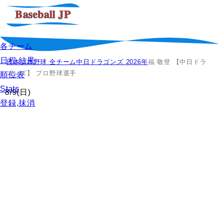
各チーム
日程,結果
日本プロ野球 全チーム
中日ドラゴンズ 2026年
福 敬登 【中日ドラ
ゴンズ】 プロ野球選手
順位表
Stats
8/9
(日)
登録,抹消