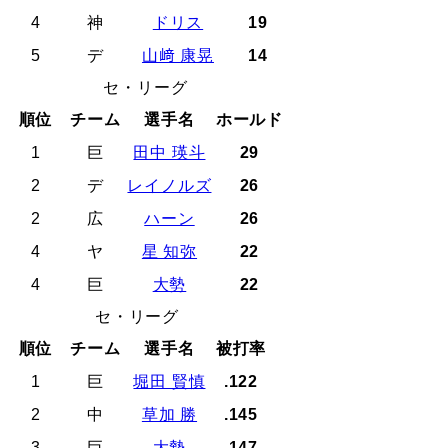
4
神
ドリス
19
5
デ
山﨑 康晃
14
セ・リーグ
順位
チーム
選手名
ホールド
1
巨
田中 瑛斗
29
2
デ
レイノルズ
26
2
広
ハーン
26
4
ヤ
星 知弥
22
4
巨
大勢
22
セ・リーグ
順位
チーム
選手名
被打率
1
巨
堀田 賢慎
.122
2
中
草加 勝
.145
3
巨
大勢
.147