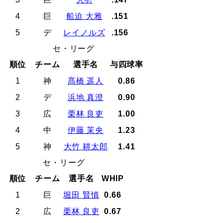
4
巨
船迫 大雅
.151
5
デ
レイノルズ
.156
セ・リーグ
順位
チーム
選手名
与四球率
1
神
髙橋 遥人
0.86
2
デ
浜地 真澄
0.90
3
広
栗林 良吏
1.00
4
中
伊藤 茉央
1.23
5
神
大竹 耕太郎
1.41
セ・リーグ
順位
チーム
選手名
WHIP
1
巨
堀田 賢慎
0.66
2
広
栗林 良吏
0.67