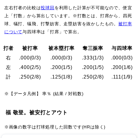
左右打者の比較は
投球回
を利用した計算が不可能なので、便宜
上「打数」から算出しています。※打数とは、打席から、四死
球、犠打、犠飛、打撃妨害、走塁妨害を抜かしたもの。
被打率
について
与四球率は「打席」で算出。
打者
被打率
被本塁打率
奪三振率
与四球率
右
.000
(0/3)
.000
(0/3)
.333
(1/3)
.000
(0/3)
左
.400
(2/5)
.200
(1/5)
.200
(1/5)
.200
(1/6)
計
.250
(2/8)
.125
(1/8)
.250
(2/8)
.111
(1/9)
※【データ凡例】 率％ (結果 / 対戦数)
福 敬登。被安打とアウト
※画像の数字は打球処理した回数です(HRは除く)