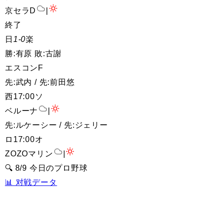
京セラD
|
終了
日
1-0
楽
勝:有原 敗:古謝
エスコンF
先:武内 / 先:前田悠
西
17:00
ソ
ベルーナ
|
先:ルケーシー / 先:ジェリー
ロ
17:00
オ
ZOZOマリン
|
🔍 8/9 今日のプロ野球
📊 对戦データ