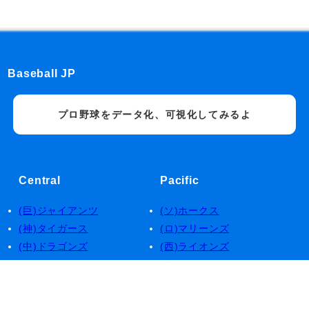
Baseball JP
プロ野球をデータ化、可視化してみるよ
Central
Pacific
(巨)ジャイアンツ
(ソ)ホークス
(神)タイガース
(ロ)マリーンズ
(中)ドラゴンズ
(西)ライオンズ
(デ)ベイスターズ
(楽)イーグルス
(広)カープ
(日)ファイターズ
(ヤ)スワローズ
(オ)バファローズ