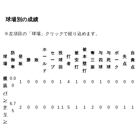
球場別の成績
※左項目の「球場」クリックで絞り込めます。
ホ
被
防
セ
投
被
奪
与
与
ボ
自
球
登
ー
打
本
失
御
勝
敗
ー
球
安
三
四
死
ー
責
場
板
ル
者
塁
点
率
ブ
回
打
振
球
球
ク
点
ド
打
横
0.0
1
0
0
0
0
1
4
1
0
0
1
0
0
0
0
浜
0
バ
ン
6.7
テ
2
0
0
0
0
1.1
5
1
1
2
0
0
0
1
1
5
リ
ン