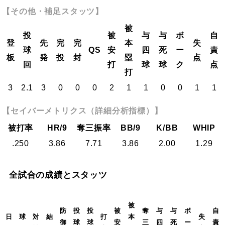
【その他・補足スタッツ】
被
投
被
与
与
ボ
自
登
先
完
完
本
失
球
QS
安
四
死
ー
責
板
発
投
封
塁
点
回
打
球
球
ク
点
打
3
2.1
3
0
0
0
2
1
1
0
0
1
1
【セイバーメトリクス（詳細分析指標）】
被打率
HR/9
奪三振率
BB/9
K/BB
WHIP
.250
3.86
7.71
3.86
2.00
1.29
全試合の成績とスタッツ
被
防
投
投
被
奪
与
与
ボ
自
日
球
対
結
打
本
失
御
球
球
安
三
四
死
ー
責