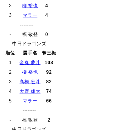
3
柳 裕也
4
3
マラー
4
--------
-
福 敬登
0
中日ドラゴンズ
順位
選手名
奪三振
1
金丸 夢斗
103
2
柳 裕也
92
3
髙橋 宏斗
82
4
大野 雄大
74
5
マラー
66
--------
-
福 敬登
2
中日ドラゴンズ