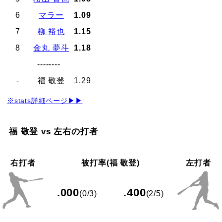
6
マラー
1.09
7
柳 裕也
1.15
8
金丸 夢斗
1.18
--------
-
福 敬登
1.29
※stats詳細ページ▶▶
福 敬登 vs 左右の打者
右打者
被打率(福 敬登)
左打者
.000
.400
(0/3)
(2/5)