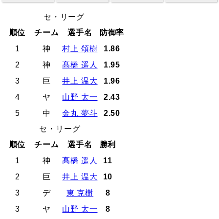
セ・リーグ
順位
チーム
選手名
防御率
1
神
村上 頌樹
1.86
2
神
髙橋 遥人
1.95
3
巨
井上 温大
1.96
4
ヤ
山野 太一
2.43
5
中
金丸 夢斗
2.50
セ・リーグ
順位
チーム
選手名
勝利
1
神
髙橋 遥人
11
2
巨
井上 温大
10
3
デ
東 克樹
8
3
ヤ
山野 太一
8