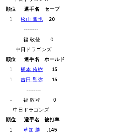
順位
選手名
セーブ
1
松山 晋也
20
--------
-
福 敬登
0
中日ドラゴンズ
順位
選手名
ホールド
1
橋本 侑樹
15
1
吉田 聖弥
15
--------
-
福 敬登
0
中日ドラゴンズ
順位
選手名
被打率
1
草加 勝
.145