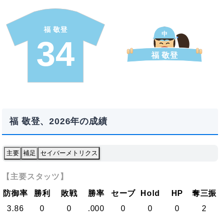
福 敬登
中
34
福 敬登
福 敬登、2026年の成績
主要
補足
セイバーメトリクス
【主要スタッツ】
防御率
勝利
敗戦
勝率
セーブ
Hold
HP
奪三振
3.86
0
0
.000
0
0
0
2