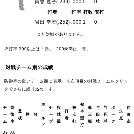
筒香 嘉智
(.239)
.000
0
0
打者
打率
打数
安打
岩田 幸宏
(.252)
.000
1
0
まだ対戦がありません。
※打率.300以上は「赤」 .200未満は「青」
対戦チーム別の成績
防御率の良いチーム順に表示。※左項目の対戦チームをクリッ
クでさらに絞り込めます。
ホ
被
チ
防
セ
投
被
奪
与
与
ボ
自
登
ー
打
本
失
ー
御
勝
敗
ー
球
安
三
四
死
ー
責
板
ル
者
塁
点
ム
率
ブ
回
打
振
球
球
ク
点
ド
打
De
0.0