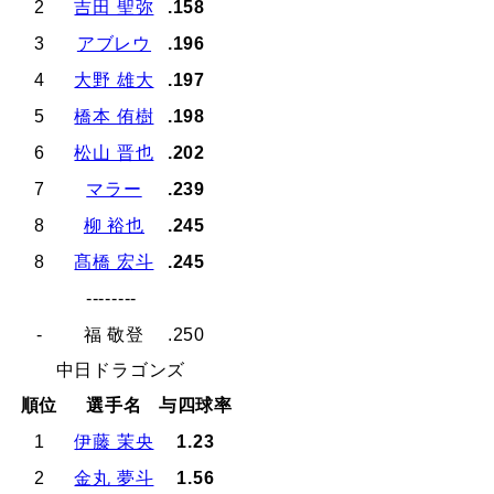
2
吉田 聖弥
.158
3
アブレウ
.196
4
大野 雄大
.197
5
橋本 侑樹
.198
6
松山 晋也
.202
7
マラー
.239
8
柳 裕也
.245
8
髙橋 宏斗
.245
--------
-
福 敬登
.250
中日ドラゴンズ
順位
選手名
与四球率
1
伊藤 茉央
1.23
2
金丸 夢斗
1.56