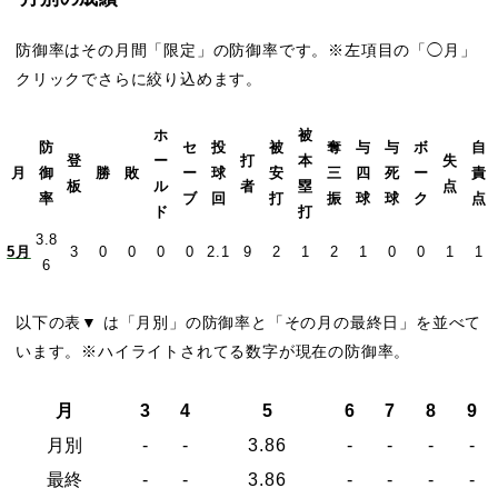
防御率はその月間「限定」の防御率です。※左項目の「◯月」
クリックでさらに絞り込めます。
ホ
被
防
セ
投
被
奪
与
与
ボ
自
登
ー
打
本
失
月
御
勝
敗
ー
球
安
三
四
死
ー
責
板
ル
者
塁
点
率
ブ
回
打
振
球
球
ク
点
ド
打
3.8
5月
3
0
0
0
0
2.1
9
2
1
2
1
0
0
1
1
6
以下の表▼ は「月別」の防御率と「その月の最終日」を並べて
います。※ハイライトされてる数字が現在の防御率。
月
3
4
5
6
7
8
9
月別
-
-
3.86
-
-
-
-
最終
-
-
3.86
-
-
-
-