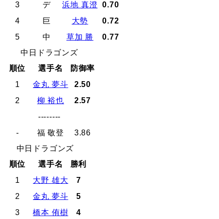
3
デ
浜地 真澄
0.70
4
巨
大勢
0.72
5
中
草加 勝
0.77
中日ドラゴンズ
順位
選手名
防御率
1
金丸 夢斗
2.50
2
柳 裕也
2.57
--------
-
福 敬登
3.86
中日ドラゴンズ
順位
選手名
勝利
1
大野 雄大
7
2
金丸 夢斗
5
3
橋本 侑樹
4