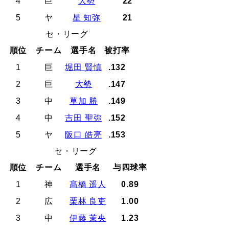
4
巨
大勢
22
5
ヤ
星 知弥
21
セ・リーグ
順位
チーム
選手名
被打率
1
巨
堀田 賢慎
.132
2
巨
大勢
.147
3
中
草加 勝
.149
4
中
吉田 聖弥
.152
5
ヤ
阪口 皓亮
.153
セ・リーグ
順位
チーム
選手名
与四球率
1
神
髙橋 遥人
0.89
2
広
栗林 良吏
1.00
3
中
伊藤 茉央
1.23