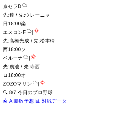
京セラD
先:達 / 先:ウレーニャ
日
18:00
楽
エスコンF
|
先:髙橋光成 / 先:松本晴
西
18:00
ソ
ベルーナ
|
先:廣池 / 先:寺西
ロ
18:00
オ
ZOZOマリン
|
🔍 8/7 今日のプロ野球
🤖 AI勝敗予想
📊 対戦データ