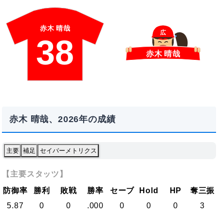
赤木 晴哉
広
38
赤木 晴哉
赤木 晴哉、2026年の成績
主要
補足
セイバーメトリクス
【主要スタッツ】
防御率
勝利
敗戦
勝率
セーブ
Hold
HP
奪三振
5.87
0
0
.000
0
0
0
3