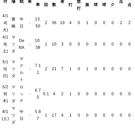
付
場
戦
果
者
塁
点
率
回
数
打
振
球
球
ク
点
打
4/1
豊
中
13.
4(
-
2
36
10
4
0
1
0
0
0
2
2
橋
日
50
火)
4/1
マ
De
10.
8(
ツ
-
1
10
3
0
0
0
0
0
0
0
0
NA
38
土)
ダ
ヤ
5/1
マ
ク
7.1
0(
ツ
-
2
21
7
1
0
1
0
0
0
0
0
ル
1
日)
ダ
ト
5/2
マ
ロ
6.7
8(
ツ
ッ
-
0.1
4
2
1
0
0
0
0
0
0
0
5
木)
ダ
テ
マ
8/1
中
5.8
ツ
-
1
17
4
1
0
0
0
0
0
0
0
(土)
日
7
ダ