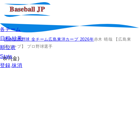
各チーム
日程,結果
日本プロ野球 全チーム
広島東洋カープ 2026年
赤木 晴哉 【広島東
洋カープ】 プロ野球選手
順位表
Stats
8/7
(金)
登録,抹消