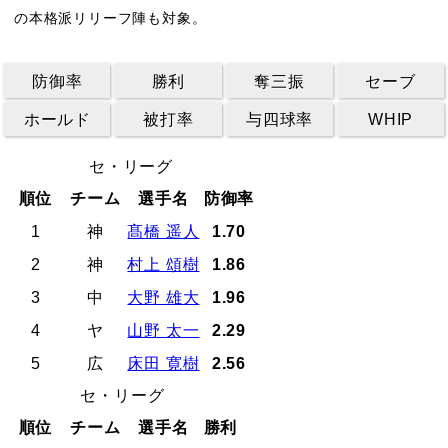
の本格派リリーフ陣も対象。
防御率
勝利
奪三振
セーブ
ホールド
被打率
与四球率
WHIP
セ・リーグ
順位
チーム
選手名
防御率
1
神
髙橋 遥人
1.70
2
神
村上 頌樹
1.86
3
中
大野 雄大
1.96
4
ヤ
山野 太一
2.29
5
広
床田 寛樹
2.56
セ・リーグ
順位
チーム
選手名
勝利