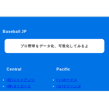
Baseball JP
プロ野球をデータ化、可視化してみるよ
Central
Pacific
(巨)ジャイアンツ
(ソ)ホークス
(神)タイガース
(ロ)マリーンズ
(中)ドラゴンズ
(西)ライオンズ
(デ)ベイスターズ
(楽)イーグルス
(広)カープ
(日)ファイターズ