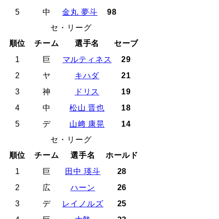
5
中
金丸 夢斗
98
セ・リーグ
順位
チーム
選手名
セーブ
1
巨
マルティネス
29
2
ヤ
キハダ
21
3
神
ドリス
19
4
中
松山 晋也
18
5
デ
山﨑 康晃
14
セ・リーグ
順位
チーム
選手名
ホールド
1
巨
田中 瑛斗
28
2
広
ハーン
26
3
デ
レイノルズ
25