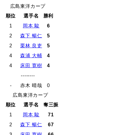
広島東洋カープ
順位
選手名
勝利
1
岡本 駿
6
2
森下 暢仁
5
2
栗林 良吏
5
4
森浦 大輔
4
4
床田 寛樹
4
--------
-
赤木 晴哉
0
広島東洋カープ
順位
選手名
奪三振
1
岡本 駿
71
2
森下 暢仁
67
3
床田 寛樹
66