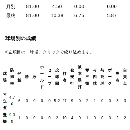
月別
81.00
4.50
0.00
-
-
0.00
-
最終
81.00
10.38
6.75
-
-
5.87
-
球場別の成績
※左項目の「球場」クリックで絞り込めます。
ホ
被
防
セ
投
被
奪
与
与
ボ
自
球
登
ー
打
本
失
御
勝
敗
ー
球
安
三
四
死
ー
責
場
板
ル
者
塁
点
率
ブ
回
打
振
球
球
ク
点
ド
打
マ
4.7
ツ
6
0
0
0
0
5.2
27
9
0
2
1
0
0
3
3
6
ダ
豊
9.0
1
0
0
0
0
2
10
4
0
1
0
0
0
2
2
橋
0