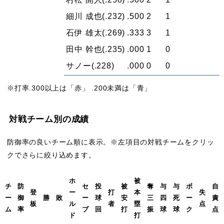
細川 成也
(.232)
.500
2
1
石伊 雄太
(.269)
.333
3
1
田中 幹也
(.235)
.000
1
0
サノー
(.228)
.000
0
0
※打率.300以上は「赤」 .200未満は「青」
対戦チーム別の成績
防御率の良いチーム順に表示。※左項目の対戦チームをクリッ
クでさらに絞り込めます。
ホ
被
チ
防
セ
投
被
奪
与
与
ボ
自
登
ー
打
本
失
ー
御
勝
敗
ー
球
安
三
四
死
ー
責
板
ル
者
塁
点
ム
率
ブ
回
打
振
球
球
ク
点
ド
打