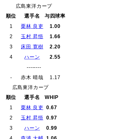
広島東洋カープ
順位
選手名
与四球率
1
栗林 良吏
1.00
2
玉村 昇悟
1.66
3
床田 寛樹
2.20
4
ハーン
2.55
--------
-
赤木 晴哉
1.17
広島東洋カープ
順位
選手名
WHIP
1
栗林 良吏
0.67
2
玉村 昇悟
0.97
3
ハーン
0.99
4
森浦 大輔
1.06