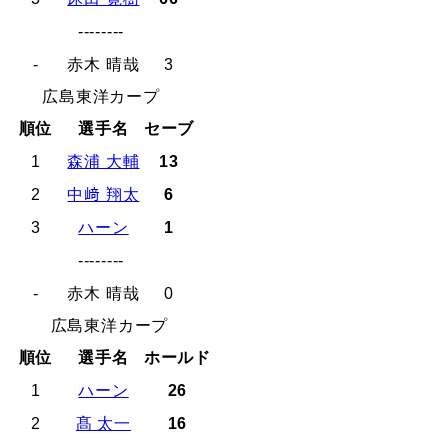
--------
-
赤木 晴哉
3
広島東洋カープ
順位
選手名
セーブ
1
森浦 大輔
13
2
中﨑 翔太
6
3
ハーン
1
--------
-
赤木 晴哉
0
広島東洋カープ
順位
選手名
ホールド
1
ハーン
26
2
髙 太一
16