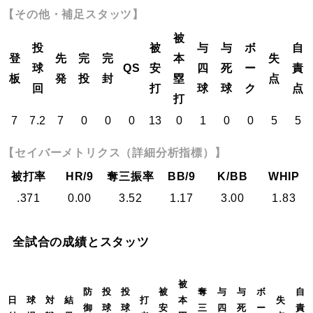
【その他・補足スタッツ】
被
投
被
与
与
ボ
自
登
先
完
完
本
失
球
QS
安
四
死
ー
責
板
発
投
封
塁
点
回
打
球
球
ク
点
打
7
7.2
7
0
0
0
13
0
1
0
0
5
5
【セイバーメトリクス（詳細分析指標）】
被打率
HR/9
奪三振率
BB/9
K/BB
WHIP
.371
0.00
3.52
1.17
3.00
1.83
全試合の成績とスタッツ
被
防
投
投
被
奪
与
与
ボ
自
日
球
対
結
打
本
失
御
球
球
安
三
四
死
ー
責