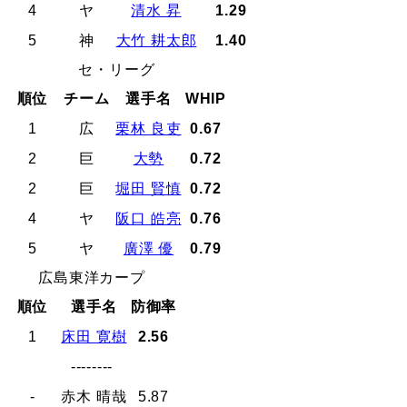
4
ヤ
清水 昇
1.29
5
神
大竹 耕太郎
1.40
セ・リーグ
順位
チーム
選手名
WHIP
1
広
栗林 良吏
0.67
2
巨
大勢
0.72
2
巨
堀田 賢慎
0.72
4
ヤ
阪口 皓亮
0.76
5
ヤ
廣澤 優
0.79
広島東洋カープ
順位
選手名
防御率
1
床田 寛樹
2.56
--------
-
赤木 晴哉
5.87