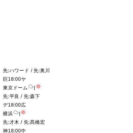
先:ハワード / 先:奥川
巨
18:00
ヤ
東京ドーム
|
先:平良 / 先:森下
デ
18:00
広
横浜
|
先:才木 / 先:髙橋宏
神
18:00
中