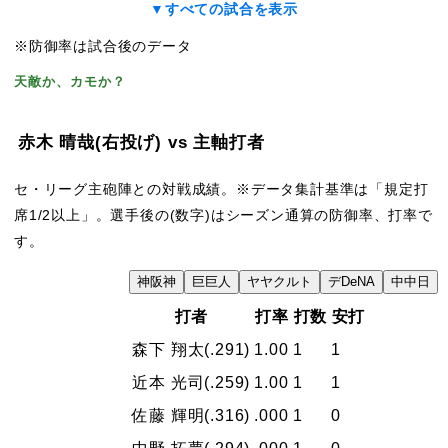
▼すべての試合を表示
※防御率は試合後のデータ
天敵か、カモか？
赤木 晴哉
(右投げ)
vs 主軸打者
セ・リーグ主砲陣との対戦成績。※データ集計基準は「規定打
席1/2以上」。選手後の(数字)はシーズン通算の防御率、打率で
す。
VS
神
阪神
巨
巨人
ヤ
ヤクルト
デ
DeNA
中
中日
打者
打率
打数
安打
森下 翔太
(.291)
1.00
1
1
近本 光司
(.259)
1.00
1
1
佐藤 輝明
(.316)
.000
1
0