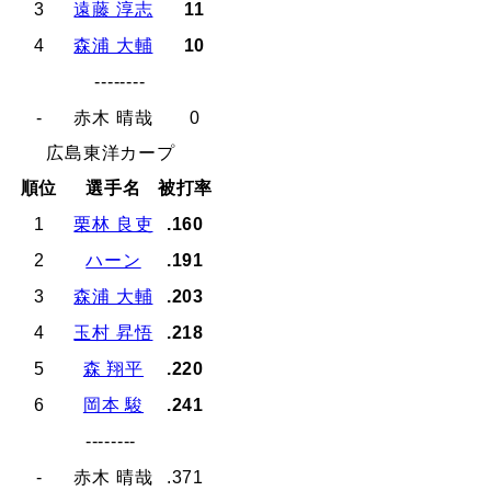
3
遠藤 淳志
11
4
森浦 大輔
10
--------
-
赤木 晴哉
0
広島東洋カープ
順位
選手名
被打率
1
栗林 良吏
.160
2
ハーン
.191
3
森浦 大輔
.203
4
玉村 昇悟
.218
5
森 翔平
.220
6
岡本 駿
.241
--------
-
赤木 晴哉
.371