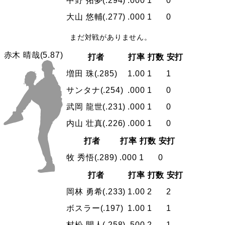
中野 拓夢
(.294)
.000
1
0
大山 悠輔
(.277)
.000
1
0
まだ対戦がありません。
赤木 晴哉
(5.87)
打者
打率
打数
安打
増田 珠
(.285)
1.00
1
1
サンタナ
(.254)
.000
1
0
武岡 龍世
(.231)
.000
1
0
内山 壮真
(.226)
.000
1
0
打者
打率
打数
安打
牧 秀悟
(.289)
.000
1
0
打者
打率
打数
安打
岡林 勇希
(.233)
1.00
2
2
ボスラー
(.197)
1.00
1
1
村松 開人
(.258)
.500
2
1