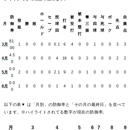
ホ
被
防
セ
投
被
奪
与
与
ボ
自
登
ー
打
本
失
月
御
勝
敗
ー
球
安
三
四
死
ー
責
板
ル
者
塁
点
率
ブ
回
打
振
球
球
ク
点
ド
打
81.
3月
1
0
0
0
0
0.1
6
4
0
0
1
0
0
3
3
00
4.5
4月
3
0
0
0
0
4
18
6
0
2
0
0
0
2
2
0
0.0
5月
2
0
0
0
0
2.1
9
2
0
1
0
0
0
0
0
0
0.0
8月
1
0
0
0
0
1
4
1
0
0
0
0
0
0
0
0
以下の表▼ は「月別」の防御率と「その月の最終日」を並べて
います。※ハイライトされてる数字が現在の防御率。
月
3
4
5
6
7
8
9