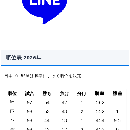
順位表 2026年
日本プロ野球は勝率によって順位を決定
順位
試合
勝ち
負け
分け
勝率
勝差
神
97
54
42
1
.562
-
巨
98
53
43
2
.552
1
ヤ
98
44
53
1
.454
9.5
デ
98
43
52
3
.453
0