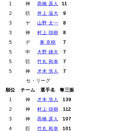
1
神
髙橋 遥人
11
2
巨
井上 温大
9
3
ヤ
山野 太一
8
3
神
村上 頌樹
8
5
デ
東 克樹
7
5
中
大野 雄大
7
5
巨
竹丸 和幸
7
5
神
才木 浩人
7
セ・リーグ
順位
チーム
選手名
奪三振
1
神
才木 浩人
139
2
神
村上 頌樹
112
3
神
髙橋 遥人
107
4
巨
竹丸 和幸
101