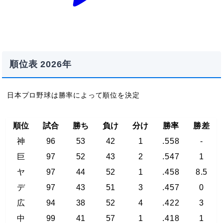
順位表 2026年
日本プロ野球は勝率によって順位を決定
順位
試合
勝ち
負け
分け
勝率
勝差
神
96
53
42
1
.558
-
巨
97
52
43
2
.547
1
ヤ
97
44
52
1
.458
8.5
デ
97
43
51
3
.457
0
広
94
38
52
4
.422
3
中
99
41
57
1
.418
1