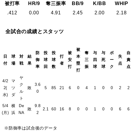
被打率
HR/9
奪三振率
BB/9
K/BB
WHIP
.412
0.00
4.91
2.45
2.00
2.18
全試合の成績とスタッツ
被
防
投
投
被
奪
与
与
ボ
自
日
球
対
結
打
本
失
御
球
球
安
三
四
死
ー
責
付
場
戦
果
者
塁
点
率
回
数
打
振
球
球
ク
点
打
ヤ
4/2
マ
ク
3.6
2(
ツ
敗
5
85
21
6
0
4
1
0
0
2
2
ル
0
水)
ダ
ト
5/4
横
De
9.8
敗
2.1
60
16
8
0
0
1
0
0
6
6
(月)
浜
NA
2
※防御率は試合後のデータ