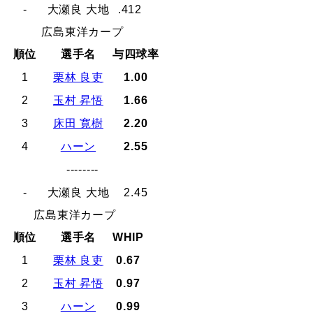
-
大瀬良 大地
.412
広島東洋カープ
順位
選手名
与四球率
1
栗林 良吏
1.00
2
玉村 昇悟
1.66
3
床田 寛樹
2.20
4
ハーン
2.55
--------
-
大瀬良 大地
2.45
広島東洋カープ
順位
選手名
WHIP
1
栗林 良吏
0.67
2
玉村 昇悟
0.97
3
ハーン
0.99