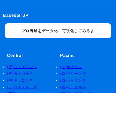
Baseball JP
プロ野球をデータ化、可視化してみるよ
Central
Pacific
(巨)ジャイアンツ
(ソ)ホークス
(神)タイガース
(ロ)マリーンズ
(中)ドラゴンズ
(西)ライオンズ
(デ)ベイスターズ
(楽)イーグルス
(広)カープ
(日)ファイターズ
(ヤ)スワローズ
(オ)バファローズ
Service
About