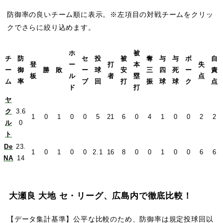
防御率の良いチーム順に表示。※左項目の対戦チームをクリッ
クでさらに絞り込めます。
ホ
被
チ
防
セ
投
被
奪
与
与
ボ
自
登
ー
打
本
失
ー
御
勝
敗
ー
球
安
三
四
死
ー
責
板
ル
者
塁
点
ム
率
ブ
回
打
振
球
球
ク
点
ド
打
ヤ
ク
3.6
1
0
1
0
0
5
21
6
0
4
1
0
0
2
2
ル
0
ト
De
23.
1
0
1
0
0
2.1
16
8
0
0
1
0
0
6
6
NA
14
大瀬良 大地 セ・リーグ、広島内で徹底比較！
【データ集計基準】公平な比較のため、防御率は規定投球回以