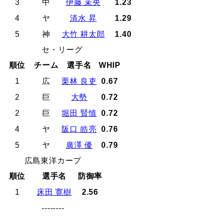
3
中
伊藤 茉央
1.23
4
ヤ
清水 昇
1.29
5
神
大竹 耕太郎
1.40
セ・リーグ
順位
チーム
選手名
WHIP
1
広
栗林 良吏
0.67
2
巨
大勢
0.72
2
巨
堀田 賢慎
0.72
4
ヤ
阪口 皓亮
0.76
5
ヤ
廣澤 優
0.79
広島東洋カープ
順位
選手名
防御率
1
床田 寛樹
2.56
--------