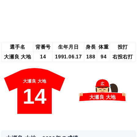
選手名
背番号
生年月日
身長
体重
投打
大瀬良 大地
14
1991.06.17
188
94
右投右打
大瀬良 大地
広
14
大瀬良 大地