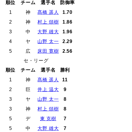
順位
チーム
選手名
防御率
1
神
髙橋 遥人
1.70
2
神
村上 頌樹
1.86
3
中
大野 雄大
1.96
4
ヤ
山野 太一
2.29
5
広
床田 寛樹
2.56
セ・リーグ
順位
チーム
選手名
勝利
1
神
髙橋 遥人
11
2
巨
井上 温大
9
3
ヤ
山野 太一
8
3
神
村上 頌樹
8
5
デ
東 克樹
7
5
中
大野 雄大
7