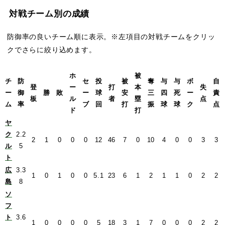
対戦チーム別の成績
防御率の良いチーム順に表示。※左項目の対戦チームをクリッ
クでさらに絞り込めます。
ホ
被
チ
防
セ
投
被
奪
与
与
ボ
自
登
ー
打
本
失
ー
御
勝
敗
ー
球
安
三
四
死
ー
責
板
ル
者
塁
点
ム
率
ブ
回
打
振
球
球
ク
点
ド
打
ヤ
ク
2.2
2
1
0
0
0
12
46
7
0
10
4
0
0
3
3
ル
5
ト
広
3.3
1
0
1
0
0
5.1
23
6
1
2
1
1
0
2
2
島
8
ソ
フ
ト
3.6
1
0
0
0
0
5
18
3
1
7
0
0
0
2
2