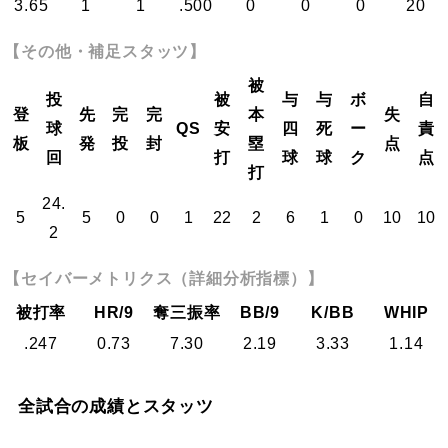
3.65
1
1
.500
0
0
0
20
【その他・補足スタッツ】
被
投
被
与
与
ボ
自
登
先
完
完
本
失
球
QS
安
四
死
ー
責
板
発
投
封
塁
点
回
打
球
球
ク
点
打
24.
5
5
0
0
1
22
2
6
1
0
10
10
2
【セイバーメトリクス（詳細分析指標）】
被打率
HR/9
奪三振率
BB/9
K/BB
WHIP
.247
0.73
7.30
2.19
3.33
1.14
全試合の成績とスタッツ