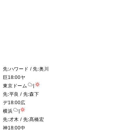
先:ハワード / 先:奥川
巨
18:00
ヤ
東京ドーム
|
先:平良 / 先:森下
デ
18:00
広
横浜
|
先:才木 / 先:髙橋宏
神
18:00
中