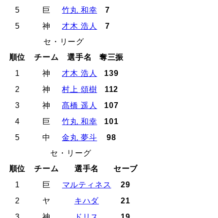
5
巨
竹丸 和幸
7
5
神
才木 浩人
7
セ・リーグ
順位
チーム
選手名
奪三振
1
神
才木 浩人
139
2
神
村上 頌樹
112
3
神
髙橋 遥人
107
4
巨
竹丸 和幸
101
5
中
金丸 夢斗
98
セ・リーグ
順位
チーム
選手名
セーブ
1
巨
マルティネス
29
2
ヤ
キハダ
21
3
神
ドリス
19