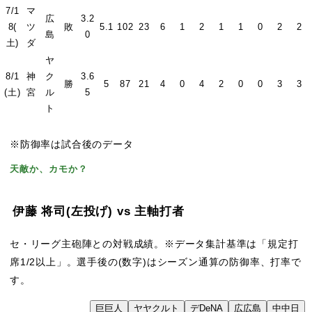
7/1
マ
広
3.2
8(
ツ
敗
5.1
102
23
6
1
2
1
1
0
2
2
島
0
土)
ダ
ヤ
8/1
神
ク
3.6
勝
5
87
21
4
0
4
2
0
0
3
3
(土)
宮
ル
5
ト
※防御率は試合後のデータ
天敵か、カモか？
伊藤 将司
(左投げ)
vs 主軸打者
セ・リーグ主砲陣との対戦成績。※データ集計基準は「規定打
席1/2以上」。選手後の(数字)はシーズン通算の防御率、打率で
す。
VS
巨
巨人
ヤ
ヤクルト
デ
DeNA
広
広島
中
中日