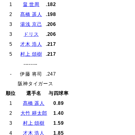
1
畠 世周
.182
2
髙橋 遥人
.198
3
湯浅 京己
.206
3
ドリス
.206
5
才木 浩人
.217
5
村上 頌樹
.217
--------
-
伊藤 将司
.247
阪神タイガース
順位
選手名
与四球率
1
髙橋 遥人
0.89
2
大竹 耕太郎
1.40
3
村上 頌樹
1.59
4
才木 浩人
1.85