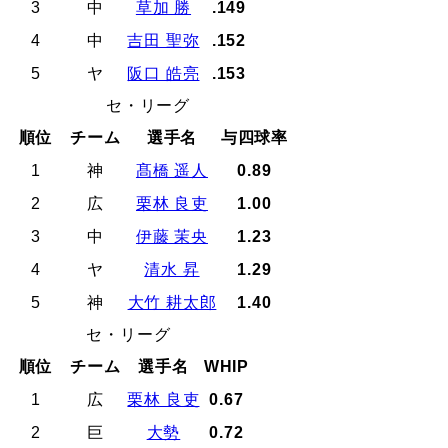
3
中
草加 勝
.149
4
中
吉田 聖弥
.152
5
ヤ
阪口 皓亮
.153
セ・リーグ
順位
チーム
選手名
与四球率
1
神
髙橋 遥人
0.89
2
広
栗林 良吏
1.00
3
中
伊藤 茉央
1.23
4
ヤ
清水 昇
1.29
5
神
大竹 耕太郎
1.40
セ・リーグ
順位
チーム
選手名
WHIP
1
広
栗林 良吏
0.67
2
巨
大勢
0.72