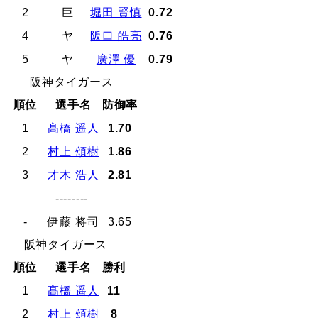
2
巨
堀田 賢慎
0.72
4
ヤ
阪口 皓亮
0.76
5
ヤ
廣澤 優
0.79
阪神タイガース
順位
選手名
防御率
1
髙橋 遥人
1.70
2
村上 頌樹
1.86
3
才木 浩人
2.81
--------
-
伊藤 将司
3.65
阪神タイガース
順位
選手名
勝利
1
髙橋 遥人
11
2
村上 頌樹
8