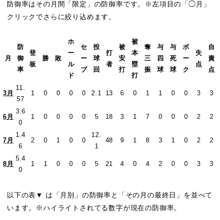
防御率はその月間「限定」の防御率です。※左項目の「◯月」
クリックでさらに絞り込めます。
ホ
被
防
セ
投
被
奪
与
与
ボ
自
登
ー
打
本
失
月
御
勝
敗
ー
球
安
三
四
死
ー
責
板
ル
者
塁
点
率
ブ
回
打
振
球
球
ク
点
ド
打
11.
3月
1
0
0
0
0
2.1
13
6
0
1
1
0
0
3
3
57
3.6
6月
1
0
0
0
0
5
18
3
1
7
0
0
0
2
2
0
1.4
12.
7月
2
0
1
0
0
48
9
1
8
3
1
0
2
2
6
1
5.4
8月
1
1
0
0
0
5
21
4
0
4
2
0
0
3
3
0
以下の表▼ は「月別」の防御率と「その月の最終日」を並べて
います。※ハイライトされてる数字が現在の防御率。