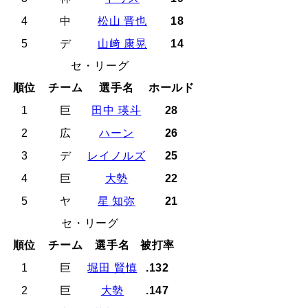
4
中
松山 晋也
18
5
デ
山﨑 康晃
14
セ・リーグ
順位
チーム
選手名
ホールド
1
巨
田中 瑛斗
28
2
広
ハーン
26
3
デ
レイノルズ
25
4
巨
大勢
22
5
ヤ
星 知弥
21
セ・リーグ
順位
チーム
選手名
被打率
1
巨
堀田 賢慎
.132
2
巨
大勢
.147