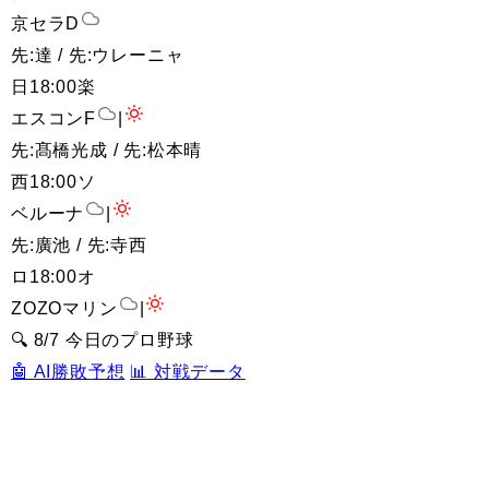
京セラD
先:達 / 先:ウレーニャ
日
18:00
楽
エスコンF
|
先:髙橋光成 / 先:松本晴
西
18:00
ソ
ベルーナ
|
先:廣池 / 先:寺西
ロ
18:00
オ
ZOZOマリン
|
🔍 8/7 今日のプロ野球
🤖 AI勝敗予想
📊 対戦データ