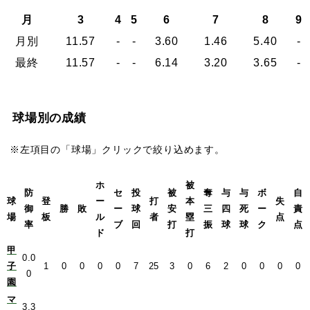
月
3
4
5
6
7
8
9
月別
11.57
-
-
3.60
1.46
5.40
-
最終
11.57
-
-
6.14
3.20
3.65
-
球場別の成績
※左項目の「球場」クリックで絞り込めます。
ホ
被
防
セ
投
被
奪
与
与
ボ
自
球
登
ー
打
本
失
御
勝
敗
ー
球
安
三
四
死
ー
責
場
板
ル
者
塁
点
率
ブ
回
打
振
球
球
ク
点
ド
打
甲
0.0
子
1
0
0
0
0
7
25
3
0
6
2
0
0
0
0
0
園
マ
3.3