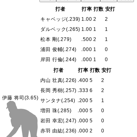
打者
打率
打数
安打
キャベッジ
(.239)
1.00
2
2
ダルベック
(.265)
1.00
1
1
松本 剛
(.279)
.500
2
1
浦田 俊輔
(.274)
.000
1
0
岸田 行倫
(.244)
.000
1
0
打者
打率
打数
安打
内山 壮真
(.226)
.400
5
2
長岡 秀樹
(.257)
.333
6
2
伊藤 将司
(3.65)
サンタナ
(.254)
.200
5
1
増田 珠
(.285)
.000
5
0
岩田 幸宏
(.247)
.000
5
0
赤羽 由紘
(.236)
.000
2
0