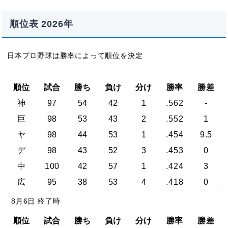
順位表 2026年
日本プロ野球は勝率によって順位を決定
順位
試合
勝ち
負け
分け
勝率
勝差
神
97
54
42
1
.562
-
巨
98
53
43
2
.552
1
ヤ
98
44
53
1
.454
9.5
デ
98
43
52
3
.453
0
中
100
42
57
1
.424
3
広
95
38
53
4
.418
0
8月6日 終了時
順位
試合
勝ち
負け
分け
勝率
勝差