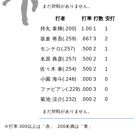
まだ対戦がありません。
打者
打率
打数
安打
持丸 泰輝
(.200)
1.00
1
1
坂倉 将吾
(.259)
.667
3
2
モンテロ
(.257)
.500
2
1
名原 典彦
(.257)
.500
2
1
佐々木 泰
(.254)
.500
2
1
小園 海斗
(.246)
.000
3
0
ファビアン
(.229)
.000
3
0
菊池 涼介
(.232)
.000
2
0
まだ対戦がありません。
※打率.300以上は「赤」 .200未満は「青」