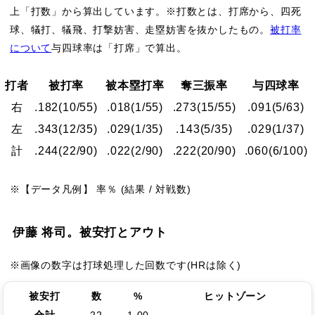
上「打数」から算出しています。※打数とは、打席から、四死
球、犠打、犠飛、打撃妨害、走塁妨害を抜かしたもの。
被打率
について
与四球率は「打席」で算出。
打者
被打率
被本塁打率
奪三振率
与四球率
右
.182
(10/55)
.018
(1/55)
.273
(15/55)
.091
(5/63)
左
.343
(12/35)
.029
(1/35)
.143
(5/35)
.029
(1/37)
計
.244
(22/90)
.022
(2/90)
.222
(20/90)
.060
(6/100)
※【データ凡例】 率％ (結果 / 対戦数)
伊藤 将司。被安打とアウト
※画像の数字は打球処理した回数です(HRは除く)
被安打
数
%
ヒットゾーン