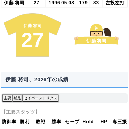
伊藤 将司
27
1996.05.08
179
83
左投左打
伊藤 将司
神
27
伊藤 将司
伊藤 将司、2026年の成績
主要
補足
セイバーメトリクス
【主要スタッツ】
防御率
勝利
敗戦
勝率
セーブ
Hold
HP
奪三振