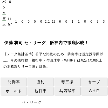
バ
0
ン
ク
巨
11.
1
0
0
0
0
2.1
13
6
0
1
1
0
0
3
3
人
57
伊藤 将司 セ・リーグ、阪神内で徹底比較！
【データ集計基準】公平な比較のため、防御率は規定投球回以
上、その他指標（被打率・与四球率・WHIP）は規定1/10以上
の本格派リリーフ陣も対象。
防御率
勝利
奪三振
セーブ
ホールド
被打率
与四球率
WHIP
セ・リーグ