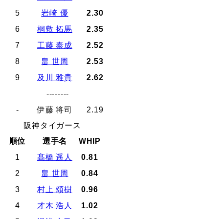
5
岩崎 優
2.30
6
桐敷 拓馬
2.35
7
工藤 泰成
2.52
8
畠 世周
2.53
9
及川 雅貴
2.62
--------
-
伊藤 将司
2.19
阪神タイガース
順位
選手名
WHIP
1
髙橋 遥人
0.81
2
畠 世周
0.84
3
村上 頌樹
0.96
4
才木 浩人
1.02