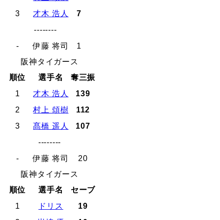
3
才木 浩人
7
--------
-
伊藤 将司
1
阪神タイガース
順位
選手名
奪三振
1
才木 浩人
139
2
村上 頌樹
112
3
髙橋 遥人
107
--------
-
伊藤 将司
20
阪神タイガース
順位
選手名
セーブ
1
ドリス
19