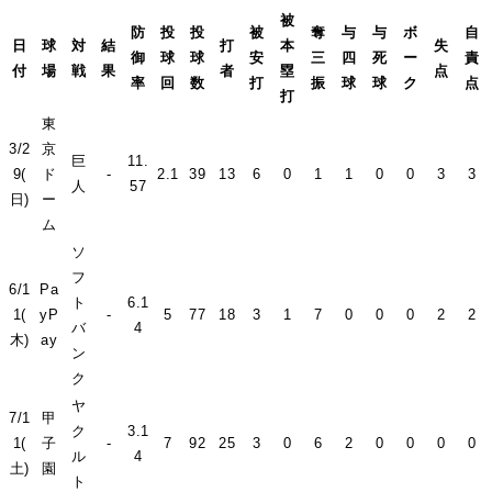
被
防
投
投
被
奪
与
与
ボ
自
日
球
対
結
打
本
失
御
球
球
安
三
四
死
ー
責
付
場
戦
果
者
塁
点
率
回
数
打
振
球
球
ク
点
打
東
3/2
京
巨
11.
9(
ド
-
2.1
39
13
6
0
1
1
0
0
3
3
人
57
日)
ー
ム
ソ
フ
6/1
Pa
ト
6.1
1(
yP
-
5
77
18
3
1
7
0
0
0
2
2
バ
4
木)
ay
ン
ク
ヤ
7/1
甲
ク
3.1
1(
子
-
7
92
25
3
0
6
2
0
0
0
0
ル
4
土)
園
ト