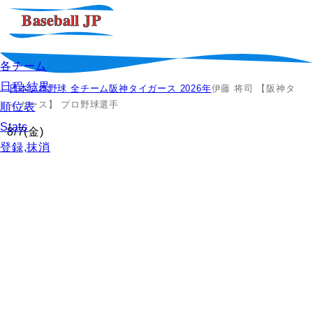
各チーム
日程,結果
日本プロ野球 全チーム
阪神タイガース 2026年
伊藤 将司 【阪神タ
イガース】 プロ野球選手
順位表
Stats
8/7
(金)
登録,抹消