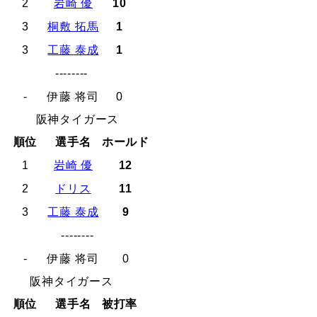
2
岩崎 優
10
3
桐敷 拓馬
1
3
工藤 泰成
1
--------
-
伊藤 将司
0
阪神タイガース
順位
選手名
ホールド
1
岩崎 優
12
2
ドリス
11
3
工藤 泰成
9
--------
-
伊藤 将司
0
阪神タイガース
順位
選手名
被打率