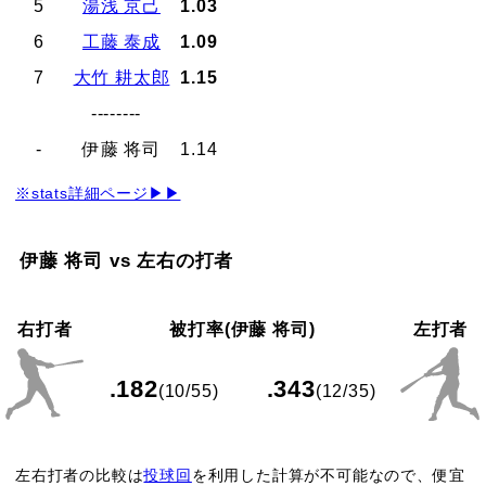
5
湯浅 京己
1.03
6
工藤 泰成
1.09
7
大竹 耕太郎
1.15
--------
-
伊藤 将司
1.14
※stats詳細ページ▶▶
伊藤 将司 vs 左右の打者
右打者
被打率(伊藤 将司)
左打者
.182
.343
(10/55)
(12/35)
左右打者の比較は
投球回
を利用した計算が不可能なので、便宜