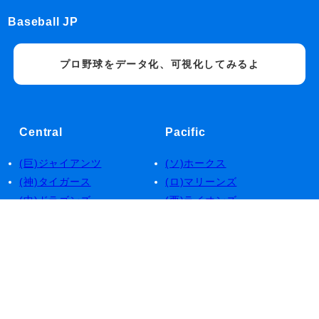
Baseball JP
プロ野球をデータ化、可視化してみるよ
Central
Pacific
(巨)ジャイアンツ
(ソ)ホークス
(神)タイガース
(ロ)マリーンズ
(中)ドラゴンズ
(西)ライオンズ
(デ)ベイスターズ
(楽)イーグルス
(広)カープ
(日)ファイターズ
(ヤ)スワローズ
(オ)バファローズ
Service
About