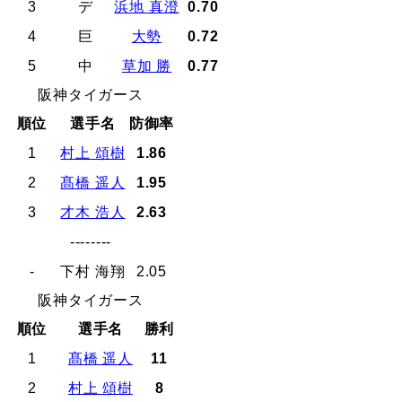
3
デ
浜地 真澄
0.70
4
巨
大勢
0.72
5
中
草加 勝
0.77
阪神タイガース
順位
選手名
防御率
1
村上 頌樹
1.86
2
髙橋 遥人
1.95
3
才木 浩人
2.63
--------
-
下村 海翔
2.05
阪神タイガース
順位
選手名
勝利
1
髙橋 遥人
11
2
村上 頌樹
8