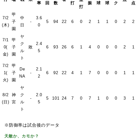
率
回
数
打
振
球
球
ク
点
打
甲
7/2
中
3.6
子
-
5
94
22
6
0
2
1
1
0
2
2
(木)
日
0
園
ヤ
7/1
甲
ク
2.4
0(
子
敗
6
93
26
6
1
4
0
0
0
2
1
ル
5
金)
園
ト
7/2
甲
De
2.1
1(
子
-
6
92
22
4
1
7
0
0
0
1
1
NA
2
火)
園
ヤ
8/2
神
ク
2.0
-
5
101
24
7
0
7
1
0
0
3
1
(日)
宮
ル
5
ト
※防御率は試合後のデータ
天敵か、カモか？