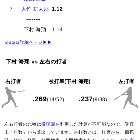
7
大竹 耕太郎
1.12
--------
-
下村 海翔
1.14
※stats詳細ページ▶▶
下村 海翔 vs 左右の打者
右打者
被打率(下村 海翔)
左打者
.269
.237
(14/52)
(9/38)
左右打者の比較は
投球回
を利用した計算が不可能なので、便宜
上「打数」から算出しています。※打数とは、打席から、四死