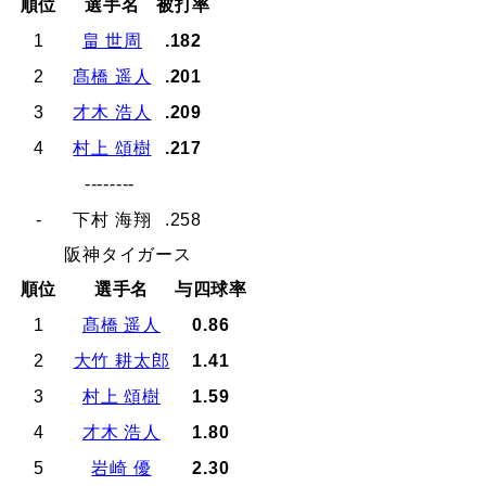
順位
選手名
被打率
1
畠 世周
.182
2
髙橋 遥人
.201
3
才木 浩人
.209
4
村上 頌樹
.217
--------
-
下村 海翔
.258
阪神タイガース
順位
選手名
与四球率
1
髙橋 遥人
0.86
2
大竹 耕太郎
1.41
3
村上 頌樹
1.59
4
才木 浩人
1.80
5
岩崎 優
2.30