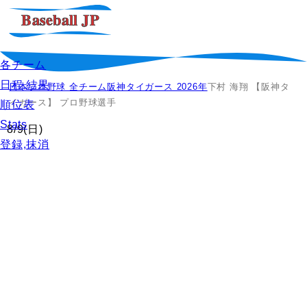
各チーム
日程,結果
日本プロ野球 全チーム
阪神タイガース 2026年
下村 海翔 【阪神タ
イガース】 プロ野球選手
順位表
Stats
8/9
(日)
登録,抹消