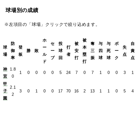
球場別の成績
※左項目の「球場」クリックで絞り込めます。
ホ
被
防
セ
投
被
奪
与
与
ボ
自
球
登
ー
打
本
失
御
勝
敗
ー
球
安
三
四
死
ー
責
場
板
ル
者
塁
点
率
ブ
回
打
振
球
球
ク
点
ド
打
神
1.8
1
0
0
0
0
5
24
7
0
7
1
0
0
3
1
宮
0
甲
2.1
子
3
0
1
0
0
17
70
16
2
13
1
1
0
5
4
2
園