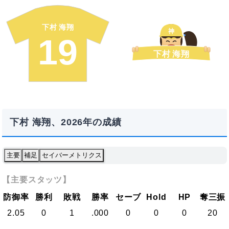
下村 海翔
神
19
下村 海翔
下村 海翔、2026年の成績
主要
補足
セイバーメトリクス
【主要スタッツ】
防御率
勝利
敗戦
勝率
セーブ
Hold
HP
奪三振
2.05
0
1
.000
0
0
0
20