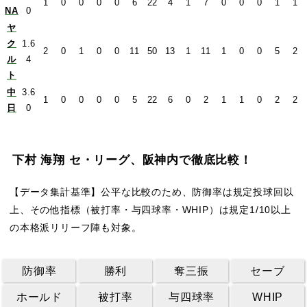
1
0
0
0
0
6
22
4
1
7
0
0
0
1
1
NA
0
ヤ
ク
1.6
2
0
1
0
0
11
50
13
1
11
1
0
0
5
2
ル
4
ト
中
3.6
1
0
0
0
0
5
22
6
0
2
1
1
0
2
2
日
0
下村 海翔 セ・リーグ、阪神内で徹底比較！
【データ集計基準】公平な比較のため、防御率は規定投球回以
上、その他指標（被打率・与四球率・WHIP）は規定1/10以上
の本格派リリーフ陣も対象。
防御率
勝利
奪三振
セーブ
ホールド
被打率
与四球率
WHIP