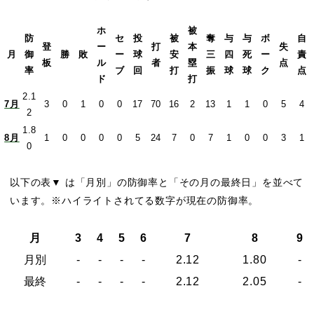
ホ
被
防
セ
投
被
奪
与
与
ボ
自
登
ー
打
本
失
月
御
勝
敗
ー
球
安
三
四
死
ー
責
板
ル
者
塁
点
率
ブ
回
打
振
球
球
ク
点
ド
打
2.1
7月
3
0
1
0
0
17
70
16
2
13
1
1
0
5
4
2
1.8
8月
1
0
0
0
0
5
24
7
0
7
1
0
0
3
1
0
以下の表▼ は「月別」の防御率と「その月の最終日」を並べて
います。※ハイライトされてる数字が現在の防御率。
月
3
4
5
6
7
8
9
月別
-
-
-
-
2.12
1.80
-
最終
-
-
-
-
2.12
2.05
-