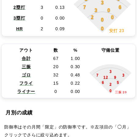
3
7
6
2塁打
3
0.13
3
0
2
0
3塁打
0
0.00
0
0
HR
2
0.09
安打 23
アウト
数
%
守備位置
合計
67
1.00
三振
20
0.30
3
ゴロ
32
0.48
7
3
12
9
6
5
フライ
15
0.22
2
0
ライナー
0
0.00
三振 20
月別の成績
防御率はその月間「限定」の防御率です。※左項目の「◯月」
クリックでさらに絞り込めます。