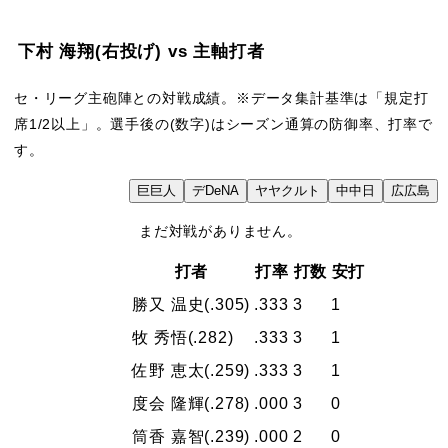
下村 海翔
(右投げ)
vs 主軸打者
セ・リーグ主砲陣との対戦成績。※データ集計基準は「規定打
席1/2以上」。選手後の(数字)はシーズン通算の防御率、打率で
す。
VS
巨
巨人
デ
DeNA
ヤ
ヤクルト
中
中日
広
広島
まだ対戦がありません。
打者
打率
打数
安打
勝又 温史
(.305)
.333
3
1
牧 秀悟
(.282)
.333
3
1
佐野 恵太
(.259)
.333
3
1
度会 隆輝
(.278)
.000
3
0
筒香 嘉智
(.239)
.000
2
0