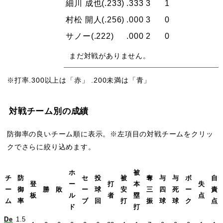
細川 成也
(.233)
.333
3
1
村松 開人
(.256)
.000
3
0
サノー
(.222)
.000
2
0
まだ対戦がありません。
※打率.300以上は「赤」 .200未満は「青」
対戦チーム別の成績
防御率の良いチーム順に表示。※左項目の対戦チームをクリッ
クでさらに絞り込めます。
ホ
被
チ
防
セ
投
被
奪
与
与
ボ
自
登
ー
打
本
失
ー
御
勝
敗
ー
球
安
三
四
死
ー
責
板
ル
者
塁
点
ム
率
ブ
回
打
振
球
球
ク
点
ド
打
De
1.5