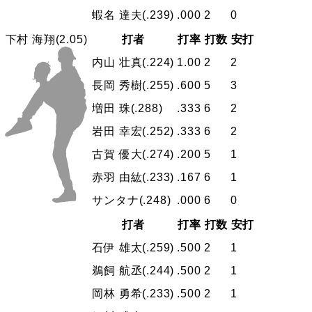
蝦名 達夫
(.239)
.000
2
0
打者
打率
打数
安打
下村 海翔
(2.05)
内山 壮真
(.224)
1.00
2
2
長岡 秀樹
(.255)
.600
5
3
増田 珠
(.288)
.333
6
2
岩田 幸宏
(.252)
.333
6
2
古賀 優大
(.274)
.200
5
1
赤羽 由紘
(.233)
.167
6
1
サンタナ
(.248)
.000
6
0
打者
打率
打数
安打
石伊 雄太
(.259)
.500
2
1
鵜飼 航丞
(.244)
.500
2
1
岡林 勇希
(.233)
.500
2
1