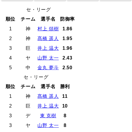
セ・リーグ
順位
チーム
選手名
防御率
1
神
村上 頌樹
1.86
2
神
髙橋 遥人
1.95
3
巨
井上 温大
1.96
4
ヤ
山野 太一
2.43
5
中
金丸 夢斗
2.50
セ・リーグ
順位
チーム
選手名
勝利
1
神
髙橋 遥人
11
2
巨
井上 温大
10
3
デ
東 克樹
8
3
ヤ
山野 太一
8