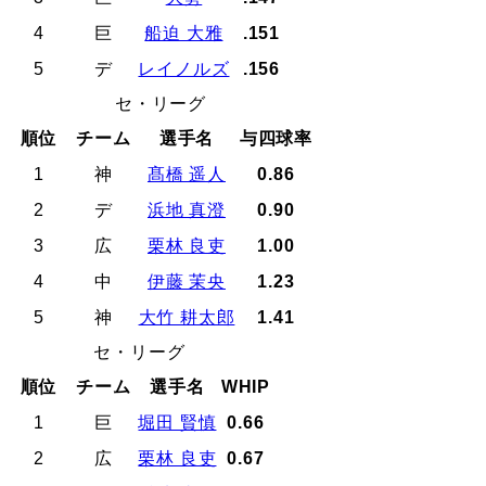
4
巨
船迫 大雅
.151
5
デ
レイノルズ
.156
セ・リーグ
順位
チーム
選手名
与四球率
1
神
髙橋 遥人
0.86
2
デ
浜地 真澄
0.90
3
広
栗林 良吏
1.00
4
中
伊藤 茉央
1.23
5
神
大竹 耕太郎
1.41
セ・リーグ
順位
チーム
選手名
WHIP
1
巨
堀田 賢慎
0.66
2
広
栗林 良吏
0.67