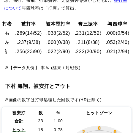
球、犠打、犠飛、打撃妨害、走塁妨害を抜かしたもの。
被打率
について
与四球率は「打席」で算出。
打者
被打率
被本塁打率
奪三振率
与四球率
右
.269
(14/52)
.038
(2/52)
.231
(12/52)
.000
(0/54)
左
.237
(9/38)
.000
(0/38)
.211
(8/38)
.053
(2/40)
計
.256
(23/90)
.022
(2/90)
.222
(20/90)
.021
(2/94)
※【データ凡例】 率％ (結果 / 対戦数)
下村 海翔。被安打とアウト
※画像の数字は打球処理した回数です(HRは除く)
被安打
数
%
ヒットゾーン
合計
23
1.00
0
ヒット
18
0.78
2
0