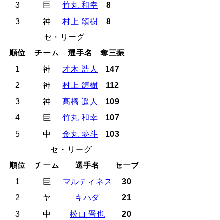
3
巨
竹丸 和幸
8
3
神
村上 頌樹
8
セ・リーグ
順位
チーム
選手名
奪三振
1
神
才木 浩人
147
2
神
村上 頌樹
112
3
神
髙橋 遥人
109
4
巨
竹丸 和幸
107
5
中
金丸 夢斗
103
セ・リーグ
順位
チーム
選手名
セーブ
1
巨
マルティネス
30
2
ヤ
キハダ
21
3
中
松山 晋也
20