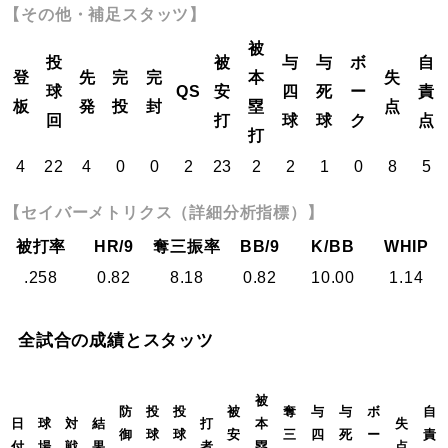
【その他・補足スタッツ】
被
投
被
与
与
ボ
自
登
先
完
完
本
失
球
QS
安
四
死
ー
責
板
発
投
封
塁
点
回
打
球
球
ク
点
打
4
22
4
0
0
2
23
2
2
1
0
8
5
【セイバーメトリクス（詳細分析指標）】
被打率
HR/9
奪三振率
BB/9
K/BB
WHIP
.258
0.82
8.18
0.82
10.00
1.14
全試合の成績とスタッツ
被
防
投
投
被
奪
与
与
ボ
自
日
球
対
結
打
本
失
御
球
球
安
三
四
死
ー
責
付
場
戦
果
者
塁
点