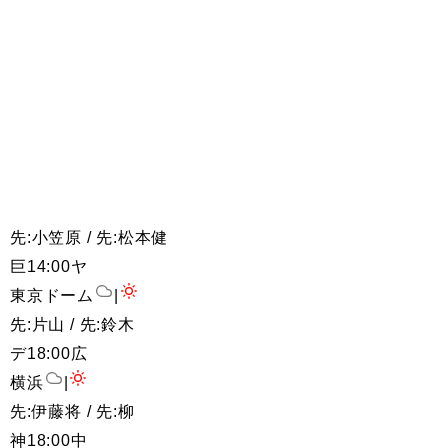
先:小笠原 / 先:松本健
巨
14:00
ヤ
東京ドーム
|
先:片山 / 先:鈴木
デ
18:00
広
横浜
|
先:伊藤将 / 先:柳
神
18:00
中