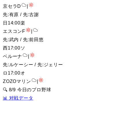
京セラD
|
先:有原 / 先:古謝
日
14:00
楽
エスコンF
|
先:武内 / 先:前田悠
西
17:00
ソ
ベルーナ
|
先:ルケーシー / 先:ジェリー
ロ
17:00
オ
ZOZOマリン
|
🔍 8/9 今日のプロ野球
📊 对戦データ