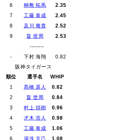
6
桐敷 拓馬
2.35
7
工藤 泰成
2.45
8
及川 雅貴
2.52
9
畠 世周
2.53
--------
-
下村 海翔
0.82
阪神タイガース
順位
選手名
WHIP
1
髙橋 遥人
0.82
2
畠 世周
0.84
3
村上 頌樹
0.96
4
才木 浩人
0.98
5
工藤 泰成
1.06
6
湯浅 京己
1.08