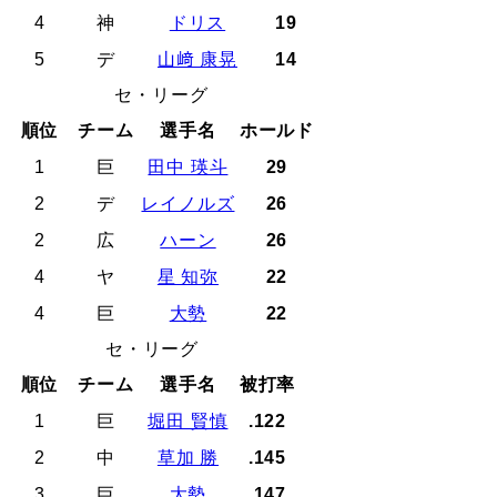
4
神
ドリス
19
5
デ
山﨑 康晃
14
セ・リーグ
順位
チーム
選手名
ホールド
1
巨
田中 瑛斗
29
2
デ
レイノルズ
26
2
広
ハーン
26
4
ヤ
星 知弥
22
4
巨
大勢
22
セ・リーグ
順位
チーム
選手名
被打率
1
巨
堀田 賢慎
.122
2
中
草加 勝
.145
3
巨
大勢
.147