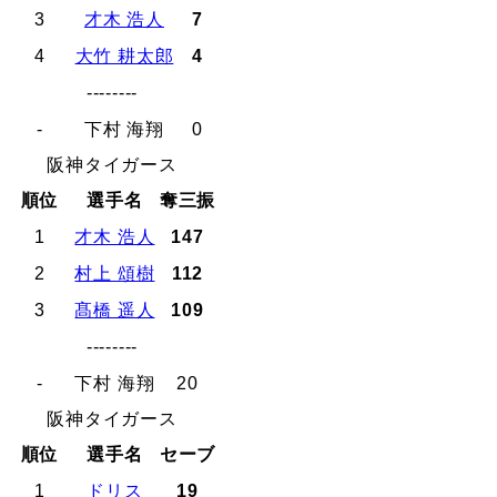
3
才木 浩人
7
4
大竹 耕太郎
4
--------
-
下村 海翔
0
阪神タイガース
順位
選手名
奪三振
1
才木 浩人
147
2
村上 頌樹
112
3
髙橋 遥人
109
--------
-
下村 海翔
20
阪神タイガース
順位
選手名
セーブ
1
ドリス
19