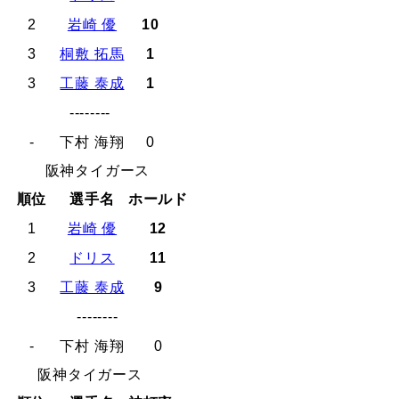
2
岩崎 優
10
3
桐敷 拓馬
1
3
工藤 泰成
1
--------
-
下村 海翔
0
阪神タイガース
順位
選手名
ホールド
1
岩崎 優
12
2
ドリス
11
3
工藤 泰成
9
--------
-
下村 海翔
0
阪神タイガース