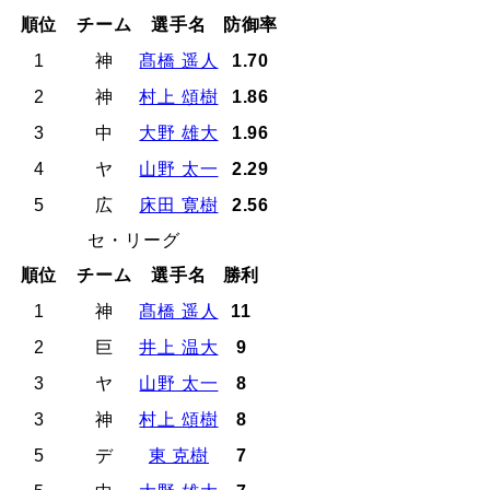
順位
チーム
選手名
防御率
1
神
髙橋 遥人
1.70
2
神
村上 頌樹
1.86
3
中
大野 雄大
1.96
4
ヤ
山野 太一
2.29
5
広
床田 寛樹
2.56
セ・リーグ
順位
チーム
選手名
勝利
1
神
髙橋 遥人
11
2
巨
井上 温大
9
3
ヤ
山野 太一
8
3
神
村上 頌樹
8
5
デ
東 克樹
7