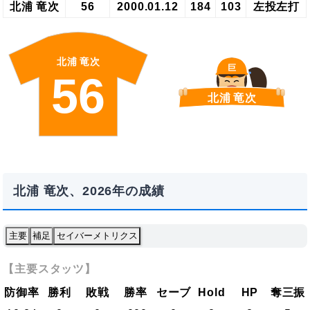
北浦 竜次
56
2000.01.12
184
103
左投左打
北浦 竜次
巨
56
北浦 竜次
北浦 竜次、2026年の成績
主要
補足
セイバーメトリクス
【主要スタッツ】
防御率
勝利
敗戦
勝率
セーブ
Hold
HP
奪三振