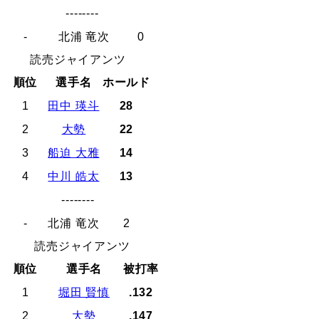
--------
-
北浦 竜次
0
読売ジャイアンツ
順位
選手名
ホールド
1
田中 瑛斗
28
2
大勢
22
3
船迫 大雅
14
4
中川 皓太
13
--------
-
北浦 竜次
2
読売ジャイアンツ
順位
選手名
被打率
1
堀田 賢慎
.132
2
大勢
.147