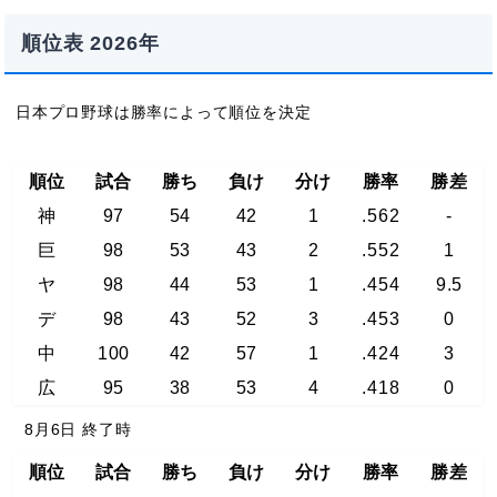
順位表 2026年
日本プロ野球は勝率によって順位を決定
順位
試合
勝ち
負け
分け
勝率
勝差
神
97
54
42
1
.562
-
巨
98
53
43
2
.552
1
ヤ
98
44
53
1
.454
9.5
デ
98
43
52
3
.453
0
中
100
42
57
1
.424
3
広
95
38
53
4
.418
0
8月6日 終了時
順位
試合
勝ち
負け
分け
勝率
勝差