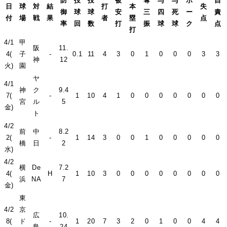
防
投
投
被
奪
与
与
ボ
自
日
球
対
結
打
本
失
御
球
球
安
三
四
死
ー
責
付
場
戦
果
者
塁
点
率
回
数
打
振
球
球
ク
点
打
4/1
甲
阪
11.
4(
子
-
0.1
11
4
3
0
1
0
0
0
3
3
神
12
火)
園
ヤ
4/1
神
ク
9.4
7(
-
1
10
4
1
0
0
0
0
0
0
0
宮
ル
5
金)
ト
4/2
前
中
8.2
2(
-
1
14
3
0
0
1
0
0
0
0
0
橋
日
2
水)
4/2
横
De
7.2
4(
H
1
10
3
0
0
0
0
0
0
0
0
浜
NA
7
金)
東
4/2
京
広
10.
8(
ド
-
1
20
7
3
2
0
1
0
0
4
4
島
24