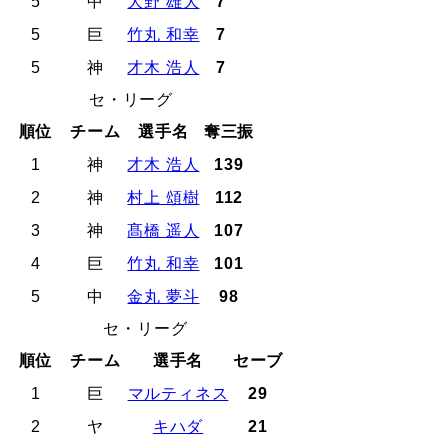
5
中
大野 雄大
7
5
巨
竹丸 和幸
7
5
神
才木 浩人
7
セ・リーグ
順位
チーム
選手名
奪三振
1
神
才木 浩人
139
2
神
村上 頌樹
112
3
神
髙橋 遥人
107
4
巨
竹丸 和幸
101
5
中
金丸 夢斗
98
セ・リーグ
順位
チーム
選手名
セーブ
1
巨
マルティネス
29
2
ヤ
キハダ
21