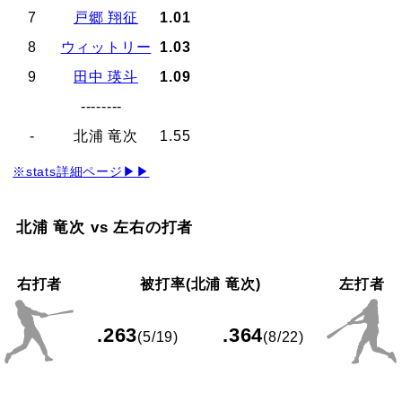
7
戸郷 翔征
1.01
8
ウィットリー
1.03
9
田中 瑛斗
1.09
--------
-
北浦 竜次
1.55
※stats詳細ページ▶▶
北浦 竜次 vs 左右の打者
右打者
被打率(北浦 竜次)
左打者
.263
.364
(5/19)
(8/22)