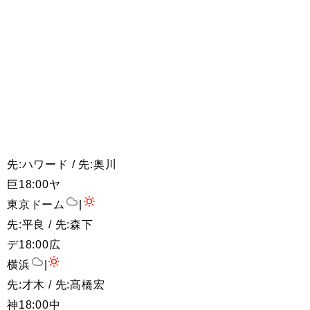
先:ハワード / 先:奥川
巨
18:00
ヤ
東京ドーム
|
先:平良 / 先:森下
デ
18:00
広
横浜
|
先:才木 / 先:髙橋宏
神
18:00
中