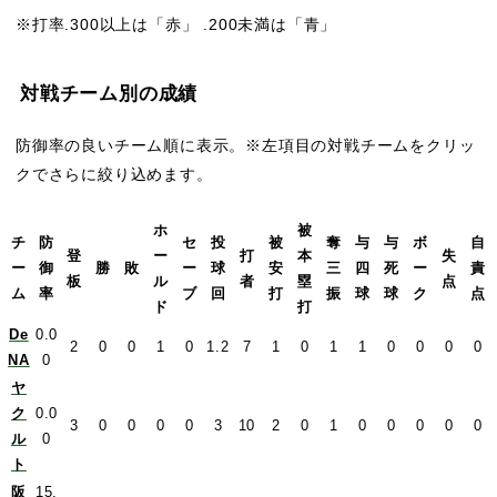
※打率.300以上は「赤」 .200未満は「青」
対戦チーム別の成績
防御率の良いチーム順に表示。※左項目の対戦チームをクリッ
クでさらに絞り込めます。
ホ
被
チ
防
セ
投
被
奪
与
与
ボ
自
登
ー
打
本
失
ー
御
勝
敗
ー
球
安
三
四
死
ー
責
板
ル
者
塁
点
ム
率
ブ
回
打
振
球
球
ク
点
ド
打
De
0.0
2
0
0
1
0
1.2
7
1
0
1
1
0
0
0
0
NA
0
ヤ
ク
0.0
3
0
0
0
0
3
10
2
0
1
0
0
0
0
0
ル
0
ト
阪
15.