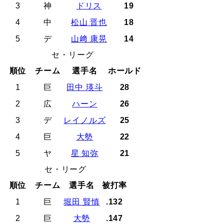
3
神
ドリス
19
4
中
松山 晋也
18
5
デ
山﨑 康晃
14
セ・リーグ
順位
チーム
選手名
ホールド
1
巨
田中 瑛斗
28
2
広
ハーン
26
3
デ
レイノルズ
25
4
巨
大勢
22
5
ヤ
星 知弥
21
セ・リーグ
順位
チーム
選手名
被打率
1
巨
堀田 賢慎
.132
2
巨
大勢
.147