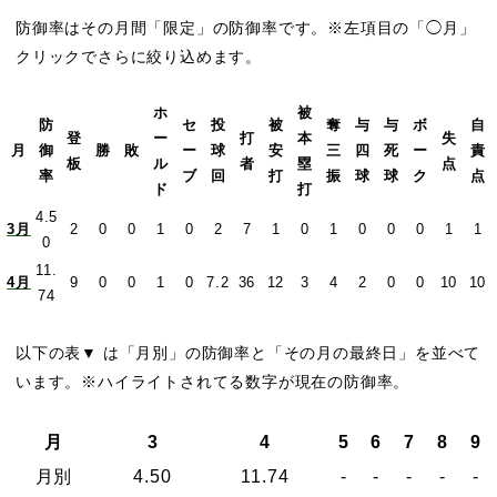
防御率はその月間「限定」の防御率です。※左項目の「◯月」
クリックでさらに絞り込めます。
ホ
被
防
セ
投
被
奪
与
与
ボ
自
登
ー
打
本
失
月
御
勝
敗
ー
球
安
三
四
死
ー
責
板
ル
者
塁
点
率
ブ
回
打
振
球
球
ク
点
ド
打
4.5
3月
2
0
0
1
0
2
7
1
0
1
0
0
0
1
1
0
11.
4月
9
0
0
1
0
7.2
36
12
3
4
2
0
0
10
10
74
以下の表▼ は「月別」の防御率と「その月の最終日」を並べて
います。※ハイライトされてる数字が現在の防御率。
月
3
4
5
6
7
8
9
月別
4.50
11.74
-
-
-
-
-