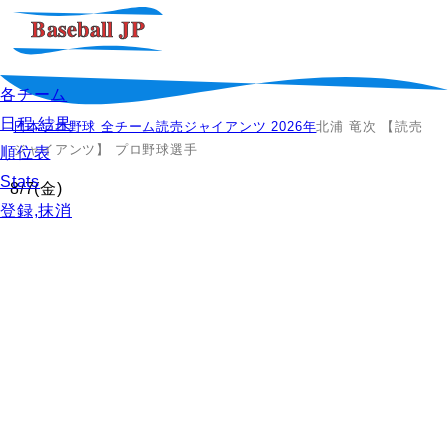
各チーム
日程,結果
日本プロ野球 全チーム
読売ジャイアンツ 2026年
北浦 竜次 【読売
ジャイアンツ】 プロ野球選手
順位表
Stats
8/7
(金)
登録,抹消