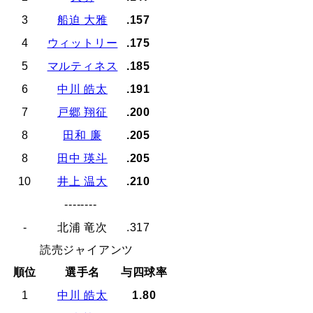
3
船迫 大雅
.157
4
ウィットリー
.175
5
マルティネス
.185
6
中川 皓太
.191
7
戸郷 翔征
.200
8
田和 廉
.205
8
田中 瑛斗
.205
10
井上 温大
.210
--------
-
北浦 竜次
.317
読売ジャイアンツ
順位
選手名
与四球率
1
中川 皓太
1.80