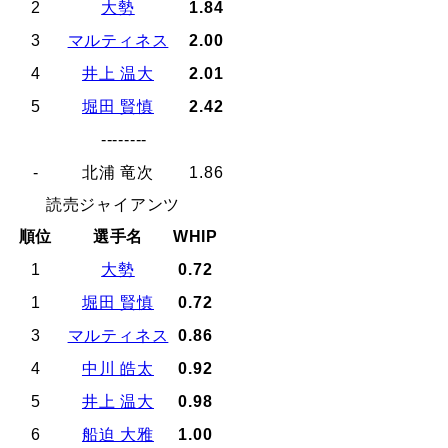
2
大勢
1.84
3
マルティネス
2.00
4
井上 温大
2.01
5
堀田 賢慎
2.42
--------
-
北浦 竜次
1.86
読売ジャイアンツ
順位
選手名
WHIP
1
大勢
0.72
1
堀田 賢慎
0.72
3
マルティネス
0.86
4
中川 皓太
0.92
5
井上 温大
0.98
6
船迫 大雅
1.00