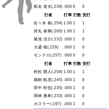
蝦名 達夫
(.239)
.000
0
0
打者
打率
打数
安打
佐々木 泰
(.254)
1.00
1
1
持丸 泰輝
(.200)
1.00
1
1
菊池 涼介
(.232)
.000
1
0
大盛 穂
(.229)
.000
1
0
モンテロ
(.257)
.000
0
0
打者
打率
打数
安打
村松 開人
(.258)
1.00
1
1
鵜飼 航丞
(.245)
.000
1
0
田中 幹也
(.235)
.000
1
0
岡林 勇希
(.233)
.000
1
0
ボスラー
(.197)
.000
1
0