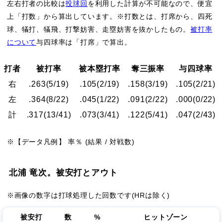
左右打者の比較は
投球回
を利用した計算が不可能なので、便宜
上「打数」から算出しています。※打数とは、打席から、四死
球、犠打、犠飛、打撃妨害、走塁妨害を抜かしたもの。
被打率
について
与四球率は「打席」で算出。
打者
被打率
被本塁打率
奪三振率
与四球率
右
.263
(5/19)
.105
(2/19)
.158
(3/19)
.105
(2/21)
左
.364
(8/22)
.045
(1/22)
.091
(2/22)
.000
(0/22)
計
.317
(13/41)
.073
(3/41)
.122
(5/41)
.047
(2/43)
※【データ凡例】 率％ (結果 / 対戦数)
北浦 竜次。被安打とアウト
※画像の数字は打球処理した回数です(HRは除く)
被安打
数
%
ヒットゾーン