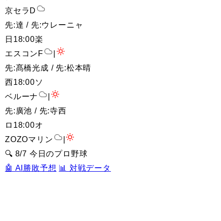
京セラD
先:達 / 先:ウレーニャ
日
18:00
楽
エスコンF
|
先:髙橋光成 / 先:松本晴
西
18:00
ソ
ベルーナ
|
先:廣池 / 先:寺西
ロ
18:00
オ
ZOZOマリン
|
🔍 8/7 今日のプロ野球
🤖 AI勝敗予想
📊 対戦データ