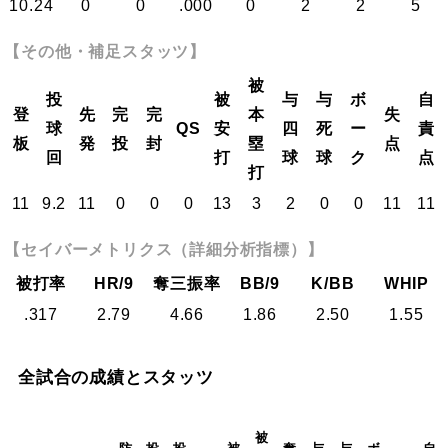
10.24
0
0
.000
0
2
2
5
【その他・補足スタッツ】
被
投
被
与
与
ボ
自
登
先
完
完
本
失
球
QS
安
四
死
ー
責
板
発
投
封
塁
点
回
打
球
球
ク
点
打
11
9.2
11
0
0
0
13
3
2
0
0
11
11
【セイバーメトリクス（詳細分析指標）】
被打率
HR/9
奪三振率
BB/9
K/BB
WHIP
.317
2.79
4.66
1.86
2.50
1.55
全試合の成績とスタッツ
被