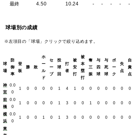
最終
4.50
10.24
-
-
-
-
-
球場別の成績
※左項目の「球場」クリックで絞り込めます。
ホ
被
防
セ
投
被
奪
与
与
ボ
自
球
登
ー
打
本
失
御
勝
敗
ー
球
安
三
四
死
ー
責
場
板
ル
者
塁
点
率
ブ
回
打
振
球
球
ク
点
ド
打
神
0.0
1
0
0
0
0
1
4
1
0
0
0
0
0
0
0
宮
0
前
0.0
1
0
0
0
0
1
3
0
0
1
0
0
0
0
0
橋
0
横
0.0
1
0
0
1
0
1
3
0
0
0
0
0
0
0
0
浜
0
東