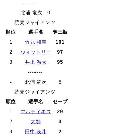
--------
-
北浦 竜次
0
読売ジャイアンツ
順位
選手名
奪三振
1
竹丸 和幸
101
2
ウィットリー
97
3
井上 温大
95
--------
-
北浦 竜次
5
読売ジャイアンツ
順位
選手名
セーブ
1
マルティネス
29
2
大勢
3
3
田中 瑛斗
2