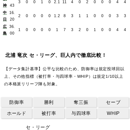
3
0
0
1
0
2.1
11
4
0
2
0
0
0
4
4
神
43
中
16.
2
0
0
0
0
1.2
8
3
1
1
0
0
0
3
3
日
20
広
36.
1
0
0
0
0
1
7
3
2
0
1
0
0
4
4
島
00
北浦 竜次 セ・リーグ、巨人内で徹底比較！
【データ集計基準】公平な比較のため、防御率は規定投球回以
上、その他指標（被打率・与四球率・WHIP）は規定1/10以上
の本格派リリーフ陣も対象。
防御率
勝利
奪三振
セーブ
ホールド
被打率
与四球率
WHIP
セ・リーグ