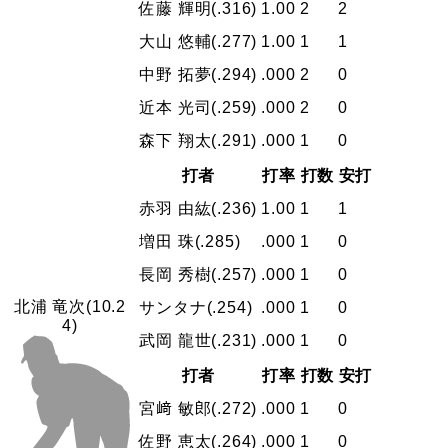
佐藤 輝明
(.316)
1.00
2
2
大山 悠輔
(.277)
1.00
1
1
中野 拓夢
(.294)
.000
2
0
近本 光司
(.259)
.000
2
0
森下 翔太
(.291)
.000
1
0
打者
打率
打数
安打
赤羽 由紘
(.236)
1.00
1
1
増田 珠
(.285)
.000
1
0
長岡 秀樹
(.257)
.000
1
0
北浦 竜次
(10.2
サンタナ
(.254)
.000
1
0
4)
武岡 龍世
(.231)
.000
1
0
打者
打率
打数
安打
宮﨑 敏郎
(.272)
.000
1
0
佐野 恵太
(.264)
.000
1
0