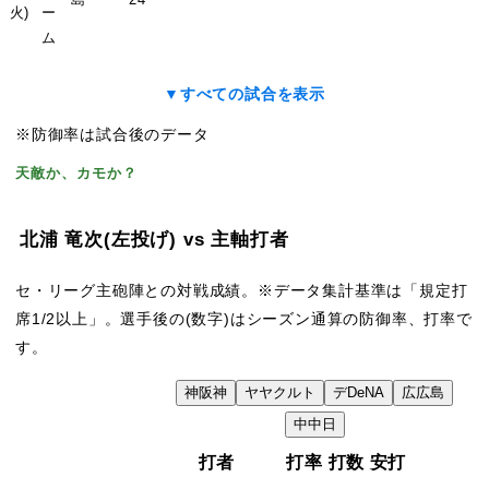
火)
ー
ム
▼すべての試合を表示
※防御率は試合後のデータ
天敵か、カモか？
北浦 竜次
(左投げ)
vs 主軸打者
セ・リーグ主砲陣との対戦成績。※データ集計基準は「規定打
席1/2以上」。選手後の(数字)はシーズン通算の防御率、打率で
す。
神
阪神
ヤ
ヤクルト
デ
DeNA
広
広島
VS
中
中日
打者
打率
打数
安打