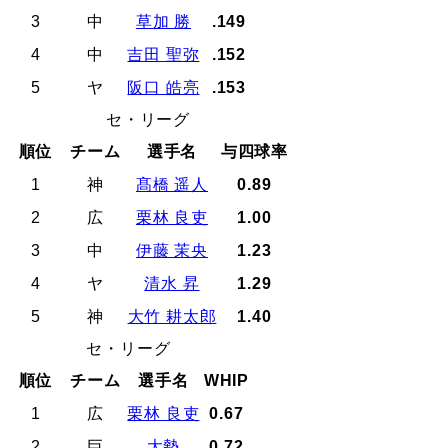
3
中
草加 勝
.149
4
中
吉田 聖弥
.152
5
ヤ
阪口 皓亮
.153
セ・リーグ
順位
チーム
選手名
与四球率
1
神
髙橋 遥人
0.89
2
広
栗林 良吏
1.00
3
中
伊藤 茉央
1.23
4
ヤ
清水 昇
1.29
5
神
大竹 耕太郎
1.40
セ・リーグ
順位
チーム
選手名
WHIP
1
広
栗林 良吏
0.67
2
巨
大勢
0.72