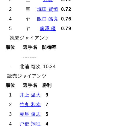
2
巨
堀田 賢慎
0.72
4
ヤ
阪口 皓亮
0.76
5
ヤ
廣澤 優
0.79
読売ジャイアンツ
順位
選手名
防御率
--------
-
北浦 竜次
10.24
読売ジャイアンツ
順位
選手名
勝利
1
井上 温大
9
2
竹丸 和幸
7
3
赤星 優志
5
4
戸郷 翔征
4