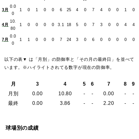
0.0
3月
1
0
1
0
0
6
25
4
0
7
4
0
0
1
0
0
10.
4月
1
0
0
0
0
3.1
18
5
0
7
3
0
0
4
4
80
0.0
7月
1
1
0
0
0
7
24
3
0
6
0
0
0
0
0
0
以下の表▼ は「月別」の防御率と「その月の最終日」を並べて
います。※ハイライトされてる数字が現在の防御率。
月
3
4
5
6
7
8
9
月別
0.00
10.80
-
-
0.00
-
-
最終
0.00
3.86
-
-
2.20
-
-
球場別の成績