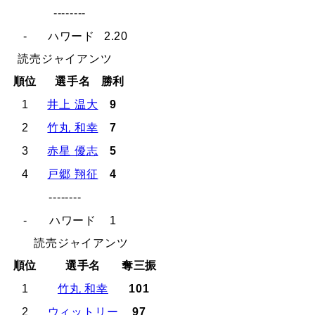
--------
-
ハワード
2.20
読売ジャイアンツ
順位
選手名
勝利
1
井上 温大
9
2
竹丸 和幸
7
3
赤星 優志
5
4
戸郷 翔征
4
--------
-
ハワード
1
読売ジャイアンツ
順位
選手名
奪三振
1
竹丸 和幸
101
2
ウィットリー
97