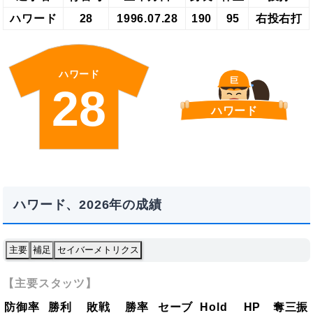
ハワード
28
1996.07.28
190
95
右投右打
ハワード
巨
28
ハワード
ハワード、2026年の成績
主要
補足
セイバーメトリクス
【主要スタッツ】
防御率
勝利
敗戦
勝率
セーブ
Hold
HP
奪三振