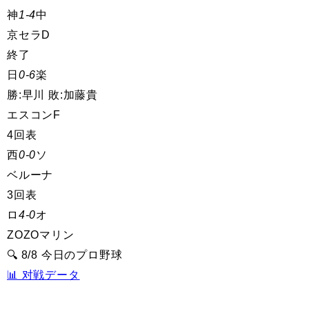
神
1-4
中
京セラD
終了
日
0-6
楽
勝:早川 敗:加藤貴
エスコンF
4回表
西
0-0
ソ
ベルーナ
3回表
ロ
4-0
オ
ZOZOマリン
🔍 8/8 今日のプロ野球
📊 对戦データ