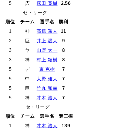
5
広
床田 寛樹
2.56
セ・リーグ
順位
チーム
選手名
勝利
1
神
髙橋 遥人
11
2
巨
井上 温大
9
3
ヤ
山野 太一
8
3
神
村上 頌樹
8
5
デ
東 克樹
7
5
中
大野 雄大
7
5
巨
竹丸 和幸
7
5
神
才木 浩人
7
セ・リーグ
順位
チーム
選手名
奪三振
1
神
才木 浩人
139