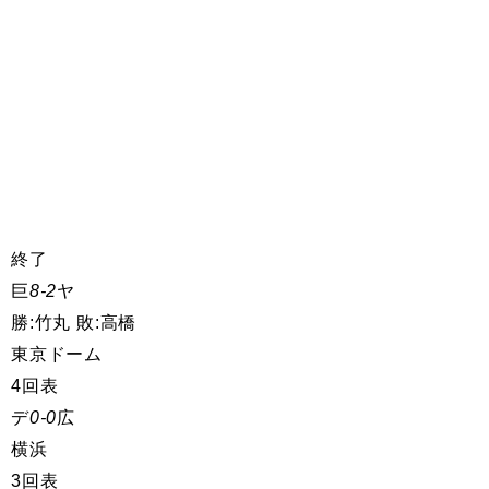
終了
巨
8-2
ヤ
勝:竹丸 敗:高橋
東京ドーム
4回表
デ
0-0
広
横浜
3回表