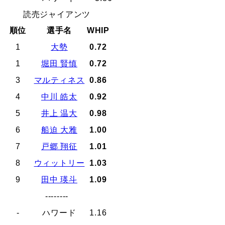
読売ジャイアンツ
順位
選手名
WHIP
1
大勢
0.72
1
堀田 賢慎
0.72
3
マルティネス
0.86
4
中川 皓太
0.92
5
井上 温大
0.98
6
船迫 大雅
1.00
7
戸郷 翔征
1.01
8
ウィットリー
1.03
9
田中 瑛斗
1.09
--------
-
ハワード
1.16