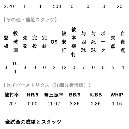
2.20
1
1
.500
0
0
0
20
【その他・補足スタッツ】
被
投
被
与
与
ボ
自
登
先
完
完
本
失
球
QS
安
四
死
ー
責
板
発
投
封
塁
点
回
打
球
球
ク
点
打
16.
3
3
0
0
2
12
0
7
0
0
5
4
1
【セイバーメトリクス（詳細分析指標）】
被打率
HR/9
奪三振率
BB/9
K/BB
WHIP
.207
0.00
11.02
3.86
2.86
1.16
全試合の成績とスタッツ