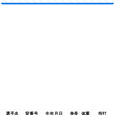
選手名
背番号
生年月日
身長
体重
投打