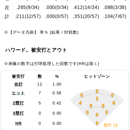
左
.265
(9/34)
.000
(0/34)
.412
(14/34)
.088
(3/38)
計
.211
(12/57)
.000
(0/57)
.351
(20/57)
.104
(7/67)
※【データ凡例】 率％ (結果 / 対戦数)
ハワード。被安打とアウト
※画像の数字は打球処理した回数です(HRは除く)
被安打
数
%
ヒットゾーン
合計
12
1.00
0
ヒット
7
0.58
0
0
2
4
6
2塁打
5
0.42
0
0
0
0
3塁打
0
0.00
0
0
HR
0
0.00
安打 12