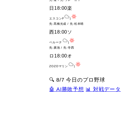
日
18:00
楽
エスコンF
|
先:髙橋光成 / 先:松本晴
西
18:00
ソ
ベルーナ
|
先:廣池 / 先:寺西
ロ
18:00
オ
ZOZOマリン
|
🔍 8/7 今日のプロ野球
🤖 AI勝敗予想
📊 対戦データ