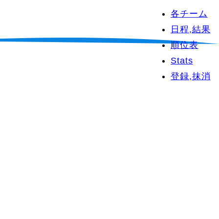
各チーム
日程,結果
順位表
Stats
登録,抹消