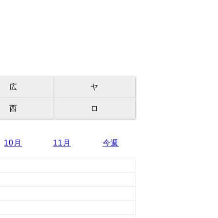
広
ヤ
西
ロ
10月
11月
今週