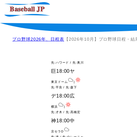
プロ野球2026年、日程表
【2026年10月】プロ野球日程・結
先:ハワード / 先:奥川
巨
18:00
ヤ
東京ドーム
|
先:平良 / 先:森下
デ
18:00
広
横浜
|
先:才木 / 先:髙橋宏
神
18:00
中
京セラD
先:達 / 先:ウレーニャ