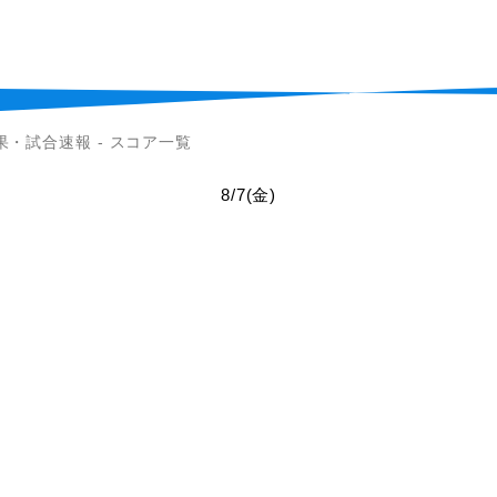
果・試合速報 - スコア一覧
8/7
(金)