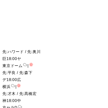
先:ハワード / 先:奥川
巨
18:00
ヤ
東京ドーム
|
先:平良 / 先:森下
デ
18:00
広
横浜
|
先:才木 / 先:髙橋宏
神
18:00
中
京セラD