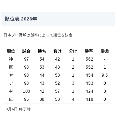
順位表 2026年
日本プロ野球は勝率によって順位を決定
順位
試合
勝ち
負け
分け
勝率
勝差
神
97
54
42
1
.562
-
巨
98
53
43
2
.552
1
ヤ
98
44
53
1
.454
9.5
デ
98
43
52
3
.453
0
中
100
42
57
1
.424
3
広
95
38
53
4
.418
0
8月6日 終了時