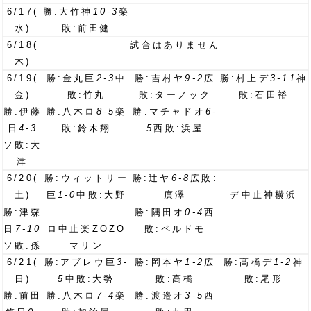
6/17
(
勝:大竹
神
10-3
楽
水)
敗:前田健
6/18
(
試合はありません
木)
6/19
(
勝:金丸
巨
2-3
中
勝:吉村
ヤ
9-2
広
勝:村上
デ
3-11
神
金)
敗:竹丸
敗:ターノック
敗:石田裕
勝:伊藤
勝:八木
ロ
8-5
楽
勝:マチャド
オ
6-
日
4-3
敗:鈴木翔
5
西
敗:浜屋
ソ
敗:大
津
6/20
(
勝:ウィットリー
勝:辻
ヤ
6-8
広
敗:
土)
巨
1-0
中
敗:大野
廣澤
デ
中止
神
横浜
勝:津森
勝:隅田
オ
0-4
西
日
7-10
ロ
中止
楽
ZOZO
敗:ペルドモ
ソ
敗:孫
マリン
6/21
(
勝:アブレウ
巨
3-
勝:岡本
ヤ
1-2
広
勝:髙橋
デ
1-2
神
日)
5
中
敗:大勢
敗:高橋
敗:尾形
勝:前田
勝:八木
ロ
7-4
楽
勝:渡邉
オ
3-5
西