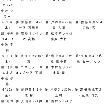
ロ
3-1
中
敗:マ
ラー
6/10
(
勝:加藤貴
日
4-2
勝:戸郷
楽
0-7
巨
勝:佐藤隼
西
5-4
水)
デ
敗:石田裕
敗:古謝
広
敗:髙
勝:櫻井
勝:曽谷
オ
8-4
ヤ
勝:松本晴
ソ
6-2
ロ
4-11
敗:高橋
神
敗:大竹
中
敗:毛
利
6/11
(
勝:孫
日
3-0
デ
敗:
勝:瀧中
楽
8-2
巨
勝:平良
西
4-1
広
木)
東
敗:田中将
敗:ターノック
勝:澤田
勝:エスピノーザ
勝:木村光
ソ
3-2
ロ
3-2
オ
4-2
ヤ
敗:下川
神
敗:畠
中
敗:伊
藤
6/12
(
勝:細野
日
3-1
中
勝:岸
楽
2-1
広
敗:
勝:髙橋光成
西
3-
金)
敗:柳
玉村
0
巨
敗:竹丸
勝:鈴木
勝:入山
オ
2-1
神
勝:吉村
ソ
2-4
ヤ