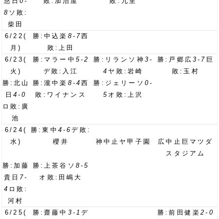
悠
日
0-
敗:加治屋
敗:九里
8
ソ
敗:
柴田
6/22
(
勝:中込
楽
8-7
西
月)
敗:上田
6/23
(
勝:マラー
中
5-2
勝:リランソ
神
3-
勝:戸郷
広
3-7
巨
火)
デ
敗:入江
4
ヤ
敗:岩崎
敗:玉村
勝:北山
勝:瀧中
楽
8-4
西
勝:ジェリー
ソ
0-
日
4-0
敗:ワイナンス
5
オ
敗:上沢
ロ
敗:廣
池
6/24
(
勝:東
中
4-6
デ
敗:
水)
櫻井
神
中止
ヤ
甲子園
広
中止
巨
マツダ
スタジアム
勝:加藤
勝:上茶谷
ソ
8-5
貴
日
7-
オ
敗:田嶋大
4
ロ
敗:
河村
6/25
(
勝:齋藤
中
3-1
デ
勝:前田健
楽
2-0