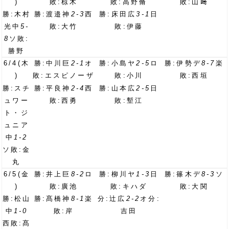
)
敗:椋木
敗:高野脩
敗:山﨑
勝:木村
勝:渡邉
神
2-3
西
勝:床田
広
3-1
日
光
中
5-
敗:大竹
敗:伊藤
8
ソ
敗:
勝野
6/4
(木
勝:中川
巨
2-1
オ
勝:小島
ヤ
2-5
ロ
勝:伊勢
デ
8-7
楽
)
敗:エスピノーザ
敗:小川
敗:西垣
勝:スチ
勝:平良
神
2-4
西
勝:山本
広
2-5
日
ュワー
敗:西勇
敗:塹江
ト・ジ
ュニア
中
1-2
ソ
敗:金
丸
6/5
(金
勝:井上
巨
8-2
ロ
勝:柳川
ヤ
1-3
日
勝:篠木
デ
8-3
ソ
)
敗:廣池
敗:キハダ
敗:大関
勝:松山
勝:髙橋
神
8-1
楽
分:辻
広
2-2
オ
分:
中
1-0
敗:岸
吉田
西
敗:髙