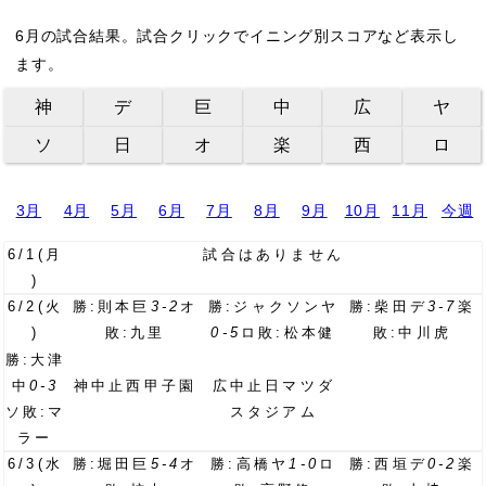
6月の試合結果。試合クリックでイニング別スコアなど表示し
ます。
神
デ
巨
中
広
ヤ
ソ
日
オ
楽
西
ロ
3月
4月
5月
6月
7月
8月
9月
10月
11月
今週
6/1
(月
試合はありません
)
6/2
(火
勝:則本
巨
3-2
オ
勝:ジャクソン
ヤ
勝:柴田
デ
3-7
楽
)
敗:九里
0-5
ロ
敗:松本健
敗:中川虎
勝:大津
中
0-3
神
中止
西
甲子園
広
中止
日
マツダ
ソ
敗:マ
スタジアム
ラー
6/3
(水
勝:堀田
巨
5-4
オ
勝:高橋
ヤ
1-0
ロ
勝:西垣
デ
0-2
楽