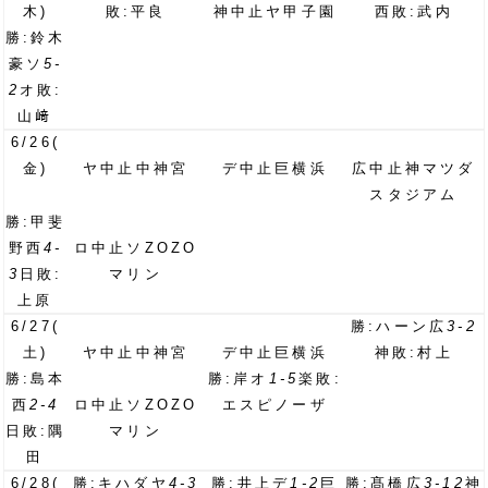
木)
敗:平良
神
中止
ヤ
甲子園
西
敗:武内
勝:鈴木
豪
ソ
5-
2
オ
敗:
山﨑
6/26
(
金)
ヤ
中止
中
神宮
デ
中止
巨
横浜
広
中止
神
マツダ
スタジアム
勝:甲斐
野
西
4-
ロ
中止
ソ
ZOZO
3
日
敗:
マリン
上原
6/27
(
勝:ハーン
広
3-2
土)
ヤ
中止
中
神宮
デ
中止
巨
横浜
神
敗:村上
勝:島本
勝:岸
オ
1-5
楽
敗:
西
2-4
ロ
中止
ソ
ZOZO
エスピノーザ
日
敗:隅
マリン
田
6/28
(
勝:キハダ
ヤ
4-3
勝:井上
デ
1-2
巨
勝:髙橋
広
3-12
神