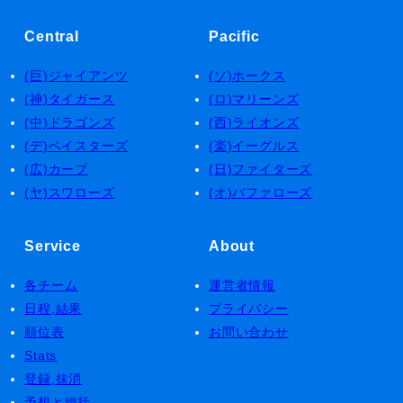
Central
Pacific
(巨)ジャイアンツ
(ソ)ホークス
(神)タイガース
(ロ)マリーンズ
(中)ドラゴンズ
(西)ライオンズ
(デ)ベイスターズ
(楽)イーグルス
(広)カープ
(日)ファイターズ
(ヤ)スワローズ
(オ)バファローズ
Service
About
各チーム
運営者情報
日程,結果
プライバシー
順位表
お問い合わせ
Stats
登録,抹消
予想と総括