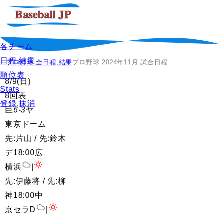
各チーム
日程,結果
プロ野球 全日程,結果
プロ野球 2024年11月 試合日程
順位表
8/9
(日)
Stats
8回表
登録,抹消
巨
6-3
ヤ
東京ドーム
先:片山 / 先:鈴木
デ
18:00
広
横浜
|
先:伊藤将 / 先:柳
神
18:00
中
京セラD
|