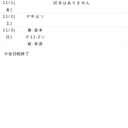
11/1
(
試合はありません
金)
11/2
(
デ
中止
ソ
土)
11/3
(
勝:坂本
日)
デ
11-2
ソ
敗:有原
※全日程終了