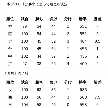
日本プロ野球は勝率によって順位を決定
順位
試合
勝ち
負け
分け
勝率
勝差
神
99
54
44
1
.551
-
巨
100
54
44
2
.551
0
デ
100
45
52
3
.464
8.5
ヤ
100
45
54
1
.455
1
中
102
44
57
1
.436
2
広
97
38
55
4
.409
2
8月8日 終了時
順位
試合
勝ち
負け
分け
勝率
勝差
ソ
100
63
36
1
.636
-
西
103
56
44
3
.560
7.5
日
104
58
46
0
.558
0