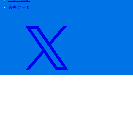
過去データ
※当サイトの試合結果・スタッツは、公開された公式の試合
記録をもとに、独自の集計ロジックを用いて自動生成・算出
しています
©Baseball JP. All rights reserved.
2020 - 2026