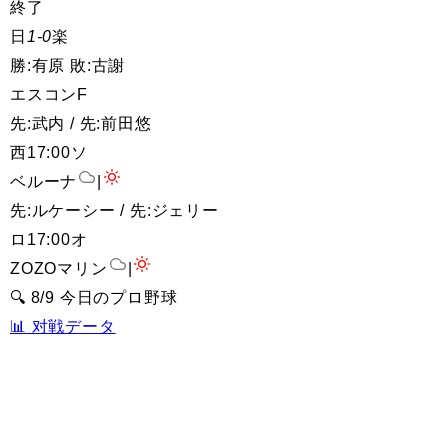
終了
日
1-0
楽
勝:有原 敗:古謝
エスコンF
先:武内 / 先:前田悠
西
17:00
ソ
ベルーナ
|
先:ルケーシー / 先:ジェリー
ロ
17:00
オ
ZOZOマリン
|
🔍 8/9 今日のプロ野球
📊 对戦データ