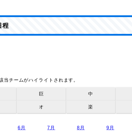
日程
該当チームがハイライトされます。
巨
中
オ
楽
6月
7月
8月
9月