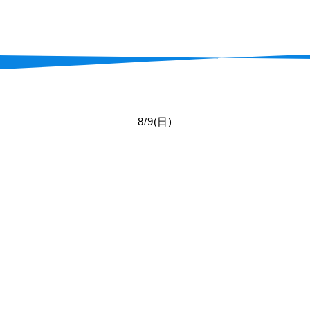
8/9
(日)