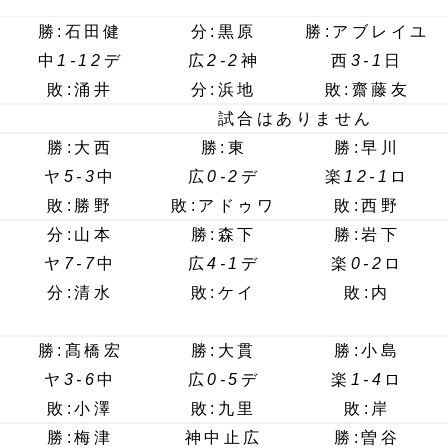
勝:石田健
分:黒原
勝:アブレイユ
中
1-12
デ
広
2-2
神
西
3-1
日
敗:涌井
分:浜地
敗:齋藤友
試合はありません
勝:大西
勝:東
勝:早川
ヤ
5-3
中
広
0-2
デ
楽
12-1
ロ
敗:勝野
敗:アドゥワ
敗:西野
分:山本
勝:森下
勝:岩下
ヤ
7-7
中
広
4-1
デ
楽
0-2
ロ
分:清水
敗:ケイ
敗:内
勝:髙橋宏
勝:大貫
勝:小島
ヤ
3-6
中
広
0-5
デ
楽
1-4
ロ
敗:小澤
敗:九里
敗:岸
勝:梅津
神
中止
広
勝:曽谷