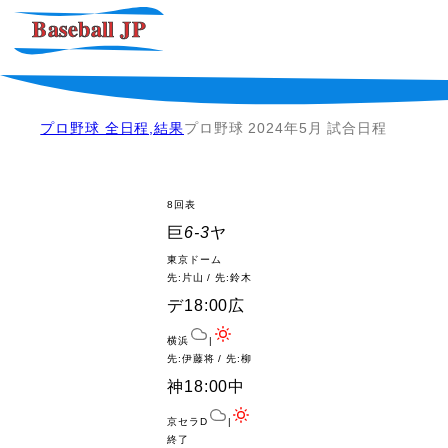
プロ野球 全日程,結果
プロ野球 2024年5月 試合日程
8回表
巨
6-3
ヤ
東京ドーム
先:片山 / 先:鈴木
デ
18:00
広
横浜
|
先:伊藤将 / 先:柳
神
18:00
中
京セラD
|
終了