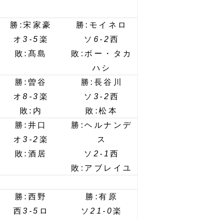
勝:宋家豪
勝:モイネロ
オ
3-5
楽
ソ
6-2
西
敗:髙島
敗:ボー・タカ
ハシ
勝:曽谷
勝:長谷川
オ
8-3
楽
ソ
3-2
西
敗:内
敗:松本
勝:井口
勝:ヘルナンデ
オ
3-2
楽
ス
敗:酒居
ソ
2-1
西
敗:アブレイユ
勝:西野
勝:有原
西
3-5
ロ
ソ
21-0
楽