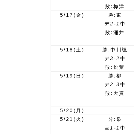
敗:梅津
5/17
(金)
勝:東
デ
2-1
中
敗:涌井
5/18
(土)
勝:中川颯
デ
3-2
中
敗:松葉
5/19
(日)
勝:柳
デ
2-3
中
敗:大貫
5/20
(月)
5/21
(火)
分:泉
巨
1-1
中