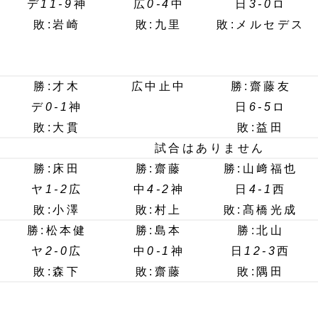
デ
11-9
神
広
0-4
中
日
3-0
ロ
敗:岩崎
敗:九里
敗:メルセデス
勝:才木
広
中止
中
勝:齋藤友
デ
0-1
神
日
6-5
ロ
敗:大貫
敗:益田
試合はありません
勝:床田
勝:齋藤
勝:山﨑福也
ヤ
1-2
広
中
4-2
神
日
4-1
西
敗:小澤
敗:村上
敗:髙橋光成
勝:松本健
勝:島本
勝:北山
ヤ
2-0
広
中
0-1
神
日
12-3
西
敗:森下
敗:齋藤
敗:隅田