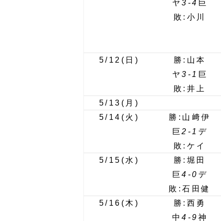
ヤ
3-4
巨
敗:小川
5/12
(日)
勝:山本
ヤ
3-1
巨
敗:井上
5/13
(月)
5/14
(火)
勝:山﨑伊
巨
2-1
デ
敗:ケイ
5/15
(水)
勝:堀田
巨
4-0
デ
敗:石田健
5/16
(木)
勝:西勇
中
4-9
神