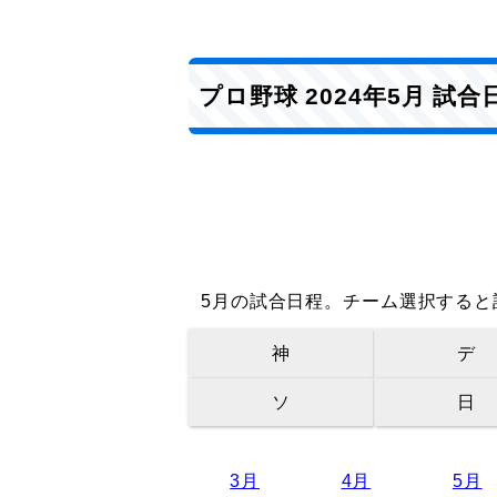
プロ野球 2024年5月 試合
5月の試合日程。チーム選択すると
神
デ
ソ
日
3月
4月
5月