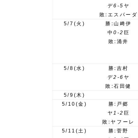
デ
6-5
ヤ
敗:エスパーダ
5/7
(火)
勝:山﨑伊
中
0-2
巨
敗:涌井
5/8
(水)
勝:吉村
デ
2-6
ヤ
敗:石田健
5/9
(木)
5/10
(金)
勝:戸郷
ヤ
1-2
巨
敗:ヤフーレ
5/11
(土)
勝:菅野