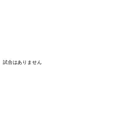
試合はありません