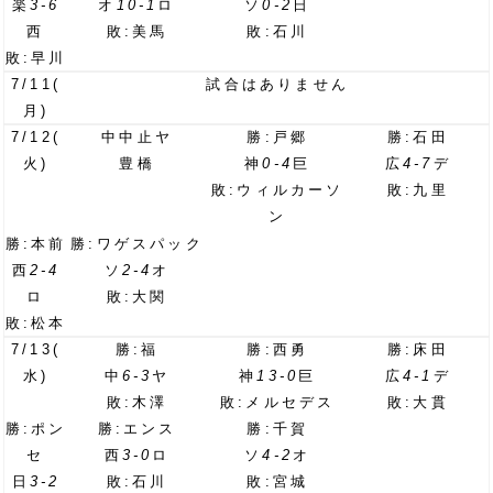
楽
3-6
オ
10-1
ロ
ソ
0-2
日
西
敗:美馬
敗:石川
敗:早川
7/11
(
試合はありません
月)
7/12
(
中
中止
ヤ
勝:戸郷
勝:石田
火)
豊橋
神
0-4
巨
広
4-7
デ
敗:ウィルカーソ
敗:九里
ン
勝:本前
勝:ワゲスパック
西
2-4
ソ
2-4
オ
ロ
敗:大関
敗:松本
7/13
(
勝:福
勝:西勇
勝:床田
水)
中
6-3
ヤ
神
13-0
巨
広
4-1
デ
敗:木澤
敗:メルセデス
敗:大貫
勝:ポン
勝:エンス
勝:千賀
セ
西
3-0
ロ
ソ
4-2
オ
日
3-2
敗:石川
敗:宮城