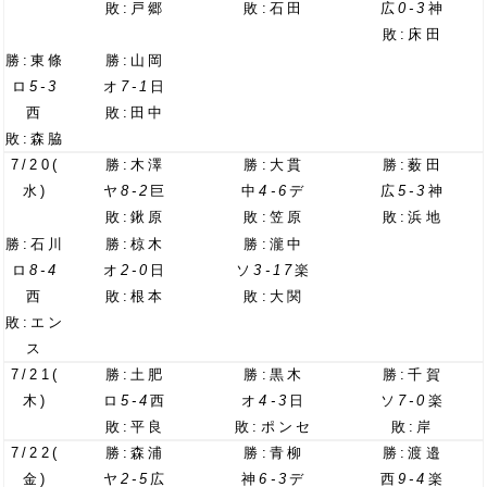
敗:戸郷
敗:石田
広
0-3
神
敗:床田
勝:東條
勝:山岡
ロ
5-3
オ
7-1
日
西
敗:田中
敗:森脇
7/20
(
勝:木澤
勝:大貫
勝:薮田
水)
ヤ
8-2
巨
中
4-6
デ
広
5-3
神
敗:鍬原
敗:笠原
敗:浜地
勝:石川
勝:椋木
勝:瀧中
ロ
8-4
オ
2-0
日
ソ
3-17
楽
西
敗:根本
敗:大関
敗:エン
ス
7/21
(
勝:土肥
勝:黒木
勝:千賀
木)
ロ
5-4
西
オ
4-3
日
ソ
7-0
楽
敗:平良
敗:ポンセ
敗:岸
7/22
(
勝:森浦
勝:青柳
勝:渡邉
金)
ヤ
2-5
広
神
6-3
デ
西
9-4
楽