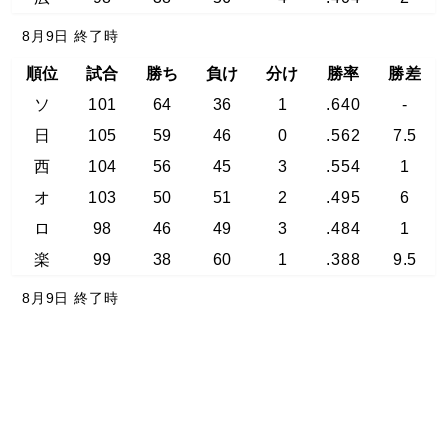
8月9日 終了時
順位
試合
勝ち
負け
分け
勝率
勝差
ソ
101
64
36
1
.640
-
日
105
59
46
0
.562
7.5
西
104
56
45
3
.554
1
オ
103
50
51
2
.495
6
ロ
98
46
49
3
.484
1
楽
99
38
60
1
.388
9.5
8月9日 終了時