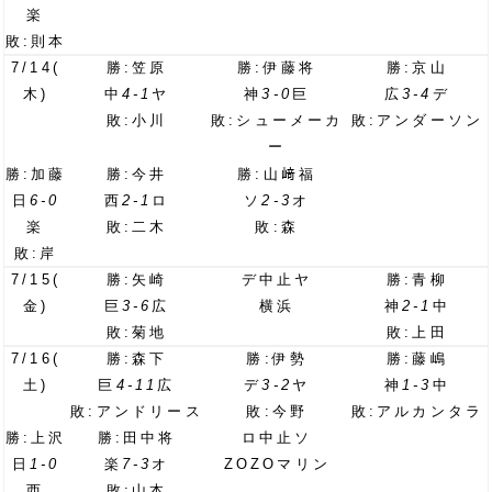
楽
敗:則本
7/14
(
勝:笠原
勝:伊藤将
勝:京山
木)
中
4-1
ヤ
神
3-0
巨
広
3-4
デ
敗:小川
敗:シューメーカ
敗:アンダーソン
ー
勝:加藤
勝:今井
勝:山﨑福
日
6-0
西
2-1
ロ
ソ
2-3
オ
楽
敗:二木
敗:森
敗:岸
7/15
(
勝:矢崎
デ
中止
ヤ
勝:青柳
金)
巨
3-6
広
横浜
神
2-1
中
敗:菊地
敗:上田
7/16
(
勝:森下
勝:伊勢
勝:藤嶋
土)
巨
4-11
広
デ
3-2
ヤ
神
1-3
中
敗:アンドリース
敗:今野
敗:アルカンタラ
勝:上沢
勝:田中将
ロ
中止
ソ
日
1-0
楽
7-3
オ
ZOZOマリン
西
敗:山本