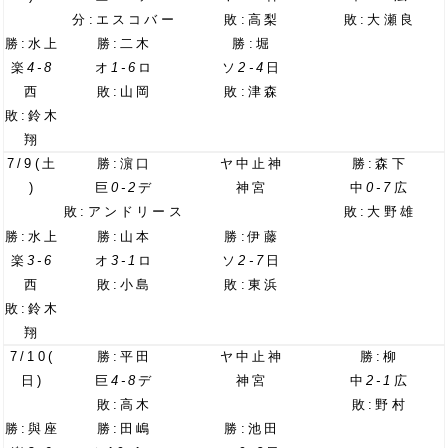
分:エスコバー
敗:高梨
敗:大瀬良
勝:水上
勝:二木
勝:堀
楽
4-8
オ
1-6
ロ
ソ
2-4
日
西
敗:山岡
敗:津森
敗:鈴木
翔
7/9
(土
勝:濵口
ヤ
中止
神
勝:森下
)
巨
0-2
デ
神宮
中
0-7
広
敗:アンドリース
敗:大野雄
勝:水上
勝:山本
勝:伊藤
楽
3-6
オ
3-1
ロ
ソ
2-7
日
西
敗:小島
敗:東浜
敗:鈴木
翔
7/10
(
勝:平田
ヤ
中止
神
勝:柳
日)
巨
4-8
デ
神宮
中
2-1
広
敗:高木
敗:野村
勝:與座
勝:田嶋
勝:池田