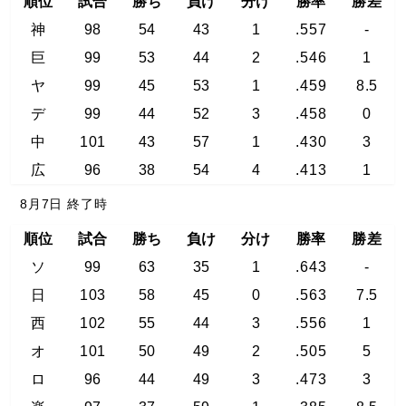
順位
試合
勝ち
負け
分け
勝率
勝差
神
98
54
43
1
.557
-
巨
99
53
44
2
.546
1
ヤ
99
45
53
1
.459
8.5
デ
99
44
52
3
.458
0
中
101
43
57
1
.430
3
広
96
38
54
4
.413
1
8月7日 終了時
順位
試合
勝ち
負け
分け
勝率
勝差
ソ
99
63
35
1
.643
-
日
103
58
45
0
.563
7.5
西
102
55
44
3
.556
1
オ
101
50
49
2
.505
5
ロ
96
44
49
3
.473
3