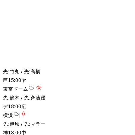
先:竹丸 / 先:高橋
巨
15:00
ヤ
東京ドーム
|
先:篠木 / 先:斉藤優
デ
18:00
広
横浜
|
先:伊原 / 先:マラー
神
18:00
中