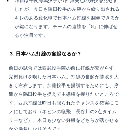
昨日は平良海馬投手が7回無失点の好投を見せま
したが、今日も隅田投手の左腕から繰り出される
キレのある変化球で日本ハム打線を翻弄できるか
が鍵になります。チームの連勝を「8」に伸ばせ
るか注目です。
3. 日本ハム打線の奮起なるか？
前日の試合では西武投手陣の前に打線が繋がらず、
完封負けを喫した日本ハム。打線の奮起が勝敗を大
きく左右します。加藤投手を援護するためにも、序
盤から隅田投手を捉えて主導権を握りたいところで
す。西武打線は昨日も限られたチャンスを確実にモ
ノにしており（ネビンの犠飛、長谷川の2点タイム
リーなど）、本日も少ない好機をどちらが活かせる
かの勝負になりそうです。