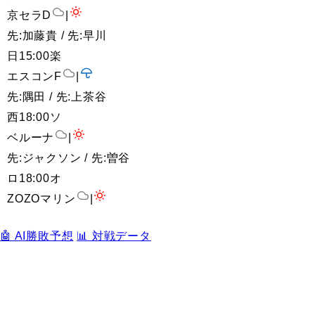
京セラD
|
先:加藤貴 / 先:早川
日
15:00
楽
エスコンF
|
先:隅田 / 先:上茶谷
西
18:00
ソ
ベルーナ
|
先:ジャクソン / 先:曽谷
ロ
18:00
オ
ZOZOマリン
|
🤖 AI勝敗予想
📊 対戦データ