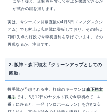
に早く捉え、先制点を奪って村上を援護できるか
が試合の鍵を握ります。
実は、今シーズン開幕直後の4月3日（マツダスタジ
アム）でも村上は広島戦に登板しており、その時は
7回1失点の好投で今季初勝利を挙げています。その
再現なるか、注目です。
2. 阪神・森下翔太「クリーンアップとしての
躍動」
投手戦が予想される中、打線のキーマンは
森下翔太
選手
です。5月12日のヤクルト戦で今季初めて「4
番」に座ると、一発（ソロホームラン）を含む2安
打を放ち、直近の試合でも快音を連発しています。