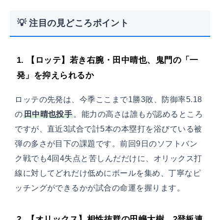
💡 注目の見どころポイント
1. 【ロッテ】若き右腕・田中晴也、鬼門の「一
発」を抑えられるか
ロッテの先発は、今季ここまで1勝3敗、防御率5.18
の
田中晴也投手
。能力の高さは誰もが認めるところ
ですが、直近3試合で計5本の本塁打を浴びている被
弾の多さが目下の課題です。前回9日のソフトバン
ク戦でも4回4失点と苦しんだだけに、オリックス打
線に対してどれだけ低めにボールを集め、丁寧なピ
ッチングができるかが試合の命運を握ります。
2. 【オリックス】相性抜群の田嶋大樹、2登板連