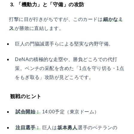
3. 「機動力」と「守備」の攻防
打撃に目が行きがちですが、このカードは
細かなミ
ス
が勝敗に直結します。
巨人の門脇誠選手らによる堅実な内野守備。
DeNAの積極的な走塁や、勝負どころでの代打
策。ベンチの采配を含めた「1点を守り切る・1点
をもぎ取る」攻防が見どころです。
観戦のヒント
試合開始：
14:00予定（東京ドーム）
注目選手：
巨人は
坂本勇人
選手のベテランの