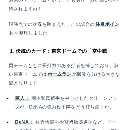
週末のデーゲームということもあり、熱い戦いが期
待されますね！
現時点での状況を踏まえた、この試合の
注目ポイン
ト
を整理しました。
1. 伝統のカード：東京ドームでの「空中戦」
両チームともに長打力のある打者を擁しており、狭
い東京ドームでは
ホームラン
が勝敗を分ける大きな
鍵となります。
巨人：
岡本和真選手を中心としたクリーンアッ
プが、DeNAの強力投手陣をどう打ち崩すか。
DeNA：
牧秀悟選手や宮﨑敏郎選手など、ドー