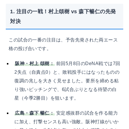
1. 注目の一戦！村上頌樹 vs 森下暢仁の先発
対決
この試合の一番の注目は、予告先発された両エース
格の投げ合いです。
阪神・村上 頌樹：
前回5月8日のDeNA戦では7回
2失点（自責点0）と、敗戦投手にはなったものの
復調の兆しを大きく見せました。要所を締める粘
り強いピッチングで、6試合ぶりとなる待望の白
星（今季2勝目）を狙います。
広島・森下 暢仁：
安定感抜群の試合を作る能力
に加え、打撃センスも高い強敵。阪神打線がいか