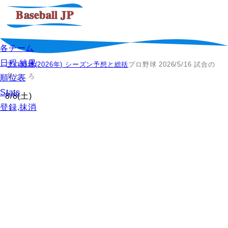
各チーム
日程,結果
プロ野球(2026年) シーズン予想と総括
プロ野球 2026/5/16 試合の
見どころ
順位表
Stats
8/8
(土)
登録,抹消