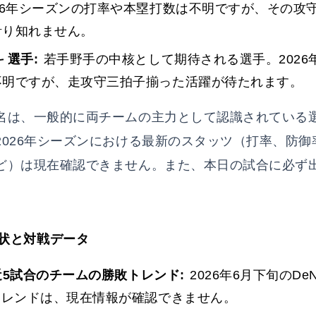
26年シーズンの打率や本塁打数は不明ですが、その攻
計り知れません。
 選手:
若手野手の中核として期待される選手。2026
不明ですが、走攻守三拍子揃った活躍が待たれます。
名は、一般的に両チームの主力として認識されている
2026年シーズンにおける最新のスタッツ（打率、防御
ど）は現在確認できません。また、本日の試合に必ず
。
状と対戦データ
最近5試合のチームの勝敗トレンド:
2026年6月下旬のDe
トレンドは、現在情報が確認できません。