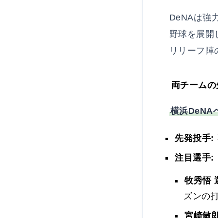
DeNAは
野球を展開
リリーフ陣
両チームの
横浜DeN
先発投手:
注目選手:
牧秀悟 
ズンの
宮崎敏郎