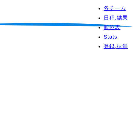
各チーム
日程,結果
順位表
Stats
登録,抹消