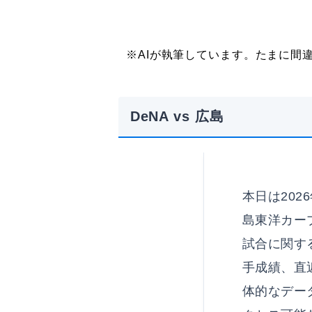
※AIが執筆しています。たまに間
DeNA vs 広島
本日は202
島東洋カー
試合に関す
手成績、直
体的なデー