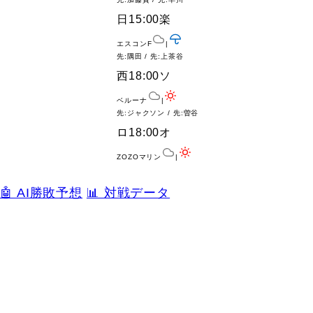
日
15:00
楽
エスコンF
|
先:隅田 / 先:上茶谷
西
18:00
ソ
ベルーナ
|
先:ジャクソン / 先:曽谷
ロ
18:00
オ
ZOZOマリン
|
🤖 AI勝敗予想
📊 対戦データ