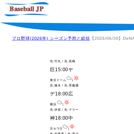
プロ野球(2026年) シーズン予想と総括
【2026/06/30】D
先:竹丸 / 先:高橋
巨
15:00
ヤ
東京ドーム
|
先:篠木 / 先:斉藤優
デ
18:00
広
横浜
|
先:伊原 / 先:マラー
神
18:00
中
京セラD
|
先:加藤貴 / 先:早川