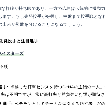
強力な打線が持ち味であり、一方の広島は伝統的に機動
します。もし先発投手が好投し、中盤まで投手戦とな
の出来が勝敗を分けることになるでしょう。
先発投手と注目選手
Aベイスターズ
不明
選手:
卓越した打撃センスを持つDeNAの主砲の一人。2
打率は不明ですが、常に高打率と勝負強い打撃が期待さ
 選手:
ベテランとしてチームを牽引する巧打者。202