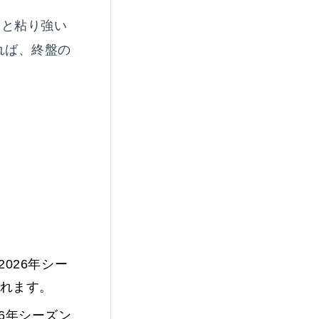
力と粘り強い
れば、終盤の
026年シー
れます。
6年シーズン