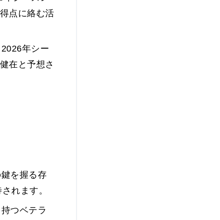
得点に絡む活
026年シー
健在と予想さ
の鍵を握る存
待されます。
を持つベテラ