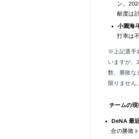
ン。20
献度は
小園海斗
打率は
※上記選手
いますが、
数、勝敗な
限りません
チームの現
DeNA 
合の勝敗