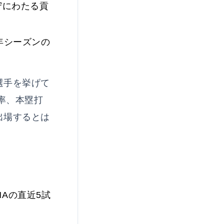
守にわたる貢
年シーズンの
選手を挙げて
率、本塁打
出場するとは
NAの直近5試