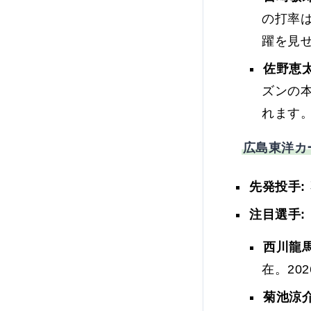
の打率
躍を見
佐野恵太
ズンの
れます
広島東洋カ
先発投手:
注目選手:
西川龍馬
在。20
菊池涼介