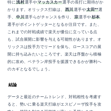
特に
浅村
選手や
マッカスカー
選手の長打に期待がか
かります。オリックス打線は、
西川
選手や
太田**
選
手、
中川
選手らがチャンスを作り、
宗
選手や
杉本
選手がポイントゲッターとなるか注目です。また、
これまでの対戦成績で楽天が優位に立っている点
も、試合展開に影響を与える可能性があります。オ
リックスは投手力でリードを保ち、ロースコアの展
開に持ち込みたいところです。楽天は序盤から積極
的に攻め、ベテラン岸投手を援護できるかが勝利へ
のカギとなるでしょう。
結論
データと最近のチームトレンド、対戦相性を考慮す
ると、勢いに乗る楽天打線がエスピノーザ投手を攻