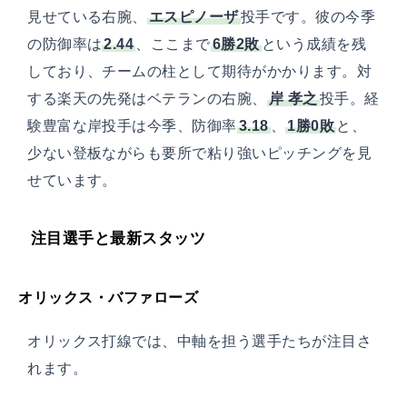
見せている右腕、
エスピノーザ
投手です。彼の今季
の防御率は
2.44
、ここまで
6勝2敗
という成績を残
しており、チームの柱として期待がかかります。対
する楽天の先発はベテランの右腕、
岸 孝之
投手。経
験豊富な岸投手は今季、防御率
3.18
、
1勝0敗
と、
少ない登板ながらも要所で粘り強いピッチングを見
せています。
注目選手と最新スタッツ
オリックス・バファローズ
オリックス打線では、中軸を担う選手たちが注目さ
れます。