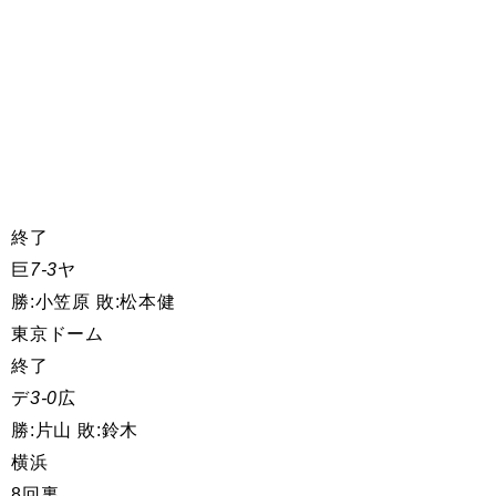
終了
巨
7-3
ヤ
勝:小笠原 敗:松本健
東京ドーム
終了
デ
3-0
広
勝:片山 敗:鈴木
横浜
8回裏