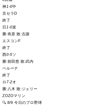
神
1-0
中
京セラD
終了
日
1-0
楽
勝:有原 敗:古謝
エスコンF
終了
西
0-5
ソ
勝:前田悠 敗:武内
ベルーナ
終了
ロ
7-2
オ
勝:八木 敗:ジェリー
ZOZOマリン
🔍 8/9 今日のプロ野球