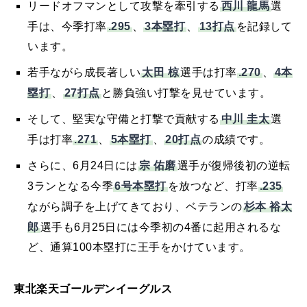
西川 龍馬
リードオフマンとして攻撃を牽引する
選
.295
3本塁打
13打点
手は、今季打率
、
、
を記録して
います。
太田 椋
.270
4本
若手ながら成長著しい
選手は打率
、
塁打
27打点
、
と勝負強い打撃を見せています。
中川 圭太
そして、堅実な守備と打撃で貢献する
選
.271
5本塁打
20打点
手は打率
、
、
の成績です。
宗 佑磨
さらに、6月24日には
選手が復帰後初の逆転
6号本塁打
.235
3ランとなる今季
を放つなど、打率
杉本 裕太
ながら調子を上げてきており、ベテランの
郎
選手も6月25日には今季初の4番に起用されるな
ど、通算100本塁打に王手をかけています。
東北楽天ゴールデンイーグルス