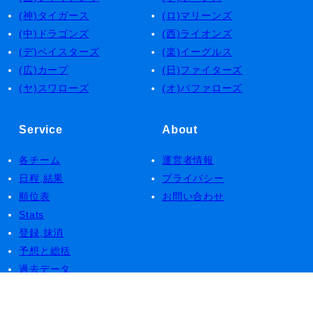
(神)タイガース
(ロ)マリーンズ
(中)ドラゴンズ
(西)ライオンズ
(デ)ベイスターズ
(楽)イーグルス
(広)カープ
(日)ファイターズ
(ヤ)スワローズ
(オ)バファローズ
Service
About
各チーム
運営者情報
日程,結果
プライバシー
順位表
お問い合わせ
Stats
登録,抹消
予想と総括
過去データ