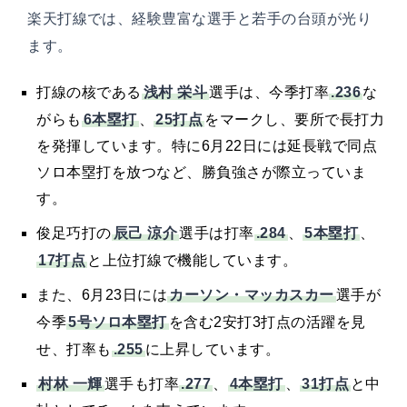
楽天打線では、経験豊富な選手と若手の台頭が光り
ます。
浅村 栄斗
.236
打線の核である
選手は、今季打率
な
6本塁打
25打点
がらも
、
をマークし、要所で長打力
を発揮しています。特に6月22日には延長戦で同点
ソロ本塁打を放つなど、勝負強さが際立っていま
す。
辰己 涼介
.284
5本塁打
俊足巧打の
選手は打率
、
、
17打点
と上位打線で機能しています。
カーソン・マッカスカー
また、6月23日には
選手が
5号ソロ本塁打
今季
を含む2安打3打点の活躍を見
.255
せ、打率も
に上昇しています。
村林 一輝
.277
4本塁打
31打点
選手も打率
、
、
と中