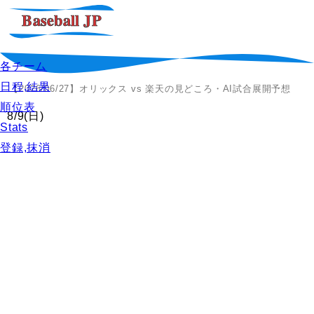
各チーム
日程,結果
【2026/06/27】オリックス vs 楽天の見どころ・AI試合展開予想
順位表
8/9
(日)
Stats
登録,抹消